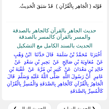
‏ ‏قَوْله ( الْجَاهِر بِالْقُرْآنِ ) ‏ ‏قَدْ سَبَقَ الْحَدِيثُ.
حديث الجاهر بالقرآن كالجاهر بالصدقة
والمسر بالقرآن كالمسر بالصدقة
الحديث بالسند الكامل مع التشكيل
‏ ‏أَخْبَرَنَا ‏ ‏مُحَمَّدُ بْنُ سَلَمَةَ ‏ ‏قَالَ حَدَّثَنَا ‏ ‏ابْنُ وَهْبٍ ‏
‏عَنْ ‏ ‏مُعَاوِيَةَ بْنِ صَالِحٍ ‏ ‏عَنْ ‏ ‏بَحِيرِ بْنِ سَعْدٍ ‏ ‏عَنْ ‏
‏خَالِدِ بْنِ مَعْدَانَ ‏ ‏عَنْ ‏ ‏كَثِيرِ بْنِ مُرَّةَ ‏ ‏عَنْ ‏ ‏عُقْبَةَ بْنِ
عَامِرٍ ‏ ‏أَنَّ رَسُولَ اللَّهِ ‏ ‏صَلَّى اللَّهُ عَلَيْهِ وَسَلَّمَ ‏ ‏قَالَ ‏
‏الْجَاهِرُ بِالْقُرْآنِ كَالْجَاهِرِ بِالصَّدَقَةِ وَالْمُسِرُّ بِالْقُرْآنِ
كَالْمُسِرِّ بِالصَّدَقَةِ ‏
❮ الحديث السابق
الحديث التـالي ❯