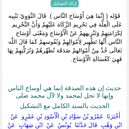
إزالة التشكيل
‏ ‏قَوْله ( إِنَّمَا هِيَ أَوْسَاخ النَّاس ) ‏ ‏قَالَ النَّوَوِيّ تَنْبِيه
عَلَى الْعِلَّة فِي تَحْرِيم الزَّكَاة عَلَيْهِمْ وَأَنَّ التَّحْرِيم
لِكَرَامَتِهِمْ وَتَنْزِيههمْ عَنْ الْأَوْسَاخ وَمَعْنَى أَوْسَاخ
النَّاس أَنَّهَا تَطْهِير لِأَمْوَالِهِمْ وَنُفُوسهمْ كَمَا قَالَ اللَّه
تَعَالَى خُذْ مِنْ أَمْوَالهمْ صَدَقَة تُطَهِّرهُمْ وَتُزَكِّيهِمْ بِهَا
فَهِيَ كَغُسَالَةِ الْأَوْسَاخ.
حديث إن هذه الصدقة إنما هي أوساخ الناس
وإنها لا تحل لمحمد ولا لآل محمد صلى
الحديث بالسند الكامل مع التشكيل
‏ ‏أَخْبَرَنَا ‏ ‏عَمْرُو بْنُ سَوَّادِ بْنِ الْأَسْوَدِ بْنِ عَمْرٍو ‏ ‏عَنْ ‏
‏ابْنِ وَهْبٍ ‏ ‏قَالَ حَدَّثَنَا ‏ ‏يُونُسُ ‏ ‏عَنْ ‏ ‏ابْنِ شِهَابٍ ‏ ‏عَنْ