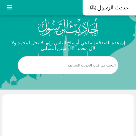
حديث الرسول ﷺ
إن هذه الصدقة إنما هي أوساخ الناس وإنها لا تحل لمحمد ولا
لآل محمد ﷺ - سنن النسائي