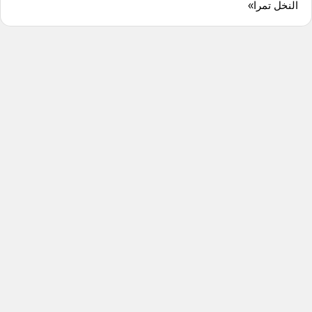
النخل تمرا»