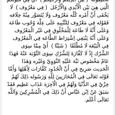
الَّتِي هِيَ بَيْن الْأَيْدِي وَالْأَرْجُل ‏ ‏( فِي مَعْرُوف ) ‏ ‏لَا
يَخْفَى أَنَّ أَمْره كُلّه مَعْرُوف وَلَا يُتَصَوَّر مِنْهُ خِلَافه
فَقَوْله فِي مَعْرُوف لِلتَّنْبِيهِ عَلَى عِلَّة وُجُوب طَاعَة
وَعَلَى أَنَّهُ لَا طَاعَة لِلْمَخْلُوقِ فِي غَيْر الْمَعْرُوف
وَعَلَى أَنَّهُ يَنْبَغِي اِشْتِرَاط الطَّاعَة فِي الْمَعْرُوف
فِي الْبَيْعَة لَا مُطْلَقًا ‏ ‏( شَيْئًا ) ‏ ‏أَيْ مِمَّا سِوَى
الشِّرْك إِذْ لَا كَفَّارَةَ لِلشِّرْكِ سِوَى التَّوْبَة عَنْهُ فَهَذَا
عَامّ مَخْصُوص نَبَّهَ عَلَيْهِ النَّوَوِيّ وَغَيْره وَهَذَا
الْحَدِيث صَرِيح فِي أَنَّ الْحُدُود كَفَّارَات لِأَهْلِهَا وَأَمَّا
قَوْله تَعَالَى فِي الْمُحَارَبِينَ لِلَّهِ وَرَسُوله ذَلِكَ لَهُمْ
خِزْيٌ فِي الدُّنْيَا وَلَهُمْ فِي الْآخِرَة عَذَاب عَظِيم فَقَدْ
سَبَقَ عَنْ اِبْن عَبَّاس أَنَّ ذَلِكَ فِي الْمُشْرِكِينَ وَاَللَّه
تَعَالَى أَعْلَم.