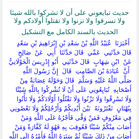
حديث تبايعوني على أن لا تشركوا بالله شيئا
ولا تسرقوا ولا تزنوا ولا تقتلوا أولادكم ولا
الحديث بالسند الكامل مع التشكيل
‏ ‏أَخْبَرَنَا ‏ ‏عُبَيْدُ اللَّهِ بْنُ سَعْدِ بْنِ إِبْرَاهِيمَ بْنِ سَعْدٍ ‏
‏قَالَ حَدَّثَنِي ‏ ‏عَمِّي ‏ ‏قَالَ حَدَّثَنَا ‏ ‏أَبِي ‏ ‏عَنْ ‏ ‏صَالِحٍ ‏
‏عَنْ ‏ ‏ابْنِ شِهَابٍ ‏ ‏قَالَ حَدَّثَنِي ‏ ‏أَبُو إِدْرِيسَ الْخَوْلَانِيُّ
‏ ‏أَنَّ ‏ ‏عُبَادَةَ بْنَ الصَّامِتِ ‏ ‏قَالَ ‏ ‏إِنَّ رَسُولَ اللَّهِ ‏
‏صَلَّى اللَّهُ عَلَيْهِ وَسَلَّمَ ‏ ‏قَالَ وَحَوْلَهُ عِصَابَةٌ مِنْ
أَصْحَابِهِ ‏ ‏تُبَايِعُونِي عَلَى أَنْ لَا تُشْرِكُوا بِاللَّهِ شَيْئًا
وَلَا تَسْرِقُوا وَلَا تَزْنُوا وَلَا تَقْتُلُوا أَوْلَادَكُمْ وَلَا تَأْتُوا ‏
‏بِبُهْتَانٍ ‏ ‏تَفْتَرُونَهُ ‏ ‏بَيْنَ أَيْدِيكُمْ وَأَرْجُلِكُمْ وَلَا تَعْصُونِي
فِي مَعْرُوفٍ فَمَنْ وَفَّى فَأَجْرُهُ عَلَى اللَّهِ وَمَنْ
أَصَابَ مِنْكُمْ شَيْئًا فَعُوقِبَ بِهِ فَهُوَ لَهُ كَفَّارَةٌ وَمَنْ
أَصَابَ مِنْ ذَلِكَ شَيْئًا ثُمَّ سَتَرَهُ اللَّهُ فَأَمْرُهُ إِلَى اللَّهِ