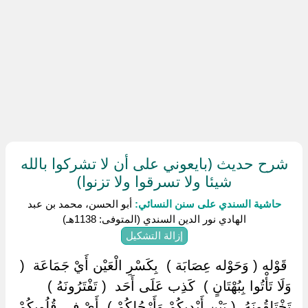
شرح حديث (بايعوني على أن لا تشركوا بالله
شيئا ولا تسرقوا ولا تزنوا)
حاشية السندي على سنن النسائي:
أبو الحسن، محمد بن عبد
الهادي نور الدين السندي (المتوفى: 1138هـ)
إزالة التشكيل
‏ ‏قَوْله ( وَحَوْله عِصَابَة ) ‏ ‏بِكَسْرِ الْعَيْن أَيْ جَمَاعَة ‏ ‏(
وَلَا تَأْتُوا بِبُهْتَانٍ ) ‏ ‏كَذِب عَلَى أَحَد ‏ ‏( تَفْتَرُونَهُ ) ‏
‏تَخْتَلِقُونَهُ ‏ ‏( بَيْن أَيْدِيكُمْ وَأَرْجُلِكُمْ ) ‏ ‏أَيْ فِي قُلُوبكُمْ