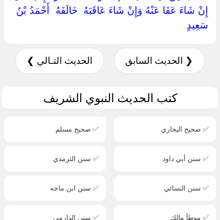
إِنْ شَاءَ عَفَا عَنْهُ وَإِنْ شَاءَ عَاقَبَهُ ‏ ‏خَالَفَهُ ‏ ‏أَحْمَدُ بْنُ
سَعِيدٍ ‏
❮ الحديث السابق
الحديث التـالي ❯
كتب الحديث النبوي الشريف
✅ صحيح البخاري
✅ صحيح مسلم
✅ سنن أبي داود
✅ سنن الترمذي
✅ سنن النسائي
✅ سنن ابن ماجه
✅ موطأ مالك
✅ سنن الدارمي