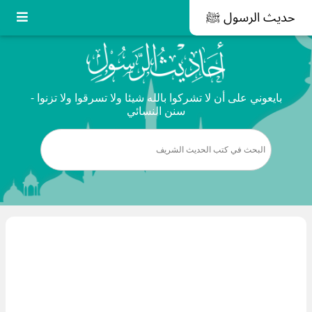
حديث الرسول ﷺ
بايعوني على أن لا تشركوا بالله شيئا ولا تسرقوا ولا تزنوا -
سنن النسائي