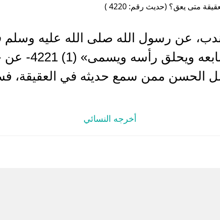
قيقة متى يعق؟ (حديث رقم: 4220 )
، عن رسول الله صلى الله عليه وسلم قا
بعقيقته تذبح عنه ي
 الحسن ممن سمع حديثه في العقيقة، فسأ
أخرجه النسائي