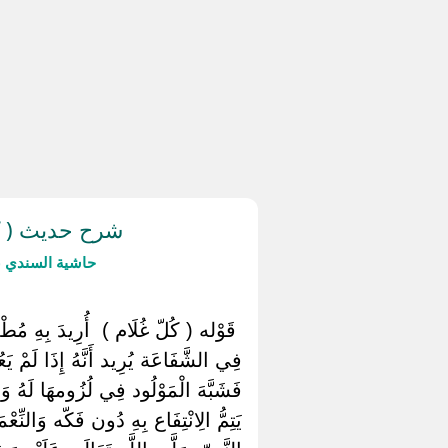
شرح حديث ( كل
حاشية السندي ع
‏ ‏قَوْله ( كُلّ غُلَام ) ‏ ‏أُرِيدَ بِهِ مُ
فِي الشَّفَاعَة يُرِيد أَنَّهُ إِذَا لَمْ يَعُق
فَشَبَّهَ الْمَوْلُود فِي لُزُومهَا لَهُ وَع
يَتِمُّ الِانْتِفَاع بِهِ دُون فَكّه وَالنِّعْ