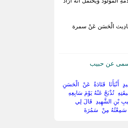
ةِ الْمَوْلُود وَيُحْتَمَلُ أَنَّهُ أَرَادَ
ة أَحَادِيث الْحَسَن عَنْ سمرة
يسمى عن حبيب
‏ ‏أَنْبَأَنَا ‏ ‏قَتَادَةُ ‏ ‏عَنْ ‏ ‏الْحَسَنِ ‏
َتِهِ ‏ ‏تُذْبَحُ عَنْهُ يَوْمَ سَابِعِهِ
َبِيبِ بْنِ الشَّهِيدِ ‏ ‏قَالَ لِي ‏
سَمِعْتُهُ مِنْ ‏ ‏سَمُرَةَ ‏