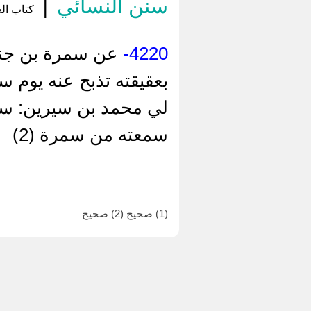
سنن النسائي
|
كتاب الع
4220-
عن سمرة بن جندب
لي محمد بن سيرين: سل
سمعته من سمرة (2)
(1) صحيح (2) صحيح