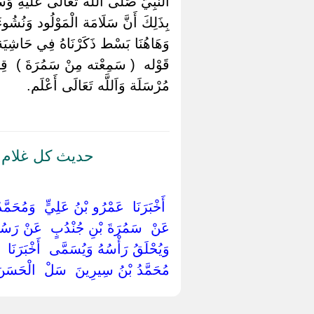
النَّبِيّ صَلَّى اللَّه تَعَالَى عَلَيْهِ وَسَل
بِذَلِكَ أَنَّ سَلَامَة الْمَوْلُود وَنُشُوء
وَهَاهُنَا بَسْط ذَكَرْنَاهُ فِي حَاشِيَة 
قَوْله ‏ ‏( سَمِعْته مِنْ سَمُرَةَ ) ‏ 
مُرْسَلَة وَاَللَّه تَعَالَى أَعْلَم.
حديث كل غلام 
‏ ‏أَخْبَرَنَا ‏ ‏عَمْرُو بْنُ عَلِيٍّ ‏ ‏وَمُحَمَّدُ
‏عَنْ ‏ ‏سَمُرَةَ بْنِ جُنْدُبٍ ‏ ‏عَنْ رَسُولِ ا
وَيُحْلَقُ رَأْسُهُ وَيُسَمَّى ‏ ‏أَخْبَرَنَا ‏
‏مُحَمَّدُ بْنُ سِيرِينَ ‏ ‏سَلْ ‏ ‏الْحَسَنَ 