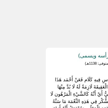
 رأسه ويسمى)
1138هـ)
َّاسِ فِيهِ كَلَام فَعَنْ أَحْمَد هَذَا
قِيقَةَ لَازِمَةٌ لَهُ لَا بُدَّ مِنْهَا
ُّ أَيْ أَنَّهُ كَالشَّيْءِ الْمَرْهُون لَا
َالشُّكْر فِي هَذِهِ النِّعْمَة مَا سَنَّهُ