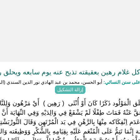
 غلام رهين بعقيقته تذبح عنه يوم سابعه ويحلق
لى سنن النسائي:
أبو الحسن، محمد بن عبد الهادي نور الدين السندي (المتوفى: 
إزالة التشكيل
طْلَق الْمَوْلُود ذَكَرًا كَانَ أَوْ أُنْثَى ‏ ‏( رَهِين ) ‏ ‏أَيْ مَرْهُون وَلِلن
َّ عَنْهُ فَمَاتَ طِفْلًا لَمْ يَشْفَعْ فِي وَالِدَيْهِ وَفِي النِّهَايَة أَنَّ الْعَ
َدَم اِنْفِكَاكه مِنْهَا بِالرَّهْنِ فِي يَد الْمُرْتَهِن وَقَالَ التُّورْبَشْتِي
مَة إِنَّمَا تَتِمُّ عَلَى الْمُنْعَمِ عَلَيْهِ بِقِيَامِهِ بِالشُّكْرِ وَوَظِيفَته و