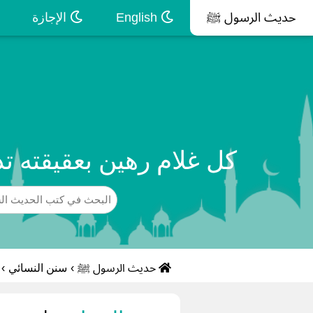
حديث الرسول ﷺ
English
الإجازة
كل غلام رهين بعقيقته ت
حديث الرسول ﷺ
›
سنن النسائي
›