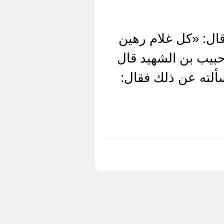
ل: «كل غلام رهين
وم سابعه ويحلق رأسه ويسمى» (1) 4221- عن حبيب بن الشهيد قال
لته عن ذلك فقال: