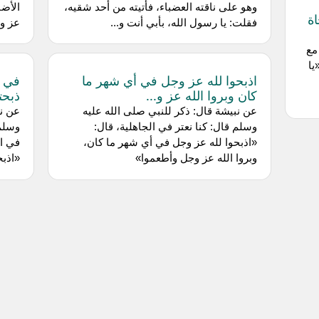
وهو على ناقته العضباء، فأتيته من أحد شقيه،
الأضا
ة
فقلت: يا رسول الله، بأبي أنت و...
عز وج
مع
يا
اذبحوا لله عز وجل في أي شهر ما
في ك
كان وبروا الله عز و...
ذبحت
عن نبيشة قال: ذكر للنبي صلى الله عليه
عن نب
وسلم قال: كنا نعتر في الجاهلية، قال:
وسلم 
«اذبحوا لله عز وجل في أي شهر ما كان،
في ال
وبروا الله عز وجل وأطعموا»
«اذبح