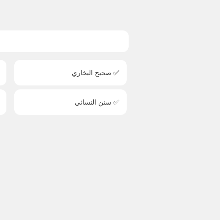
✅ صحيح البخاري
✅ سنن النسائي