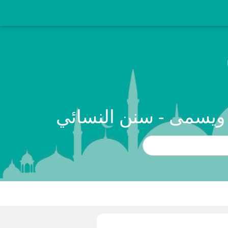
ه ويسمى - سنن النسائي