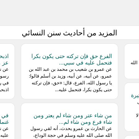
المزيد من أحاديث سنن النسائي
الفرع حق فإن تركته حتى يكون بكرا
اذبح
فتحمل عليه في سبي...
عز و
لله
عن عمرو بن شعيب بن محمد بن عبد الله بن
عن نب
عمرو، عن أبيه، عن أبيه، وزيد بن أسلم قالوا:
رسول 
يا رسول الله، الفرع، قال: «حق، فإن تركته
في رج
حتى يكون بكرا، فتحمل عليه...
اذبحو
يرة
من شاء عتر ومن شاء لم يعتر ومن
في ك
ا
شاء فرع ومن شاء لم...
غنم
عن الحارث بن عمرو يحدث، أنه لقي رسول
عن نب
الله صلى الله عليه وسلم في حجة الوداع،
عليه 