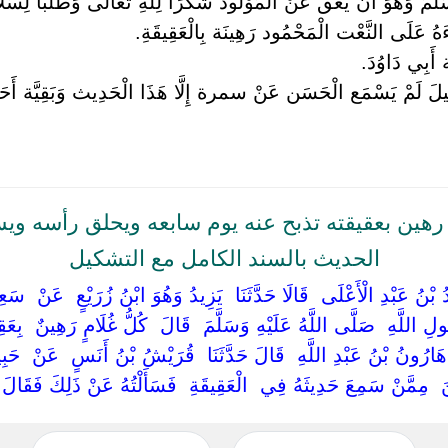
َّمَ وَهُوَ أَنْ يَعُقَّ عَنْ الْمَوْلُود شُكْرًا لِلَّهِ تَعَالَى وَطَلَبًا لِسَلَامَ
َهُ عَلَى النَّعْت الْمَحْمُود رَهِينَة بِالْعَقِيقَةِ.
أَبِي دَاوُدَ.
‏قِيلَ لَمْ يَسْمَع الْحَسَن عَنْ سمرة إِلَّا هَذَا الْحَدِيث وَبَقِيَّ
رهين بعقيقته تذبح عنه يوم سابعه ويحلق رأسه و
الحديث بالسند الكامل مع التشكيل
 بْنُ عَبْدِ الْأَعْلَى ‏ ‏قَالَا حَدَّثَنَا ‏ ‏يَزِيدُ وَهُوَ ابْنُ زُرَيْعٍ ‏ ‏عَنْ ‏ ‏سَعِيدٍ 
للَّهِ ‏ ‏صَلَّى اللَّهُ عَلَيْهِ وَسَلَّمَ ‏ ‏قَالَ ‏ ‏كُلُّ غُلَامٍ رَهِينٌ ‏ ‏بِعَقِيق
 ‏هَارُونُ بْنُ عَبْدِ اللَّهِ ‏ ‏قَالَ حَدَّثَنَا ‏ ‏قُرَيْشُ بْنُ أَنَسٍ ‏ ‏عَنْ ‏ ‏ح
‏ ‏مِمَّنْ سَمِعَ حَدِيثَهُ فِي ‏ ‏الْعَقِيقَةِ ‏ ‏فَسَأَلْتُهُ عَنْ ذَلِكَ فَقَالَ 