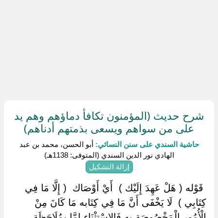
شرح حديث (المؤمنون تكافأ دماؤهم وهم يد
على من سواهم ويسعى بذمتهم أدناهم)
حاشية السندي على سنن النسائي:
أبو الحسن، محمد بن عبد
الهادي نور الدين السندي (المتوفى: 1138هـ)
إزالة التشكيل
‏ ‏قَوْله ( هَلْ عَهِدَ إِلَيْك ) ‏ ‏أَيْ أَوْصَاك ‏ ‏( إِلَّا مَا فِي
كِتَابِي ) ‏ ‏لَا يَخْفَى أَنَّ مَا فِي كِتَابه مَا كَانَ مِنْ
الْأُمُور الْمَخْصُوصَة بِهِ فَالِاسْتِثْنَاء إِمَّا بِمُلَاحَظَةِ