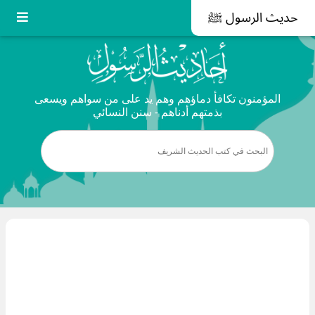
حديث الرسول ﷺ
المؤمنون تكافأ دماؤهم وهم يد على من سواهم ويسعى
بذمتهم أدناهم - سنن النسائي