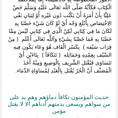
الْكِتَاب فَكَأَنَّهُ صَلَّى اللَّه تَعَالَى عَلَيْهِ وَسَلَّمَ خَصَّ
عَلِيًّا بِأَنْ أَمَرَهُ أَنْ يَكْتُب دُون غَيْره أَوْ لِبَيَانِ نَفْي
الِاخْتِصَاص بِأَبْلَغ وَجْه أَيْ لَوْ كَانَ شَيْء خَصَّنَا بِهِ
لَكَانَ مَا فِي كِتَابِي لَكِنْ الَّذِي فِي كِتَابِي لَيْسَ مِمَّا
خَصَّنَا بِهِ فَمَا خَصَّنَا بِشَيْءٍ وَاَللَّه تَعَالَى أَعْلَم ‏ ‏( مِنْ
قِرَاب سَيْفه ) ‏ ‏بِكَسْرِ الْقَاف هُوَ وِعَاء يَكُون فِيهِ
السَّيْف بِغِمْدِهِ وَجَمَائِله ‏ ‏( تَتَكَافَأ ) ‏ ‏بِتَاءَيْنِ أَيْ
تَتَسَاوَى فَيُقْتَل الشَّرِيف بِالْوَضِيعِ وَمِنْهُ أَخَذَ
الْمُصَنِّف أَنَّ الْحُرّ يُقْتَل بِالْعَبْدِ لِمُسَاوَاةِ الدِّمَاء.
حديث المؤمنون تكافأ دماؤهم وهم يد على
من سواهم ويسعى بذمتهم أدناهم ألا لا يقتل
مؤمن