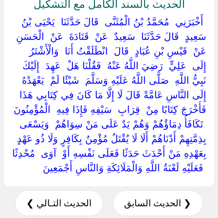
الحديث بالسند الكامل مع التشكيل
‏ ‏أَخْبَرَنِي ‏ ‏مُحَمَّدُ بْنُ الْمُثَنَّى ‏ ‏قَالَ حَدَّثَنَا ‏ ‏يَحْيَى بْنُ
سَعِيدٍ ‏ ‏قَالَ حَدَّثَنَا ‏ ‏سَعِيدٌ ‏ ‏عَنْ ‏ ‏قَتَادَةَ ‏ ‏عَنْ ‏ ‏الْحَسَنِ ‏
‏عَنْ ‏ ‏قَيْسِ بْنِ عُبَادٍ ‏ ‏قَالَ ‏ ‏انْطَلَقْتُ أَنَا ‏ ‏وَالْأَشْتَرُ ‏
‏إِلَى ‏ ‏عَلِيٍّ ‏ ‏رَضِيَ اللَّهُ عَنْهُ ‏ ‏فَقُلْنَا هَلْ ‏ ‏عَهِدَ ‏ ‏إِلَيْكَ
نَبِيُّ اللَّهِ ‏ ‏صَلَّى اللَّهُ عَلَيْهِ وَسَلَّمَ ‏ ‏شَيْئًا لَمْ ‏ ‏يَعْهَدْهُ ‏
‏إِلَى النَّاسِ عَامَّةً قَالَ لَا إِلَّا مَا كَانَ فِي كِتَابِي هَذَا
فَأَخْرَجَ كِتَابًا مِنْ ‏ ‏قِرَابِ ‏ ‏سَيْفِهِ فَإِذَا فِيهِ ‏ ‏الْمُؤْمِنُونَ
‏ ‏تَكَافَأُ دِمَاؤُهُمْ وَهُمْ يَدٌ عَلَى مَنْ سِوَاهُمْ ‏ ‏وَيَسْعَى
بِذِمَّتِهِمْ أَدْنَاهُمْ أَلَا لَا يُقْتَلُ مُؤْمِنٌ بِكَافِرٍ وَلَا ذُو عَهْدٍ
بِعَهْدِهِ مَنْ أَحْدَثَ حَدَثًا فَعَلَى نَفْسِهِ أَوْ ‏ ‏آوَى ‏ ‏مُحْدِثًا
‏ ‏فَعَلَيْهِ لَعْنَةُ اللَّهِ وَالْمَلَائِكَةِ وَالنَّاسِ أَجْمَعِينَ ‏
❮ الحديث السابق
الحديث التـالي ❯