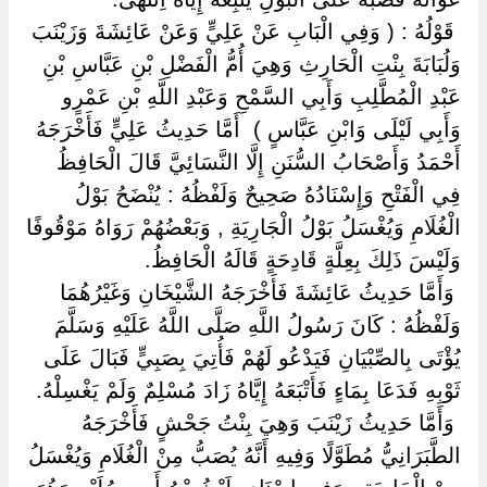
‏ ‏قَوْلُهُ : ( وَفِي الْبَابِ عَنْ عَلِيٍّ وَعَنْ عَائِشَةَ وَزَيْنَبَ
وَلُبَابَةَ بِنْتِ الْحَارِثِ وَهِيَ أُمُّ الْفَضْلِ بْنِ عَبَّاسِ بْنِ
عَبْدِ الْمُطَّلِبِ وَأَبِي السَّمْحِ وَعَبْدِ اللَّهِ بْنِ عَمْرٍو
وَأَبِي لَيْلَى وَابْنِ عَبَّاسٍ ) ‏ ‏أَمَّا حَدِيثُ عَلِيٍّ فَأَخْرَجَهُ
أَحْمَدُ وَأَصْحَابُ السُّنَنِ إِلَّا النَّسَائِيَّ قَالَ الْحَافِظُ
فِي الْفَتْحِ وَإِسْنَادُهُ صَحِيحٌ وَلَفْظُهُ : يُنْضَحُ بَوْلُ
الْغُلَامِ وَيُغْسَلُ بَوْلُ الْجَارِيَةِ , وَبَعْضُهُمْ رَوَاهُ مَوْقُوفًا
وَلَيْسَ ذَلِكَ بِعِلَّةٍ قَادِحَةٍ قَالَهُ الْحَافِظُ.
‏ ‏وَأَمَّا حَدِيثُ عَائِشَةَ فَأَخْرَجَهُ الشَّيْخَانِ وَغَيْرُهُمَا
وَلَفْظُهُ : كَانَ رَسُولُ اللَّهِ صَلَّى اللَّهُ عَلَيْهِ وَسَلَّمَ
يُؤْتَى بِالصِّبْيَانِ فَيَدْعُو لَهُمْ فَأُتِيَ بِصَبِيٍّ فَبَالَ عَلَى
ثَوْبِهِ فَدَعَا بِمَاءٍ فَأَتْبَعَهُ إِيَّاهُ زَادَ مُسْلِمٌ وَلَمْ يَغْسِلْهُ.
‏ ‏وَأَمَّا حَدِيثُ زَيْنَبَ وَهِيَ بِنْتُ جَحْشٍ فَأَخْرَجَهُ
الطَّبَرَانِيُّ مُطَوَّلًا وَفِيهِ أَنَّهُ يُصَبُّ مِنْ الْغُلَامِ وَيُغْسَلُ