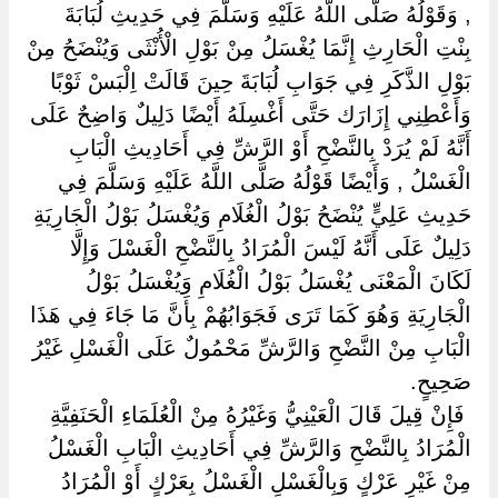
, وَقَوْلُهُ صَلَّى اللَّهُ عَلَيْهِ وَسَلَّمَ فِي حَدِيثِ لُبَابَةَ
بِنْتِ الْحَارِثِ إِنَّمَا يُغْسَلُ مِنْ بَوْلِ الْأُنْثَى وَيُنْضَحُ مِنْ
بَوْلِ الذَّكَرِ فِي جَوَابِ لُبَابَةَ حِينَ قَالَتْ اِلْبَسْ ثَوْبًا
وَأَعْطِنِي إِزَارَك حَتَّى أَغْسِلَهُ أَيْضًا دَلِيلٌ وَاضِحٌ عَلَى
أَنَّهُ لَمْ يُرَدْ بِالنَّضْحِ أَوْ الرَّشِّ فِي أَحَادِيثِ الْبَابِ
الْغَسْلُ , وَأَيْضًا قَوْلُهُ صَلَّى اللَّهُ عَلَيْهِ وَسَلَّمَ فِي
حَدِيثِ عَلِيٍّ يُنْضَحُ بَوْلُ الْغُلَامِ وَيُغْسَلُ بَوْلُ الْجَارِيَةِ
دَلِيلٌ عَلَى أَنَّهُ لَيْسَ الْمُرَادُ بِالنَّضْحِ الْغَسْلَ وَإِلَّا
لَكَانَ الْمَعْنَى يُغْسَلُ بَوْلُ الْغُلَامِ وَيُغْسَلُ بَوْلُ
الْجَارِيَةِ وَهُوَ كَمَا تَرَى فَجَوَابُهُمْ بِأَنَّ مَا جَاءَ فِي هَذَا
الْبَابِ مِنْ النَّضْحِ وَالرَّشِّ مَحْمُولٌ عَلَى الْغَسْلِ غَيْرُ
صَحِيحٍ.
‏ ‏فَإِنْ قِيلَ قَالَ الْعَيْنِيُّ وَغَيْرُهُ مِنْ الْعُلَمَاءِ الْحَنَفِيَّةِ
الْمُرَادُ بِالنَّضْحِ وَالرَّشِّ فِي أَحَادِيثِ الْبَابِ الْغَسْلُ
مِنْ غَيْرِ عَرْكٍ وَبِالْغَسْلِ الْغَسْلُ بِعَرْكٍ أَوْ الْمُرَادُ