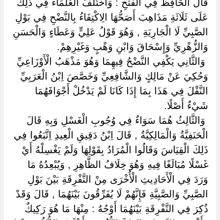
‏قَالَ الْحَافِظُ فِي الْفَتْحِ : وَاخْتَلَفَ الْعُلَمَاءُ فِي ذَلِكَ
عَلَى ثَلَاثَةِ مَذَاهِبَ أَصَحُّهَا الِاكْتِفَاءُ بِالنَّضْحِ فِي بَوْلِ
الصَّبِيِّ لَا الْجَارِيَةِ , وَهُوَ قَوْلُ عَلِيٍّ وَعَطَاءٍ وَالْحَسَنِ
وَالزُّهْرِيِّ وَإِسْحَاقَ وَابْنِ وَهْبٍ وَغَيْرِهِمْ.
‏ ‏وَالثَّانِي يَكْفِي النَّضْحُ فِيهِمَا وَهُوَ مَذْهَبُ الْأَوْزَاعِيِّ
وَحُكِيَ عَنْ مَالِكٍ وَالشَّافِعِيِّ وَخَصَّصَ اِبْنُ الْعَرَبِيِّ
النَّقْلَ فِي هَذَا بِمَا إِذَا كَانَا لَمْ يَدْخُلْ أَجْوَافَهُمَا
شَيْءٌ أَصْلًا.
‏ ‏وَالثَّالِثُ هُمَا سَوَاءٌ فِي وُجُوبِ الْغَسْلِ وَبِهِ قَالَ
الْحَنَفِيَّةُ وَالْمَالِكِيَّةُ , قَالَ اِبْنُ دَقِيقِ الْعِيدِ اِتَّبَعُوا فِي
ذَلِكَ الْقِيَاسَ وَقَالُوا الْمُرَادُ بِقَوْلِهَا وَلَمْ يَغْسِلْهُ أَيْ
غَسْلًا مُبَالَغًا فِيهِ وَهُوَ خِلَافُ الظَّاهِرِ , وَيُبْعِدُهُ مَا
وَرَدَ فِي الْأَحَادِيثِ الْأُخْرَى مِنْ التَّفْرِقَةِ بَيْنَ بَوْلِ
الصَّبِيِّ وَالصَّبِيَّةِ فَإِنَّهُمْ لَا يُفَرِّقُونَ بَيْنَهُمَا , قَالَ وَقَدْ
ذُكِرَ فِي التَّفْرِقَةِ بَيْنَهُمَا أَوْجُهٌ : مِنْهَا مَا هُوَ رَكِيكٌ