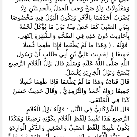
وَمَعْلُولَاتٌ وَلَوْ صَحَّ وَجَبَ الْعَمَلُ بِالْحَدِيثَيْنِ وَلَا
يُضْرَبُ أَحَدُهُمَا بِالْآخَرِ وَيَكُونُ الْبَوْلُ فِيهِ مَخْصُوصًا
بِبَوْلِ الصَّبِيِّ كَمَا خَصَّ مِنْهُ بَوْلَ مَا يُؤْكَلُ لَحْمُهُ
بِأَحَادِيثَ دُونَ هَذِهِ فِي الصِّحَّةِ وَالشُّهْرَةِ اِنْتَهَى.
‏ ‏قَوْلُهُ : ( وَهَذَا مَا لَمْ يَطْعَمَا فَإِذَا طَعِمَا غُسِلَا
جَمِيعًا ) ‏ ‏لِحَدِيثِ عَلِيِّ بْنِ أَبِي طَالِبٍ أَنَّ رَسُولَ
اللَّهِ صَلَّى اللَّهُ عَلَيْهِ وَسَلَّمَ قَالَ بَوْلُ الْغُلَامِ الرَّضِيعِ
يُنْضَحُ وَبَوْلُ الْجَارِيَةِ يُغْسَلُ.
قَالَ قَتَادَةُ وَهَذَا مَا لَمْ يَطْعَمَا فَإِذَا طَعِمَا غُسِلَا
جَمِيعًا رَوَاهُ أَحْمَدُ وَالتِّرْمِذِيُّ , وَقَالَ حَدِيثٌ حَسَنٌ
كَذَا فِي الْمُنْتَقَى.
قَالَ الشَّوْكَانِيُّ فِي النَّيْلِ : قَوْلُهُ بَوْلُ الْغُلَامِ
الرَّضِيعِ هَذَا تَقْيِيدٌ لِلَفْظِ الْغُلَامِ بِكَوْنِهِ رَضِيعًا وَهَكَذَا
يَكُونُ تَقْيِيدًا لِلَفْظِ الصَّبِيِّ وَالصَّغِيرِ وَالذَّكَرِ الْوَارِدَةِ
فِي بَقِيَّةِ الْأَحَادِيثِ اِنْتَهَى , وَرَوَى أَبُو دَاوُدَ عَنْ عَلِيٍّ