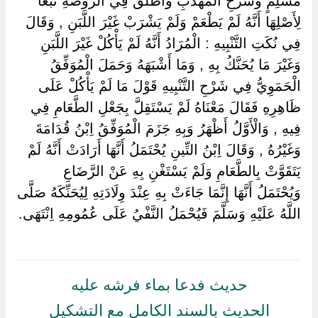
مُسْلِمٍ وَشَرْحِ الْمُهَذَّبِ وَأَطْلَقَ فِي الرَّوْضَةِ تَبَعًا
لِأَصْلِهَا أَنَّهُ لَمْ يَطْعَمْ وَلَمْ يَشْرَبْ غَيْرَ اللَّبَنِ , وَقَالَ
فِي نُكَتِ التَّنْبِيهِ : الْمُرَادُ أَنَّهُ لَمْ يَأْكُلْ غَيْرَ اللَّبَنِ
وَغَيْرَ مَا يُحَنَّكُ بِهِ , وَمَا أَشْبَهَهُ وَحَمَلَ الْمُوَفِّقُ
الْحَمَوِيُّ فِي شَرْحِ التَّنْبِيهِ قَوْلَ مَا لَمْ يَأْكُلْ عَلَى
ظَاهِرِهِ فَقَالَ مَعْنَاهُ لَمْ يَسْتَقِلَّ بِجَعْلِ الطَّعَامِ فِي
فِيهِ , وَالْأَوَّلُ أَظْهَرُ وَبِهِ جَزَمَ الْمُوَفِّقُ اِبْنُ قُدَامَةَ
وَغَيْرُهُ , وَقَالَ اِبْنُ التِّينِ يُحْتَمَلُ أَنَّهَا أَرَادَتْ أَنَّهُ لَمْ
يَتَقَوَّتْ بِالطَّعَامِ وَلَمْ يَسْتَغْنِ بِهِ عَنْ الرَّضَاعِ
وَيُحْتَمَلُ أَنَّهَا إِنَّمَا جَاءَتْ بِهِ عِنْدَ وِلَادَتِهِ لِيُحَنِّكَهُ صَلَّى
اللَّهُ عَلَيْهِ وَسَلَّمَ فَيُحْمَلُ النَّفْيُ عَلَى عُمُومِهِ اِنْتَهَى.
حديث فدعا بماء فرشه عليه
الحديث بالسند الكامل مع التشكيل