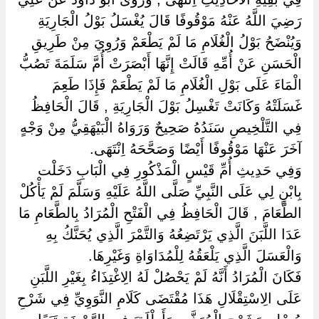
رَضِيَ اللَّهُ عَنْهُ مَوْقُوفًا قَالَ يُغْسَلُ بَوْلُ الْجَارِيَةِ
وَيُنْضَحُ بَوْلُ الْغُلَامِ مَا لَمْ يَطْعَمْ وَرُوِيَ مِنْ طَرِيقِ
الْحَسَنِ عَنْ أُمِّهِ قَالَتْ إِنَّهَا أَبْصَرَتْ أُمَّ سَلَمَةَ تَصُبُّ
الْمَاءَ عَلَى بَوْلِ الْغُلَامِ مَا لَمْ يَطْعَمْ فَإِذَا طَعِمَ
غَسَلَتْهُ وَكَانَتْ تَغْسِلُ بَوْلَ الْجَارِيَةِ , قَالَ الْحَافِظُ
فِي التَّلْخِيصِ سَنَدُهُ صَحِيحٌ وَرَوَاهُ الْبَيْهَقِيُّ مِنْ وَجْهٍ
آخَرَ عَنْهَا مَوْقُوفًا أَيْضًا وَصَحَّحَهُ اِنْتَهَى.
وَفِي حَدِيثِ أُمِّ قَيْسٍ الْمَذْكُورِ فِي الْبَابِ دَخَلْت
بِابْنٍ لِي عَلَى النَّبِيِّ صَلَّى اللَّهُ عَلَيْهِ وَسَلَّمَ لَمْ يَأْكُلْ
الطَّعَامَ , قَالَ الْحَافِظُ فِي الْفَتْحِ الْمُرَادُ بِالطَّعَامِ مَا
عَدَا اللَّبَنَ الَّذِي يَرْتَضِعُهُ وَالتَّمْرَ الَّذِي يُحَنَّكُ بِهِ
وَالْعَسَلَ الَّذِي يَلْعَقُهُ لِلْمُدَاوَاةِ وَغَيْرِهَا.
فَكَانَ الْمُرَادُ أَنَّهُ لَمْ يَحْصُلْ لَهُ الِاغْتِذَاءُ بِغَيْرِ اللَّبَنِ
عَلَى الِاسْتِقْلَالِ هَذَا مُقْتَضَى كَلَامِ النَّوَوِيِّ فِي شَرْحِ