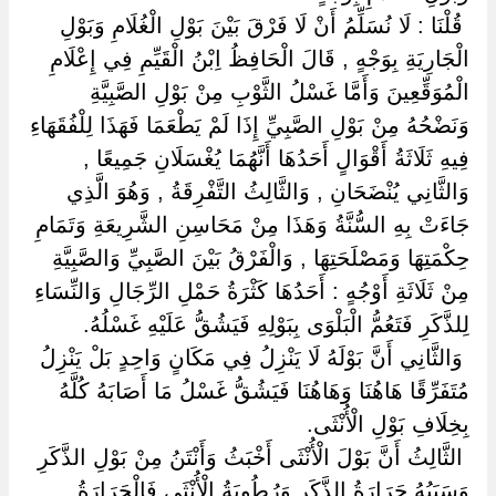
‏ ‏قُلْنَا : لَا نُسَلِّمُ أَنْ لَا فَرْقَ بَيْنَ بَوْلِ الْغُلَامِ وَبَوْلِ
الْجَارِيَةِ بِوَجْهٍ , قَالَ الْحَافِظُ اِبْنُ الْقَيِّمِ فِي إِعْلَامِ
الْمُوَقِّعِينَ وَأَمَّا غَسْلُ الثَّوْبِ مِنْ بَوْلِ الصَّبِيَّةِ
وَنَضْحُهُ مِنْ بَوْلِ الصَّبِيِّ إِذَا لَمْ يَطْعَمَا فَهَذَا لِلْفُقَهَاءِ
فِيهِ ثَلَاثَةُ أَقْوَالٍ أَحَدُهَا أَنَّهُمَا يُغْسَلَانِ جَمِيعًا ,
وَالثَّانِي يُنْضَحَانِ , وَالثَّالِثُ التَّفْرِقَةُ , وَهُوَ الَّذِي
جَاءَتْ بِهِ السُّنَّةُ وَهَذَا مِنْ مَحَاسِنِ الشَّرِيعَةِ وَتَمَامِ
حِكْمَتِهَا وَمَصْلَحَتِهَا , وَالْفَرْقُ بَيْنَ الصَّبِيِّ وَالصَّبِيَّةِ
مِنْ ثَلَاثَةِ أَوْجُهٍ : أَحَدُهَا كَثْرَةُ حَمْلِ الرِّجَالِ وَالنِّسَاءِ
لِلذَّكَرِ فَتَعُمُّ الْبَلْوَى بِبَوْلِهِ فَيَشُقُّ عَلَيْهِ غَسْلُهُ.
‏ ‏وَالثَّانِي أَنَّ بَوْلَهُ لَا يَنْزِلُ فِي مَكَانٍ وَاحِدٍ بَلْ يَنْزِلُ
مُتَفَرِّقًا هَاهُنَا وَهَاهُنَا فَيَشُقُّ غَسْلُ مَا أَصَابَهُ كُلَّهُ
بِخِلَافِ بَوْلِ الْأُنْثَى.
‏ ‏الثَّالِثُ أَنَّ بَوْلَ الْأُنْثَى أَخْبَثُ وَأَنْتَنُ مِنْ بَوْلِ الذَّكَرِ
وَسَبَبُهُ حَرَارَةُ الذَّكَرِ وَرُطُوبَةُ الْأُنْثَى فَالْحَرَارَةُ