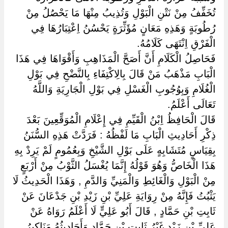
تُخَفِّفُ مِنْ نَتْنِ الْبَوْلِ وَتُذِيبُ مِنْهَا مَا يَحْصُلُ مِنْ
رُطُوبَةٍ وَهَذِهِ مَعَانٍ مُؤَثِّرَةٍ يَحْسُنُ اِعْتِبَارُهَا فِي
الْفَرْقِ اِنْتَهَى كَلَامُهُ.
فَحَاصِلُ الْكَلَامِ أَنَّ أَصَحَّ الْمَذَاهِبِ وَأَقْوَاهَا فِي هَذَا
الْبَابِ مَذْهَبُ مَنْ قَالَ بِالِاكْتِفَاءِ بِالنَّضْحِ فِي بَوْلِ
الْغُلَامِ وَبِوُجُوبِ الْغَسْلِ فِي بَوْلِ الْجَارِيَةِ وَاللَّهُ
تَعَالَى أَعْلَمُ.
قَالَ الْحَافِظُ اِبْنُ الْقَيِّمِ فِي إِعْلَامِ الْمُوَقِّعِينَ بَعْدَ
ذِكْرِ أَحَادِيثِ الْبَابِ مَا لَفْظُهُ : فَرَدَّتْ هَذِهِ السُّنَنُ
بِقِيَاسٍ مُتَشَابِهٍ عَلَى بَوْلِ الشَّيْخِ وَبِعُمُومٍ لَمْ يَرِدْ بِهِ
هَذَا الْخَاصُّ وَهُوَ قَوْلُهُ إِنَّمَا يُغْسَلُ الثَّوْبُ مِنْ أَرْبَعٍ
مِنْ الْبَوْلِ وَالْغَائِطِ وَالْمَنِيِّ وَالدَّمِ , وَهَذَا الْحَدِيثُ لَا
يَثْبُتُ فَإِنَّهُ مِنْ رِوَايَةِ عَلِيِّ بْنِ زَيْدِ بْنِ جَدْعَانَ عَنْ
ثَابِتِ بْنِ حَمَّادٍ , قَالَ أَبُو عَلِيٍّ لَا أَعْلَمُ رَوَاهُ عَنْ
عَلِيِّ بْنِ زَيْدٍ غَيْرُ ثَابِتِ بْنِ حَمَّادٍ وَأَحَادِيثُهُ مَنَاكِيرُ