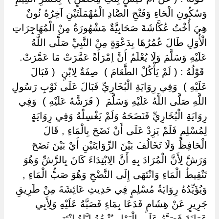
وَسُكُونِ الْحَاءِ وَفَتْحِ الصَّادِ الْمُهْمَلَتَيْنِ آخِرُهُ نُونٌ
هِيَ أُخْتُ عُكَّاشَةَ صَحَابِيَّةٌ مَشْهُورَةٌ مِنْ الْمُهَاجِرَاتِ
الْأُوَلِ طَالَ عُمُرُهَا بِدَعْوَةٍ مِنْ النَّبِيِّ صَلَّى اللَّهُ
عَلَيْهِ وَسَلَّمَ وَلَا يُعْلَمُ أَنَّ اِمْرَأَةً عَمَّرَتْ مَا عَمَّرَتْ.
‏ ‏قَوْلُهُ : ( لَمْ يَأْكُلْ الطَّعَامَ ) ‏ ‏صِفَةٌ لِابْنٍ ‏ ‏( فَبَالَ
عَلَيْهِ ) ‏ ‏وَفِي رِوَايَةِ الْبُخَارِيِّ فَبَالَ عَلَى ثَوْبِ رَسُولِ
اللَّهِ صَلَّى اللَّهُ عَلَيْهِ وَسَلَّمَ ‏ ‏( فَرَشَّهُ عَلَيْهِ ) ‏ ‏وَفِي
رِوَايَةِ الْبُخَارِيِّ فَنَضَحَهُ وَلَمْ يَغْسِلْهُ وَفِي رِوَايَةٍ
لِمُسْلِمٍ فَلَمْ يَزِدْ عَلَى أَنْ نَضَحَ بِالْمَاءِ , قَالَ
الْحَافِظُ وَلَا تَخَالُفَ بَيْنَ الرِّوَايَتَيْنِ أَيْ بَيْنَ نَضَحَ
وَرَشَّ لِأَنَّ الْمُرَادَ بِهِ أَنَّ الِابْتِدَاءَ كَانَ بِالرَّشِّ وَهُوَ
تَنْقِيطُ الْمَاءِ وَانْتَهَى إِلَى النَّضْحِ وَهُوَ صَبُّ الْمَاءِ ,
وَيُؤَيِّدُهُ رِوَايَةُ مُسْلِمٍ فِي حَدِيثِ عَائِشَةَ مِنْ طَرِيقِ
جَرِيرٍ عَنْ هِشَامٍ فَدَعَا بِمَاءٍ فَصَبَّهُ عَلَيْهِ وَلِأَبِي
عَوَانَةَ فَصَبَّهُ عَلَى الْبَوْلِ يُتْبِعُهُ إِيَّاهُ اِنْتَهَى.