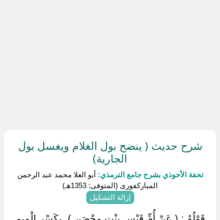
شرح حديث ( ينضح بول الغلام ويغسل بول
الجارية)
تحفة الأحوذي بشرح جامع الترمذي:
أبو العلا محمد عبد الرحمن
المباركفورى (المتوفى: 1353هـ)
إزالة التشكيل
‏ ‏قَوْلُهُ : ( عَنْ أُمِّ قَيْسٍ بِنْتِ مِحْصَنٍ ) ‏ ‏بِكَسْرِ الْمِيمِ