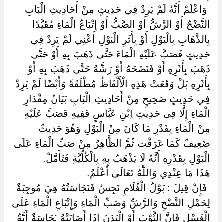
‏ ‏وَاعْلَمْ أَنَّهُ لَمْ يَرِدْ فِي حَدِيثٍ مِنْ أَحَادِيثِ الْبَابِ
النَّضْحُ أَوْ الرَّشُّ أَوْ الصَّبُّ أَوْ إِتْبَاعُ الْمَاءِ مُقَيَّدًا
بِالذَّهَابِ بِالْبَوْلِ أَوْ بِأَثَرِ الْبَوْلِ أَعْنِي لَمْ يَرِدْ فِي
حَدِيثٍ فَصَبَّ عَلَيْهِ الْمَاءَ حَتَّى ذَهَبَ بِهِ أَوْ حَتَّى
ذَهَبَ بِأَثَرِهِ أَوْ فَنَضَحَهُ أَوْ رَشَّهُ حَتَّى ذَهَبَ بِهِ أَوْ
بِأَثَرِهِ بَلْ وَقَعَتْ هَذِهِ الْأَلْفَاظُ مُطْلَقَةً وَأَيْضًا لَمْ يَرِدْ
فِي حَدِيثٍ صَحِيحٍ مِنْ أَحَادِيثِ الْبَابِ بَيَانُ مِقْدَارِ
الْمَاءِ إِلَّا فِي حَدِيثِ اِبْنِ عَبَّاسٍ فَفِيهِ فَصَبَّ عَلَيْهِ
مِنْ الْمَاءِ بِقَدْرِ مَا كَانَ مِنْ الْبَوْلِ وَهُوَ حَدِيثٌ
ضَعِيفٌ كَمَا عَرَفْت ثُمَّ الظَّاهِرُ مِنْ صَبِّ الْمَاءِ عَلَى
الْبَوْلِ بِقَدْرِهِ أَنَّهُ لَا يَذْهَبُ بِهِ بِالْكُلِّيَّةِ فَتَأَمَّلْ.
هَذَا مَا عِنْدِي وَاللَّهُ تَعَالَى أَعْلَمُ.
‏ ‏فَإِنْ قِيلَ : بَوْلُ الْغُلَامِ نَجِسٌ فَنَجَاسَتُهُ هِيَ مُوجِبَةٌ
لِحَمْلِ النَّضْحِ وَالرَّشِّ وَصَبِّ الْمَاءِ وَإِتْبَاعِ الْمَاءِ عَلَى
الْغَسْلِ فَإِنَّ الثَّوْبَ أَوْ الْبَدَنَ إِذَا أَصَابَتْهُ نَجَاسَةٌ أَيَّةُ