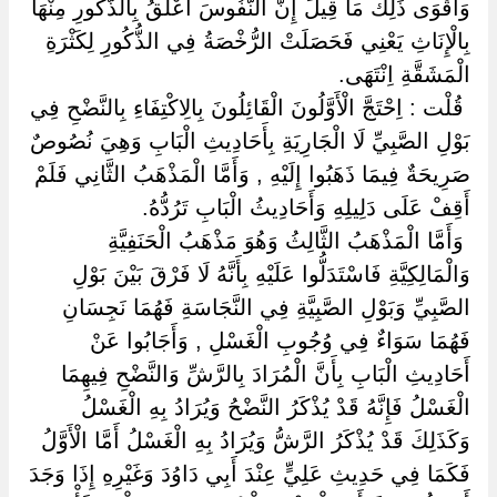
وَأَقْوَى ذَلِكَ مَا قِيلَ إِنَّ النُّفُوسَ أَعْلَقُ بِالذُّكُورِ مِنْهَا
بِالْإِنَاثِ يَعْنِي فَحَصَلَتْ الرُّخْصَةُ فِي الذُّكُورِ لِكَثْرَةِ
الْمَشَقَّةِ اِنْتَهَى.
‏ ‏قُلْت : اِحْتَجَّ الْأَوَّلُونَ الْقَائِلُونَ بِالِاكْتِفَاءِ بِالنَّضْحِ فِي
بَوْلِ الصَّبِيِّ لَا الْجَارِيَةِ بِأَحَادِيثِ الْبَابِ وَهِيَ نُصُوصٌ
صَرِيحَةٌ فِيمَا ذَهَبُوا إِلَيْهِ , وَأَمَّا الْمَذْهَبُ الثَّانِي فَلَمْ
أَقِفْ عَلَى دَلِيلِهِ وَأَحَادِيثُ الْبَابِ تَرُدُّهُ.
‏ ‏وَأَمَّا الْمَذْهَبُ الثَّالِثُ وَهُوَ مَذْهَبُ الْحَنَفِيَّةِ
وَالْمَالِكِيَّةِ فَاسْتَدَلُّوا عَلَيْهِ بِأَنَّهُ لَا فَرْقَ بَيْنَ بَوْلِ
الصَّبِيِّ وَبَوْلِ الصَّبِيَّةِ فِي النَّجَاسَةِ فَهُمَا نَجِسَانِ
فَهُمَا سَوَاءٌ فِي وُجُوبِ الْغَسْلِ , وَأَجَابُوا عَنْ
أَحَادِيثِ الْبَابِ بِأَنَّ الْمُرَادَ بِالرَّشِّ وَالنَّضْحِ فِيهِمَا
الْغَسْلُ فَإِنَّهُ قَدْ يُذْكَرُ النَّضْحُ وَيُرَادُ بِهِ الْغَسْلُ
وَكَذَلِكَ قَدْ يُذْكَرُ الرَّشُّ وَيُرَادُ بِهِ الْغَسْلُ أَمَّا الْأَوَّلُ
فَكَمَا فِي حَدِيثِ عَلِيٍّ عِنْدَ أَبِي دَاوُدَ وَغَيْرِهِ إِذَا وَجَدَ