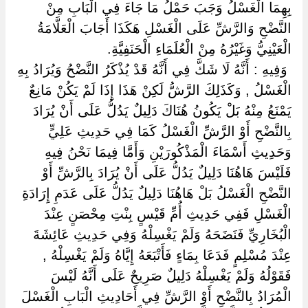
بِهِمَا الْغَسْلُ وَجَبَ حَمْلُ مَا جَاءَ فِي الْبَابِ مِنْ
النَّضْحِ وَالرَّشِّ عَلَى الْغَسْلِ هَكَذَا أَجَابَ الْعَلَّامَةُ
الْعَيْنِيُّ وَغَيْرُهُ مِنْ الْعُلَمَاءِ الْحَنَفِيَّةِ.
‏ ‏وَفِيهِ : أَنَّهُ لَا شَكَّ فِي أَنَّهُ قَدْ يُذْكَرُ النَّضْحُ وَيُرَادُ بِهِ
الْغَسْلُ , وَكَذَلِكَ الرَّشُّ لَكِنْ هَذَا إِذَا لَمْ يَكُنْ مَانِعٌ
يَمْنَعُ مِنْهُ بَلْ يَكُونُ هُنَاكَ دَلِيلٌ يَدُلُّ عَلَى أَنْ يُرَادَ
بِالنَّضْحِ أَوْ الرَّشِّ الْغَسْلُ كَمَا فِي حَدِيثِ عَلِيٍّ
وَحَدِيثِ أَسْمَاءَ الْمَذْكُورَيْنِ وَأَمَّا فِيمَا نَحْنُ فِيهِ
فَلَيْسَ هَاهُنَا دَلِيلٌ يَدُلُّ عَلَى أَنْ يُرَادَ بِالرَّشِّ أَوْ
النَّضْحِ الْغَسْلُ بَلْ هَاهُنَا دَلِيلٌ يَدُلُّ عَلَى عَدَمِ إِرَادَةِ
الْغَسْلِ فَفِي حَدِيثِ أُمِّ قَيْسٍ بِنْتِ مِحْصَنٍ عِنْدَ
الْبُخَارِيِّ فَنَضَحَهُ وَلَمْ يَغْسِلْهُ وَفِي حَدِيثِ عَائِشَةَ
عِنْدَ مُسْلِمٍ فَدَعَا بِمَاءٍ فَأَتْبَعَهُ إِيَّاهُ وَلَمْ يَغْسِلْهُ ,
فَقَوْلُهُ وَلَمْ يَغْسِلْهُ دَلِيلٌ صَرِيحٌ عَلَى أَنَّهُ لَيْسَ
الْمُرَادُ بِالنَّضْحِ أَوْ الرَّشِّ فِي أَحَادِيثِ الْبَابِ الْغَسْلَ