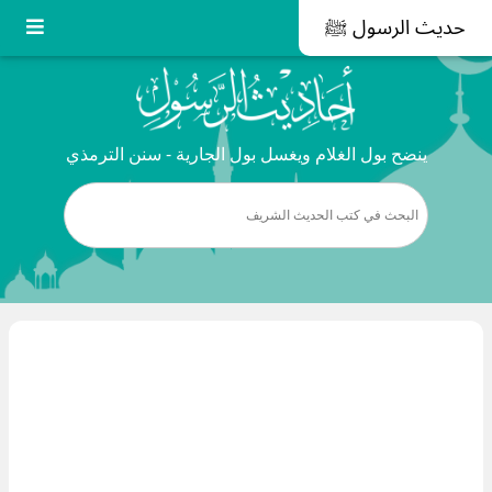
حديث الرسول ﷺ
ينضح بول الغلام ويغسل بول الجارية - سنن الترمذي