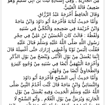
مِنْ الْجَارِيَةِ , وَفِي إِسْنَادِهِ لَيْثُ بْنُ أَبِي سُلَيْمٍ وَهُوَ
ضَعِيفٌ قَالَهُ الْعَيْنِيُّ.
وَقَالَ الْحَافِظُ أَخْرَجَهُ عَبْدُ الرَّزَّاقِ.
‏ ‏وَأَمَّا حَدِيثُ لُبَابَةَ فَأَخْرَجَهُ أَبُو دَاوُدَ وَابْنُ مَاجَهْ
وَابْنُ خُزَيْمَةَ فِي صَحِيحِهِ وَالْكَجِّيُّ فِي سُنَنِهِ
وَلَفْظُهُ : قَالَتْ كَانَ الْحُسَيْنُ بْنُ عَلِيٍّ فِي حِجْرِ
رَسُولِ اللَّهِ صَلَّى اللَّهُ عَلَيْهِ وَسَلَّمَ فَبَالَ عَلَيْهِ
فَقُلْت اِلْبَسْ ثَوْبًا وَأَعْطِنِي إِزَارَك حَتَّى أَغْسِلَهُ قَالَ
إِنَّمَا يُغْسَلُ مِنْ بَوْلِ الْأُنْثَى وَيُنْضَحُ مِنْ بَوْلِ الذَّكَرِ
وَأَخْرَجَهُ الْبَيْهَقِيُّ أَيْضًا فِي سُنَنِهِ مِنْ وُجُوهٍ كَثِيرَةٍ
وَالطَّحَاوِيُّ أَيْضًا مِنْ وَجْهَيْنِ.
‏ ‏وَأَمَّا حَدِيثُ أَبِي السَّمْحِ فَأَخْرَجَهُ أَبُو دَاوُدَ
وَالنَّسَائِيُّ وَابْنُ مَاجَهْ قَالَ كُنْت أَخْدُمُ النَّبِيَّ صَلَّى
اللَّهُ عَلَيْهِ وَسَلَّمَ الْحَدِيثَ وَفِيهِ يُغْسَلُ مِنْ بَوْلِ
الْجَارِيَةِ وَيُرَشُّ مِنْ بَوْلِ الْغُلَامِ , وَأَبُو السَّمْحِ لَا