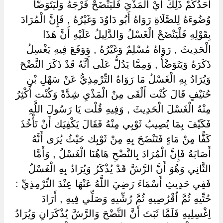
أَحَدُكُمْ ذَلِكَ أَيْ الْمَذْيَ فَلْيَنْضَحْ فَرْجَهُ وَلْيَتَوَضَّأْ
وُضُوءَهُ لِلصَّلَاةِ رَوَاهُ أَبُو دَاوُدَ وَغَيْرُهُ , فَإِنَّ الْمُرَادَ
بِقَوْلِهِ فَلْيَنْضَحْ الْغَسْلُ وَالدَّلِيلُ عَلَيْهِ أَنَّ هَذَا
الْحَدِيثَ , رَوَاهُ مُسْلِمٌ وَغَيْرُهُ , وَوَقَعَ فِيهِ يَغْسِلُ
ذَكَرَهُ وَيَتَوَضَّأُ , وَمِمَّا يَدُلُّ عَلَى أَنَّهُ قَدْ ذَكَرَ النَّضْحَ
وَيُرَادُ بِهِ الْغَسْلُ مَا رَوَاهُ التِّرْمِذِيُّ عَنْ سَهْلِ بْنِ
حُنَيْفٍ قَالَ كُنْت أَلْقَى مِنْ الْمَذْيِ شِدَّةً وَكُنْت أُكْثِرُ
مِنْهُ الْغَسْلَ الْحَدِيثَ , وَفِيهِ قُلْت يَا رَسُولَ اللَّهِ
فَكَيْفَ بِمَا يُصِيبُ ثَوْبِي مِنْهُ فَقَالَ يَكْفِيَك أَنْ تَأْخُذَ
كَفًّا مِنْ مَاءٍ فَتَنْضَحَ بِهِ مِنْ ثَوْبِك حَيْثُ يُرَى أَنَّهُ
أَصَابَهُ فَإِنَّ الْمُرَادَ بِالنَّضْحِ هَاهُنَا الْغَسْلُ , وَأَمَّا
الثَّانِي وَهُوَ أَنَّ الرَّشَّ قَدْ يُذْكَرُ وَيُرَادُ بِهِ الْغَسْلُ
فَفِي حَدِيثِ أَسْمَاءَ رَضِيَ اللَّهُ عَنْهَا عِنْدَ التِّرْمِذِيِّ :
حُتِّيهِ ثُمَّ اُقْرُصِيهِ ثُمَّ رُشِّيهِ وَصَلِّي فِيهِ , أَرَادَ
اِغْسِلِيهِ فَلَمَّا ثَبَتَ أَنَّ النَّضْحَ وَالرَّشَّ يُذْكَرَانِ وَيُرَادُ