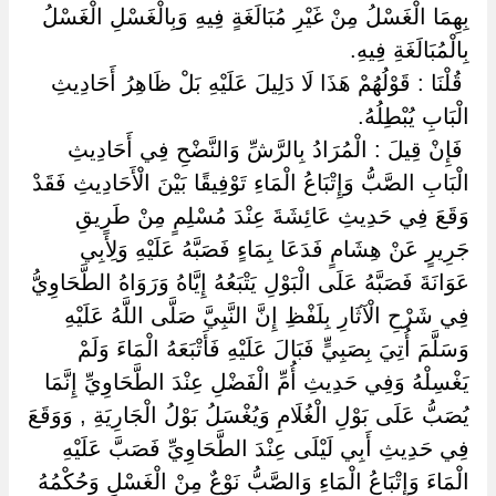
بِهِمَا الْغَسْلُ مِنْ غَيْرِ مُبَالَغَةٍ فِيهِ وَبِالْغَسْلِ الْغَسْلُ
بِالْمُبَالَغَةِ فِيهِ.
‏ ‏قُلْنَا : قَوْلُهُمْ هَذَا لَا دَلِيلَ عَلَيْهِ بَلْ ظَاهِرُ أَحَادِيثِ
الْبَابِ يُبْطِلُهُ.
‏ ‏فَإِنْ قِيلَ : الْمُرَادُ بِالرَّشِّ وَالنَّضْحِ فِي أَحَادِيثِ
الْبَابِ الصَّبُّ وَإِتْبَاعُ الْمَاءِ تَوْفِيقًا بَيْنَ الْأَحَادِيثِ فَقَدْ
وَقَعَ فِي حَدِيثِ عَائِشَةَ عِنْدَ مُسْلِمٍ مِنْ طَرِيقِ
جَرِيرٍ عَنْ هِشَامٍ فَدَعَا بِمَاءٍ فَصَبَّهُ عَلَيْهِ وَلِأَبِي
عَوَانَةَ فَصَبَّهُ عَلَى الْبَوْلِ يَتْبَعُهُ إِيَّاهُ وَرَوَاهُ الطَّحَاوِيُّ
فِي شَرْحِ الْآثَارِ بِلَفْظِ إِنَّ النَّبِيَّ صَلَّى اللَّهُ عَلَيْهِ
وَسَلَّمَ أُتِيَ بِصَبِيٍّ فَبَالَ عَلَيْهِ فَأَتْبَعَهُ الْمَاءَ وَلَمْ
يَغْسِلْهُ وَفِي حَدِيثِ أُمِّ الْفَضْلِ عِنْدَ الطَّحَاوِيِّ إِنَّمَا
يُصَبُّ عَلَى بَوْلِ الْغُلَامِ وَيُغْسَلُ بَوْلُ الْجَارِيَةِ , وَوَقَعَ
فِي حَدِيثِ أَبِي لَيْلَى عِنْدَ الطَّحَاوِيِّ فَصَبَّ عَلَيْهِ
الْمَاءَ وَإِتْبَاعُ الْمَاءِ وَالصَّبُّ نَوْعٌ مِنْ الْغَسْلِ وَحُكْمُهُ