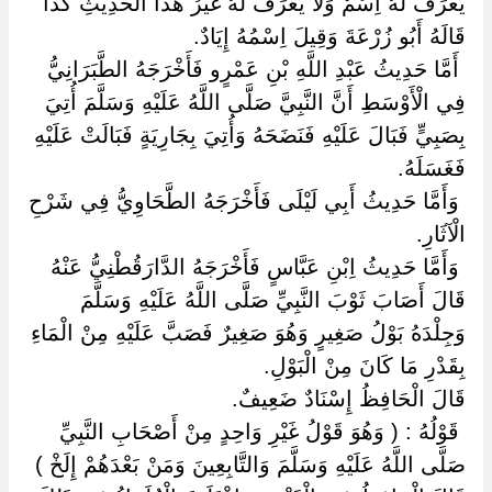
يُعْرَفُ لَهُ اِسْمٌ وَلَا يُعْرَفُ لَهُ غَيْرُ هَذَا الْحَدِيثِ كَذَا
قَالَهُ أَبُو زُرْعَةَ وَقِيلَ اِسْمُهُ إِيَادٌ.
‏ ‏أَمَّا حَدِيثُ عَبْدِ اللَّهِ بْنِ عَمْرٍو فَأَخْرَجَهُ الطَّبَرَانِيُّ
فِي الْأَوْسَطِ أَنَّ النَّبِيَّ صَلَّى اللَّهُ عَلَيْهِ وَسَلَّمَ أُتِيَ
بِصَبِيٍّ فَبَالَ عَلَيْهِ فَنَضَحَهُ وَأُتِيَ بِجَارِيَةٍ فَبَالَتْ عَلَيْهِ
فَغَسَلَهُ.
‏ ‏وَأَمَّا حَدِيثُ أَبِي لَيْلَى فَأَخْرَجَهُ الطَّحَاوِيُّ فِي شَرْحِ
الْآثَارِ.
‏ ‏وَأَمَّا حَدِيثُ اِبْنِ عَبَّاسٍ فَأَخْرَجَهُ الدَّارَقُطْنِيُّ عَنْهُ
قَالَ أَصَابَ ثَوْبَ النَّبِيِّ صَلَّى اللَّهُ عَلَيْهِ وَسَلَّمَ
وَجِلْدَهُ بَوْلُ صَغِيرٍ وَهُوَ صَغِيرٌ فَصَبَّ عَلَيْهِ مِنْ الْمَاءِ
بِقَدْرِ مَا كَانَ مِنْ الْبَوْلِ.
قَالَ الْحَافِظُ إِسْنَادٌ ضَعِيفٌ.
‏ ‏قَوْلُهُ : ( وَهُوَ قَوْلُ غَيْرِ وَاحِدٍ مِنْ أَصْحَابِ النَّبِيِّ
صَلَّى اللَّهُ عَلَيْهِ وَسَلَّمَ وَالتَّابِعِينَ وَمَنْ بَعْدَهُمْ إِلَخْ ) ‏