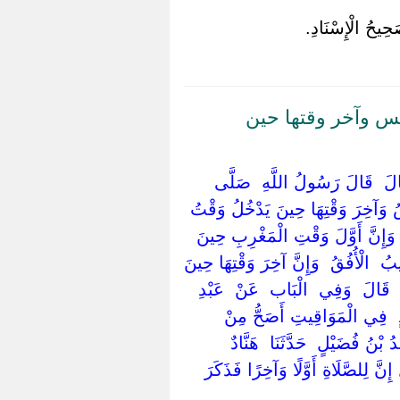
حِيحُ الْإِسْنَادِ.
س وآخر وقتها حين
‏ ‏قَالَ ‏ ‏قَالَ رَسُولُ اللَّهِ ‏ ‏صَلَّى
مْسُ وَآخِرَ وَقْتِهَا حِينَ يَدْخُلُ وَقْتُ
 وَإِنَّ أَوَّلَ وَقْتِ الْمَغْرِبِ حِينَ
‏ ‏الْأُفُقُ ‏ ‏وَإِنَّ آخِرَ وَقْتِهَا حِينَ
َالَ ‏ ‏وَفِي ‏ ‏الْبَاب ‏ ‏عَنْ ‏ ‏عَبْدِ
دٍ ‏ ‏فِي الْمَوَاقِيتِ أَصَحُّ مِنْ
نُ فُضَيْلٍ ‏ ‏حَدَّثَنَا ‏ ‏هَنَّادٌ ‏
إِنَّ لِلصَّلَاةِ أَوَّلًا وَآخِرًا فَذَكَرَ