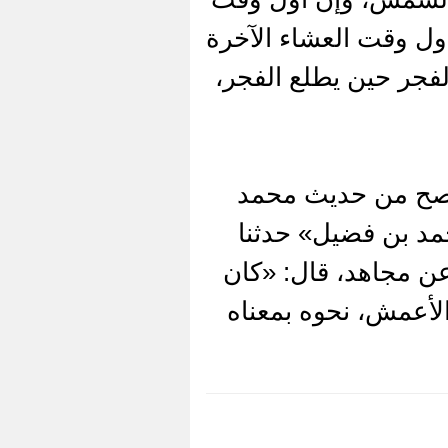
ول وقت العشاء الآخرة
لفجر حين يطلع الفجر،
أصح من حديث محمد
د بن فضيل» حدثنا
عن مجاهد، قال: «كان
لأعمش، نحوه بمعناه