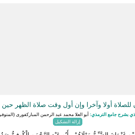
للصلاة أولا وآخرا وإن أول وقت صلاة الظهر حين
ذي بشرح جامع الترمذي:
أبو العلا محمد عبد الرحمن المباركفورى (المتوفى: 1353ه
إزالة التشكيل
‏ ‏بْنِ غَزْوَانَ الضَّبِّيُّ مَوْلَاهُمْ , أَبُو عَبْدِ الرَّحْمَنِ الْكُوفِيُّ صَد