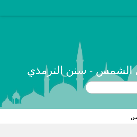
ول الشمس - سنن الترمذي
مس