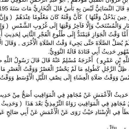
َائِيُّ لَيْسَ بِهِ بَأْسٌ قَالَ الْبُخَارِيُّ مَاتَ سَنَةَ 195 خَمْسٍ وَتِسْعِينَ وَمِائَةٍ.
 حِينَ يَدْخُلُ وَقْتُهَا ) ‏ ‏كَأَنَّ وَقْتَهُ كَانَ مَعْلُومًا عِنْدَهُمْ ‏ ‏( وَإِنّ
ارِ وَالْمُسْتَحَبِّ وَإِلَّا فَآخِرُ وَقْتِهَا إِلَى غُرُوبِ الشَّمْسِ ‏ ‏( وَإِ
ا , أَمَّا وَقْتُ الْجَوَازِ فَيَمْتَدُّ إِلَى طُلُوعِ الْفَجْرِ الثَّانِي لِحَدِيثِ 
لَمْ يُصَلِّ الصَّلَاةَ حَتَّى يَجِيءَ وَقْتُ الصَّلَاةِ الْأُخْرَى , وَقَالَ ا
هُورِ حَدِيثُ أَبِي قَتَادَةَ قَالَهُ النَّوَوِيُّ.
للَّهِ بْنِ عَمْرٍو ) ‏ ‏أَخْرَجَهُ مُسْلِمٌ عَنْهُ قَالَ قَالَ رَسُولُ اللَّهِ صَ
ظِلُّ الرَّجُلِ كَطُولِهِ مَا لَمْ يَحْضُرْ الْعَصْرُ وَوَقْتُ الْعَصْرِ مَا
ْسُ وَوَقْتُ صَلَاةِ الْعِشَاءِ إِلَى نِصْفِ اللَّيْلِ الْأَوْسَطِ وَوَقْتُ 
ُ حَدِيثُ الْأَعْمَشِ عَنْ مُجَاهِدٍ فِي الْمَوَاقِيتِ أَصَحُّ مِنْ حَدِيثِ
ُجَاهِدٍ فِي الْمَوَاقِيتِ رَوَاهُ التِّرْمِذِيُّ بَعْدَ هَذَا ‏ ‏( وَحَدِيثُ م
َخْطَأَ فِي الْإِسْنَادِ حَيْثُ رَوَى عَنْ الْأَعْمَشِ عَنْ أَبِي صَالِحٍ عَنْ أ