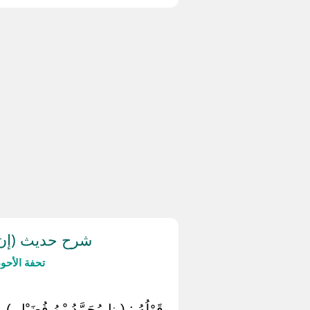
شرح حديث (إن 
تحفة الأحو
‏ ‏قَوْلُهُ : ( نا مُحَمَّدُ بْنُ فُضَيْلِ ) 