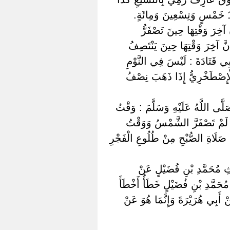
َ آخِرَ وَقْتِهَا حِينَ تَصْفَرُّ
نَّ آخِرَ وَقْتِهَا حِينَ يَنْتَصِفُ
أَبِي قَتَادَةَ : لَيْسَ فِي النَّوْمِ
لْإِصْطَخْرِيُّ إِذَا ذَهَبَ نِصْفُ
لَّى اللَّهُ عَلَيْهِ وَسَلَّمَ : وَقْتُ
 لَمْ تَصْفَرَّ الشَّمْسُ وَوَقْتُ
صَلَاةِ الصُّبْحِ مِنْ طُلُوعِ الْفَجْرِ
 مُحَمَّدِ بْنِ فُضَيْلٍ عَنْ
ُحَمَّدِ بْنِ فُضَيْلٍ خَطَأٌ أَخْطَأَ
َبِي هُرَيْرَةَ وَإِنَّمَا هُوَ عَنْ