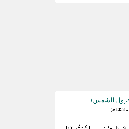
 تزول الشمس)
ـ)
ُوقٌ عَارِفٌ رُمِيَ بِالتَّشَيُّعِ كَذَا