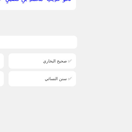
✅ صحيح البخاري
✅ سنن النسائي