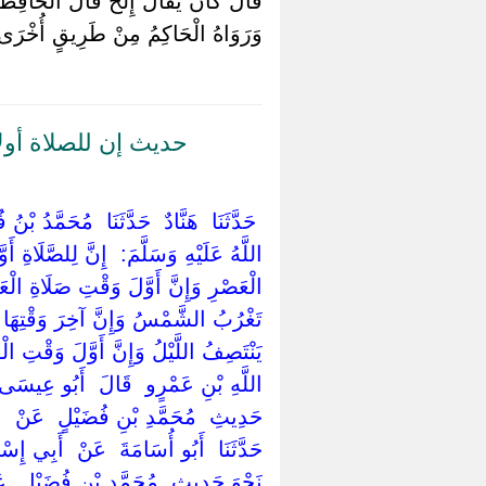
قَالَ كَانَ يُقَالُ إِلَخْ قَالَ الْحَافِظ
وَرَوَاهُ الْحَاكِمُ مِنْ طَرِيقٍ أُخْرَى عَن
حديث إن للصلاة أو
‏ ‏حَدَّثَنَا ‏ ‏هَنَّادٌ ‏ ‏حَدَّثَنَا ‏ ‏مُحَمَّد
اللَّهُ عَلَيْهِ وَسَلَّمَ: ‏ ‏إِنَّ لِلصَّلَاة
الْعَصْرِ وَإِنَّ أَوَّلَ وَقْتِ صَلَاةِ الْ
تَغْرُبُ الشَّمْسُ وَإِنَّ آخِرَ وَقْتِهَا حِي
يَنْتَصِفُ اللَّيْلُ وَإِنَّ أَوَّلَ وَقْتِ ال
اللَّهِ بْنِ عَمْرٍو ‏ ‏قَالَ ‏ ‏أَبُو عِيسَى
حَدِيثِ ‏ ‏مُحَمَّدِ بْنِ فُضَيْلٍ ‏ ‏عَنْ ‏ ‏الْ
‏حَدَّثَنَا ‏ ‏أَبُو أُسَامَةَ ‏ ‏عَنْ ‏ ‏أَبِي إِ
نَحْوَ حَدِيثِ ‏ ‏مُحَمَّدِ بْنِ فُضَيْلٍ ‏ ‏عَن