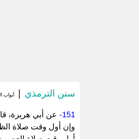
سنن الترمذي
|
أبواب ا
151-
عن أبي هريرة، قال
وإن أول وقت صلاة الظ
أول وقت صلاة العصر ح