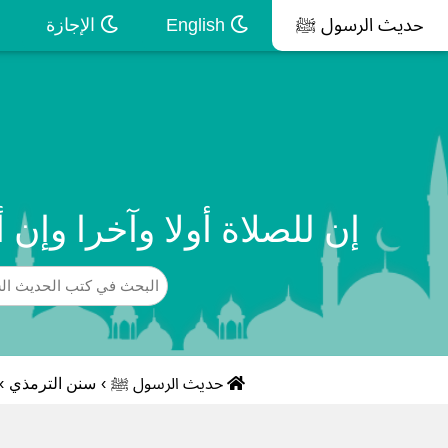
حديث الرسول ﷺ
English
الإجازة
إن للصلاة أولا وآخرا وإ
حديث الرسول ﷺ
›
سنن الترمذي
›