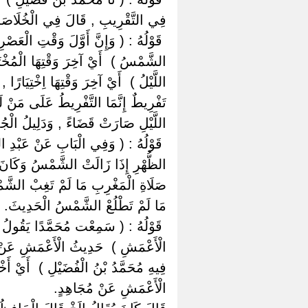
فِي التَّقْرِيبِ , قَالَ فِي الْخُلَاصَةِ قَالَ النَّس
‏ ‏قَوْلُهُ : ( وَإِنَّ أَوَّلَ وَقْتِ الْعَصْرِ
الشَّمْسُ ) ‏ ‏أَيْ آخِرَ وَقْتِهَا الْمُخْتَ
اللَّيْلُ ) ‏ ‏أَيْ آخِرَ وَقْتِهَا اِخْتِيَارً
تَفْرِيطٌ إِنَّمَا التَّفْرِيطُ عَلَى مَنْ 
اللَّيْلِ صَارَتْ قَضَاءً , وَدَلِيلُ الْجُمْ
‏ ‏قَوْلُهُ : ( وَفِي الْبَابِ عَنْ عَبْدِ ا
الظُّهْرِ إِذَا زَالَتْ الشَّمْسُ وَكَانَ 
صَلَاةِ الْمَغْرِبِ مَا لَمْ تَغِبْ الشَّم
مَا لَمْ تَطْلُعْ الشَّمْسُ الْحَدِيثَ.
‏ ‏قَوْلُهُ : ( سَمِعْت مُحَمَّدًا يَقُول
الْأَعْمَشِ ) ‏ ‏حَدِيثُ الْأَعْمَشِ عَنْ م
فِيهِ مُحَمَّدُ بْنُ الْفُضَيْلِ ) ‏ ‏أَيْ أ
الْأَعْمَشِ عَنْ مُجَاهِدٍ.