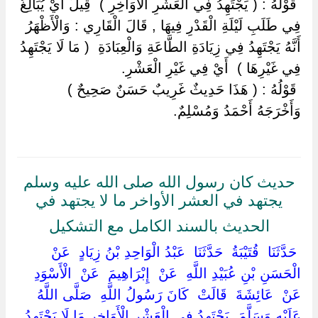
‏ ‏قَوْلُهُ : ( يَجْتَهِدُ فِي الْعَشْرِ الْأَوَاخِرِ ) ‏ ‏قِيلَ أَيْ يُبَالِغُ
فِي طَلَبِ لَيْلَةِ الْقَدْرِ فِيهَا , قَالَ الْقَارِي : وَالْأَظْهَرُ
أَنَّهُ يَجْتَهِدُ فِي زِيَادَةِ الطَّاعَةِ وَالْعِبَادَةِ ‏ ‏( مَا لَا يَجْتَهِدُ
فِي غَيْرِهَا ) ‏ ‏أَيْ فِي غَيْرِ الْعَشْرِ.
‏ ‏قَوْلُهُ : ( هَذَا حَدِيثٌ غَرِيبٌ حَسَنٌ صَحِيحٌ ) ‏
‏وَأَخْرَجَهُ أَحْمَدُ وَمُسْلِمٌ.
حديث كان رسول الله صلى الله عليه وسلم
يجتهد في العشر الأواخر ما لا يجتهد في
الحديث بالسند الكامل مع التشكيل
‏ ‏حَدَّثَنَا ‏ ‏قُتَيْبَةُ ‏ ‏حَدَّثَنَا ‏ ‏عَبْدُ الْوَاحِدِ بْنُ زِيَادٍ ‏ ‏عَنْ ‏
‏الْحَسَنِ بْنِ عُبَيْدِ اللَّهِ ‏ ‏عَنْ ‏ ‏إِبْرَاهِيمَ ‏ ‏عَنْ ‏ ‏الْأَسْوَدِ ‏
‏عَنْ ‏ ‏عَائِشَةَ ‏ ‏قَالَتْ ‏ ‏كَانَ رَسُولُ اللَّهِ ‏ ‏صَلَّى اللَّهُ
عَلَيْهِ وَسَلَّمَ ‏ ‏يَجْتَهِدُ فِي الْعَشْرِ الْأَوَاخِرِ مَا لَا يَجْتَهِدُ