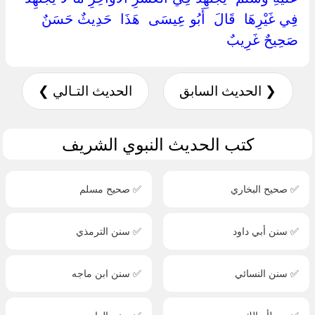
فِي غَيْرِهَا ‏ ‏قَالَ ‏ ‏أَبُو عِيسَى ‏ ‏هَذَا ‏ ‏حَدِيثٌ حَسَنٌ
صَحِيحٌ غَرِيبٌ ‏
❮ الحديث السابق
الحديث التـالي ❯
كتب الحديث النبوي الشريف
✅ صحيح البخاري
✅ صحيح مسلم
✅ سنن أبي داود
✅ سنن الترمذي
✅ سنن النسائي
✅ سنن ابن ماجه