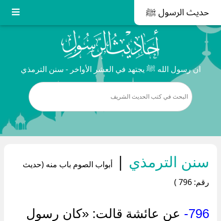
حديث الرسول ﷺ
ان رسول الله ﷺ يجتهد في العشر الأواخر - سنن الترمذي
سنن الترمذي
|
أبواب الصوم باب منه (حديث
رقم: 796 )
796-
عن عائشة قالت: «كان رسول