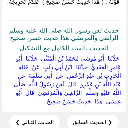
‏ ‏قَوْلُهُ : ( هَذَا حَدِيثٌ حَسَنٌ صَحِيحٌ ) ‏ ‏تَقَدَّمَ تَخْرِيجُهُ.
حديث لعن رسول الله صلى الله عليه وسلم
الراشي والمرتشي هذا حديث حسن صحيح
الحديث بالسند الكامل مع التشكيل
‏ ‏حَدَّثَنَا ‏ ‏أَبُو مُوسَى مُحَمَّدُ بْنُ الْمُثَنَّى ‏ ‏حَدَّثَنَا ‏ ‏أَبُو
عَامِرٍ الْعَقَدِيُّ ‏ ‏حَدَّثَنَا ‏ ‏ابْنُ أَبِي ذِئْبٍ ‏ ‏عَنْ ‏ ‏خَالِهِ ‏
‏الْحَارِثِ بْنِ عَبْدِ الرَّحْمَنِ ‏ ‏عَنْ ‏ ‏أَبِي سَلَمَةَ ‏ ‏عَنْ ‏
‏عَبْدِ اللَّهِ بْنِ عَمْرٍو ‏ ‏قَالَ ‏ ‏لَعَنَ رَسُولُ اللَّهِ ‏ ‏صَلَّى
اللَّهُ عَلَيْهِ وَسَلَّمَ ‏ ‏الرَّاشِيَ وَالْمُرْتَشِيَ ‏ ‏قَالَ ‏ ‏أَبُو
عِيسَى ‏ ‏هَذَا ‏ ‏حَدِيثٌ حَسَنٌ صَحِيحٌ ‏
❮ الحديث السابق
الحديث التـالي ❯