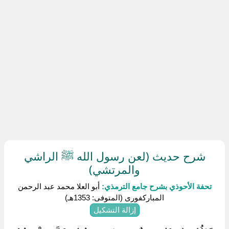
شرح حديث (لعن رسول الله ﷺ الراشي
والمرتشي)
تحفة الأحوذي بشرح جامع الترمذي:
أبو العلا محمد عبد الرحمن
المباركفورى (المتوفى: 1353هـ)
إزالة التشكيل