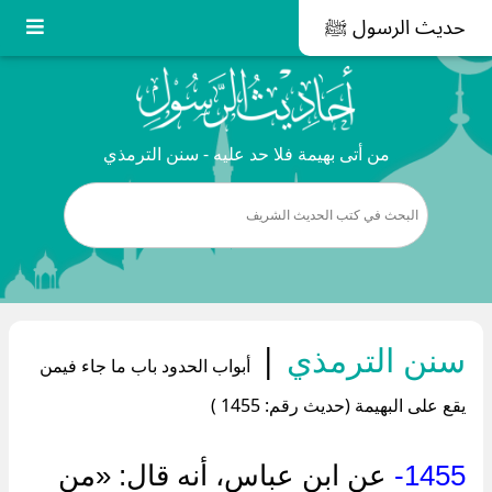
حديث الرسول ﷺ
من أتى بهيمة فلا حد عليه - سنن الترمذي
سنن الترمذي
|
أبواب الحدود باب ما جاء فيمن
يقع على البهيمة (حديث رقم: 1455 )
1455-
عن ابن عباس، أنه قال: «من