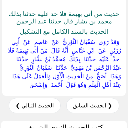
حديث من أتى بهيمة فلا حد عليه حدثنا بذلك
محمد بن بشار قال حدثنا عبد الرحمن
الحديث بالسند الكامل مع التشكيل
‏ ‏وَقَدْ رَوَى ‏ ‏سُفْيَانُ الثَّوْرِيُّ ‏ ‏عَنْ ‏ ‏عَاصِمٍ ‏ ‏عَنْ ‏ ‏أَبِي
رُزَيْنٍ ‏ ‏عَنْ ‏ ‏ابْنِ عَبَّاسٍ ‏ ‏أَنَّهُ قَالَ ‏ ‏مَنْ أَتَى بَهِيمَةً فَلَا
‏ ‏حَدَّ ‏ ‏عَلَيْهِ ‏ ‏حَدَّثَنَا ‏ ‏بِذَلِكَ ‏ ‏مُحَمَّدُ بْنُ بَشَّارٍ ‏ ‏حَدَّثَنَا ‏
‏عَبْدُ الرَّحْمَنِ بْنُ مَهْدِيٍّ ‏ ‏حَدَّثَنَا ‏ ‏سُفْيَانُ الثَّوْرِيُّ ‏
‏وَهَذَا ‏ ‏أَصَحُّ ‏ ‏مِنْ الْحَدِيثِ الْأَوَّلِ وَالْعَمَلُ عَلَى هَذَا
عِنْدَ أَهْلِ الْعِلْمِ وَهُوَ قَوْلُ ‏ ‏أَحْمَدَ ‏ ‏وَإِسْحَقَ ‏
❮ الحديث السابق
الحديث التـالي ❯
كتب الحديث النبوي الشريف