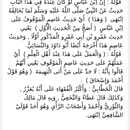
‏ ‏قَوْلُهُ : إِنَّ اِبْنَ عَبَّاسٍ لَوْ كَانَ عِنْدَهُ فِي هَذَا الْبَابِ
حَدِيثٌ عَنْ النَّبِيِّ صَلَّى اللَّهُ عَلَيْهِ وَسَلَّمَ لَمَا يُخَالِفُهُ
اِنْتَهَى ‏ ‏( وَهَذَا ) ‏ ‏أَيْ حَدِيثُ عَاصِمٍ الْمَوْقُوفُ عَلَى
اِبْنِ عَبَّاسٍ ‏ ‏( أَصَحُّ مِنْ الْحَدِيثِ الْأَوَّلِ ) ‏ ‏يَعْنِي
حَدِيثَ عَمْرِو بْنِ أَبِي عَمْرٍو الْمَذْكُورِ أَوَّلًا , وَحَدِيثُ
عَاصِمٍ هَذَا أَخْرَجَهُ أَيْضًا أَبُو دَاوُدَ وَالنَّسَائِيُّ.
‏ ‏قَوْلُهُ : ( وَالْعَمَلُ عَلَى هَذَا عِنْدَ أَهْلِ الْعِلْمِ ) ‏ ‏أَيْ
عَمَلُهُمْ عَلَى حَدِيثِ عَاصِمٍ الْمَوْقُوفِ يَعْنِي أَنَّهُمْ
قَالُوا بِأَنَّهُ : لَا حَدَّ عَلَى مَنْ أَتَى الْبَهِيمَةَ ‏ ‏( وَهُوَ قَوْلُ
أَحْمَدَ وَإِسْحَاقَ ) ‏ ‏.
قَالَ الْخَطَّابِيُّ : وَأَكْثَرُ الْفُقَهَاءِ عَلَى أَنَّهُ يُعَزَّرُ ,
وَكَذَلِكَ قَالَ عَطَاءٌ وَالنَّخَعِيُّ , وَبِهِ قَالَ مَالِكٌ
وَالثَّوْرِيُّ وَأَحْمَدُ وَأَصْحَابُ الرَّأْيِ وَهُوَ أَحَدُ قَوْلَيْ
الشَّافِعِيِّ اِنْتَهَى.