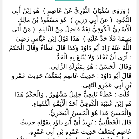
‏ ‏( وَرَوَى سُفْيَانُ الثَّوْرِيُّ عَنْ عَاصِمٍ ) ‏ ‏هُوَ اِبْنُ أَبِي
النُّجُودِ ‏ ‏( عَنْ أَبِي رَزِينٍ ) ‏ ‏هُوَ مَسْعُودُ بْنُ مَالِكٍ
الْأَسْدِيُّ الْكُوفِيُّ ثِقَةٌ فَاضِلٌ مِنْ الثَّانِيَةِ ‏ ‏( مَنْ أَتَى
بَهِيمَةً فَلَا حَدَّ عَلَيْهِ ) ‏ ‏هَذَا قَوْلُ اِبْنِ عَبَّاسٍ رَضِيَ
اللَّهُ عَنْهُ زَادَ أَبُو دَاوُدَ وَكَذَا قَالَ عَطَاءٌ وَقَالَ الْحَكَمُ
: أَرَى أَنْ يُجْلَدَ وَلَا يُبْلَغَ بِهِ الْحَدُّ.
وَقَالَ الْحَسَنُ : هُوَ بِمَنْزِلَةِ الزَّانِي.
قَالَ أَبُو دَاوُدَ : حَدِيثُ عَاصِمٍ يُضَعِّفُ حَدِيثَ عَمْرِو
بْنِ أَبِي عَمْرٍو اِنْتَهَى.
‏ ‏قُلْت : عَطَاءٌ تَابِعِيٌّ جَلِيلٌ مَشْهُورٌ , وَالْحَكَمُ هَذَا
هُوَ اِبْنُ عُتَيْبَةَ الْكُوفِيُّ أَحَدُ الْأَئِمَّةِ الْفُقَهَاءِ.
وَالْحَسَنُ هَذَا هُوَ الْحَسَنُ الْبَصْرِيُّ.
قَالَ الْخَطَّابِيُّ : يُرِيدُ أَيْ أَبُو دَاوُدَ بِقَوْلِهِ حَدِيثُ
عَاصِمٍ يُضَعِّفُ حَدِيثَ عَمْرِو بْنِ أَبِي عَمْرٍو.