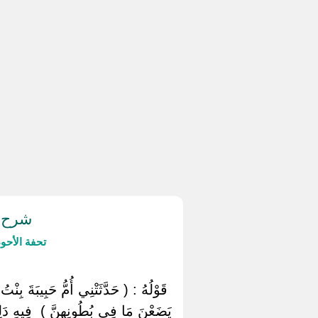
شرح ح
تحفة الأحو
‏ ‏قَوْلُهُ : ( حَدَّثَتْنِي أُمُّ حَبِيبَةَ بِ
يَضَعْنَ مَا فِي بُطُونِهِنَّ ) ‏ ‏فِيهِ دَلِي