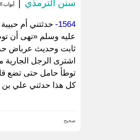
سنن الترمذي
|
أبواب ال
1564-
حدثتني أم حبيبة 
عليه وسلم «نهى أن توط
ثابت وحديث عرباض حديث
اشترى الرجل الجارية م
توطأ حامل حتى تضع قال
كل هذا حدثني علي بن 
صحيح