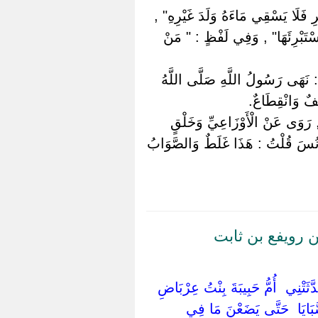
ِرِ فَلَا يَسْقِي مَاءَهُ وَلَدَ غَيْرِهِ" ,
يَسْتَبْرِئَهَا" , وَفِي لَفْظٍ : " مَنْ
: نَهَى رَسُولُ اللَّهِ صَلَّى اللَّهُ
ْفٌ وَانْقِطَاعٌ.
 رَوَى عَنْ الْأَوْزَاعِيِّ وَخَلْقٍ
ُونُسَ قُلْتُ : هَذَا غَلَطٌ وَالصَّوَابُ
 رويفع بن ثابت
دَّثَتْنِي ‏ ‏أُمُّ حَبِيبَةَ بِنْتُ عِرْبَاضِ
السَّبَايَا ‏ ‏حَتَّى يَضَعْنَ مَا فِي