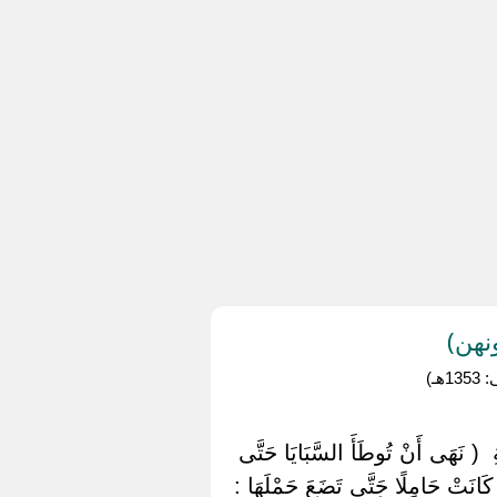
نهن)
ـ)
ِ ‏ ‏( نَهَى أَنْ تُوطَأَ السَّبَايَا حَتَّى
ا كَانَتْ حَامِلًا حَتَّى تَضَعَ حَمْلَهَا :