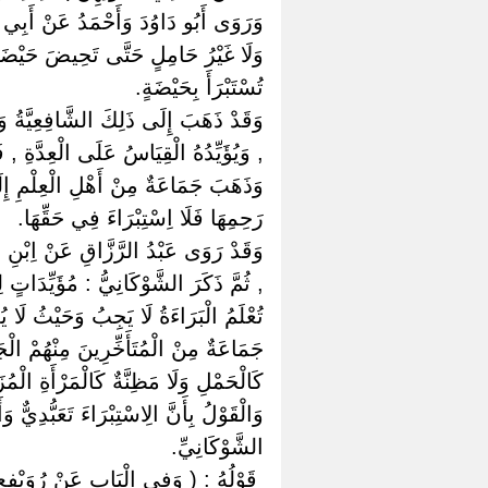
وَرَوَى أَبُو دَاوُدَ وَأَحْمَدُ عَنْ أَبِي
وَلَا غَيْرُ حَامِلٍ حَتَّى تَحِيضَ حَيْضَةً 
تُسْتَبْرَأَ بِحَيْضَةٍ.
وَقَدْ ذَهَبَ إِلَى ذَلِكَ الشَّافِعِيَّةُ وَالْ
, وَيُؤَيِّدُهُ الْقِيَاسُ عَلَى الْعِدَّةِ , فَ
وَذَهَبَ جَمَاعَةٌ مِنْ أَهْلِ الْعِلْمِ إِلَ
رَحِمِهَا فَلَا اِسْتِبْرَاءَ فِي حَقِّهَا.
وَقَدْ رَوَى عَبْدُ الرَّزَّاقِ عَنْ اِبْنِ عُ
, ثُمَّ ذَكَرَ الشَّوْكَانِيُّ : مُؤَيِّدَاتٍ لِه
تُعْلَمُ الْبَرَاءَةُ لَا يَجِبُ وَحَيْثُ لَا يُ
جَمَاعَةٌ مِنْ الْمُتَأَخِّرِينَ مِنْهُمْ الْجَلَ
كَالْحَمْلِ وَلَا مَظِنَّةٌ كَالْمَرْأَةِ الْمُز
وَالْقَوْلُ بِأَنَّ الِاسْتِبْرَاءَ تَعَبُّدِيّ
الشَّوْكَانِيِّ.
‏ ‏قَوْلُهُ : ( وَفِي الْبَابِ عَنْ رُوَيْفِعٍ 