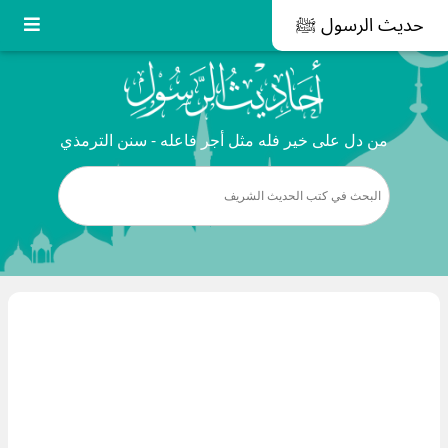
حديث الرسول ﷺ
من دل على خير فله مثل أجر فاعله - سنن الترمذي