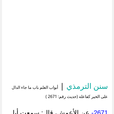
سنن الترمذي
|
أبواب العلم باب ما جاء الدال
على الخير كفاعله (حديث رقم: 2671 )
2671-
عن الأعمش، قال: سمعت أبا