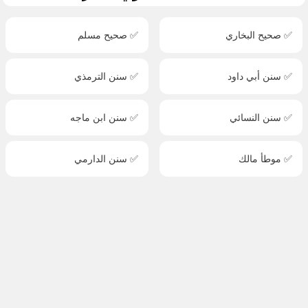
✅ صحيح البخاري
✅ صحيح مسلم
✅ سنن أبي داود
✅ سنن الترمذي
✅ سنن النسائي
✅ سنن ابن ماجه
✅ موطأ مالك
✅ سنن الدارمي