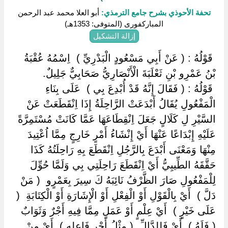
تحفة الأحوذي بشرح جامع الترمذي:
أبو العلا محمد عبد الرحمن
المباركفورى (المتوفى: 1353هـ)
إزالة التشكيل
‏ ‏قَوْلُهُ : ( عَنْ أَبِي مَسْعُودٍ الْبَدْرِيِّ ) ‏ ‏اِسْمُهُ عُقْبَةُ
بْنُ عَمْرِو بْنِ ثَعْلَبَةَ الْأَنْصَارِيُّ صَحَابِيٌّ جَلِيلٌ.
‏ ‏قَوْلُهُ : ( فَقَالَ إِنَّهُ قَدْ أُبْدِعَ بِي ) ‏ ‏عَلَى بِنَاءِ
الْمَفْعُولِ يُقَالُ أَبْدَعَتْ الرَّاحِلَةُ إِذَا اِنْقَطَعَتْ عَنْ
السَّيْرِ لِ كَلَالٍ جَعَلَ اِنْقِطَاعَهَا عَمَّا كَانَتْ مُسْتَمِرَّةً
عَلَيْهِ إِبْدَاعًا عَنْهَا أَيْ إِنْشَاءُ أَمْرٍ خَارِجٍ مِمَّا اُعْتِيدَ
مِنْهَا وَمَعْنَى أَبْدَعَ بِالرَّجُلِ اِنْقَطَعَ بِهِ رَاحِلَتُهُ كَذَا
حَقَّقَهُ الطِّيبِيُّ أَيْ اِنْقَطَعَ رَاحِلَتِي بِي وَلَمَّا حُوِّلَ
لِلْمَفْعُولِ صَارَ الظَّرْفُ نَائِبَهُ كَ سِيرَ بِعَمْرٍو ‏ ‏( مَنْ
دَلَّ ) ‏ ‏أَيْ بِالْقَوْلِ أَوْ الْفِعْلِ أَوْ الْإِشَارَةِ أَوْ الْكِتَابَةِ ‏ ‏(
عَلَى خَيْرٍ ) ‏ ‏أَيْ عِلْمٍ أَوْ عَمَلٍ مِمَّا فِيهِ أَجْرٌ وَثَوَابٌ ‏
‏( فَلَهُ ) ‏ ‏أَيْ فَلِلدَّالِّ ‏ ‏( مِثْلُ أَجْرِ فَاعِلِهِ ) ‏ ‏أَيْ مِنْ