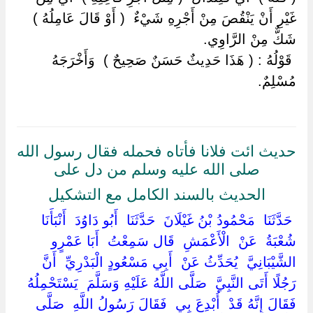
غَيْرِ أَنْ يَنْقُصَ مِنْ أَجْرِهِ شَيْءٌ ‏ ‏( أَوْ قَالَ عَامِلُهُ ) ‏
‏شَكٌّ مِنْ الرَّاوِي.
‏ ‏قَوْلُهُ : ( هَذَا حَدِيثٌ حَسَنٌ صَحِيحٌ ) ‏ ‏وَأَخْرَجَهُ
مُسْلِمٌ.
حديث ائت فلانا فأتاه فحمله فقال رسول الله
صلى الله عليه وسلم من دل على
الحديث بالسند الكامل مع التشكيل
‏ ‏حَدَّثَنَا ‏ ‏مَحْمُودُ بْنُ غَيْلَانَ ‏ ‏حَدَّثَنَا ‏ ‏أَبُو دَاوُدَ ‏ ‏أَنْبَأَنَا ‏
‏شُعْبَةُ ‏ ‏عَنْ ‏ ‏الْأَعْمَشِ ‏ ‏قَال سَمِعْتُ ‏ ‏أَبَا عَمْرٍو
الشَّيْبَانِيَّ ‏ ‏يُحَدِّثُ عَنْ ‏ ‏أَبِي مَسْعُودٍ الْبَدْرِيِّ ‏ ‏أَنَّ
رَجُلًا أَتَى النَّبِيَّ ‏ ‏صَلَّى اللَّهُ عَلَيْهِ وَسَلَّمَ ‏ ‏يَسْتَحْمِلُهُ ‏
‏فَقَالَ إِنَّهُ قَدْ ‏ ‏أُبْدِعَ بِي ‏ ‏فَقَالَ رَسُولُ اللَّهِ ‏ ‏صَلَّى