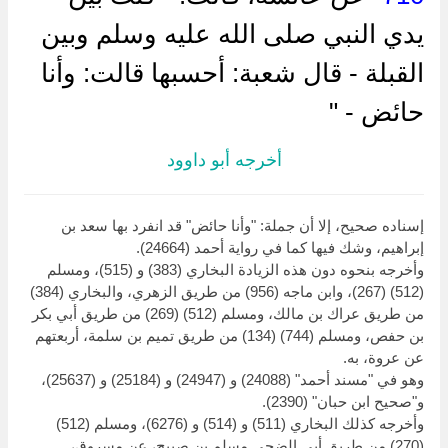
يدي النبي صلى الله عليه وسلم وبين
القبلة - قال شعبة: أحسبها قالت: وأنا
حائض - "
أخرجه أبو داوود
إسناده صحيح، إلا أن جملة: "وأنا حائض" قد انفرد بها سعد بن
إبراهيم، وشك فيها كما في رواية أحمد (24664).
وأخرجه بنحوه دون هذه الزيادة البخاري (383) و (515)، ومسلم
(512) (267)، وابن ماجه (956) من طريق الزهري، والبخاري (384)
من طريق عراك بن مالك، ومسلم (512) (269) من طريق أبي بكر
بن حفص، ومسلم (744) (134) من طريق تميم بن سلمة، أربعتهم
عن عروة، به.
وهو في "مسند أحمد" (24088) و (24947) و (25184) و (25637)،
و"صحيح ابن حبان" (2390).
وأخرجه كذلك البخاري (511) و (514) و (6276)، ومسلم (512)
(270) من طريق أبي الضحى مسلم بن صبيح، عن مسروق،