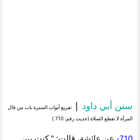
سنن أبي داود
|
تفريع أبواب السترة باب من قال
المرأة لا تقطع الصلاة (حديث رقم: 710 )
710-
عن عائشة، قالت: " كنت بين