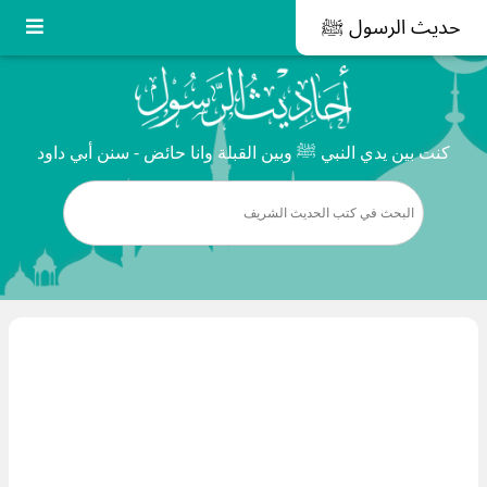
حديث الرسول ﷺ
كنت بين يدي النبي ﷺ وبين القبلة وانا حائض - سنن أبي داود