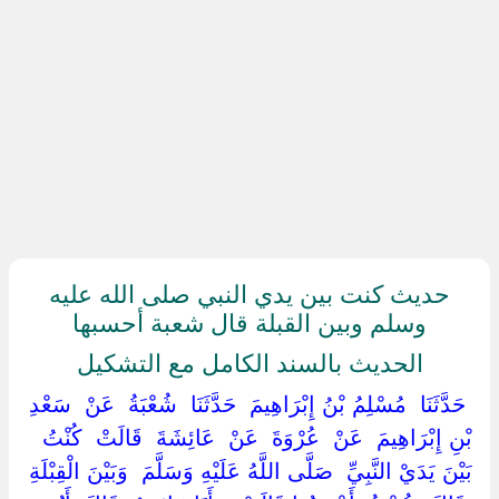
حديث كنت بين يدي النبي صلى الله عليه
وسلم وبين القبلة قال شعبة أحسبها
الحديث بالسند الكامل مع التشكيل
‏ ‏حَدَّثَنَا ‏ ‏مُسْلِمُ بْنُ إِبْرَاهِيمَ ‏ ‏حَدَّثَنَا ‏ ‏شُعْبَةُ ‏ ‏عَنْ ‏ ‏سَعْدِ
بْنِ إِبْرَاهِيمَ ‏ ‏عَنْ ‏ ‏عُرْوَةَ ‏ ‏عَنْ ‏ ‏عَائِشَةَ ‏ ‏قَالَتْ ‏ ‏كُنْتُ
بَيْنَ يَدَيْ النَّبِيِّ ‏ ‏صَلَّى اللَّهُ عَلَيْهِ وَسَلَّمَ ‏ ‏وَبَيْنَ الْقِبْلَةِ