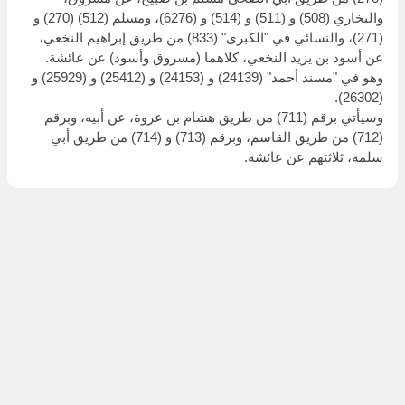
والبخاري (508) و (511) و (514) و (6276)، ومسلم (512) (270) و
(271)، والنسائي في "الكبرى" (833) من طريق إبراهيم النخعي،
عن أسود بن يزيد النخعي، كلاهما (مسروق وأسود) عن عائشة.
وهو في "مسند أحمد" (24139) و (24153) و (25412) و (25929) و
(26302).
وسيأتي برقم (711) من طريق هشام بن عروة، عن أبيه، وبرقم
(712) من طريق القاسم، وبرقم (713) و (714) من طريق أبي
سلمة، ثلاثتهم عن عائشة.