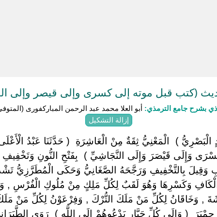
ث (كتب قبل موته إلى كسرى وإلى قيصر وإلى ال
ذي بشرح جامع الترمذي:
أبو العلا محمد عبد الرحمن المباركفورى (المتوفى: 1353ه
إزالة التشكيل
الْبَصْرِيُّ ) ‏ ‏الْمَعْنِيُّ ثِقَةٌ مِنْ الْعَاشِرَةِ ‏ ‏( حَدَّثَنَا عَبْدُ الْأَعْلَى
كِسْرَى وَإِلَى قَيْصَرَ وَإِلَى النَّجَاشِيِّ ) ‏ ‏بِفَتْحِ النُّونِ وَتَخْفِيفِ 
َسَبِ وَقِيلَ بِالتَّخْفِيفِ وَرَجَّحَهُ الصَّغَانِيُّ وَحَكَى الْمُطَرَّزِيُّ تَشْ
ِ الْكَافِ وَكَسْرِهَا وَهُوَ لَقَبٌ لِكُلِّ مَلِكٍ مِنْ مُلُوكِ الْفُرْسِ , و
ةَ , وَخَاقَانُ لِكُلِّ مَنْ مَلَكَ التُّرْكَ , وَفِرْعَوْنُ لِكُلِّ مَنْ مَلَكَ 
حِمْيَرَ ‏ ‏( وَإِلَى كُلِّ جَبَّارٍ يَدْعُوهُمْ إِلَى اللَّهِ ) ‏ ‏رَوَى الطَّبَرَ