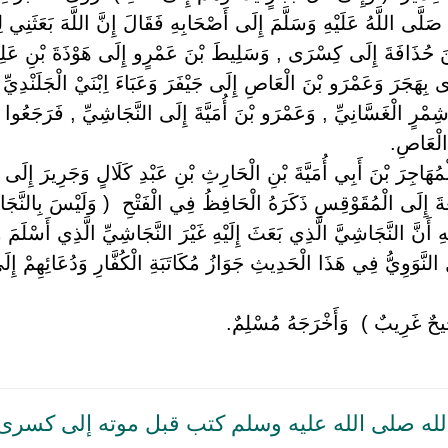
َى اللَّهُ عَلَيْهِ وَسَلَّمَ إِلَى أَصْحَابِهِ فَقَالَ إِنَّ اللَّهَ بَعَثَنِي لِل
بْنَ حُذَافَةَ إِلَى كِسْرَى , وَسَلِيطَ بْنَ عَمْرٍو إِلَى هَوْذَةَ بْنِ عَلِيٍّ 
بِهَجَرَ وَعَمْرَو بْنَ الْعَاصِ إِلَى جَيْفَرَ وَعَبَاءَ اِبْنَيْ الْجَلَنْدِيِّ ب
ْرٍ الْغَسَّانِيِّ , وَعَمْرَو بْنَ أُمَيَّةَ إِلَى النَّجَاشِيِّ , فَرَجَعُوا جَ
 الْعَاصِ.
ْمُهَاجِرَ بْنَ أَبِي أُمَيَّةَ بْنِ الْحَارِثِ بْنِ عَبْدِ كَلَالٍ وَجَرِيرَ إِلَ
ةَ إِلَى الْمُقَوْقِسِ ذَكَرَهُ الْحَافِظُ فِي الْفَتْحِ ‏ ‏( وَلَيْسَ بِالنَّجَاش
ِيهِ أَنَّ النَّجَاشِيَّ الَّذِي بَعَثَ إِلَيْهِ غَيْرَ النَّجَاشِيِّ الَّذِي أَسْلَ
 النَّوَوِيُّ فِي هَذَا الْحَدِيثِ جَوَازُ مُكَاتَبَةِ الْكُفَّارِ وَدُعَائِهِمْ إِلَ
حٌ غَرِيبٌ ) ‏ ‏وَأَخْرَجَهُ مُسْلِمٌ.
له صلى الله عليه وسلم كتب قبل موته إلى كسرى 