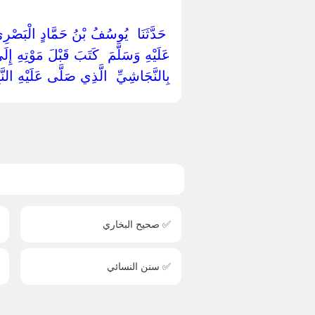
‏ ‏حَدَّثَنَا ‏ ‏يُوسُفُ بْنُ حَمَّادٍ الْبَصْرِيُّ
عَلَيْهِ وَسَلَّمَ ‏ ‏كَتَبَ قَبْلَ مَوْتِهِ إِل
‏بِالنَّجَاشِيِّ ‏ ‏الَّذِي صَلَّى عَلَيْهِ ال
✅ صحيح البخاري
✅ سنن النسائي