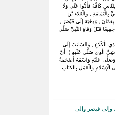
نَّاسِ كَافَّةً فَأَدُّوا عَنِّي وَلَا
بِالْيَمَامَةِ , وَالْعَلَاءَ بْنَ
ِعَمَّانَ , وَدِحْيَةَ إِلَى قَيْصَرَ ,
مِيعًا قَبْلَ وَفَاةِ النَّبِيِّ صَلَّى
ى ذِي الْكُلَاعِ , وَالسَّائِبَ إِلَى
ِيِّ الَّذِي صَلَّى عَلَيْهِ ) ‏ ‏أَيْ
مَ وَصَلَّى عَلَيْهِ وَاسْمُهُ أَصْحَمَةُ
ى الْإِسْلَامِ وَالْعَمَلِ بِالْكِتَابِ
وإلى قيصر وإلى