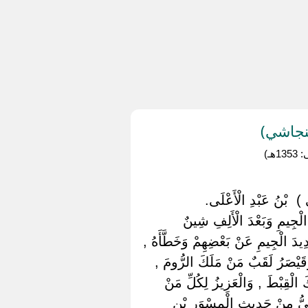
نجاشي)
ـ)
 ) ‏ ‏بْنُ عَبْدِ الْأَعْلَى.
الْجِيمِ وَبَعْدَ الْأَلِفِ شِينٌ
دِيدَ الْجِيمِ عَنْ بَعْضِهِمْ وَخَطَّأَهُ ,
َقَيْصَرُ لَقَبٌ مَنْ مَلَكَ الرُّومَ ,
الْقِبْطَ , وَالْعَزِيزُ لِكُلِّ مَنْ
انِيُّ مِنْ حَدِيثِ الْمِسْوَرِ بْنِ