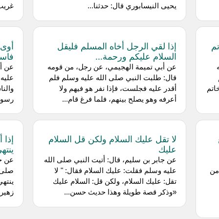
يحيى النيسابوري قال: حدثنا...
غريب
تم
إذا لقي الرجل أخاه المسلم فليقل
أوى إ
السلام عليكم ورحمة...
فاست
عن أبي تميمة الهجيمي، عن رجل، من قومه
عن أب
قال: طلبت النبي صلى الله عليه وسلم فلم
عليه
خاتم
أقدر عليه فجلست، فإذا نفر هو فيهم ولا
والنا
أعرفه وهو يصلح بينهم، فلما فرغ قام...
رسول 
لا تقل عليك السلام ولكن قل السلام
إذا 
عليك
ينته
عن جابر بن سليم، قال: أتيت النبي صلى الله
عن جا
من
عليه وسلم فقلت: عليك السلام فقال: " لا
صلى 
تقل: عليك السلام، ولكن قل: السلام عليك
ينته
«وذكر قصة طويلة وهذا حديث حسن...
زهير 