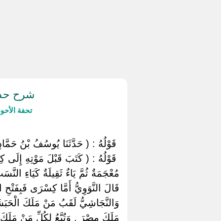
شرح حدي
تحفة الأحو
‏ ‏قَوْلُهُ : ( حَدَّثَنَا يُوسُفُ بْنُ حَمَّادٍ 
‏ ‏قَوْلُهُ : ( كَتَبَ قَبْلَ مَوْتِهِ إِلَى 
مُعْجَمَةٌ ثُمَّ يَاءٌ ثَقِيلَةٌ كَيَاءِ النّ
قَالَ النَّوَوِيُّ أَمَّا كِسْرَى فَبِفَتْح
وَالنَّجَاشِيُّ لَقَبُ مَنْ مَلَكَ الْحَبَشَ
مَلَكَ مِصْرَ , وَتُبَّعُ لِكُلِّ مَنْ مَلَكَ 