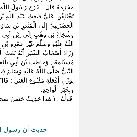
مَخْرَمَةَ قَالَ : خَرَجَ رَسُولُ اللَّهِ صَلّ
تَخْتَلِفُوا عَلَيَّ فَبَعَثَ عَبْدَ اللَّهِ 
الْحَضْرَمِيِّ إِلَى الْمُنْذِرِ بْنِ سَاوَى 
وَشُجَاعَ بْنَ وَهْبٍ إِلَى اِبْنِ أَبِي شِم
اللَّهُ عَلَيْهِ وَسَلَّمَ غَيْرَ عَمْرِو بْنِ
وَزَادَ أَصْحَابُ السِّيَرِ أَنَّهُ بَعَثَ ال
مُسَيْلِمَةَ , وَحَاطِبَ بْنَ أَبِي بَلْتَعَ
النَّبِيُّ صَلَّى اللَّهُ عَلَيْهِ وَسَلَّمَ ف
بِوَزْنِ أَفْعَلَةٍ مَفْتُوحَ الْعَيْنِ : قَالَ
وَبِخَبَرِ الْوَاحِدِ.
‏ ‏قَوْلُهُ : ( هَذَا حَدِيثٌ حَسَنٌ صَحِي
حديث أن رسول ال