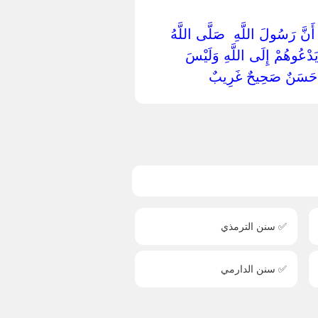
 ‏ ‏أَنَّ رَسُولَ اللَّهِ ‏ ‏صَلَّى اللَّهُ
ٍ يَدْعُوهُمْ إِلَى اللَّهِ وَلَيْسَ ‏
دِيثٌ حَسَنٌ صَحِيحٌ غَرِيبٌ ‏
✅ سنن الترمذي
✅ سنن الدارمي