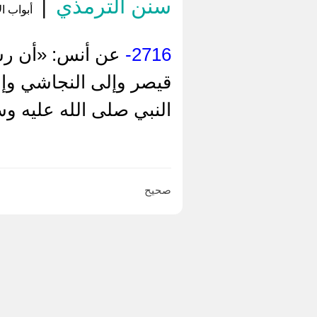
سنن الترمذي
|
أبواب ال
2716-
عن أنس: «أن رسو
قيصر وإلى النجاشي وإل
النبي صلى الله عليه 
صحيح