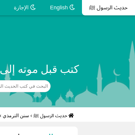
حديث الرسول ﷺ
English
الإجازة
كتب قبل موته إلى
حديث الرسول ﷺ
›
سنن الترمذي
›