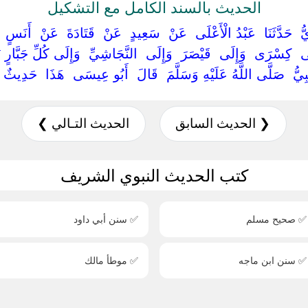
الحديث بالسند الكامل مع التشكيل
 ‏ ‏حَدَّثَنَا ‏ ‏عَبْدُ الْأَعْلَى ‏ ‏عَنْ ‏ ‏سَعِيدٍ ‏ ‏عَنْ ‏ ‏قَتَادَةَ ‏ ‏عَنْ ‏ ‏أَنَسٍ
َى ‏ ‏كِسْرَى ‏ ‏وَإِلَى ‏ ‏قَيْصَرَ ‏ ‏وَإِلَى ‏ ‏النَّجَاشِيِّ ‏ ‏وَإِلَى كُلِّ جَبَّار
نَّبِيُّ ‏ ‏صَلَّى اللَّهُ عَلَيْهِ وَسَلَّمَ ‏ ‏قَالَ ‏ ‏أَبُو عِيسَى ‏ ‏هَذَا ‏ ‏حَ
❮ الحديث السابق
الحديث التـالي ❯
كتب الحديث النبوي الشريف
✅ صحيح مسلم
✅ سنن أبي داود
✅ سنن ابن ماجه
✅ موطأ مالك