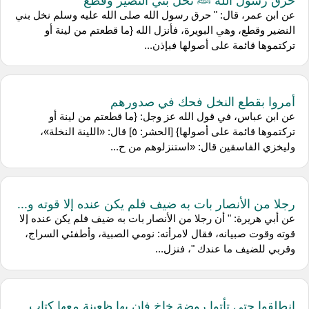
عن ابن عمر، قال: " حرق رسول الله صلى الله عليه وسلم نخل بني
النضير وقطع، وهي البويرة، فأنزل الله {ما قطعتم من لينة أو
تركتموها قائمة على أصولها فبإذن...
أمروا بقطع النخل فحك في صدورهم
عن ابن عباس، في قول الله عز وجل: {ما قطعتم من لينة أو
تركتموها قائمة على أصولها} [الحشر: ٥] قال: «اللينة النخلة»،
وليخزي الفاسقين قال: «استنزلوهم من ح...
رجلا من الأنصار بات به ضيف فلم يكن عنده إلا قوته و...
عن أبي هريرة: " أن رجلا من الأنصار بات به ضيف فلم يكن عنده إلا
قوته وقوت صبيانه، فقال لامرأته: نومي الصبية، وأطفئي السراج،
وقربي للضيف ما عندك "، فنزل...
انطلقوا حتى تأتوا روضة خاخ فإن بها ظعينة معها كتاب