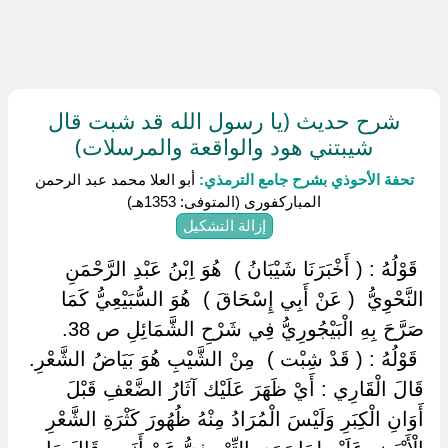
شرح حديث (يا رسول الله قد شبت قال
شيبتني هود والواقعة والمرسلات)
تحفة الأحوذي بشرح جامع الترمذي:
أبو العلا محمد عبد الرحمن
المباركفورى (المتوفى: 1353هـ)
إزالة التشكيل
‏ ‏قَوْلُهُ : ( أَخْبَرَنَا شَيْبَانُ ) ‏ ‏هُوَ اِبْنُ عَبْدِ الرَّحْمَنِ
النَّحْوِيُّ ‏ ‏( عَنْ أَبِي إِسْحَاقَ ) ‏ ‏هُوَ السُّبَيْعِيُّ كَمَا
صَرَّحَ بِهِ الْبَيْجُورِيُّ فِي شَرْحِ الشَّمَائِلِ ص 38.
‏ ‏قَوْلُهُ : ( قَدْ شِبْت ) ‏ ‏مِنْ الشَّيْبِ هُوَ بَيَاضُ الشَّعْرِ.
قَالَ الْقَارِي : أَيْ ظَهَرَ عَلَيْك آثَارُ الضَّعْفِ قَبْلَ
أَوَانِ الْكِبَرِ وَلَيْسَ الْمُرَادُ مِنْهُ ظُهُورَ كَثْرَةِ الشَّعْرِ