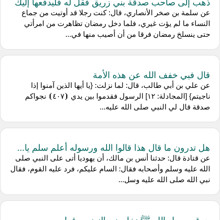
ذهب إلى صاحب صدقة بني زريق فقل له فليدفعها إليك
عن سلمة بن صخر الأنصاري، قال: كنت رجلا قد أوتيت من جماع
النساء ما لم يؤت غيري، فلما دخل رمضان تظاهرت من امرأتي
حتى ينسلخ رمضان فرقا من أن أصيب منها في...
قال فبي خفف الله عن هذه الأمة
عن علي بن أبي طالب، قال: لما نزلت: {يا أيها الذين آمنوا إذا
ناجيتم} [المجادلة: ١٢] الرسول فقدموا بين يدي ⦗٤٠٧⦘ نجواكم
صدقة قال لي النبي صلى الله عليه...
هل تدرون ما قال هذا قالوا الله ورسوله أعلم سلم يا...
عن قتادة قال: حدثنا أنس بن مالك، أن يهوديا أتى على النبي صلى
الله عليه وسلم وأصحابه فقال: السام عليكم، فرد عليه القوم، فقال
نبي الله صلى الله عليه وسل...
حرق رسول الله ﷺ نخل بني النضير وقطع