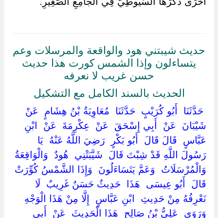
أُخْرَى ذَكَرَهَا السُّيُوطِيُّ فِي الْجَامِعِ الصَّغِيرِ.
حديث شيبتني هود والواقعة والمرسلات وعم
يتساءلون وإذا الشمس كورت هذا حديث
حسن غريب لا نعرفه
الحديث بالسند الكامل مع التشكيل
‏ ‏حَدَّثَنَا ‏ ‏أَبُو كُرَيْبٍ ‏ ‏حَدَّثَنَا ‏ ‏مُعَاوِيَةُ بْنُ هِشَامٍ ‏ ‏عَنْ ‏
‏شَيْبَانَ ‏ ‏عَنْ ‏ ‏أَبِي إِسْحَقَ ‏ ‏عَنْ ‏ ‏عِكْرِمَةَ ‏ ‏عَنْ ‏ ‏ابْنِ
عَبَّاسٍ ‏ ‏قَالَ قَالَ ‏ ‏أَبُو بَكْرٍ ‏ ‏رَضِيَ اللَّهُ عَنْهُ ‏ ‏يَا
رَسُولَ اللَّهِ قَدْ شِبْتَ قَالَ ‏ ‏شَيَّبَتْنِي ‏ ‏هُودٌ ‏ ‏وَالْوَاقِعَةُ ‏
‏وَالْمُرْسَلَاتُ ‏ ‏وَعَمَّ يَتَسَاءَلُونَ ‏ ‏وَإِذَا الشَّمْسُ كُوِّرَتْ ‏
‏قَالَ ‏ ‏أَبُو عِيسَى ‏ ‏هَذَا ‏ ‏حَدِيثٌ حَسَنٌ غَرِيبٌ ‏ ‏لَا
نَعْرِفُهُ مِنْ حَدِيثِ ‏ ‏ابْنِ عَبَّاسٍ ‏ ‏إِلَّا مِنْ هَذَا الْوَجْهِ ‏
‏وَرَوَى ‏ ‏عَلِيُّ بْنُ صَالِحٍ ‏ ‏هَذَا الْحَدِيثَ ‏ ‏عَنْ ‏ ‏أَبِي