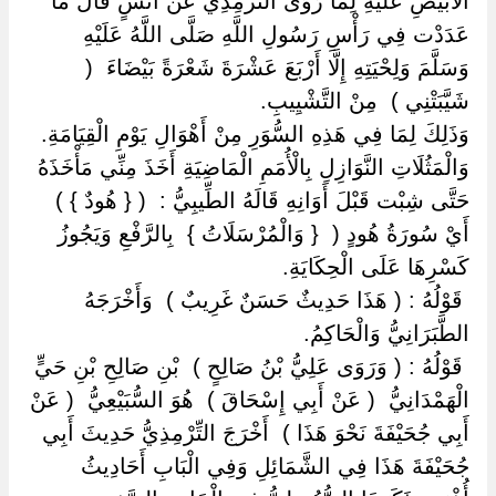
الْأَبْيَضِ عَلَيْهِ لِمَا رَوَى التِّرْمِذِيُّ عَنْ أَنَسٍ قَالَ مَا
عَدَدْت فِي رَأْسِ رَسُولِ اللَّهِ صَلَّى اللَّهُ عَلَيْهِ
وَسَلَّمَ وَلِحْيَتِهِ إِلَّا أَرْبَعَ عَشْرَةَ شَعْرَةً بَيْضَاءَ ‏ ‏(
شَيَّبَتْنِي ) ‏ ‏مِنْ التَّشْيِيبِ.
وَذَلِكَ لِمَا فِي هَذِهِ السُّوَرِ مِنْ أَهْوَالِ يَوْمِ الْقِيَامَةِ.
وَالْمَثُلَاتِ النَّوَازِلِ بِالْأُمَمِ الْمَاضِيَةِ أَخَذَ مِنِّي مَأْخَذَهُ
حَتَّى شِبْت قَبْلَ أَوَانِهِ قَالَهُ الطِّيبِيُّ : ‏ ‏( { هُودٌ } ) ‏
‏أَيْ سُورَةُ هُودٍ ( ‏ ‏{ وَالْمُرْسَلَاتُ } ‏ ‏بِالرَّفْعِ وَيَجُوزُ
كَسْرِهَا عَلَى الْحِكَايَةِ.
‏ ‏قَوْلُهُ : ( هَذَا حَدِيثٌ حَسَنٌ غَرِيبٌ ) ‏ ‏وَأَخْرَجَهُ
الطَّبَرَانِيُّ وَالْحَاكِمُ.
‏ ‏قَوْلُهُ : ( وَرَوَى عَلِيُّ بْنُ صَالِحٍ ) ‏ ‏بْنِ صَالِحِ بْنِ حَيٍّ
الْهَمْدَانِيُّ ‏ ‏( عَنْ أَبِي إِسْحَاقَ ) ‏ ‏هُوَ السُّبَيْعِيُّ ‏ ‏( عَنْ
أَبِي جُحَيْفَةَ نَحْوَ هَذَا ) ‏ ‏أَخْرَجَ التِّرْمِذِيُّ حَدِيثَ أَبِي
جُحَيْفَةَ هَذَا فِي الشَّمَائِلِ وَفِي الْبَابِ أَحَادِيثُ