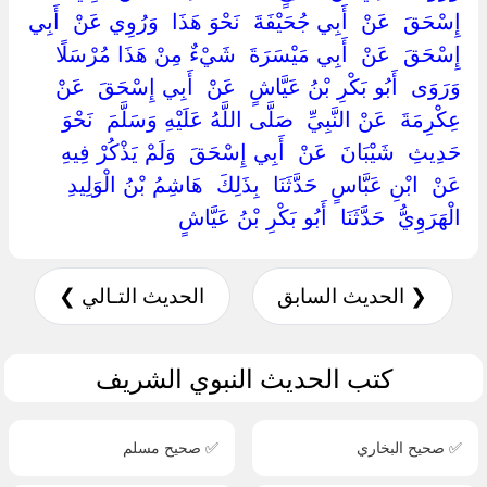
إِسْحَقَ ‏ ‏عَنْ ‏ ‏أَبِي جُحَيْفَةَ ‏ ‏نَحْوَ هَذَا ‏ ‏وَرُوِي عَنْ ‏ ‏أَبِي
إِسْحَقَ ‏ ‏عَنْ ‏ ‏أَبِي مَيْسَرَةَ ‏ ‏شَيْءٌ مِنْ هَذَا مُرْسَلًا ‏
‏وَرَوَى ‏ ‏أَبُو بَكْرِ بْنُ عَيَّاشٍ ‏ ‏عَنْ ‏ ‏أَبِي إِسْحَقَ ‏ ‏عَنْ ‏
‏عِكْرِمَةَ ‏ ‏عَنْ النَّبِيِّ ‏ ‏صَلَّى اللَّهُ عَلَيْهِ وَسَلَّمَ ‏ ‏نَحْوَ
حَدِيثِ ‏ ‏شَيْبَانَ ‏ ‏عَنْ ‏ ‏أَبِي إِسْحَقَ ‏ ‏وَلَمْ يَذْكُرْ فِيهِ
عَنْ ‏ ‏ابْنِ عَبَّاسٍ ‏ ‏حَدَّثَنَا ‏ ‏بِذَلِكَ ‏ ‏هَاشِمُ بْنُ الْوَلِيدِ
الْهَرَوِيُّ ‏ ‏حَدَّثَنَا ‏ ‏أَبُو بَكْرِ بْنُ عَيَّاشٍ ‏
❮ الحديث السابق
الحديث التـالي ❯
كتب الحديث النبوي الشريف
✅ صحيح البخاري
✅ صحيح مسلم