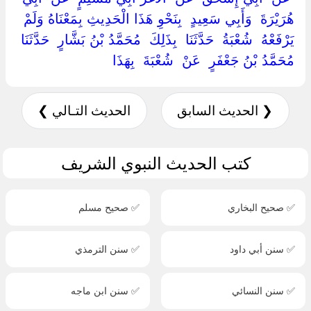
هُرَيْرَةَ ‏ ‏وَأَبِي سَعِيدٍ ‏ ‏بِنَحْوِ هَذَا الْحَدِيثِ بِمَعْنَاهُ وَلَمْ
يَرْفَعْهُ ‏ ‏شُعْبَةُ ‏ ‏حَدَّثَنَا ‏ ‏بِذَلِكَ ‏ ‏مُحَمَّدُ بْنُ بَشَّارٍ ‏ ‏حَدَّثَنَا ‏
‏مُحَمَّدُ بْنُ جَعْفَرٍ ‏ ‏عَنْ ‏ ‏شُعْبَةَ ‏ ‏بِهَذَا ‏
❮ الحديث السابق
الحديث التـالي ❯
كتب الحديث النبوي الشريف
✅ صحيح البخاري
✅ صحيح مسلم
✅ سنن أبي داود
✅ سنن الترمذي
✅ سنن النسائي
✅ سنن ابن ماجه