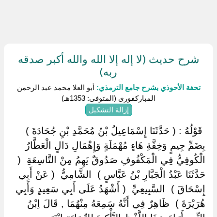
شرح حديث (لا إله إلا الله والله أكبر صدقه
ربه)
تحفة الأحوذي بشرح جامع الترمذي:
أبو العلا محمد عبد الرحمن
المباركفورى (المتوفى: 1353هـ)
إزالة التشكيل
‏ ‏قَوْلُهُ : ( حَدَّثَنَا إِسْمَاعِيلُ بْنُ مُحَمَّدِ بْنِ جُحَادَةَ ) ‏
‏بِضَمِّ جِيمٍ وَخِفَّةِ هَاءٍ مُهْمَلَةٍ وَإِهْمَالِ دَالٍ الْعَطَّارُ
الْكُوفِيُّ فِي الْمَكْفُوفِ صَدُوقٌ يَهِمُ مِنْ التَّاسِعَةِ ‏ ‏(
حَدَّثَنَا عَبْدُ الْجَبَّارِ بْنُ عَبَّاسٍ ) ‏ ‏الشَّامِيُّ ‏ ‏( عَنْ أَبِي
إِسْحَاقَ ) ‏ ‏السَّبِيعِيِّ ‏ ‏( أَشْهَدُ عَلَى أَبِي سَعِيدٍ وَأَبِي
هُرَيْرَةَ ) ‏ ‏ظَاهِرٌ فِي أَنَّهُ سَمِعَهُ مِنْهُمَا , قَالَ اِبْنُ