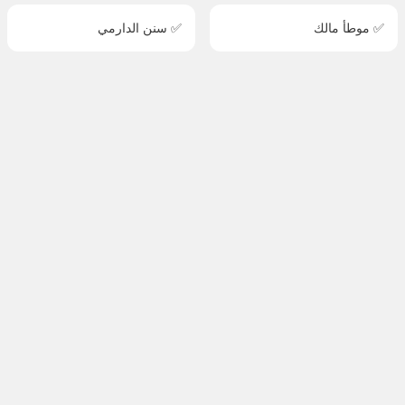
✅ موطأ مالك
✅ سنن الدارمي