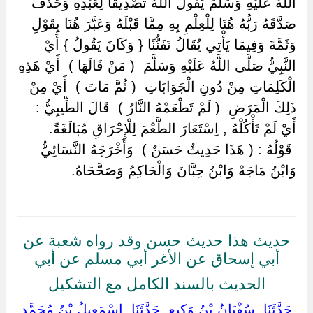
اللَّهُ عَلَيْهِ وَسَلَّمَ يَقُولُ اللَّهُ تَصْدِيقًا لِعَبْدِهِ وَحَذَفَ
صَدَّقَهُ رَبُّهُ هُنَا لِلْعِلْمِ بِهِ مِمَّا قَبْلَهُ وَعَبَّرَ هُنَا بِقَوْلِ
وَثَمَّةَ وَفِيمَا يَأْتِي يُقَالُ تَفَنُّنًا { وَكَانَ يَقُولُ } أَيْ
النَّبِيُّ صَلَّى اللَّهُ عَلَيْهِ وَسَلَّمَ ‏ ‏( مَنْ قَالَهَا ) ‏ ‏أَيْ هَذِهِ
الْكَلِمَاتِ مِنْ دُونِ الْجَوَابَاتِ ‏ ‏( ثُمَّ مَاتَ ) ‏ ‏أَيْ مِنْ
ذَلِكَ الْمَرَضِ ‏ ‏( لَمْ تَطْعَمْهُ النَّارُ ) ‏ ‏قَالَ الطِّيبِيُّ :
أَيْ لَمْ تَأْكُلْهُ , اِسْتَعَارَ الطَّعْمَ لِلْإِحْرَاقِ مُبَالَغَةً.
‏ ‏قَوْلُهُ : ( هَذَا حَدِيثٌ حَسَنٌ ) ‏ ‏وَأَخْرَجَهُ النَّسَائِيُّ
وَابْنُ مَاجَهْ وَابْنُ حِبَّانَ وَالْحَاكِمُ وَصَحَّحَاهُ.
حديث هذا حديث حسن وقد رواه شعبة عن
أبي إسحاق عن الأغر أبي مسلم عن أبي
الحديث بالسند الكامل مع التشكيل
‏ ‏حَدَّثَنَا ‏ ‏سُفْيَانُ بْنُ وَكِيعٍ ‏ ‏حَدَّثَنَا ‏ ‏إِسْمَعِيلُ بْنُ مُحَمَّدِ