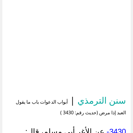
سنن الترمذي
|
أبواب الدعوات باب ما يقول
العبد إذا مرض (حديث رقم: 3430 )
3430-
عن الأغر أبي مسلم، قال: