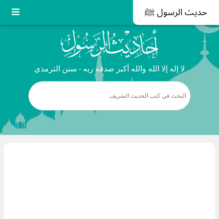
حديث الرسول ﷺ
لا إله إلا الله والله أكبر صدقه ربه - سنن الترمذي