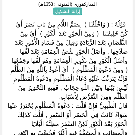
المباركفورى (المتوفى: 1353هـ)
إزالة التشكيل
‏ ‏قَوْلُهُ : ( وَاخْلُفْنَا ) ‏ ‏بِضَمِّ اللَّامِ مِنْ بَابِ نَصَرَ أَيْ
كُنْ خَلِيفَتَنَا ‏ ‏( وَمِنْ الْحَوْرِ بَعْدَ الْكَوْرِ ) ‏ ‏أَيْ مِنْ
النُّقْصَانِ بَعْدَ الزِّيَادَةِ وَقِيلَ مِنْ فَسَادِ الْأُمُورِ بَعْدَ
صَلَاحِهَا , وَأَصْلُ الْحَوْرِ نَقْضُ الْعِمَامَةِ بَعْدَ لَفِّهَا
وَأَصْلُ الْكَوْرِ مِنْ تَكْوِيرِ الْعِمَامَةِ وَهُوَ لَفُّهَا وَجَمْعُهَا ‏
‏( وَمِنْ دَعْوَةِ الْمَظْلُومِ ) ‏ ‏أَيْ أَعُوذُ بِاَللَّهِ مِنْ الظُّلْمِ
فَإِنَّهُ يَتَرَتَّبُ عَلَيْهِ دُعَاءُ الْمَظْلُومِ وَدَعْوَةُ الْمَظْلُومِ
لَيْسَ بَيْنَهَا وَبَيْنَ اللَّهِ حِجَابٌ , فَفِيهِ التَّحْذِيرُ مِنْ
الظُّلْمِ وَمِنْ التَّعَرُّضِ لِأَسْبَابِهِ.
قَالَ الطِّيبِيُّ فَإِنْ قُلْت : دَعْوَةُ الْمَظْلُومِ يُحْتَرَزُ عَنْهَا
سَوَاءٌ كَانَتْ فِي الْحَضَرِ أَوْ السَّفَرِ , قُلْت كَذَلِكَ
الْحَوْرُ بَعْدَ الْكَوْرِ لَكِنَّ السَّفَرَ مَظِنَّةُ الْبَلَايَا
وَالْمَصَائِبِ وَالْمَشَقَّةُ فِيهِ أَكْثَرُ فَخُصَّتْ بِهِ اِنْتَهَى.