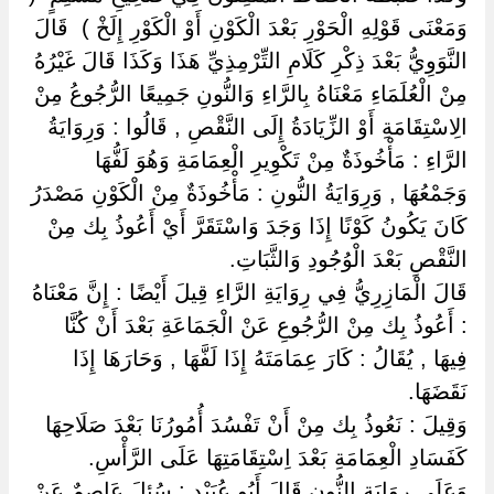
وَمَعْنَى قَوْلِهِ الْحَوْرِ بَعْدَ الْكَوْنِ أَوْ الْكَوْرِ إِلَخْ ) ‏ ‏قَالَ
النَّوَوِيُّ بَعْدَ ذِكْرِ كَلَامِ التِّرْمِذِيِّ هَذَا وَكَذَا قَالَ غَيْرُهُ
مِنْ الْعُلَمَاءِ مَعْنَاهُ بِالرَّاءِ وَالنُّونِ جَمِيعًا الرُّجُوعُ مِنْ
الِاسْتِقَامَةِ أَوْ الزِّيَادَةُ إِلَى النَّقْصِ , قَالُوا : وَرِوَايَةُ
الرَّاءِ : مَأْخُوذَةٌ مِنْ تَكْوِيرِ الْعِمَامَةِ وَهُوَ لَفُّهَا
وَجَمْعُهَا , وَرِوَايَةُ النُّونِ : مَأْخُوذَةٌ مِنْ الْكَوْنِ مَصْدَرُ
كَانَ يَكُونُ كَوْنًا إِذَا وَجَدَ وَاسْتَقَرَّ أَيْ أَعُوذُ بِك مِنْ
النَّقْصِ بَعْدَ الْوُجُودِ وَالثَّبَاتِ.
قَالَ الْمَازِرِيُّ فِي رِوَايَةِ الرَّاءِ قِيلَ أَيْضًا : إِنَّ مَعْنَاهُ
: أَعُوذُ بِك مِنْ الرُّجُوعِ عَنْ الْجَمَاعَةِ بَعْدَ أَنْ كُنَّا
فِيهَا , يُقَالُ : كَارَ عِمَامَتَهُ إِذَا لَفَّهَا , وَحَارَهَا إِذَا
نَقَضَهَا.
وَقِيلَ : نَعُوذُ بِك مِنْ أَنْ تَفْسُدَ أُمُورُنَا بَعْدَ صَلَاحِهَا
كَفَسَادِ الْعِمَامَةِ بَعْدَ اِسْتِقَامَتِهَا عَلَى الرَّأْسِ.
وَعَلَى رِوَايَةِ النُّونِ قَالَ أَبُو عُبَيْدٍ : سُئِلَ عَاصِمٌ عَنْ