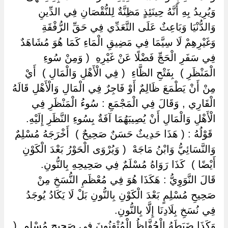
وَيُرِيدُ بِهِ أَنَّهُ حِينَئِذٍ مَظِنَّةٌ لِلنُّقْصَانِ فِي الدِّينِ
وَالدُّنْيَا وَبَاعِثٌ عَلَى التَّعَدِّي فِي حَقِّ الرُّفْقَةِ
وَغَيْرِهِمْ لَا سِيَّمَا فِي مَضِيقِ الْمَاءِ كَمَا هُوَ مُشَاهَدٌ
فِي سَفَرِ الْحَجِّ فَضْلًا عَنْ غَيْرِهِ ‏ ‏( وَمِنْ سُوءِ
الْمَنْظَرِ ) ‏ ‏بِفَتْحِ الظَّاءِ ‏ ‏( فِي الْأَهْلِ وَالْمَالِ ) ‏ ‏أَيْ
مِنْ أَنْ يَطْمَعَ ظَالِمٌ أَوْ فَاجِرٌ فِي الْمَالِ وَالْأَهْلِ قَالَهُ
الْقَارِي , وَقَالَ فِي الْمَجْمَعِ : سُوءُ الْمَنْظَرِ فِي
الْأَهْلِ وَالْمَالِ أَنْ يُصِيبَهُمَا آفَةٌ بِسُوءِ النَّظَرِ إِلَيْهِ.
‏ ‏قَوْلُهُ : ( هَذَا حَدِيثٌ حَسَنٌ صَحِيحٌ ) ‏ ‏أَخْرَجَهُ مُسْلِمٌ
وَالنَّسَائِيُّ وَابْنُ مَاجَهْ ‏ ‏( وَيُرْوَى الْحَوْرُ بَعْدَ الْكَوْنِ
أَيْضًا ) ‏ ‏كَذَا رَوَاهُ مُسْلَمٌ فِي صَحِيحِهِ بِالنُّونِ.
قَالَ النَّوَوِيُّ : هَكَذَا هُوَ فِي مُعْظَمِ النُّسَخِ مِنْ
صَحِيحِ مُسْلِمٍ بَعْدَ الْكَوْنِ بِالنُّونِ بَلْ لَا يَكَادُ يُوجَدُ
فِي نُسَخِ بِلَادِنَا إِلَّا بِالنُّونِ.
وَكَذَا ضَبَطَهُ الْحُفَّاظُ الْمُتْقِنُونَ فِي صَحِيحِ مُسْلِمٍ ‏ ‏(