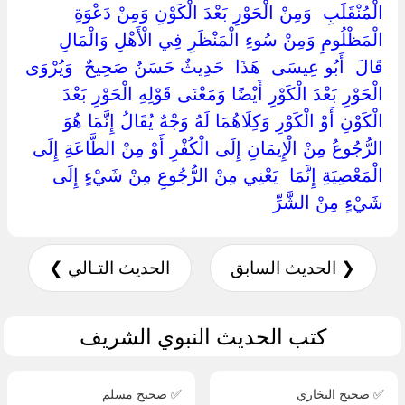
‏الْمُنْقَلَبِ ‏ ‏وَمِنْ الْحَوْرِ بَعْدَ الْكَوْنِ وَمِنْ دَعْوَةِ
الْمَظْلُومِ وَمِنْ سُوءِ الْمَنْظَرِ فِي الْأَهْلِ وَالْمَالِ ‏
‏قَالَ ‏ ‏أَبُو عِيسَى ‏ ‏هَذَا ‏ ‏حَدِيثٌ حَسَنٌ صَحِيحٌ ‏ ‏وَيُرْوَى
الْحَوْرِ بَعْدَ الْكَوْرِ أَيْضًا وَمَعْنَى قَوْلِهِ الْحَوْرِ بَعْدَ
الْكَوْنِ أَوْ الْكَوْرِ وَكِلَاهُمَا لَهُ وَجْهٌ يُقَالُ إِنَّمَا هُوَ
الرُّجُوعُ مِنْ الْإِيمَانِ إِلَى الْكُفْرِ أَوْ مِنْ الطَّاعَةِ إِلَى
الْمَعْصِيَةِ إِنَّمَا ‏ ‏يَعْنِي مِنْ الرُّجُوعِ مِنْ شَيْءٍ إِلَى
شَيْءٍ مِنْ الشَّرِّ ‏
❮ الحديث السابق
الحديث التـالي ❯
كتب الحديث النبوي الشريف
✅ صحيح البخاري
✅ صحيح مسلم