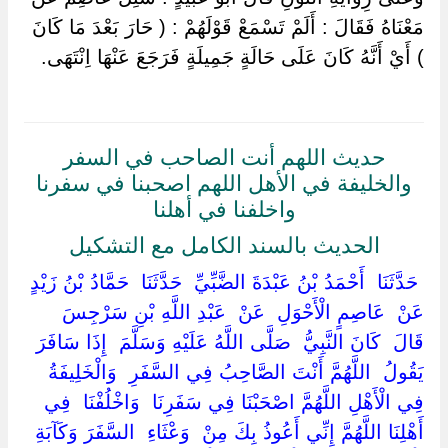
مَعْنَاهُ فَقَالَ : أَلَمْ تَسْمَعْ قَوْلَهُمْ : ( حَارَ بَعْدَ مَا كَانَ
) أَيْ أَنَّهُ كَانَ عَلَى حَالَةٍ جَمِيلَةٍ فَرَجَعَ عَنْهَا اِنْتَهَى.
حديث اللهم أنت الصاحب في السفر
والخليفة في الأهل اللهم اصحبنا في سفرنا
واخلفنا في أهلنا
الحديث بالسند الكامل مع التشكيل
‏ ‏حَدَّثَنَا ‏ ‏أَحْمَدُ بْنُ عَبْدَةَ الضَّبِّيِّ ‏ ‏حَدَّثَنَا ‏ ‏حَمَّادُ بْنُ زَيْدٍ ‏
‏عَنْ ‏ ‏عَاصِمٍ الْأَحْوَلِ ‏ ‏عَنْ ‏ ‏عَبْدِ اللَّهِ بْنِ سَرْجِسَ ‏
‏قَالَ ‏ ‏كَانَ النَّبِيُّ ‏ ‏صَلَّى اللَّهُ عَلَيْهِ وَسَلَّمَ ‏ ‏إِذَا سَافَرَ
يَقُولُ ‏ ‏اللَّهُمَّ أَنْتَ الصَّاحِبُ فِي السَّفَرِ ‏ ‏وَالْخَلِيفَةُ ‏
‏فِي الْأَهْلِ اللَّهُمَّ اصْحَبْنَا فِي سَفَرِنَا ‏ ‏وَاخْلُفْنَا ‏ ‏فِي
أَهْلِنَا اللَّهُمَّ إِنِّي أَعُوذُ بِكَ مِنْ ‏ ‏وَعْثَاءِ ‏ ‏السَّفَرَ وَكَآبَةِ ‏