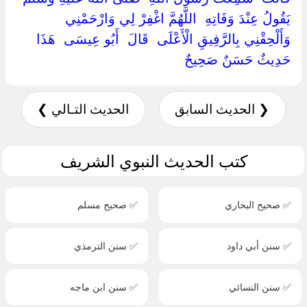
‏يَقُولُ عِنْدَ وَفَاتِهِ ‏ ‏اللَّهُمَّ اغْفِرْ لِي وَارْحَمْنِي
وَأَلْحِقْنِي بِالرَّفِيقِ الْأَعْلَى ‏ ‏قَالَ ‏ ‏أَبُو عِيسَى ‏ ‏هَذَا ‏
‏حَدِيثٌ حَسَنٌ صَحِيحٌ ‏
❮ الحديث السابق
الحديث التـالي ❯
كتب الحديث النبوي الشريف
✅ صحيح البخاري
✅ صحيح مسلم
✅ سنن أبي داود
✅ سنن الترمذي
✅ سنن النسائي
✅ سنن ابن ماجه