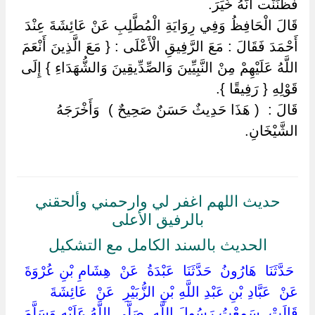
فَظَنَنْت أَنَّهُ خُيِّرَ.
قَالَ الْحَافِظُ وَفِي رِوَايَةِ الْمُطَّلِبِ عَنْ عَائِشَةَ عِنْدَ
أَحْمَدَ فَقَالَ : مَعَ الرَّفِيقِ الْأَعْلَى : { مَعَ الَّذِينَ أَنْعَمَ
اللَّهُ عَلَيْهِمْ مِنْ النَّبِيِّينَ وَالصِّدِّيقِينَ وَالشُّهَدَاءِ } إِلَى
قَوْلِهِ { رَفِيقًا }.
قَالَ : ‏ ‏( هَذَا حَدِيثٌ حَسَنٌ صَحِيحٌ ) ‏ ‏وَأَخْرَجَهُ
الشَّيْخَانِ.
حديث اللهم اغفر لي وارحمني وألحقني
بالرفيق الأعلى
الحديث بالسند الكامل مع التشكيل
‏ ‏حَدَّثَنَا ‏ ‏هَارُونُ ‏ ‏حَدَّثَنَا ‏ ‏عَبْدَةُ ‏ ‏عَنْ ‏ ‏هِشَامِ بْنِ عُرْوَةَ ‏
‏عَنْ ‏ ‏عَبَّادِ بْنِ عَبْدِ اللَّهِ بْنِ الزُّبَيْرِ ‏ ‏عَنْ ‏ ‏عَائِشَةَ ‏
‏قَالَتْ ‏ ‏سَمِعْتُ رَسُولَ اللَّهِ ‏ ‏صَلَّى اللَّهُ عَلَيْهِ وَسَلَّمَ ‏