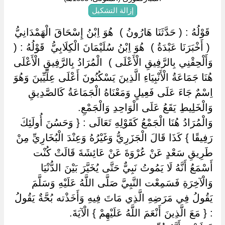
إزالة التشكيل
‏ ‏قَوْلُهُ : ( حَدَّثَنَا هَارُونُ ) ‏ ‏هُوَ اِبْنُ إِسْحَاقَ الْهَمْدَانِيُّ
‏ ‏( أَخْبَرَنَا عَبْدَةُ ) ‏ ‏هُوَ اِبْنُ سُلَيْمَانَ الْكِلَابِيُّ ‏ ‏قَوْلُهُ : (
وَأَلْحِقْنِي بِالرَّفِيقِ الْأَعْلَى ) ‏ ‏الْمُرَادُ بِالرَّفِيقِ الْأَعْلَى
هُنَا جَمَاعَةُ الْأَنْبِيَاءِ الَّذِينَ يَسْكُنُونَ أَعْلَى عِلِّيِّينَ وَهُوَ
اِسْمٌ جَاءَ عَلَى فَعِيلٍ وَمَعْنَاهُ الْجَمَاعَةُ كَالصَّدِيقِ
وَالْخَلِيطِ يَقَعُ عَلَى الْوَاحِدِ وَالْجَمْعِ.
وَالْمُرَادُ هُنَا الْجَمْعُ كَقَوْلِهِ تَعَالَى : { وَحَسُنَ أُولَئِكَ
رَفِيقًا } كَذَا قَالَ الْجَزَرِيُّ وَغَيْرُهُ وَعِنْدَ الْبُخَارِيِّ مِنْ
طَرِيقِ سَعْدٍ عَنْ عُرْوَةَ عَنْ عَائِشَةَ قَالَتْ كُنْت
أَسْمَعُ أَنَّهُ لَا يَمُوتُ نَبِيٌّ حَتَّى يُخَيَّرَ بَيْنَ الدُّنْيَا
وَالْآخِرَةِ فَسَمِعْت النَّبِيَّ صَلَّى اللَّهُ عَلَيْهِ وَسَلَّمَ
يَقُولُ فِي مَرَضِهِ الَّذِي مَاتَ فِيهِ وَأَخَذْته بُحَّةٌ يَقُولُ
: { مَعَ الَّذِينَ أَنْعَمَ اللَّهُ عَلَيْهِمْ } الْآيَةَ.