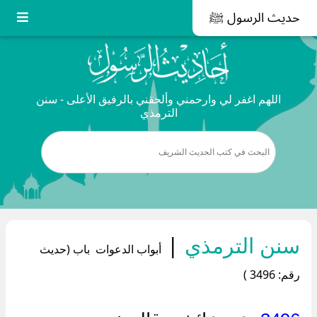
حديث الرسول ﷺ
اللهم اغفر لي وارحمني وألحقني بالرفيق الأعلى - سنن
الترمذي
سنن الترمذي
|
أبواب الدعوات باب (حديث
رقم: 3496 )