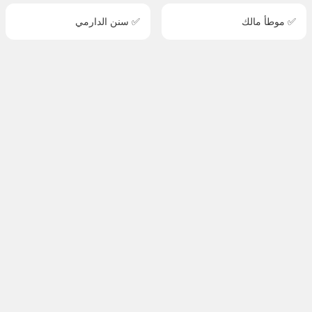
✅ موطأ مالك
✅ سنن الدارمي