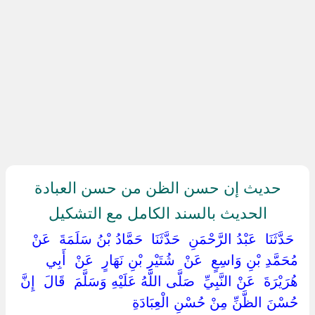
حديث إن حسن الظن من حسن العبادة
الحديث بالسند الكامل مع التشكيل
‏ ‏حَدَّثَنَا ‏ ‏عَبْدُ الرَّحْمَنِ ‏ ‏حَدَّثَنَا ‏ ‏حَمَّادُ بْنُ سَلَمَةَ ‏ ‏عَنْ ‏
‏مُحَمَّدِ بْنِ وَاسِعٍ ‏ ‏عَنْ ‏ ‏شُتَيْرِ بْنِ نَهَارٍ ‏ ‏عَنْ ‏ ‏أَبِي
هُرَيْرَةَ ‏ ‏عَنْ النَّبِيِّ ‏ ‏صَلَّى اللَّهُ عَلَيْهِ وَسَلَّمَ ‏ ‏قَالَ ‏ ‏إِنَّ
حُسْنَ الظَّنِّ مِنْ حُسْنِ الْعِبَادَةِ ‏