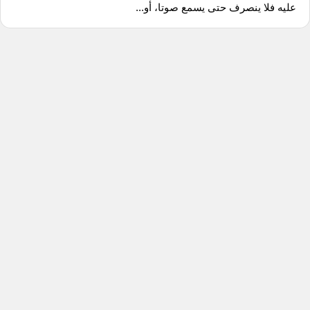
عليه فلا ينصرف حتى يسمع صوتا، أو...