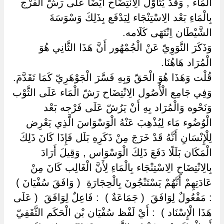
الْمَاء , وَقَدْ يُتَأَوَّل الِانْتِضَاح أَيْضًا عَلَى رَشّ الْفَرْج
بِالْمَاءِ بَعْد الِاسْتِنْجَاء لِيَدْفَع بِذَلِكَ وَسْوَسَةَ
الشَّيْطَان اِنْتَهَى كَلَامه.
وَذَكَرَ النَّوَوِيّ عَنْ الْجُمْهُور أَنَّ هَذَا الثَّانِي هُوَ
الْمُرَاد هَاهُنَا.
قُلْت وَهَذَا هُوَ الْحَقّ وَبِهِ فَسَّرَ الْجَوْهَرِيّ كَمَا تَقَدَّمَ.
وَفِي جَامِع الْأُصُول الِانْتِضَاح رَشّ الْمَاء عَلَى الثَّوْب
وَنَحْوه وَالْمُرَاد بِهِ أَنْ يَرُشّ عَلَى فَرْجه بَعْد
الْوُضُوء مَاء لِيُذْهِبَ عَنْهُ الْوَسْوَاسَ الَّذِي يَعْرِض
لِلْإِنْسَانِ أَنَّهُ قَدْ خَرَجَ مِنْ ذَكَرِهِ بَلَل فَإِذَا كَانَ ذَلِكَ
الْمَكَان بَلَلًا دَفَعَ ذَلِكَ الْوَسْوَاس , وَقِيلَ أَرَادَ
بِالِانْتِضَاحِ الِاسْتِنْجَاء بِالْمَاءِ لِأَنَّ الْغَالِب كَانَ مِنْ
عَادَتِهِمْ أَنَّهُمْ يَسْتَنْجُونَ بِالْحِجَارَةِ ‏ ‏( وَافَقَ سُفْيَانَ ) ‏
‏: مَفْعُولٌ لِوَافَقَ ‏ ‏( جَمَاعَةٌ ) ‏ ‏: فَاعِلٌ لِوَافَقَ ‏ ‏( عَلَى
هَذَا الْإِسْنَاد ) ‏ ‏: أَيْ لَفْظ سُفْيَان بْن الْحَكَم الثَّقَفِيّ