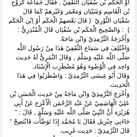
أَوْ الْحَكَم بْن سُفْيَان الثَّقَفِيّ , فَقَالَ جَمَاعَة كَرَوْحِ
بْن الْقَاسِم وَشَيْبَان وَمَعْمَر وَغَيْرهمْ كَمَا قَالَ
سُفْيَان الثَّوْرِيّ ‏ ‏( قَالَ بَعْضهمْ الْحَكَم أَوْ اِبْن الْحَكَم
) ‏ ‏: وَالصَّحِيح الْحَكَم بْن سُفْيَان قَالَ الْمُنْذِرِيُّ :
وَأَخْرَجَهُ التِّرْمِذِيّ وَابْن مَاجَهْ.
وَاخْتُلِفَ فِي سَمَاع الثَّقَفِيّ هَذَا مِنْ رَسُول اللَّه
صَلَّى اللَّه عَلَيْهِ وَسَلَّمَ , وَقَالَ النَّمَرِيُّ لَهُ حَدِيث
وَاحِد فِي الْوُضُوء وَهُوَ مُضْطَرِب الْإِسْنَاد.
وَقَالَ أَبُو عِيسَى التِّرْمِذِيّ : وَاضْطَرَبُوا فِي هَذَا
الْحَدِيث.
وَأَخْرَجَ التِّرْمِذِيّ وَابْن مَاجَهْ مِنْ حَدِيث الْحَسَن بْن
عَلِيّ الْهَاشِمِيّ عَنْ عَبْد الرَّحْمَن الْأَعْرَج عَنْ أَبِي
هُرَيْرَة أَنَّ النَّبِيّ صَلَّى اللَّه عَلَيْهِ وَسَلَّمَ , قَالَ : "
جَاءَنِي جِبْرِيل فَقَالَ يَا مُحَمَّد إِذَا تَوَضَّأْت فَانْتَضِحْ "
قَالَ التِّرْمِذِيّ : حَدِيث غَرِيب.