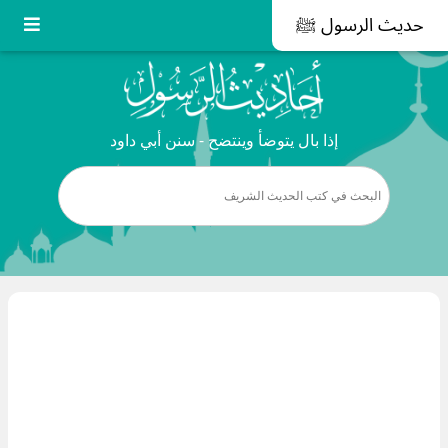
حديث الرسول ﷺ
إذا بال يتوضأ وينتضح - سنن أبي داود