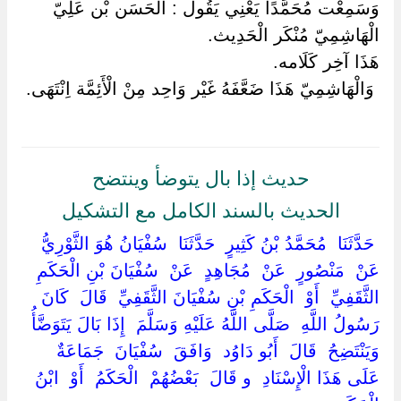
وَسَمِعْت مُحَمَّدًا يَعْنِي يَقُول : الْحَسَن بْن عَلِيّ
الْهَاشِمِيّ مُنْكَر الْحَدِيث.
هَذَا آخِر كَلَامه.
‏ ‏وَالْهَاشِمِيّ هَذَا ضَعَّفَهُ غَيْر وَاحِد مِنْ الْأَئِمَّة اِنْتَهَى.
حديث إذا بال يتوضأ وينتضح
الحديث بالسند الكامل مع التشكيل
‏ ‏حَدَّثَنَا ‏ ‏مُحَمَّدُ بْنُ كَثِيرٍ ‏ ‏حَدَّثَنَا ‏ ‏سُفْيَانُ هُوَ الثَّوْرِيُّ ‏
‏عَنْ ‏ ‏مَنْصُورٍ ‏ ‏عَنْ ‏ ‏مُجَاهِدٍ ‏ ‏عَنْ ‏ ‏سُفْيَانَ بْنِ الْحَكَمِ
الثَّقَفِيِّ ‏ ‏أَوْ ‏ ‏الْحَكَمِ بْنِ سُفْيَانَ الثَّقَفِيِّ ‏ ‏قَالَ ‏ ‏كَانَ
رَسُولُ اللَّهِ ‏ ‏صَلَّى اللَّهُ عَلَيْهِ وَسَلَّمَ ‏ ‏إِذَا بَالَ يَتَوَضَّأُ ‏
‏وَيَنْتَضِحُ ‏ ‏قَالَ ‏ ‏أَبُو دَاوُد ‏ ‏وَافَقَ ‏ ‏سُفْيَانَ ‏ ‏جَمَاعَةٌ
عَلَى هَذَا الْإِسْنَادِ ‏ ‏و قَالَ ‏ ‏بَعْضُهُمْ ‏ ‏الْحَكَمُ ‏ ‏أَوْ ‏ ‏ابْنُ