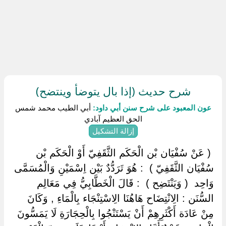
شرح حديث (إذا بال يتوضأ وينتضح)
عون المعبود على شرح سنن أبي داود:
أبي الطيب محمد شمس
الحق العظيم آبادي
إزالة التشكيل
‏ ‏( عَنْ سُفْيَان بْن الْحَكَم الثَّقَفِيّ أَوْ الْحَكَم بْن
سُفْيَان الثَّقَفِيّ ) ‏ ‏: هُوَ تَرَدُّدٌ بَيْن اِسْمَيْنِ وَالْمُسَمَّى
وَاحِد ‏ ‏( وَيَنْتَضِح ) ‏ ‏: قَالَ الْخَطَّابِيُّ فِي مَعَالِم
السُّنَن : الِانْتِضَاح هَاهُنَا الِاسْتِنْجَاء بِالْمَاءِ , وَكَانَ
مِنْ عَادَة أَكْثَرِهِمْ أَنْ يَسْتَنْجُوا بِالْحِجَارَةِ لَا يَمَسُّونَ