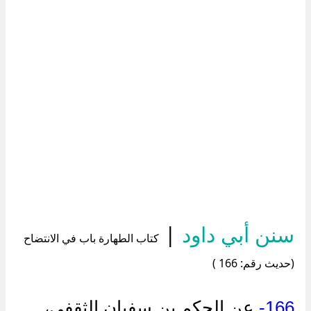
سنن أبي داود
|
كتاب الطهارة باب في الانتضاح
(حديث رقم: 166 )
166-
عن الحكم بن سفيان الثقفي،