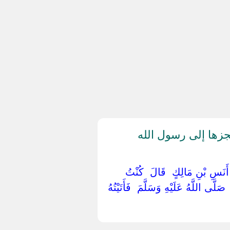
زها إلى رسول الله
ِهِ ‏ ‏أَنَسِ بْنِ مَالِكٍ ‏ ‏قَالَ ‏ ‏كُنْتُ
َلَّى اللَّهُ عَلَيْهِ وَسَلَّمَ ‏ ‏فَأَتَيْتُهُ