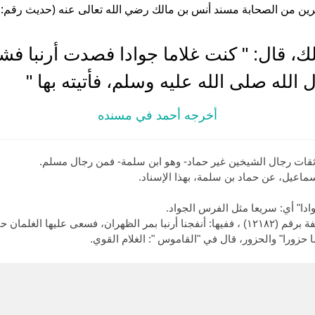
ن من الصحابة مسند أنس بن مالك رضي الله تعالى عنه (حديث رقم: 14106 )
، قال: " كنت غلاما جوادا فصدت أرنبا فشو
لله صلى الله عليه وسلم، فأتيته بها "
أخرجه أحمد في مسنده
ات رجال الشيخين غير حماد- وهو ابن سلمة- فمن رجال مسلم.
دا" أي: سريعا مثل الفرس الجواد.
ان حتى لغبوا، فأدركتها.
ا حزورا" والحزور، قال في "القاموس ": الغلام القوي.