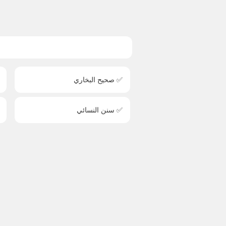
✅ صحيح البخاري
✅ سنن النسائي