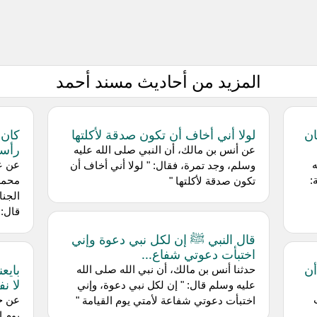
المزيد من أحاديث مسند أحمد
ان
لولا أني أخاف أن تكون صدقة لأكلتها
كان 
رأس
عن أنس بن مالك، أن النبي صلى الله عليه
ه
عن عب
وسلم، وجد تمرة، فقال: " لولا أني أخاف أن
:
محمد،
تكون صدقة لأكلتها "
الجنا
قال: 
قال النبي ﷺ إن لكل نبي دعوة وإني
اختبأت دعوتي شفاع...
أن
بايع
حدثنا أنس بن مالك، أن نبي الله صلى الله
لا نف
عليه وسلم قال: " إن لكل نبي دعوة، وإني
عن جا
اختبأت دعوتي شفاعة لأمتي يوم القيامة "
يوم ا