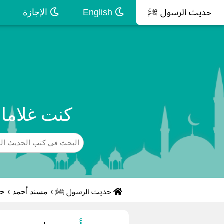
حديث الرسول ﷺ
English
الإجازة
كنت غلاما 
حديث الرسول ﷺ
›
مسند أحمد
›
حد