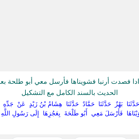
دا فصدت أرنبا فشويناها فأرسل معي أبو طلحة بعج
الحديث بالسند الكامل مع التشكيل
 ‏حَدَّثَنَا ‏ ‏بَهْزٌ ‏ ‏حَدَّثَنَا ‏ ‏حَمَّادٌ ‏ ‏حَدَّثَنَا ‏ ‏هِشَامُ بْنُ زَيْدٍ ‏ ‏عَنْ ‏ ‏جَدّ
ْنَاهَا ‏ ‏فَأَرْسَلَ مَعِي ‏ ‏أَبُو طَلْحَةَ ‏ ‏بِعَجُزِهَا ‏ ‏إِلَى رَسُولِ اللَّهِ ‏ ‏ص