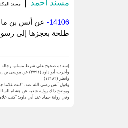
مسند أحمد
|
مسند المكثري
14106-
عن أنس بن مالك
طلحة بعجزها إلى رسول ا
إسناده صحيح على شرط مسلم، رجاله ثق
وأخرجه أبو داود (٣٧٩١) عن موسى بن إسماعيل، عن حماد بن سلمة، بهذا الإسناد.
وانظر (١٢١٨٢) .
وقول أنس رضي الله عنه: "كنت غلاما جوا
ويوضح ذلك رواية شعبة عن هشام السالفة برقم (١٢١٨٢) ، ففيها: أنفجنا أرنبا بمر الظهران، فسعى عليها الغلم
وفي رواية حماد عند أبي داود: "كنت غلام