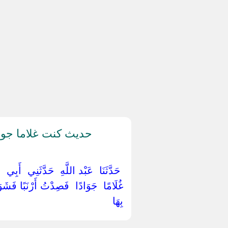
حديث كنت غلاما جوا
‏ ‏حَدَّثَنَا ‏ ‏عَبْد اللَّهِ ‏ ‏حَدَّثَنِي ‏ ‏أَبِي ‏
غُلَامًا ‏ ‏جَوَادًا ‏ ‏فَصِدْتُ أَرْنَبًا فَشَوَي
بِهَا ‏