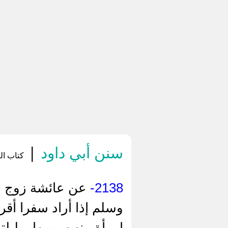
سنن أبي داود
|
كتاب الن
2138-
عن عائشة زوج ال
وسلم إذا أراد سفرا أقر
امرأة منهن يومها، وليل