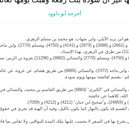
أخرجه أبو داوود
و ابن يزيد الأيلي، وابن شهاب: هو محمد بن مسلم الزهري.
وقرن البخاري (2661) و (2879) و (4141) و (4750)، 
وأخرجه البخاري (5212)، ومسلم (1463)، وابن ماجه (1972)، والنسائي (885
لم - يقسم لعائشة بيومها ويوم سودة.
لله، كلاهما عن عائشة.
ن القسم قد يكون بالنهار كما يكون بالليل، وفيه أن الهبة قد تجري في ح
ي يخرج بها في السفر لا يحسب عليها بتلك المدة للبواقي، ولا تقاس بما فاته