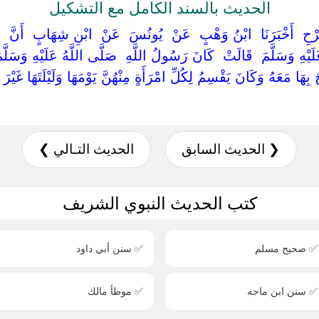
الحديث بالسند الكامل مع التشكيل
حِ ‏ ‏أَخْبَرَنَا ‏ ‏ابْنُ وَهْبٍ ‏ ‏عَنْ ‏ ‏يُونُسَ ‏ ‏عَنْ ‏ ‏ابْنِ شِهَابٍ ‏ ‏أَنَّ ‏ ‏عُرْ
لَيْهِ وَسَلَّمَ ‏ ‏قَالَتْ ‏ ‏كَانَ رَسُولُ اللَّهِ ‏ ‏صَلَّى اللَّهُ عَلَيْهِ وَسَلَّمَ
بِهَا مَعَهُ وَكَانَ يَقْسِمُ لِكُلِّ امْرَأَةٍ مِنْهُنَّ يَوْمَهَا وَلَيْلَتَهَا غَيْرَ 
❮ الحديث السابق
الحديث التـالي ❯
كتب الحديث النبوي الشريف
✅ صحيح مسلم
✅ سنن أبي داود
✅ سنن ابن ماجه
✅ موطأ مالك