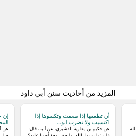
المزيد من أحاديث سنن أبي داود
أن تطعمها إذا طعمت وتكسوها إذا
إن خ
اكتسيت ولا تضرب الو...
المض
له
عن حكيم بن معاوية القشيري، عن أبيه، قال:
عن أب
قلت: يا رسول الله، ما حق زوجة أحدنا عليه؟،
صلى ا