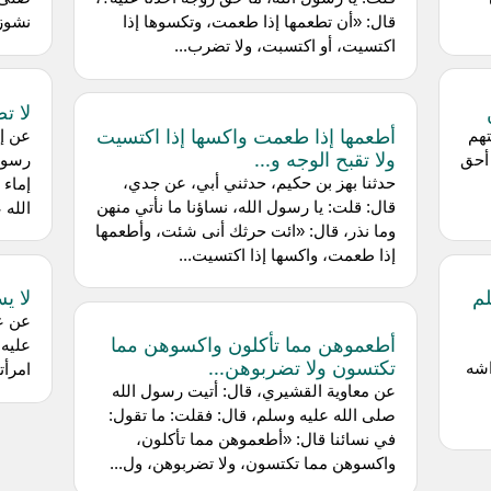
قال: «أن تطعمها إذا طعمت، وتكسوها إذا
نشوز
اكتسيت، أو اكتسبت، ولا تضرب...
لا تض
أطعمها إذا طعمت واكسها إذا اكتسيت
تهم
عن إي
ولا تقبح الوجه و...
أحق
رسول 
حدثنا بهز بن حكيم، حدثني أبي، عن جدي،
إماء 
قال: قلت: يا رسول الله، نساؤنا ما نأتي منهن
الله 
وما نذر، قال: «ائت حرثك أنى شئت، وأطعمها
إذا طعمت، واكسها إذا اكتسيت...
لم
لا ي
عن ع
أطعموهن مما تأكلون واكسوهن مما
عليه 
تكتسون ولا تضربوهن...
اشه
امرأت
عن معاوية القشيري، قال: أتيت رسول الله
صلى الله عليه وسلم، قال: فقلت: ما تقول:
في نسائنا قال: «أطعموهن مما تأكلون،
واكسوهن مما تكتسون، ولا تضربوهن، ول...