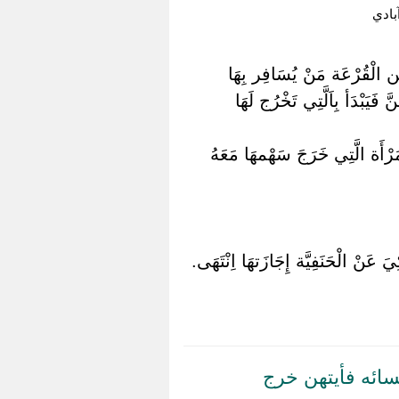
ادي
ِن الْقُرْعَة مَنْ يُسَافِر بِهَا
 فَيَبْدَأ بِاَلَّتِي تَخْرُج لَهَا
لْمَرْأَة الَّتِي خَرَجَ سَهْمهَا مَعَهُ
نْ الْحَنَفِيَّة إِجَازَتهَا اِنْتَهَى.
سائه فأيتهن خرج