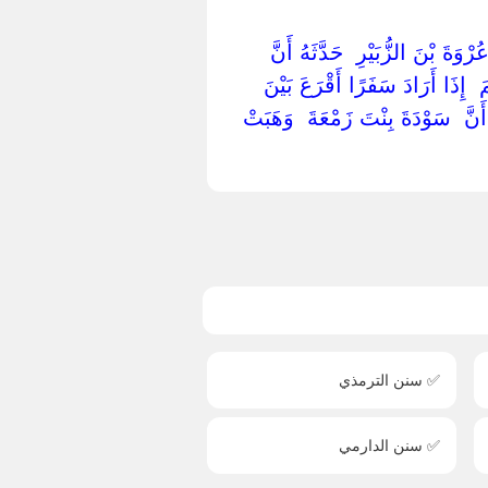
وَةَ بْنَ الزُّبَيْرِ ‏ ‏حَدَّثَهُ أَنَّ ‏
 ‏ ‏إِذَا أَرَادَ سَفَرًا أَقْرَعَ بَيْنَ
أَنَّ ‏ ‏سَوْدَةَ بِنْتَ زَمْعَةَ ‏ ‏وَهَبَتْ
✅ سنن الترمذي
✅ سنن الدارمي