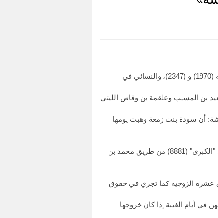
وأخرجه مطولا ومختصرا البخاري (2593) و (2661) و (2688) و (2879) و (4141) و (4750)، ومسلم (2770)، وابن ماجه (1970) و (2347)، والنسائي في
ومسلم (2770) والنسائي (8882) و (11296) بعروة بن الزبير: سعيد بن المسيب وعلقمة بن وقاص الليثي
8) من طريق هشام، عن عروة، عن عائشة: أن سودة بنت زمعة وهبت يومها
وأخرجه البخارى (5211)، ومسلم (2445)، والنسائي في "الكبرى" (8883) من طريق القاسم بن محمد، والنسائى في "الكبرى" (8881) من طريق محمد بن
قوق عشرة الزوجية كما تجري في حقوق
ن في أيام الغيبة إذا كان خروجها