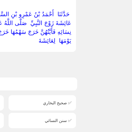
‏ ‏حَدَّثَنَا ‏ ‏أَحْمَدُ بْنُ عَمْرِو بْنِ السَّرْ
‏عَائِشَةَ زَوْجَ النَّبِيِّ ‏ ‏صَلَّى اللَّهُ عَ
نِسَائِهِ فَأَيَّتُهُنَّ خَرَجَ سَهْمُهَا خَرَجَ 
يَوْمَهَا ‏ ‏لِعَائِشَةَ ‏
✅ صحيح البخاري
✅ سنن النسائي