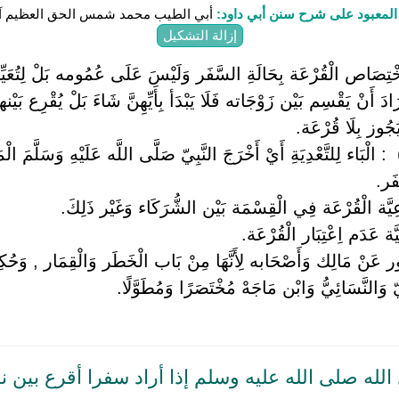
لمعبود على شرح سنن أبي داود:
أبي الطيب محمد شمس الحق العظيم آب
إزالة التشكيل
 اِخْتِصَاص الْقُرْعَة بِحَالَةِ السَّفَر وَلَيْسَ عَلَى عُمُومه بَلْ لِتُعَيّ
دَ أَنْ يَقْسِم بَيْن زَوْجَاته فَلَا يَبْدَأ بِأَيِّهِنَّ شَاءَ بَلْ يُقْرِع بَيْنهنَّ
يَجُوز بِلَا قُرْعَة.
 ‏ ‏: الْبَاء لِلتَّعْدِيَةِ أَيْ أَخْرَجَ النَّبِيّ صَلَّى اللَّه عَلَيْهِ وَسَلَّمَ ا
فَر.
يَّة الْقُرْعَة فِي الْقِسْمَة بَيْن الشُّرَكَاء وَغَيْر ذَلِكَ.
َّة عَدَم اِعْتِبَار الْقُرْعَة.
ْ مَالِك وَأَصْحَابه لِأَنَّهَا مِنْ بَاب الْخَطَر وَالْقِمَار , وَحُكِيَ عَ
ِيّ وَالنَّسَائِيُّ وَابْن مَاجَهْ مُخْتَصَرًا وَمُطَوَّلًا.
له صلى الله عليه وسلم إذا أراد سفرا أقرع بين ن