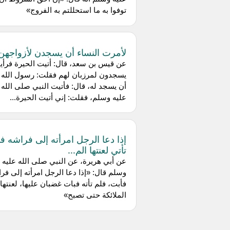
توفوا به ما استحللتم به الفروج»
لأمرت النساء أن يسجدن لأزواجهن
عن قيس بن سعد، قال: أتيت الحيرة فرأي
يسجدون لمرزبان لهم فقلت: رسول الله 
أن يسجد له، قال: فأتيت النبي صلى الله
عليه وسلم، فقلت: إني أتيت الحيرة...
إذا دعا الرجل امرأته إلى فراشه ف
تأتي لعنتها الم...
عن أبي هريرة، عن النبي صلى الله عليه
وسلم قال: «إذا دعا الرجل امرأته إلى فر
فأبت، فلم تأته فبات غضبان عليها، لعنتها
الملائكة حتى تصبح»