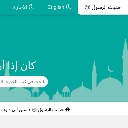
حديث الرسول ﷺ
English
الإجازة
كان إذا أ
حديث الرسول ﷺ
›
سنن أبي داود
›