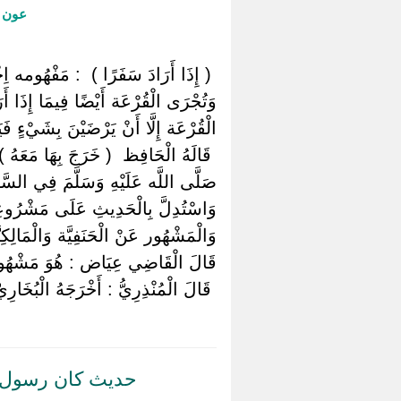
عون ا
‏ ‏( إِذَا أَرَادَ سَفَرًا ) ‏ ‏: مَفْهُومه
وَتُجْرَى الْقُرْعَة أَيْضًا فِيمَا إِذَا أَرَا
الْقُرْعَة إِلَّا أَنْ يَرْضَيْنَ بِشَيْءٍ فَ
‏ ‏قَالَهُ الْحَافِظ ‏ ‏( خَرَجَ بِهَا مَعَهُ )
صَلَّى اللَّه عَلَيْهِ وَسَلَّمَ فِي السَّ
وَاسْتُدِلَّ بِالْحَدِيثِ عَلَى مَشْرُوعِ
وَالْمَشْهُور عَنْ الْحَنَفِيَّة وَالْمَالِكِي
قَالَ الْقَاضِي عِيَاض : هُوَ مَشْهُور عَن
‏ ‏قَالَ الْمُنْذِرِيُّ : أَخْرَجَهُ الْبُخَار
حديث كان رسول ال