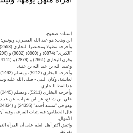
إسناده صحيح.
ابن وهب: هو عبد الله المصري، ويونس: ه
"الكبرى" (8874) و (8880) (8882) و (11296) من طرق عن الزهري، بهذا الإسناد.
وعبيد الله بن عبد الله بن عتبة.
لعائشة، وكان النبي - صلى الله عليه وس
هذا لفظ البخاري.
علي ابن شافع، عن ابن شهاب، عن عبيد ا
وهو في "مسند أحمد" (24395) و (24834) و (24859)، و"صحيح ابن حبان" (4211) و (4212) و (7099).
قال الخطابي: فيه إثبات القرعة، وفيه أ
الأموال.
واتفق أكثر أهل العلم على أن المرأة الت
بقرعة.