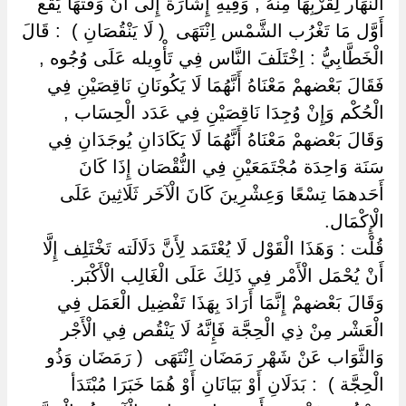
النَّهَار لِقُرْبِهَا مِنْهُ , وَفِيهِ إِشَارَة إِلَى أَنَّ وَقْتهَا يَقَع
أَوَّل مَا تَغْرُب الشَّمْس اِنْتَهَى ‏ ‏( لَا يَنْقُصَانِ ) ‏ ‏: قَالَ
الْخَطَّابِيُّ : اِخْتَلَفَ النَّاس فِي تَأْوِيله عَلَى وُجُوه ,
فَقَالَ بَعْضهمْ مَعْنَاهُ أَنَّهُمَا لَا يَكُونَانِ نَاقِصَيْنِ فِي
الْحُكْم وَإِنْ وُجِدَا نَاقِصَيْنِ فِي عَدَد الْحِسَاب ,
وَقَالَ بَعْضهمْ مَعْنَاهُ أَنَّهُمَا لَا يَكَادَانِ يُوجَدَانِ فِي
سَنَة وَاحِدَة مُجْتَمَعَيْنِ فِي النُّقْصَان إِذَا كَانَ
أَحَدهمَا تِسْعًا وَعِشْرِينَ كَانَ الْآخَر ثَلَاثِينَ عَلَى
الْإِكْمَال.
قُلْت : وَهَذَا الْقَوْل لَا يُعْتَمَد لِأَنَّ دَلَالَته تَخْتَلِف إِلَّا
أَنْ يُحْمَل الْأَمْر فِي ذَلِكَ عَلَى الْغَالِب الْأَكْبَر.
وَقَالَ بَعْضهمْ إِنَّمَا أَرَادَ بِهَذَا تَفْضِيل الْعَمَل فِي
الْعَشْر مِنْ ذِي الْحِجَّة فَإِنَّهُ لَا يَنْقُص فِي الْأَجْر
وَالثَّوَاب عَنْ شَهْر رَمَضَان اِنْتَهَى ‏ ‏( رَمَضَان وَذُو
الْحِجَّة ) ‏ ‏: بَدَلَانِ أَوْ بَيَانَانِ أَوْ هُمَا خَبَرَا مُبْتَدَأ