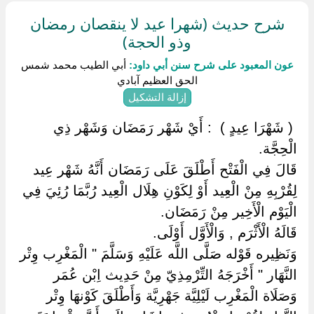
شرح حديث (شهرا عيد لا ينقصان رمضان
وذو الحجة)
عون المعبود على شرح سنن أبي داود:
أبي الطيب محمد شمس
الحق العظيم آبادي
إزالة التشكيل
‏ ‏( شَهْرَا عِيدٍ ) ‏ ‏: أَيْ شَهْر رَمَضَان وَشَهْر ذِي
الْحِجَّة.
قَالَ فِي الْفَتْح أَطْلَقَ عَلَى رَمَضَان أَنَّهُ شَهْر عِيد
لِقُرْبِهِ مِنْ الْعِيد أَوْ لِكَوْنِ هِلَال الْعِيد رُبَّمَا رُئِيَ فِي
الْيَوْم الْأَخِير مِنْ رَمَضَان.
قَالَهُ الْأَثْرَم , وَالْأَوَّل أَوْلَى.
وَنَظِيره قَوْله صَلَّى اللَّه عَلَيْهِ وَسَلَّمَ " الْمَغْرِب وِتْر
النَّهَار " أَخْرَجَهُ التِّرْمِذِيّ مِنْ حَدِيث اِبْن عُمَر
وَصَلَاة الْمَغْرِب لَيْلِيَّة جَهْرِيَّة وَأَطْلَقَ كَوْنهَا وِتْر