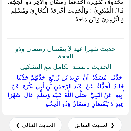
مَحْذُوف تَقْدِيره أَحَدهمَا رَمَضَان وَالْآخِر ذُو الْحِجَّة.
قَالَ الْمُنْذِرِيُّ : وَالْحَدِيث أَخْرَجَهُ الْبُخَارِيّ وَمُسْلِم
وَالتِّرْمِذِيّ وَابْن مَاجَهْ.
حديث شهرا عيد لا ينقصان رمضان وذو
الحجة
الحديث بالسند الكامل مع التشكيل
‏ ‏حَدَّثَنَا ‏ ‏مُسَدَّدٌ ‏ ‏أَنَّ ‏ ‏يَزِيدَ بْنَ زُرَيْعٍ ‏ ‏حَدَّثَهُمْ حَدَّثَنَا ‏
‏خَالِدٌ الْحَذَّاءُ ‏ ‏عَنْ ‏ ‏عَبْدِ الرَّحْمَنِ بْنِ أَبِي بَكْرَةَ ‏ ‏عَنْ ‏
‏أَبِيهِ ‏ ‏عَنْ النَّبِيِّ ‏ ‏صَلَّى اللَّهُ عَلَيْهِ وَسَلَّمَ ‏ ‏قَالَ ‏ ‏شَهْرَا
عِيدٍ لَا يَنْقُصَانِ رَمَضَانُ وَذُو الْحِجَّةِ ‏
❮ الحديث السابق
الحديث التـالي ❯