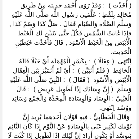
‏( أَخَذْت ) ‏ ‏: وَقَدْ رَوَى أَحْمَد حَدِيثه مِنْ طَرِيق
مُجَالِد بِلَفْظِ : عَلَّمَنِي رَسُول اللَّه صَلَّى اللَّه عَلَيْهِ
وَسَلَّمَ الصَّلَاة وَالصِّيَام فَقَالَ : صَلِّ كَذَا وَصُمْ كَذَا ,
فَإِذَا غَابَتْ الشَّمْس فَكُلْ حَتَّى يَتَبَيَّن لَك الْخَيْط
الْأَبْيَض مِنْ الْخَيْط الْأَسْوَد , قَالَ فَأَخَذْت خَيْطَيْنِ
الْحَدِيث.
اِنْتَهَى ‏ ‏( عِقَالًا ) ‏ ‏: بِكَسْرِ الْمُهْمَلَة أَيْ حَبْلًا قَالَهُ
الْحَافِظ ‏ ‏( فَلَمْ أَتَبَيَّن ) ‏ ‏: أَيْ لَمْ أَتَمَيَّز بَيْن الْعِقَال
الْأَبْيَض وَالْأَسْوَد ‏ ‏( فَقَالَ ) ‏ ‏: النَّبِيّ صَلَّى اللَّه عَلَيْهِ
وَسَلَّمَ ‏ ‏( إِنَّ وِسَادَك إذًا لَطَوِيل عَرِيض ) ‏ ‏: قَالَ
الْعَيْنِيّ : الْوِسَاد وَالْوِسَادَة الْمِخَدَّة وَالْجَمْع وَسَائِد
وَوُسُد اِنْتَهَى.
‏ ‏وَقَالَ الْخَطَّابِيُّ : فِيهِ قَوْلَانِ أَحَدهمَا يُرِيد إِنَّ
نَوْمك لَكَثِير عَنَى بِالْوِسَادَةِ عَنْ النَّوْم إِذَا كَانَ النَّائِم
يَتَوَسَّد أَوْ يَكُون أَرَادَ إِنَّ لَيْلك إذًا لَطَوِيل إِذَا كُنْت لَا