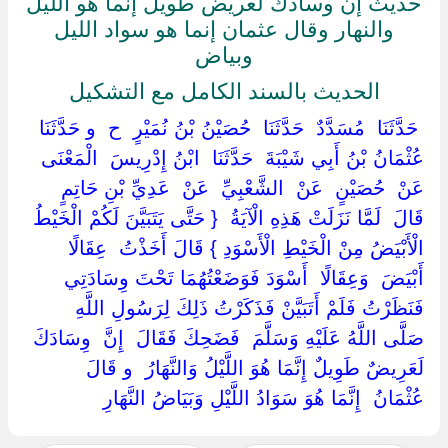
حديث إن وسادك لعريض طويل إنما هو الليل
والنهار وقال عثمان إنما هو سواد الليل
وبياض
الحديث بالسند الكامل مع التشكيل
‏ ‏حَدَّثَنَا ‏ ‏مُسَدَّدٌ ‏ ‏حَدَّثَنَا ‏ ‏حُصَيْنُ بْنُ نُمَيْرٍ ‏ ‏ح ‏ ‏و حَدَّثَنَا ‏
‏عُثْمَانُ بْنُ أَبِي شَيْبَةَ ‏ ‏حَدَّثَنَا ‏ ‏ابْنُ إِدْرِيسَ ‏ ‏الْمَعْنَى ‏
‏عَنْ ‏ ‏حُصَيْنٍ ‏ ‏عَنْ ‏ ‏الشَّعْبِيِّ ‏ ‏عَنْ ‏ ‏عَدِيِّ بْنِ حَاتِمٍ ‏
‏قَالَ ‏ ‏لَمَّا نَزَلَتْ هَذِهِ الْآيَةُ ‏ { ‏حَتَّى يَتَبَيَّنَ لَكُمْ الْخَيْطُ
الْأَبْيَضُ مِنْ الْخَيْطِ الْأَسْوَدِ ‏} ‏قَالَ أَخَذْتُ ‏ ‏عِقَالًا ‏
‏أَبْيَضَ ‏ ‏وَعِقَالًا ‏ ‏أَسْوَدَ فَوَضَعْتُهُمَا تَحْتَ وِسَادَتِي
فَنَظَرْتُ فَلَمْ أَتَبَيَّنْ فَذَكَرْتُ ذَلِكَ لِرَسُولِ اللَّهِ ‏
‏صَلَّى اللَّهُ عَلَيْهِ وَسَلَّمَ ‏ ‏فَضَحِكَ فَقَالَ ‏ ‏إِنَّ ‏ ‏وِسَادَكَ ‏
‏لَعَرِيضٌ طَوِيلٌ إِنَّمَا هُوَ اللَّيْلُ وَالنَّهَارُ ‏ ‏و قَالَ ‏
‏عُثْمَانُ ‏ ‏إِنَّمَا هُوَ سَوَادُ اللَّيْلِ وَبَيَاضُ النَّهَارِ ‏