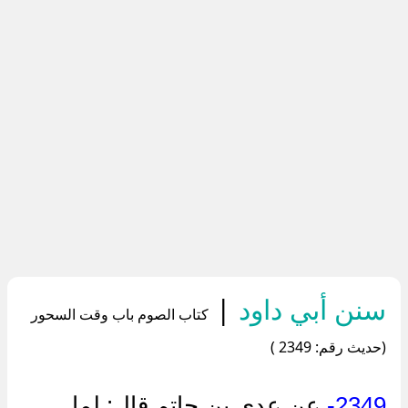
سنن أبي داود
|
كتاب الصوم باب وقت السحور
(حديث رقم: 2349 )
2349-
عن عدي بن حاتم قال: لما