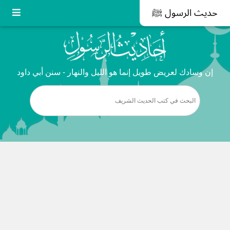
حديث الرسول ﷺ
إن وسادك لعريض طويل إنما هو الليل والنهار - سنن أبي داود