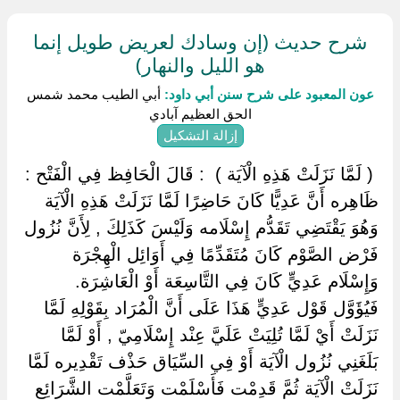
شرح حديث (إن وسادك لعريض طويل إنما
هو الليل والنهار)
عون المعبود على شرح سنن أبي داود:
أبي الطيب محمد شمس
الحق العظيم آبادي
إزالة التشكيل
‏ ‏( لَمَّا نَزَلَتْ هَذِهِ الْآيَة ) ‏ ‏: قَالَ الْحَافِظ فِي الْفَتْح :
ظَاهِره أَنَّ عَدِيًّا كَانَ حَاضِرًا لَمَّا نَزَلَتْ هَذِهِ الْآيَة
وَهُوَ يَقْتَضِي تَقَدُّم إِسْلَامه وَلَيْسَ كَذَلِكَ , لِأَنَّ نُزُول
فَرْض الصَّوْم كَانَ مُتَقَدِّمًا فِي أَوَائِل الْهِجْرَة
وَإِسْلَام عَدِيٍّ كَانَ فِي التَّاسِعَة أَوْ الْعَاشِرَة.
فَيُؤَوَّل قَوْل عَدِيٍّ هَذَا عَلَى أَنَّ الْمُرَاد بِقَوْلِهِ لَمَّا
نَزَلَتْ أَيْ لَمَّا تُلِيَتْ عَلَيَّ عِنْد إِسْلَامِيّ , أَوْ لَمَّا
بَلَغَنِي نُزُول الْآيَة أَوْ فِي السِّيَاق حَذْف تَقْدِيره لَمَّا
نَزَلَتْ الْآيَة ثُمَّ قَدِمْت فَأَسْلَمْت وَتَعَلَّمْت الشَّرَائِع ‏