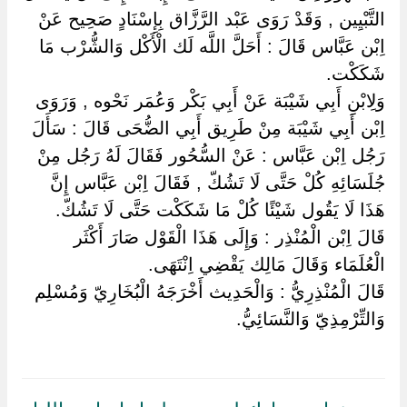
التَّبْيِين , وَقَدْ رَوَى عَبْد الرَّزَّاق بِإِسْنَادٍ صَحِيح عَنْ
اِبْن عَبَّاس قَالَ : أَحَلَّ اللَّه لَك الْأَكْل وَالشُّرْب مَا
شَكَكْت.
وَلِابْنِ أَبِي شَيْبَة عَنْ أَبِي بَكْر وَعُمَر نَحْوه , وَرَوَى
اِبْن أَبِي شَيْبَة مِنْ طَرِيق أَبِي الضُّحَى قَالَ : سَأَلَ
رَجُل اِبْن عَبَّاس : عَنْ السُّحُور فَقَالَ لَهُ رَجُل مِنْ
جُلَسَائِهِ كُلْ حَتَّى لَا تَشُكّ , فَقَالَ اِبْن عَبَّاس إِنَّ
هَذَا لَا يَقُول شَيْئًا كُلْ مَا شَكَكْت حَتَّى لَا تَشُكّ.
قَالَ اِبْن الْمُنْذِر : وَإِلَى هَذَا الْقَوْل صَارَ أَكْثَر
الْعُلَمَاء وَقَالَ مَالِك يَقْضِي اِنْتَهَى.
قَالَ الْمُنْذِرِيُّ : وَالْحَدِيث أَخْرَجَهُ الْبُخَارِيّ وَمُسْلِم
وَالتِّرْمِذِيّ وَالنَّسَائِيُّ.