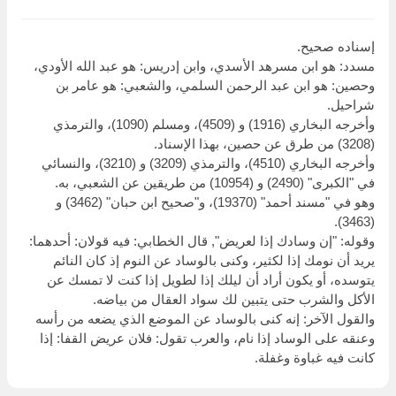
إسناده صحيح.
مسدد: هو ابن مسرهد الأسدي، وابن إدريس: هو عبد الله الأودي،
وحصين: هو ابن عبد الرحمن السلمي، والشعبي: هو عامر بن
شراحيل.
وأخرجه البخاري (1916) و (4509)، ومسلم (1090)، والترمذي
(3208) من طرق عن حصين، بهذا الإسناد.
وأخرجه البخاري (4510)، والترمذي (3209) و (3210)، والنسائي
في "الكبرى" (2490) و (10954) من طريقين عن الشعبي، به.
وهو في "مسند أحمد" (19370)، و"صحيح ابن حبان" (3462) و
(3463).
وقوله: "إن وسادك إذا لعريض", قال الخطابي: فيه قولان: أحدهما:
يريد أن نومك إذا لكثير، وكنى بالوساد عن النوم إذ كان النائم
يتوسده، أو يكون أراد أن ليلك إذا لطويل إذا كنت لا تمسك عن
الأكل والشرب حتى يتبين لك سواد العقال من بياضه.
والقول الآخر: إنه كنى بالوساد عن الموضع الذي يضعه من رأسه
وعنقه على الوساد إذا نام، والعرب تقول: فلان عريض القفا: إذا
كانت فيه غباوة وغفلة.