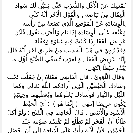
تُمْسِك عَنْ الْأَكْل وَالشُّرْب حَتَّى يَتَبَيَّن لَك سَوَاد
الْعِقَال مِنْ بَيَاضه , وَالْقَوْل الْآخَر أَنَّهُ كَنَّى
بِالْوِسَادَةِ عَنْ الْمَوْضِع الَّذِي يَضَعهُ مِنْ رَأْسه
وَعُنُقه عَلَى الْوِسَادَة إِذَا نَامَ وَالْعَرَب تَقُول فُلَان
عَرِيض الْقَفَا إِذَا كَانَتْ فِيهِ غَبَاوَة وَغَفْلَة.
وَقَدْ رُوِيَ فِي هَذَا الْحَدِيث مِنْ طَرِيق آخَر أَنَّهُ قَالَ
إِنَّك عَرِيض الْقَفَا , وَالْعَرَب تُسَمِّي الصُّبْح أَوَّل مَا
يَبْدُو خَيْطًا اِنْتَهَى.
‏ ‏وَقَالَ النَّوَوِيّ : قَالَ الْقَاضِي مَعْنَاهُ إِنْ جَعَلْت تَحْت
وِسَادك الْخَيْطَيْنِ الَّذِينَ أَرَادَهُمَا اللَّه تَعَالَى وَهُمَا
اللَّيْل وَالنَّهَار فَوِسَادك يَعْلُوهُمَا وَيُغَطِّيهِمَا وَحِينَئِذٍ
يَكُون عَرِيضًا اِنْتَهَى ‏ ‏( إِنَّمَا هُوَ ) ‏ ‏: أَيْ الْخَيْط
الْأَسْوَد وَالْأَبْيَض , قَالَ الْحَافِظ فِي الْفَتْح : وَلَوْ أَكَلَ
ظَانًّا أَنَّ الْفَجْر لَمْ يَطْلُع لَمْ يَفْسُد صَوْمه عِنْد
الْجُمْهُور لِأَنَّ الْآيَة دَلَّتْ عَلَى الْإِبَاحَة إِلَى أَنْ يَحْصُل