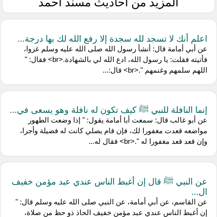
المزيد من أحاديث مسند أحمد
اعلم أنك لا تسجد لله سجدة إلا رفع الله لك بها درجة...
عن أبي أمامة قال: أنشأ رسول الله صلى الله عليه وسلم غزوا،
فأتيته فقلت: يا رسول الله، ادع الله لي بالشهادة.<br> فقال: "
اللهم سلمهم وغنمهم ".<br> قال:...
إنما النافلة للنبي ﷺ كيف تكون له نافلة وهو يسعى في...
عن أبو غالب قال: سمعت أبا أمامة يقول: " إذا وضعت الطهور
مواضعه قعدت مغفورا لك، فإن قام يصلي كانت له فضيلة وأجرا،
وإن قعد قعد مغفورا له ".<br> فقال له...
عن النبي ﷺ قال إن أغبط الناس عندي عبد مؤمن خفيف
ال...
عن القاسم، عن أبي أمامة، عن النبي صلى الله عليه وسلم قال: "
إن أغبط الناس عندي عبد مؤمن خفيف الحاذ ذو حظ من صلاة،