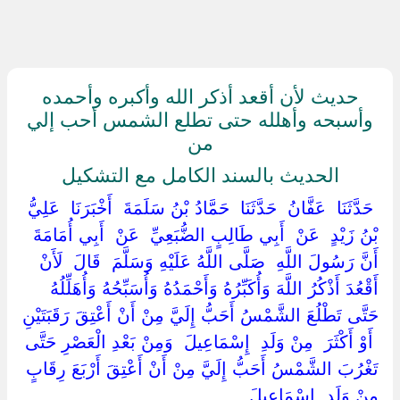
حديث لأن أقعد أذكر الله وأكبره وأحمده
وأسبحه وأهلله حتى تطلع الشمس أحب إلي
من
الحديث بالسند الكامل مع التشكيل
‏ ‏حَدَّثَنَا ‏ ‏عَفَّانُ ‏ ‏حَدَّثَنَا ‏ ‏حَمَّادُ بْنُ سَلَمَةَ ‏ ‏أَخْبَرَنَا ‏ ‏عَلِيُّ
بْنُ زَيْدٍ ‏ ‏عَنْ ‏ ‏أَبِي طَالِبٍ الضُّبَعِيِّ ‏ ‏عَنْ ‏ ‏أَبِي أُمَامَةَ ‏
‏أَنَّ رَسُولَ اللَّهِ ‏ ‏صَلَّى اللَّهُ عَلَيْهِ وَسَلَّمَ ‏ ‏قَالَ ‏ ‏لَأَنْ
أَقْعُدَ أَذْكُرُ اللَّهَ وَأُكَبِّرُهُ وَأَحْمَدُهُ وَأُسَبِّحُهُ وَأُهَلِّلُهُ
حَتَّى تَطْلُعَ الشَّمْسُ أَحَبُّ إِلَيَّ مِنْ أَنْ أَعْتِقَ رَقَبَتَيْنِ
‏ ‏أَوْ أَكْثَرَ ‏ ‏مِنْ وَلَدِ ‏ ‏إِسْمَاعِيلَ ‏ ‏وَمِنْ بَعْدِ الْعَصْرِ حَتَّى
تَغْرُبَ الشَّمْسُ أَحَبُّ إِلَيَّ مِنْ أَنْ أَعْتِقَ أَرْبَعَ رِقَابٍ
مِنْ وَلَدِ ‏ ‏إِسْمَاعِيلَ ‏