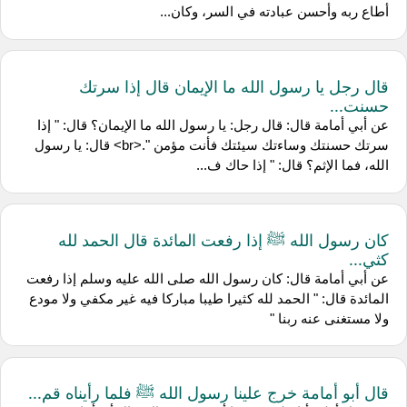
أطاع ربه وأحسن عبادته في السر، وكان...
قال رجل يا رسول الله ما الإيمان قال إذا سرتك
حسنت...
عن أبي أمامة قال: قال رجل: يا رسول الله ما الإيمان؟ قال: " إذا
سرتك حسنتك وساءتك سيئتك فأنت مؤمن ".<br> قال: يا رسول
الله، فما الإثم؟ قال: " إذا حاك ف...
كان رسول الله ﷺ إذا رفعت المائدة قال الحمد لله
كثي...
عن أبي أمامة قال: كان رسول الله صلى الله عليه وسلم إذا رفعت
المائدة قال: " الحمد لله كثيرا طيبا مباركا فيه غير مكفي ولا مودع
ولا مستغنى عنه ربنا "
قال أبو أمامة خرج علينا رسول الله ﷺ فلما رأيناه قم...