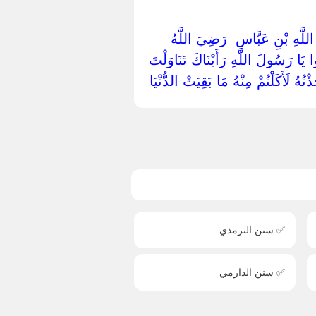
ِ اللَّهِ بْنِ عَبَّاسٍ ‏ ‏رَضِيَ اللَّهُ
يَا رَسُولَ اللَّهِ رَأَيْنَاكَ تَنَاوَلْتَ
ُهُ لَأَكَلْتُمْ مِنْهُ مَا بَقِيَتْ الدُّنْيَا ‏
✅ سنن الترمذي
✅ سنن الدارمي