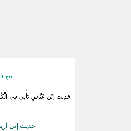
فتح ال
حَدِيث اِبْن عَبَّاسٍ يَأْتِي فِي الْكُ
حديث إني أريت 