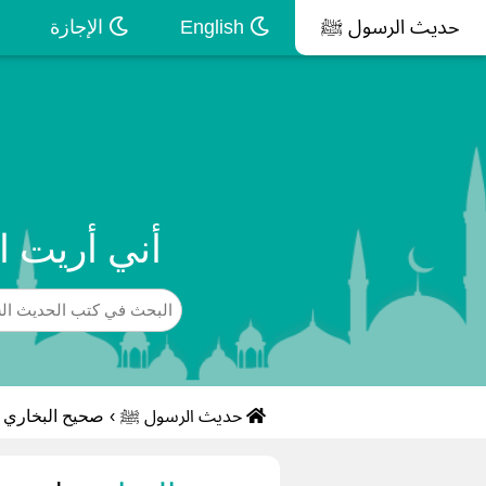
حديث الرسول ﷺ
English
الإجازة
أني أريت ا
حديث الرسول ﷺ
›
صحيح البخاري