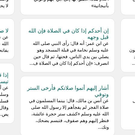
بأنبجانية»
لا يح
إن أحدكم إذا كان في الصلاة فإن الله
لا ص
قبل وجهه
عن ع
عن ابن عمر: أنه قال: رأى النبي صلى الله
الله 
ون
عليه وسلم نخامة في قبلة المسجد وهو
بفاتح
يصلي بين يدي الناس، فحتها، ثم قال حين
.
انصرف: «إن أحدكم إذا كان في الصلاة ف...
إذا 
تيسر
أشار إليهم أتموا صلاتكم فأرخى الستر
عن أب
وتوفي
وسلم
ى
عن أنس بن مالك، قال: بينما المسلمون في
فسلم 
صلاة الفجر لم يفجأهم إلا رسول الله صلى
وقال:
الله عليه وسلم «كشف ستر حجرة عائشة،
يص...
فنظر إليهم وهم صفوف، فتبسم يضحك،
ونك...