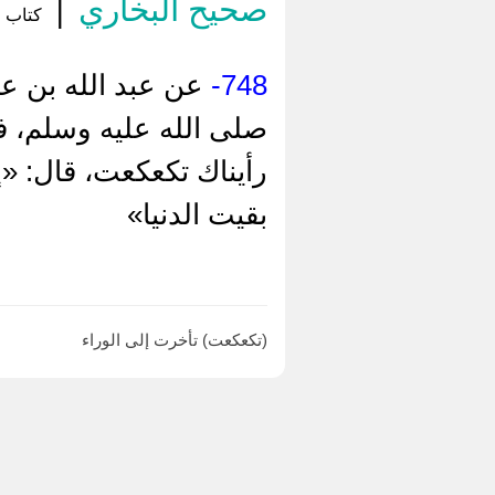
صحيح البخاري
|
كتاب ال
748-
عن عبد الله بن ع
صلى الله عليه وسلم، فص
رأيناك تكعكعت، قال: «إن
بقيت الدنيا»
(تكعكعت) تأخرت إلى الوراء