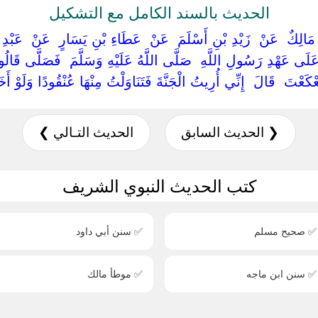
الحديث بالسند الكامل مع التشكيل
‏ ‏مَالِكٌ ‏ ‏عَنْ ‏ ‏زَيْدِ بْنِ أَسْلَمَ ‏ ‏عَنْ ‏ ‏عَطَاءِ بْنِ يَسَارٍ ‏ ‏عَنْ ‏ ‏عَبْد
ى عَهْدِ رَسُولِ اللَّهِ ‏ ‏صَلَّى اللَّهُ عَلَيْهِ وَسَلَّمَ ‏ ‏فَصَلَّى قَالُوا 
َعْتَ ‏ ‏قَالَ ‏ ‏إِنِّي أُرِيتُ الْجَنَّةَ فَتَنَاوَلْتُ مِنْهَا عُنْقُودًا وَلَوْ أَخَذْت
❮ الحديث السابق
الحديث التـالي ❯
كتب الحديث النبوي الشريف
✅ صحيح مسلم
✅ سنن أبي داود
✅ سنن ابن ماجه
✅ موطأ مالك