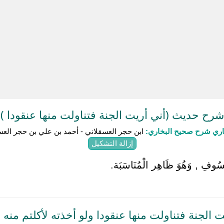
شرح حديث (أني أريت الجنة فتناولت منها عنقودا )
باري شرح صحيح البخاري:
ابن حجر العسقلاني - أحمد بن علي بن حجر العس
إزالة التشكيل
سُوفِ , وَهُوَ ظَاهِر الْمُنَاسَبَة.
الجنة فتناولت منها عنقودا ولو أخذته لأكلتم منه م