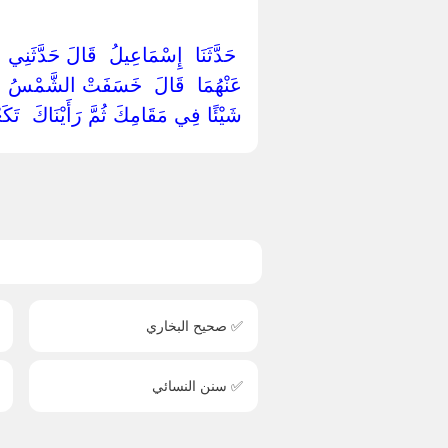
‏ ‏حَدَّثَنَا ‏ ‏إِسْمَاعِيلُ ‏ ‏قَالَ حَدَّثَنِي 
عَنْهُمَا ‏ ‏قَالَ ‏ ‏خَسَفَتْ الشَّمْسُ عَلَ
شَيْئًا فِي مَقَامِكَ ثُمَّ رَأَيْنَاكَ ‏ ‏تَكَعْك
✅ صحيح البخاري
✅ سنن النسائي