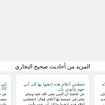
المزيد من أحاديث صحيح البخاري
ة
شغلتني أعلام هذه اذهبوا بها إلى أبي
إني 
جهم وأتوني بأن...
ﷺ ما
لى
عن عائشة: أن النبي صلى الله عليه وسلم
عن جا
يه
صلى في خميصة لها أعلام، فقال: «شغلتني
سعدا 
ن
أعلام هذه، اذهبوا بها إلى أبي جهم وأتوني
واستع