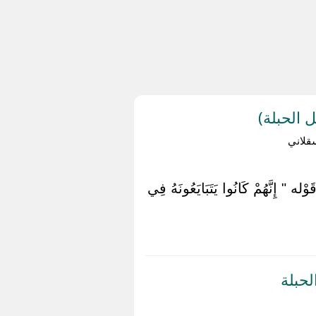
 الحبلة)
قلاني
" إِنَّهُمْ كَانُوا يَتَبَايَعُونَهُ فِي
لحبلة