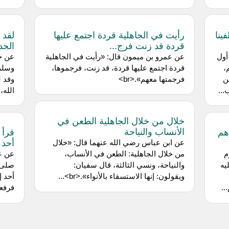
ينا
رأيت في الجاهلية قردة اجتمع عليها
لقد 
قردة قد زنت فرج...
الحد
أول
عن ‌عمرو بن ميمون قال: «رأيت في الجاهلية
،
قردة اجتمع عليها قردة، قد زنت، فرجموها،
وسلم 
ن
فرجمتها معهم».<br>
وقد ل
..
الله،
خلال من خلال الجاهلية الطعن في
الأنساب والنياحة
هم
قرأ 
أحد 
عن ‌ابن عباس رضي الله عنهما قال: «خلال
م
من خلال الجاهلية: الطعن في الأنساب،
عن ‌ع
يه
والنياحة، ونسي الثالثة، قال سفيان:
صلى ا
ويقولون: إنها الاستسقاء بالأنواء».<br>...
أحد إ
..
فرفعه