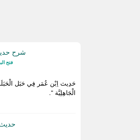
شرح حديث 
فتح ال
حَدِيث اِبْن عُمَر فِي حَبَل الْحَبَلَة , 
الْجَاهِلِيَّة ".
حديث ك