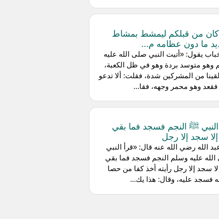
كان من قبلكم ليمشط بمشاط
يد ما دون عظامه م...
عن خباب يقول: «أتيت النبي صلى الله عليه
وهو متوسد بردة وهو في ظل الكعبة،
قينا من المشركين شدة، فقلت: ألا تدعو
 فقعد وهو محمر وجهه، فقا...
النبي ﷺ النجم فسجد فما بقي
إلا سجد إلا رجل
بد الله رضي الله عنه قال: «قرأ النبي
لله عليه وسلم النجم فسجد فما بقي
لا سجد إلا رجل رأيته أخذ كفا من حصا
 فسجد عليه، وقال: هذا يك...