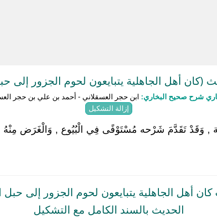
(كان أهل الجاهلية يتبايعون لحوم الجزور إلى حبل
باري شرح صحيح البخاري:
ابن حجر العسقلاني - أحمد بن علي بن حجر العس
إزالة التشكيل
وَقَدْ تَقَدَّمَ شَرْحه مُسْتَوْفًى فِي الْبُيُوع , وَالْغَرَض مِنْهُ قَوْله 
ان أهل الجاهلية يتبايعون لحوم الجزور إلى حبل ا
الحديث بالسند الكامل مع التشكيل