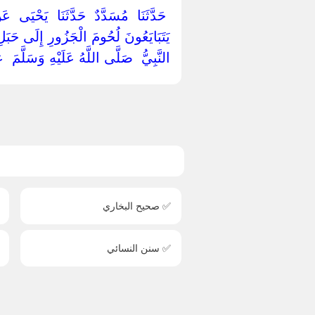
‏ ‏حَدَّثَنَا ‏ ‏مُسَدَّدٌ ‏ ‏حَدَّثَنَا ‏ ‏يَحْيَى ‏
يَتَبَايَعُونَ لُحُومَ الْجَزُورِ إِلَى حَبَلِ 
النَّبِيُّ ‏ ‏صَلَّى اللَّهُ عَلَيْهِ وَسَلَّمَ ‏ ‏
✅ صحيح البخاري
✅ سنن النسائي