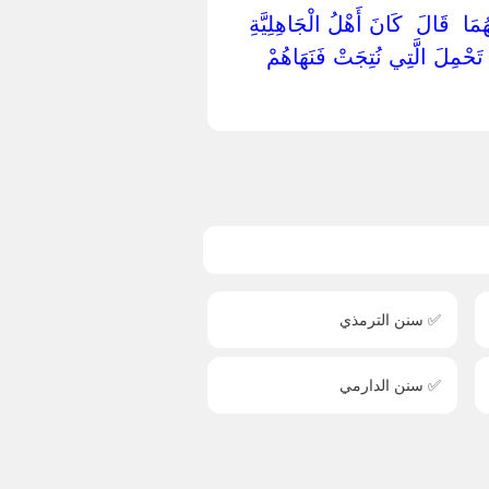
ْهُمَا ‏ ‏قَالَ ‏ ‏كَانَ أَهْلُ الْجَاهِلِيَّةِ
َ تَحْمِلَ الَّتِي نُتِجَتْ فَنَهَاهُمْ
✅ سنن الترمذي
✅ سنن الدارمي