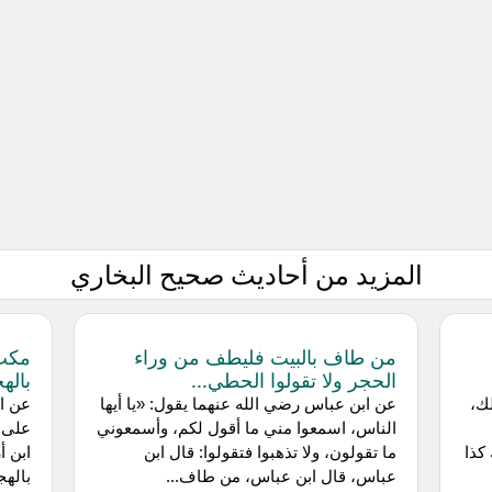
المزيد من أحاديث صحيح البخاري
من طاف بالبيت فليطف من وراء
مكث 
الحجر ولا تقولوا الحطي...
باله
لك،
‌عن ابن عباس رضي الله عنهما يقول: «يا أيها
عن ‌ا
الناس، اسمعوا مني ما أقول لكم، وأسمعوني
على ر
كذا
ما تقولون، ولا تذهبوا فتقولوا: قال ابن
ابن أ
عباس، قال ابن عباس، من طاف...
بالهج