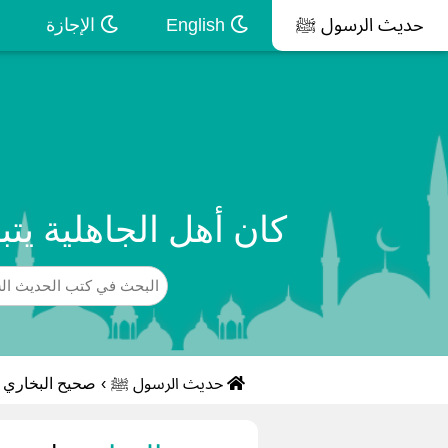
حديث الرسول ﷺ
English
الإجازة
كان أهل الجاهلية يت
حديث الرسول ﷺ
›
صحيح البخاري