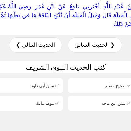
 ‏عَنْ ‏ ‏عُبَيْدِ اللَّهِ ‏ ‏أَخْبَرَنِي ‏ ‏نَافِعٌ ‏ ‏عَنْ ‏ ‏ابْنِ عُمَرَ ‏ ‏رَضِيَ اللَّهُ عَن
الْحَبَلَةِ قَالَ وَحَبَلُ الْحَبَلَةِ أَنْ تُنْتَجَ النَّاقَةُ مَا فِي بَطْنِهَا ثُمّ
عَنْ ذَلِكَ ‏
❮ الحديث السابق
الحديث التـالي ❯
كتب الحديث النبوي الشريف
✅ صحيح مسلم
✅ سنن أبي داود
✅ سنن ابن ماجه
✅ موطأ مالك