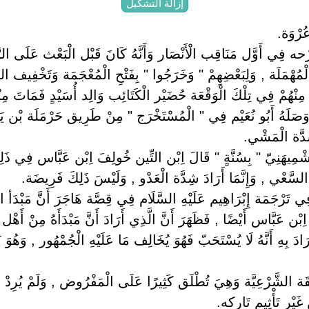
إزالة التشكيل
ُرْوَة.
َرْحه فِي أَوَّل مَنَاقِب الْأَنْصَار وَأَنَّهُ كَانَ قَبْل الْبَعْث عَلَى الر
الْمُهْمَلَة , وَلِبَعْضِهِمْ " وَخَرَجُوا " بِفَتْحِ الْمُعْجَمَة وَتَخْفِيف ال
 مِنْهُمْ فِي تِلْكَ الْوَقْعَة حُضَيْر الْكَتَائِب وَالِد أُسَيْدٍ فَمَاتَ مِنْ
‏ ‏وَصَلَهُ أَبُو نُعَيْم فِي " الْمُسْتَخْرَج " مِنْ طَرِيق حَرْمَلَة بْن 
ِدَّة الْمَشْي.
ُشْمِيهَنِيّ " بِسُنَّةٍ " قَالَ اِبْن التِّين خُولِفَ اِبْن عَبَّاس فِي ذَلِك
سَّعْي , وَإِنَّمَا أَرَادَ شِدَّة الْعَدْو , وَلَيْسَ ذَلِكَ فَرِيضَة.
ء فِي تَرْجَمَة إِبْرَاهِيم عَلَيْهِ السَّلَام فِي قِصَّة هَاجَرَ أَنَّ مَبْدَأ 
بْن عَبَّاس أَيْضًا , فَظَهَرَ أَنَّ الَّذِي أَرَادَ أَنَّ مَبْدَأَهُ مِنْ أَهْل 
رَادَ بِهِ أَنَّهُ لَا يُسْتَحَبّ فَهُوَ يُخَالِف مَا عَلَيْهِ الْجُمْهُور , وَهُو
ِيقَة الشَّرْعِيَّة وَهِيَ تُطْلَق كَثِيرًا عَلَى الْمَفْرُوض , وَلَمْ يُرِدْ
 غَيْر تَأْثِيم تَارِكه.