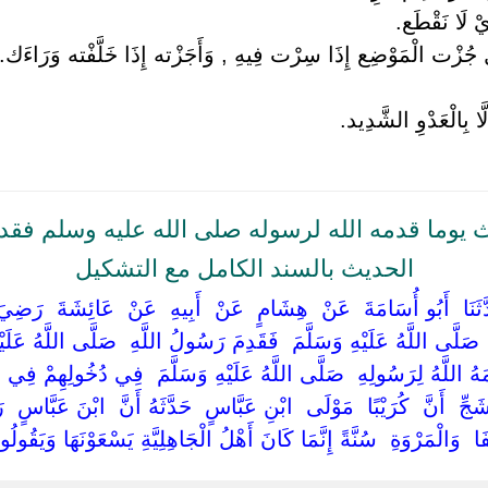
َيْ لَا نَقْطَع.
جُزْت الْمَوْضِع إِذَا سِرْت فِيهِ , وَأَجَزْته إِذَا خَلَّفْته وَرَاءَك.
َّا بِالْعَدْوِ الشَّدِيد.
 يوما قدمه الله لرسوله صلى الله عليه وسلم فق
الحديث بالسند الكامل مع التشكيل
ثَنَا ‏ ‏أَبُو أُسَامَةَ ‏ ‏عَنْ ‏ ‏هِشَامٍ ‏ ‏عَنْ ‏ ‏أَبِيهِ ‏ ‏عَنْ ‏ ‏عَائِشَةَ ‏ ‏رَضِيَ ا
 ‏ ‏صَلَّى اللَّهُ عَلَيْهِ وَسَلَّمَ ‏ ‏فَقَدِمَ رَسُولُ اللَّهِ ‏ ‏صَلَّى اللَّهُ عَلَي
َمَهُ اللَّهُ لِرَسُولِهِ ‏ ‏صَلَّى اللَّهُ عَلَيْهِ وَسَلَّمَ ‏ ‏فِي دُخُولِهِمْ فِي ال
أَشَجِّ ‏ ‏أَنَّ ‏ ‏كُرَيْبًا ‏ ‏مَوْلَى ‏ ‏ابْنِ عَبَّاسٍ ‏ ‏حَدَّثَهُ أَنَّ ‏ ‏ابْنَ عَبَّاسٍ 
‏وَالْمَرْوَةِ ‏ ‏سُنَّةً إِنَّمَا كَانَ أَهْلُ الْجَاهِلِيَّةِ يَسْعَوْنَهَا وَيَقُولُونَ ل