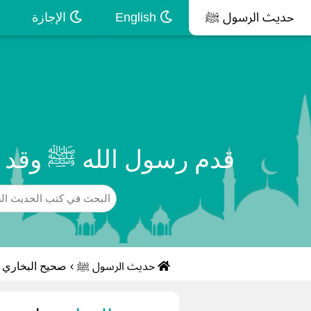
حديث الرسول ﷺ
English
الإجازة
قدم رسول الله ﷺ وقد ا
حديث الرسول ﷺ
›
صحيح البخاري