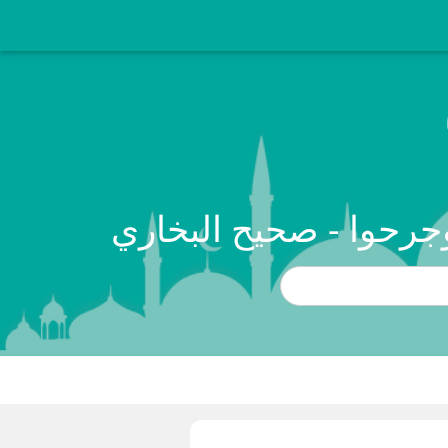
جرحوا - صحيح البخاري