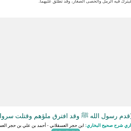
فيترك فيه الرمل والحصى الصغار، وقد تطلق عليهما.
دم رسول الله ﷺ وقد افترق ملؤهم وقتلت سروات
باري شرح صحيح البخاري:
ابن حجر العسقلاني - أحمد بن علي بن حجر العس