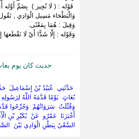
‏ ‏قَوْله : ( لَا نُجِيز ) ‏ ‏بِضَمِّ أَوَّله أ
وَالْبَطْحَاء مَسِيل الْوَادِي , تَقُول 
وَقِيلَ : هُمَا بِمَعْنًى.
وَقَوْله : إِلَّا شَدًّا أَيْ لَا نَقْطَعهَا إِل
حديث كان يوم بعاث
‏ ‏حَدَّثَنِي ‏ ‏عُبَيْدُ بْنُ إِسْمَاعِيلَ ‏ ‏حَدَّ
‏بُعَاثٍ ‏ ‏يَوْمًا قَدَّمَهُ اللَّهُ لِرَسُولِهِ
وَقُتِّلَتْ ‏ ‏سَرَوَاتُهُمْ ‏ ‏وَجُرِّحُوا قَدّ
‏أَخْبَرَنَا ‏ ‏عَمْرٌو ‏ ‏عَنْ ‏ ‏بُكَيْرِ بْنِ الْ
السَّعْيُ بِبَطْنِ الْوَادِي بَيْنَ ‏ ‏الصَّفَا ‏ 