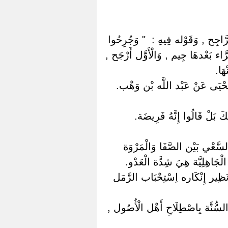
َّاجِح , وَقَوْله فِيهِ : ‏ ‏" وَجُرِحُوا
رَّاء بَعْدهَا جِيم , وَالْأَوَّل أَرْجَح ,
هَا.
يَحْيَى عَنْ عَبْد اللَّه بْن وَهْب.
َ بَلْ قَالُوا إِنَّهُ فَرِيضَة.
السَّعْي بَيْن الصَّفَا وَالْمَرْوَة
الْجَاهِلِيَّة هِيَ شِدَّة الْعَدْو.
َ نَظِير إِنْكَاره اِسْتِحْبَاب الرَّمَل
 السُّنَّة بِاصْطِلَاحِ أَهْل الْأُصُول ,