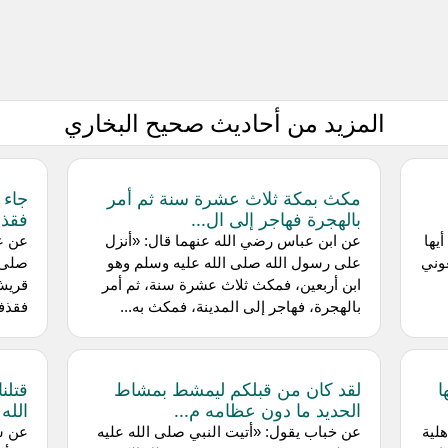
المزيد من أحاديث صحيح البخاري
مكث بمكة ثلاث عشرة سنة ثم أمر
جاء 
بالهجرة فهاجر إلى ال...
فقذف
يها
عن ‌ابن عباس رضي الله عنهما قال: «أنزل
عن ‌ع
وني
على رسول الله صلى الله عليه وسلم وهو
صلى 
ابن أربعين، فمكث ثلاث عشرة سنة، ثم أمر
قريش،
بالهجرة، فهاجر إلى المدينة، فمكث به...
فقذفه
ا
لقد كان من قبلكم ليمشط بمشاط
قتلن
الحديد ما دون عظامه م...
الله 
لية
عن خباب يقول: «أتيت النبي صلى الله عليه
عن ‌س