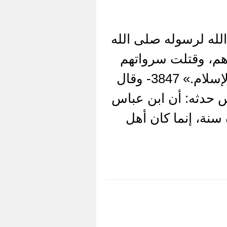
لله لرسوله صلى الله
هم، وقتلت سرواتهم
وجرحوا، قدمه الله لرسوله صلى الله عليه وسلم في دخولهم في الإسلام.» 3847- وقال
س حدثه: أن ابن عباس
سنة، إنما كان أهل