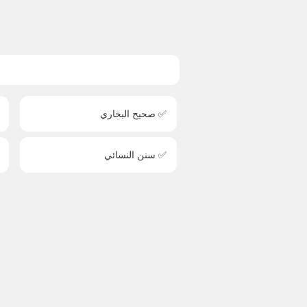
✅ صحيح البخاري
✅ سنن النسائي