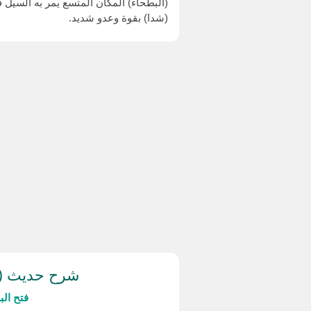
(البطحاء) المكان المتسع يمر به السيل 
(شدا) بقوة وعدو شديد.
شرح حديث (ق
فتح ال