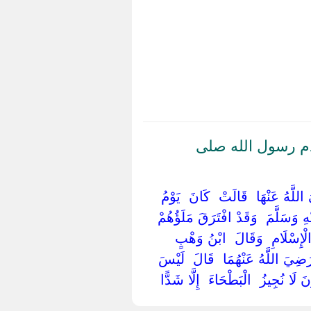
دم رسول الله صلى
للَّهُ عَنْهَا ‏ ‏قَالَتْ ‏ ‏كَانَ ‏ ‏يَوْمُ ‏
ْهِ وَسَلَّمَ ‏ ‏وَقَدْ افْتَرَقَ مَلَؤُهُمْ
ْإِسْلَامِ ‏ ‏وَقَالَ ‏ ‏ابْنُ وَهْبٍ ‏
‏ ‏رَضِيَ اللَّهُ عَنْهُمَا ‏ ‏قَالَ ‏ ‏لَيْسَ
َا نُجِيزُ ‏ ‏الْبَطْحَاءَ ‏ ‏إِلَّا شَدًّا ‏