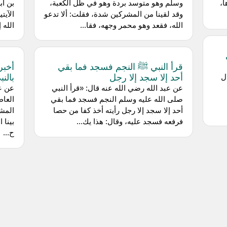
ا،
وسلم وهو متوسد بردة وهو في ظل الكعبة،
بن أب
وقد لقينا من المشركين شدة، فقلت: ألا تدعو
الآيت
الله، فقعد وهو محمر وجهه، فقا...
الله 
قرأ النبي ﷺ النجم فسجد فما بقي
أخبر
أحد إلا سجد إلا رجل
بالن
ل
عن ‌عبد الله رضي الله عنه قال: «قرأ النبي
عن عر
صلى الله عليه وسلم النجم فسجد فما بقي
العا
أحد إلا سجد إلا رجل رأيته أخذ كفا من حصا
المشر
فرفعه فسجد عليه، وقال: هذا يك...
بينا 
ح...