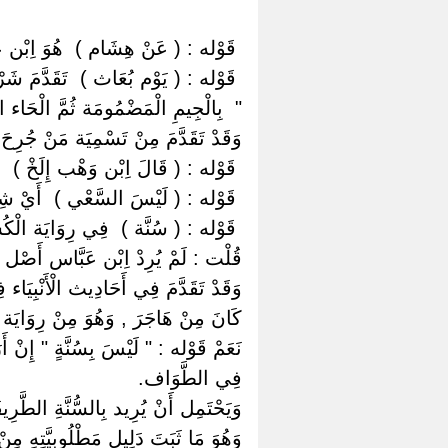
‏ ‏قَوْله : ( عَنْ هِشَام ) ‏ ‏هُوَ اِبْن ع
‏ ‏قَوْله : ( يَوْم بُعَاث ) ‏ ‏تَقَدَّمَ ش
" ‏ ‏بِالْجِيمِ الْمَضْمُومَة ثُمَّ الْحَاء 
وَقَدْ تَقَدَّمَ مِنْ تَسْمِيَة مَنْ جُرِحَ
‏ ‏قَوْله : ( قَالَ اِبْن وَهْب إِلَخْ ) 
‏ ‏قَوْله : ( لَيْسَ السَّعْي ) ‏ ‏أَيْ ش
‏ ‏قَوْله : ( سُنَّة ) ‏ ‏فِي رِوَايَة الْك
قُلْت : لَمْ يُرِدْ اِبْن عَبَّاس أَصْل ال
وَقَدْ تَقَدَّمَ فِي أَحَادِيث الْأَنْبِيَا
كَانَ مِنْ هَاجَرَ , وَهُوَ مِنْ رِوَايَة اِ
نَعَمْ قَوْله : " لَيْسَ بِسُنَّةٍ " إِنْ أَ
فِي الطَّوَاف.
وَيَحْتَمِل أَنْ يُرِيد بِالسُّنَّةِ الطَّر
وَهُوَ مَا ثَبَتَ دَلِيل مَطْلُوبِيَّتِهِ مِنْ