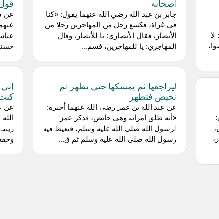
أصحابه
قول 
جابر بن عبد الله رضي الله عنهما يقول: «كنا
عن ‌س
في غزاة، فكسع رجل من المهاجرين رجلا من
لا
الأنصار، فقال الأنصاري: يا للأنصار، وقال
عباس:
وا،
المهاجري: يا للمهاجرين، فسم...
حسنة}»
ليراجعها ثم يمسكها حتى تطهر ثم
إني 
تحيض فتطهر
كنت
عن عبد الله بن عمر رضي الله عنهما أخبره:
عن ‌ع
:
«أنه طلق امرأته وهي حائض، فذكر عمر
الله 
،
لرسول الله صلى الله عليه وسلم، فتغيظ فيه
زينب 
،
رسول الله صلى الله عليه وسلم ثم ق...
وحفصة