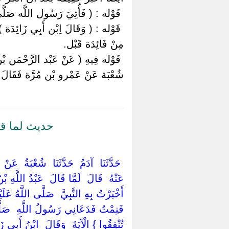
‏ ‏قَوْله : ( فَأُتِيَ رَسُول اللَّه صَلَّى ا
‏ ‏قَوْله : ( وَقَالَ اِبْن أَبِي زَائِدَة )
مِنْ فَائِدَة قَبْل.
‏ ‏قَوْله فِيهِ ( عَنْ عَبْد الرَّحْمَن بْ
شُعْبَة عَنْ عَمْرو بْن مُرَّة فَقَالَ عَ
حديث لما قا
‏ ‏حَدَّثَنَا ‏ ‏آدَمُ ‏ ‏حَدَّثَنَا ‏ ‏شُعْبَةُ 
عَنْهُ ‏ ‏قَالَ ‏ ‏لَمَّا قَالَ ‏ ‏عَبْدُ اللَّهِ 
‏أَخْبَرْتُ بِهِ النَّبِيَّ ‏ ‏صَلَّى اللَّهُ عَلَ
فَنِمْتُ فَدَعَانِي رَسُولُ اللَّهِ ‏ ‏صَلَّى ال
تُنْفِقُوا ‏} ‏الْآيَةَ ‏ ‏وَقَالَ ‏ ‏ابْنُ أَبِي ز