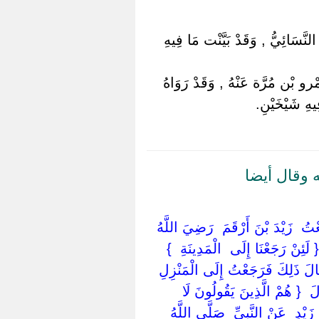
نَّسَائِيُّ , وَقَدْ بَيَّنْت مَا فِيهِ
رو بْن مُرَّة عَنْهُ , وَقَدْ رَوَاهُ
هِ شَيْخَيْنِ.
 وقال أيضا
ْتُ ‏ ‏زَيْدَ بْنَ أَرْقَمَ ‏ ‏رَضِيَ اللَّهُ
‏لَئِنْ رَجَعْنَا إِلَى ‏ ‏الْمَدِينَةِ ‏ }
مَا قَالَ ذَلِكَ فَرَجَعْتُ إِلَى الْمَنْزِلِ
لَ ‏ { ‏هُمْ الَّذِينَ يَقُولُونَ لَا
زَيْدٍ ‏ ‏عَنْ النَّبِيِّ ‏ ‏صَلَّى اللَّهُ