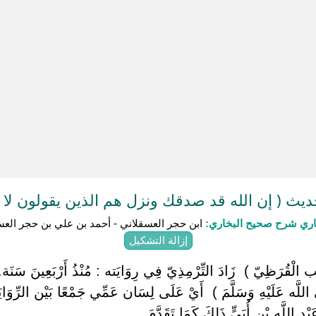
ث ( إن الله قد صدقك ونزل هم الذين يقولون لا ت
باري شرح صحيح البخاري:
ابن حجر العسقلاني - أحمد بن علي بن حجر العس
إزالة التشكيل
لْقُرَظِيّ ) ‏ ‏زَادَ التِّرْمِذِيّ فِي رِوَايَته : مُنْذُ أَرْبَعِينَ سَنَة.
ى اللَّه عَلَيْهِ وَسَلَّمَ ) ‏ ‏أَيْ عَلَى لِسَان عَمِّي جَمْعًا بَيْن الرِّوَاي
َبْد اللَّه بْن أُبَيٍّ ذَلِكَ كَمَا تَقَدَّمَ.