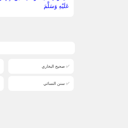
عَلَيْهِ وَسَلَّمَ ‏
✅ صحيح البخاري
✅ سنن النسائي