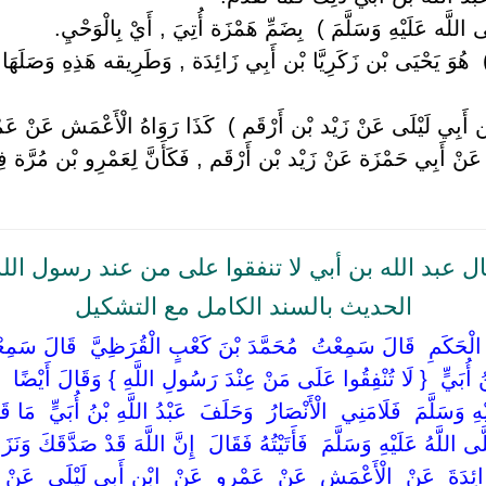
للَّه عَلَيْهِ وَسَلَّمَ ) ‏ ‏بِضَمِّ هَمْزَة أُتِيَ , أَيْ بِالْوَحْيِ.
 ‏ ‏هُوَ يَحْيَى بْن زَكَرِيَّا بْن أَبِي زَائِدَة , وَطَرِيقه هَذِهِ وَصَلَهَا ال
ن أَبِي لَيْلَى عَنْ زَيْد بْن أَرْقَم ) ‏ ‏كَذَا رَوَاهُ الْأَعْمَش عَنْ عَمْ
نْ أَبِي حَمْزَة عَنْ زَيْد بْن أَرْقَم , فَكَأَنَّ لِعَمْرِو بْن مُرَّة فِي
ل عبد الله بن أبي لا تنفقوا على من عند رسول الله
الحديث بالسند الكامل مع التشكيل
‏ ‏عَنْ ‏ ‏الْحَكَمِ ‏ ‏قَالَ سَمِعْتُ ‏ ‏مُحَمَّدَ بْنَ كَعْبٍ الْقُرَظِيَّ ‏ ‏قَالَ سَمِع
بْنُ أُبَيٍّ ‏ { ‏لَا تُنْفِقُوا عَلَى مَنْ عِنْدَ رَسُولِ اللَّهِ ‏} ‏وَقَالَ أَيْضًا ‏ { 
يْهِ وَسَلَّمَ ‏ ‏فَلَامَنِي ‏ ‏الْأَنْصَارُ ‏ ‏وَحَلَفَ ‏ ‏عَبْدُ اللَّهِ بْنُ أُبَيٍّ ‏ ‏
لَّهُ عَلَيْهِ وَسَلَّمَ ‏ ‏فَأَتَيْتُهُ فَقَالَ ‏ ‏إِنَّ اللَّهَ قَدْ صَدَّقَكَ وَنَزَ
َائِدَةَ ‏ ‏عَنْ ‏ ‏الْأَعْمَشِ ‏ ‏عَنْ ‏ ‏عَمْرٍو ‏ ‏عَنْ ‏ ‏ابْنِ أَبِي لَيْلَى ‏ ‏عَنْ ‏ ‏