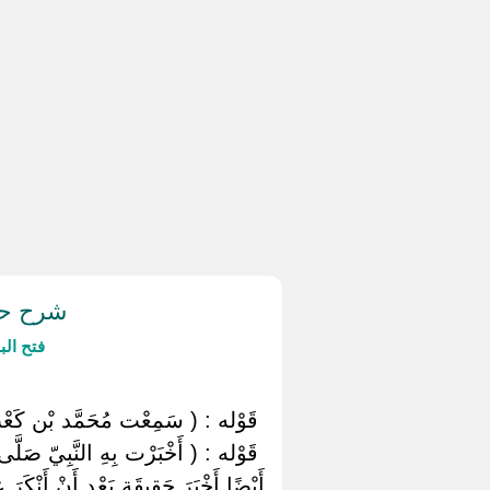
شرح حدي
فتح ال
‏ ‏قَوْله : ( سَمِعْت مُحَمَّد بْن كَعْب ا
‏ ‏قَوْله : ( أَخْبَرْت بِهِ النَّبِيّ صَلَّ
أَيْضًا أَخْبَرَ حَقِيقَة بَعْد أَنْ أَنْكَرَ ع