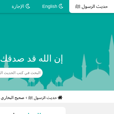
حديث الرسول ﷺ
English
الإجازة
إن الله قد صدقك و
حديث الرسول ﷺ
›
صحيح البخاري