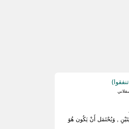
نفقوا)
قلاني
َتَيْنِ , وَيُحْتَمَل أَنْ يَكُون هُوَ