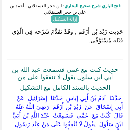
فتح الباري شرح صحيح البخاري:
ابن حجر العسقلاني - أحمد بن
علي بن حجر العسقلاني
إزالة التشكيل
حَدِيث زَيْد بْن أَرْقَم , وَقَدْ تَقَدَّمَ شَرْحه فِي الَّذِي
قَبْله مُسْتَوْفًى.
حديث كنت مع عمي فسمعت عبد الله بن
أبي ابن سلول يقول لا تنفقوا على من
الحديث بالسند الكامل مع التشكيل
‏ ‏حَدَّثَنَا ‏ ‏آدَمُ بْنُ أَبِي إِيَاسٍ ‏ ‏حَدَّثَنَا ‏ ‏إِسْرَائِيلَ ‏ ‏عَنْ ‏
‏أَبِي إِسْحَاقَ ‏ ‏عَنْ ‏ ‏زَيْدِ بْنِ أَرْقَمَ ‏ ‏رَضِيَ اللَّهُ عَنْهُ ‏
‏قَالَ ‏ ‏كُنْتُ مَعَ ‏ ‏عَمِّي ‏ ‏فَسَمِعْتُ ‏ ‏عَبْدَ اللَّهِ بْنَ أُبَيٍّ
ابْنَ سَلُولَ ‏ ‏يَقُولُ لَا تُنْفِقُوا عَلَى مَنْ عِنْدَ رَسُولِ