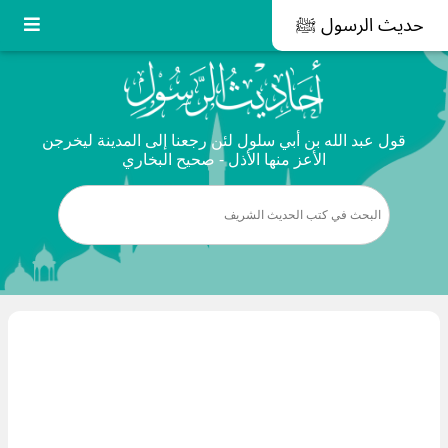
حديث الرسول ﷺ
قول عبد الله بن أبي سلول لئن رجعنا إلى المدينة ليخرجن
الأعز منها الأذل - صحيح البخاري