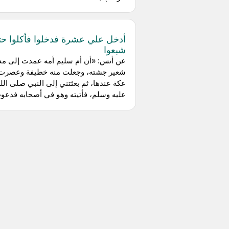
أدخل علي عشرة فدخلوا فأكلوا ح
شبعوا
عن ‌أنس: «أن أم سليم أمه عمدت إلى مد
شعير جشته، وجعلت منه خطيفة وعصرت
عكة عندها، ثم بعثتني إلى النبي صلى الل
عليه وسلم، فأتيته وهو في أصحابه فدعوت