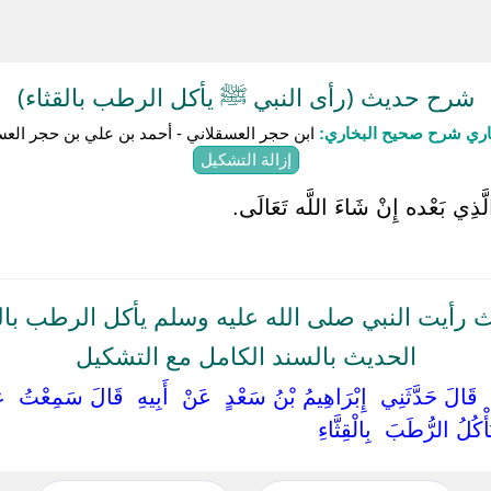
شرح حديث (رأى النبي ﷺ يأكل الرطب بالقثاء)
باري شرح صحيح البخاري:
ابن حجر العسقلاني - أحمد بن علي بن حجر العس
إزالة التشكيل
َذِي بَعْده إِنْ شَاءَ اللَّه تَعَالَى.
 رأيت النبي صلى الله عليه وسلم يأكل الرطب بالق
الحديث بالسند الكامل مع التشكيل
‏ ‏قَالَ حَدَّثَنِي ‏ ‏إِبْرَاهِيمُ بْنُ سَعْدٍ ‏ ‏عَنْ ‏ ‏أَبِيهِ ‏ ‏قَالَ سَمِعْتُ ‏ ‏عَ
أْكُلُ الرُّطَبَ ‏ ‏بِالْقِثَّاءِ ‏