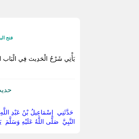
فتح ال
يَأْتِي شَرْحُ الْحَدِيث فِي الْبَاب الّ
حديث
‏ ‏حَدَّثَنِي ‏ ‏إِسْمَاعِيلُ بْنُ عَبْدِ اللَّهِ 
النَّبِيَّ ‏ ‏صَلَّى اللَّهُ عَلَيْهِ وَسَلَّمَ ‏ ‏يَ