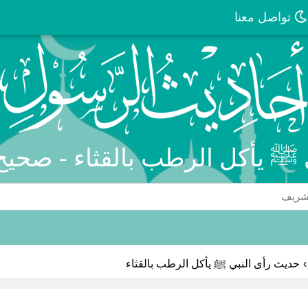
تواصل معنا
 ﷺ يأكل الرطب بالقثاء - صحيح
›
حديث رأى النبي ﷺ يأكل الرطب بالقثاء