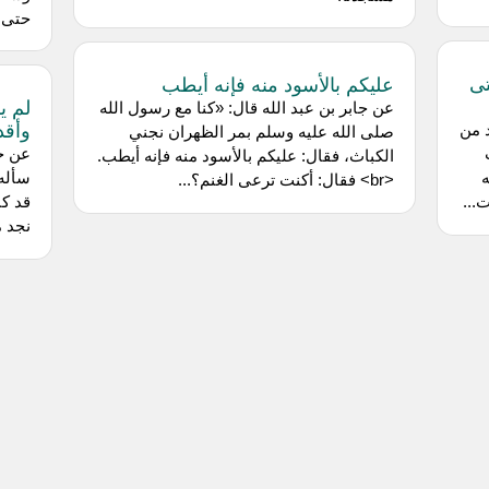
حتى ي
تى
عليكم بالأسود منه فإنه أيطب
لم يك
عن ‌جابر بن عبد الله قال: «كنا مع رسول الله
وأقدا
 من
صلى الله عليه وسلم بمر الظهران نجني
عن ‌ج
الكباث، فقال: عليكم بالأسود منه فإنه أيطب.
ه
سأله 
<br> فقال: أكنت ترعى الغنم؟...
...
قد كن
نجد م