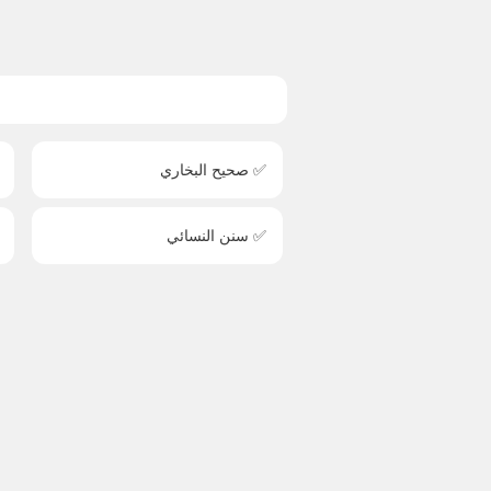
✅ صحيح البخاري
✅ سنن النسائي