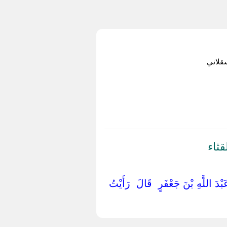
قلاني
ثاء
بْدَ اللَّهِ بْنَ جَعْفَرٍ ‏ ‏قَالَ ‏ ‏رَأَيْتُ