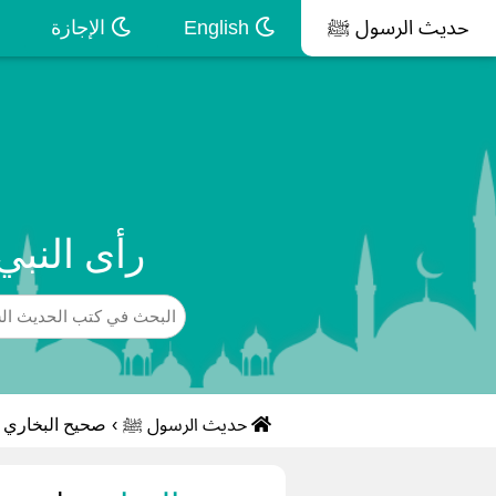
حديث الرسول ﷺ
English
الإجازة
رأى النبي
حديث الرسول ﷺ
›
صحيح البخاري