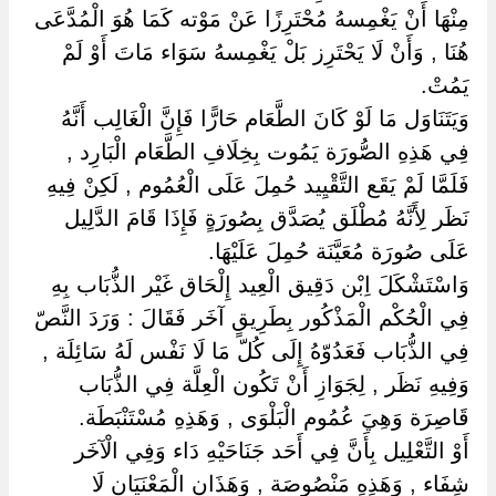
مِنْهَا أَنْ يَغْمِسهُ مُحْتَرِزًا عَنْ مَوْته كَمَا هُوَ الْمُدَّعَى
هُنَا , وَأَنْ لَا يَحْتَرِز بَلْ يَغْمِسهُ سَوَاء مَاتَ أَوْ لَمْ
يَمُتْ.
وَيَتَنَاوَل مَا لَوْ كَانَ الطَّعَام حَارًّا فَإِنَّ الْغَالِب أَنَّهُ
فِي هَذِهِ الصُّورَة يَمُوت بِخِلَافِ الطَّعَام الْبَارِد ,
فَلَمَّا لَمْ يَقَع التَّقْيِيد حُمِلَ عَلَى الْعُمُوم , لَكِنْ فِيهِ
نَظَر لِأَنَّهُ مُطْلَق يُصَدَّق بِصُورَةٍ فَإِذَا قَامَ الدَّلِيل
عَلَى صُورَة مُعَيَّنَة حُمِلَ عَلَيْهَا.
وَاسْتَشْكَلَ اِبْن دَقِيق الْعِيد إِلْحَاق غَيْر الذُّبَاب بِهِ
فِي الْحُكْم الْمَذْكُور بِطَرِيقٍ آخَر فَقَالَ : وَرَدَ النَّصّ
فِي الذُّبَاب فَعَدُوّهُ إِلَى كُلّ مَا لَا نَفْس لَهُ سَائِلَة ,
وَفِيهِ نَظَر , لِجَوَازِ أَنْ تَكُون الْعِلَّة فِي الذُّبَاب
قَاصِرَة وَهِيَ عُمُوم الْبَلْوَى , وَهَذِهِ مُسْتَنْبَطَة.
أَوْ التَّعْلِيل بِأَنَّ فِي أَحَد جَنَاحَيْهِ دَاء وَفِي الْآخَر
شِفَاء , وَهَذِهِ مَنْصُوصَة , وَهَذَانِ الْمَعْنَيَانِ لَا