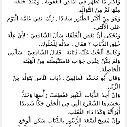
وَأَكْثَر مَا يَظْهَر فِي أَمَاكِن الْعُفُونَة , وَمَبْدَأ خَلْقه
مِنْهَا ثُمَّ مِنْ التَّوَالُد.
وَهُوَ مِنْ أَكْثَر الطُّيُور سِفَادًا , رُبَّمَا بَقِيَ عَامَّة الْيَوْم
عَلَى الْأُنْثَى.
وَيُحْكَى أَنَّ بَعْض الْخُلَفَاء سَأَلَ الشَّافِعِيّ : لِأَيِّ عِلَّة
خُلِقَ الذُّبَاب ؟ فَقَالَ : مَذَلَّة لِلْمُلُوكِ.
وَكَانَتْ أَلَحَّتْ عَلَيْهِ ذُبَابَة , فَقَالَ الشَّافِعِيّ : سَأَلَنِي
وَلَمْ يَكُنْ عِنْدِي جَوَاب فَاسْتَنْبَطْته مِنْ الْهَيْئَة
الْحَاصِلَة.
وَقَالَ أَبُو مُحَمَّد الْمَالِقِيّ : ذُبَاب النَّاس يَتَوَلَّد مِنْ
الزِّبْل.
وَإِنْ أُخِذَ الذُّبَاب الْكَبِير فَقُطِعَتْ رَأْسهَا وَحُكَّ
بِجَسَدِهَا الشَّعْرَة الَّتِي فِي الْجَفْن حَكًّا شَدِيدًا
أَبْرَأَتْهُ وَكَذَا دَاء الثَّعْلَب.
وَإِنْ مُسِحَ لَسْعَة الزُّنْبُور بِالذُّبَابِ سَكَنَ الْوَجَع.