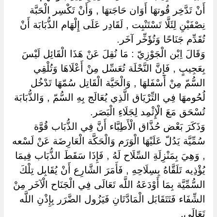
أَنْ تَدَّخِر قُوتهَا أَوَان حَاجَتهَا , وَأَنْ تَكْسِر الْحَبَّة
نِصْفَيْنِ لِئَلَّا تَسْتَنْبِت , لَقَادِر عَلَى إِلْهَام الذُّبَابَة أَنْ
تُقَدِّم جَنَاحًا وَتُؤَخِّر آخَر.
وَقَالَ اِبْن الْجَوْزِيّ : مَا نُقِلَ عَنْ هَذَا الْقَائِل لَيْسَ
بِعَجِيبٍ , فَإِنَّ النَّحْلَة تُعَسِّل مِنْ أَعْلَاهَا وَتُلْقِي
السُّمّ مِنْ أَسْفَلهَا , وَالْحَيَّة الْقَاتِل سُمّهَا تَدْخُل
لُحُومهَا فِي التِّرْيَاق الَّذِي يُعَالَج بِهِ السُّمّ , وَالذُّبَابَة
تُسْحَق مَعَ الْإِثْمِد لِجَلَاءِ الْبَصَر.
وَذَكَرَ بَعْض حُذَّاق الْأَطِبَّاء أَنَّ فِي الذُّبَاب قُوَّة
سُمِّيَّة يَدُلّ عَلَيْهَا الْوَرَم وَالْحَكَّة الْعَارِضَة عَنْ لَسْعه
, وَهِيَ بِمَنْزِلَةِ السِّلَاح لَهُ , فَإِذَا سَقَطَ الذُّبَاب فِيمَا
يُؤْذِيه تَلَقَّاهُ بِسِلَاحِهِ , فَأَمَرَ الشَّارِع أَنْ يُقَابِل تِلْكَ
السُّمِّيَّة بِمَا أَوْدَعَهُ اللَّه تَعَالَى فِي الْجَنَاح الْآخَر مِنْ
الشِّفَاء فَتَتَقَابَل الْمَادَّتَانِ فَيَزُول الضَّرَر بِإِذْنِ اللَّه
تَعَالَى.