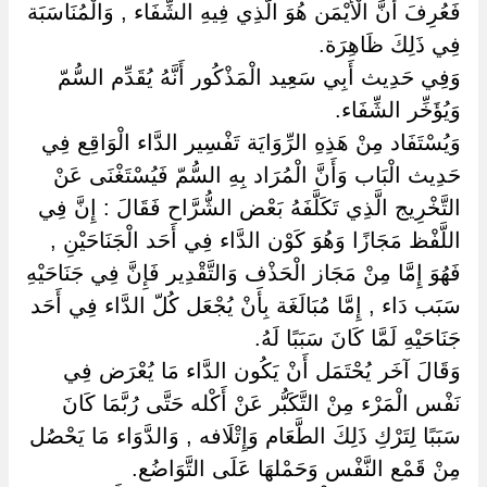
فَعُرِفَ أَنَّ الْأَيْمَن هُوَ الَّذِي فِيهِ الشِّفَاء , وَالْمُنَاسَبَة
فِي ذَلِكَ ظَاهِرَة.
وَفِي حَدِيث أَبِي سَعِيد الْمَذْكُور أَنَّهُ يُقَدِّم السُّمّ
وَيُؤَخِّر الشِّفَاء.
وَيُسْتَفَاد مِنْ هَذِهِ الرِّوَايَة تَفْسِير الدَّاء الْوَاقِع فِي
حَدِيث الْبَاب وَأَنَّ الْمُرَاد بِهِ السُّمّ فَيُسْتَغْنَى عَنْ
التَّخْرِيج الَّذِي تَكَلَّفَهُ بَعْض الشُّرَّاح فَقَالَ : إِنَّ فِي
اللَّفْظ مَجَازًا وَهُوَ كَوْن الدَّاء فِي أَحَد الْجَنَاحَيْنِ ,
فَهُوَ إِمَّا مِنْ مَجَاز الْحَذْف وَالتَّقْدِير فَإِنَّ فِي جَنَاحَيْهِ
سَبَب دَاء , إِمَّا مُبَالَغَة بِأَنْ يُجْعَل كُلّ الدَّاء فِي أَحَد
جَنَاحَيْهِ لَمَّا كَانَ سَبَبًا لَهُ.
وَقَالَ آخَر يُحْتَمَل أَنْ يَكُون الدَّاء مَا يُعْرَض فِي
نَفْس الْمَرْء مِنْ التَّكَبُّر عَنْ أَكْله حَتَّى رُبَّمَا كَانَ
سَبَبًا لِتَرْكِ ذَلِكَ الطَّعَام وَإِتْلَافه , وَالدَّوَاء مَا يَحْصُل
مِنْ قَمْع النَّفْس وَحَمْلهَا عَلَى التَّوَاضُع.