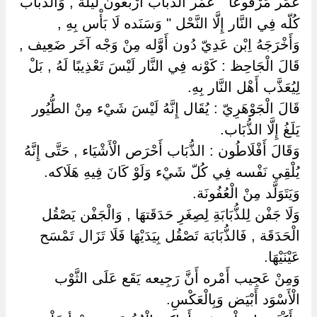
عُمَر مَرْفُوعًا " عُمْر الذُّبَاب أَرْبَعُونَ لَيْلَة , وَالذُّبَاب
كُلّه فِي النَّار إِلَّا النَّحْل " وَسَنَده لَا بَأْس بِهِ ,
وَأَخْرَجَهُ اِبْن عَدِيّ دُون أَوَّله مِنْ وَجْه آخَر ضَعِيف ,
قَالَ الْجَاحِظ : كَوْنه فِي النَّار لَيْسَ تَعْذِيبًا لَهُ , بَلْ
لِيُعَذَّب أَهْل النَّار بِهِ.
قَالَ الْجَوْهَرِيّ : يُقَال إِنَّهُ لَيْسَ شَيْء مِنْ الطُّيُور
يَلَغُ إِلَّا الذُّبَاب.
وَقَالَ أَفْلَاطُون : الذُّبَاب أَحْرَص الْأَشْيَاء , حَتَّى إِنَّهُ
يُلْقِي نَفْسه فِي كُلّ شَيْء وَلَوْ كَانَ فِيهِ هَلَاكه.
وَيَتَوَلَّد مِنْ الْعُفُونَة.
وَلَا جَفْن لِلذُّبَابَةِ لِصِغَرِ حَدَقَتهَا , وَالْجَفْن يَصْقُل
الْحَدَقَة , فَالذُّبَابَة تَصْقُل بِيَدَيْهَا فَلَا تَزَال تَمْسَح
عَيْنَيْهَا.
وَمِنْ عَجِيب أَمْره أَنَّ رَجِيعه يَقَع عَلَى الثَّوْب
الْأَسْوَد أَبْيَض وَبِالْعَكْسِ.