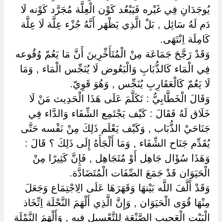
يُوجَدَانِ فِي غَيْره فَيَبْعُد كَوْن الْعِلَّة مُجَرَّد كَوْنه لَا
دَم لَهُ سَائِل , بَلْ الَّذِي يَظْهَر أَنَّهُ جُزْء عِلَّة لَا عِلَّة
كَامِلَة اِنْتَهَى.
وَقَدْ رَجَّحَ جَمَاعَة مِنْ الْمُتَأَخِّرِينَ أَنَّ مَا يَعُمّ وُقُوعه
فِي الْمَاء كَالذُّبَابِ وَالْبَعُوض لَا يُنَجِّس الْمَاء , وَمَا
لَا يَعُمّ كَالْعَقَارِبِ يُنَجِّس , وَهُوَ قَوِيّ.
وَقَالَ الْخَطَّابِيُّ : تَكَلَّمَ عَلَى هَذَا الْحَدِيث مَنْ لَا
خَلَاق لَهُ فَقَالَ : كَيْف يَجْتَمِع الشِّفَاء وَالدَّاء فِي
جَنَاحَيْ الذُّبَاب , وَكَيْف يَعْلَم ذَلِكَ مِنْ نَفْسه حَتَّى
يُقَدِّم جَنَاح الشِّفَاء , وَمَا أَلْجَأَهُ إِلَى ذَلِكَ ؟ قَالَ :
وَهَذَا سُؤَال جَاهِل أَوْ مُتَجَاهِل , فَإِنَّ كَثِيرًا مِنْ
الْحَيَوَان قَدْ جَمَعَ الصِّفَات الْمُتَضَادَّة.
وَقَدْ أَلَّفَ اللَّه بَيْنهَا وَقَهَرَهَا عَلَى الِاجْتِمَاع وَجَعَلَ
مِنْهَا قُوَى الْحَيَوَان , وَإِنَّ الَّذِي أَلْهَمَ النَّحْلَة اِتِّخَاذ
الْبَيْت الْعَجِيب الصَّنْعَة لِلتَّعْسِيلِ فِيهِ , وَأَلْهَمَ النَّمْلَة