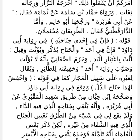
أَمَرَهُمْ أَنْ يَفْعَلُوا ذَلِكَ " أَخْرَجَهُ الْبَزَّار وَرِجَاله
ثِقَات , وَرَوَاهُ حَمَّاد بْن سَلَمَة عَنْ ثُمَامَة فَقَالَ : "
عَنْ أَبِي هُرَيْرَة " وَرَجَّحَهَا أَبُو حَاتِم , وَأَمَّا
الدَّارَقُطْنِيُّ فَقَالَ : الطَّرِيقَانِ مُحْتَمَلَانِ.
‏ ‏قَوْله : ( فَإِنَّ فِي إِحْدَى جَنَاحَيْهِ ) ‏ ‏فِي رِوَايَة أَبِي
دَاوُدَ " فَإِنَّ فِي أَحَد " وَالْجَنَاح يُذَكَّر وَيُؤَنَّث وَقِيلَ :
أُنِّثَ بِاعْتِبَارِ الْيَد , وَجَزَمَ الصَّغَانِيّ بِأَنَّهُ لَا يُؤَنَّث
وَصَوَّبَ رِوَايَة " أَحَد " وَحَقِيقَته لِلطَّائِرِ , وَيُقَال
لِغَيْرِهِ عَلَى سَبِيل الْمَجَاز كَمَا فِي قَوْله : ( وَاخْفِضْ
لَهُمَا جَنَاح الذُّلّ ) وَوَقَعَ فِي رِوَايَة أَبِي دَاوُدَ
وَصَحَّحَهُ اِبْن حِبَّان مِنْ طَرِيق سَعِيد الْمَقْبُرِيِّ عَنْ
أَبِي هُرَيْرَة , وَأَنَّهُ يَتَّقِي بِجَنَاحِهِ الَّذِي فِيهِ الدَّاء ,
وَلَمْ يَقَع لِي فِي شَيْء مِنْ الطُّرُق تَعْيِين الْجَنَاح
الَّذِي فِيهِ الشِّفَاء مِنْ غَيْره , لَكِنْ ذَكَرَ بَعْض
الْعُلَمَاء أَنَّهُ تَأَمَّلَهُ فَوَجَدَهُ يَتَّقِي بِجَنَاحِهِ الْأَيْسَر