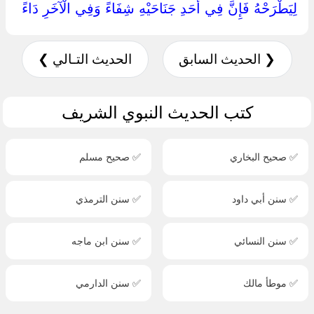
لِيَطْرَحْهُ فَإِنَّ فِي أَحَدِ جَنَاحَيْهِ شِفَاءً وَفِي الْآخَرِ دَاءً ‏
❮ الحديث السابق
الحديث التـالي ❯
كتب الحديث النبوي الشريف
✅ صحيح البخاري
✅ صحيح مسلم
✅ سنن أبي داود
✅ سنن الترمذي
✅ سنن النسائي
✅ سنن ابن ماجه
✅ موطأ مالك
✅ سنن الدارمي