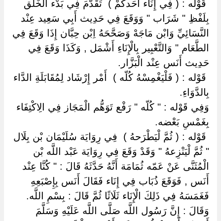
‏ ‏قَوْله : ( فِي إِنَاء أَحَدكُمْ ) ‏ ‏تَقَدَّمَ فِي بَدْء الْخَلْق
بِلَفْظِ " شَرَاب " وَوَقَعَ فِي حَدِيث أَبِي سَعِيد عِنْد
النَّسَائِيِّ وَابْن مَاجَهْ وَصَحَّحَهُ اِبْن حِبَّان إِذَا وَقَعَ فِي
الطَّعَام " وَالتَّعْبِير بِالْإِنَاءِ أَشْمَل , وَكَذَا وَقَعَ فِي
حَدِيث أَنَس عِنْد الْبَزَّار.
‏ ‏قَوْله : ( فَلْيَغْمِسْهُ كُلّه ) ‏ ‏أَمْر إِرْشَاد لِمُقَابَلَةِ الدَّاء
بِالدَّوَاءِ.
وَفِي قَوْله : " كُلّه " رَفْع تَوَهُّم الْمَجَاز فِي الِاكْتِفَاء
بِغَمْسِ بَعْضه.
‏ ‏قَوْله : ( ثُمَّ لْيَطْرَحهُ ) ‏ ‏فِي رِوَايَة سُلَيْمَان بْن بِلَال
" ثُمَّ لْيَنْزِعهُ " وَقَدْ وَقَعَ فِي رِوَايَة عَبْد اللَّه بْن
الْمُثَنَّى عَنْ عَمّه ثُمَامَة أَنَّهُ حَدَّثَهُ قَالَ : " كُنَّا عِنْد
أَنَس , فَوَقَعَ ذُبَاب فِي إِنَاء فَقَالَ أَنَس بِإِصْبَعِهِ
فَغَمَسَهُ فِي ذَلِكَ الْإِنَاء ثَلَاثًا ثُمَّ قَالَ : بِسْمِ اللَّه.
وَقَالَ : إِنَّ رَسُول اللَّه صَلَّى اللَّه عَلَيْهِ وَسَلَّمَ