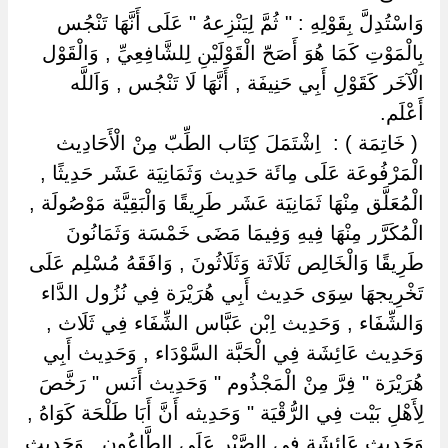
وَاسْتُدِلَّ بِقَوْلِهِ : " ثُمَّ لِيَنْزِعهُ " عَلَى أَنَّهَا تَنْجُس
بِالْمَوْتِ كَمَا هُوَ أَصَحّ الْقَوْلَيْنِ لِلشَّافِعِيِّ , وَالْقَوْل
الْآخَر كَقَوْلِ أَبِي حَنِيفَة , أَنَّهَا لَا تَنْجُس , وَاَللَّه
أَعْلَم.
‏ ‏( خَاتِمَة ) : ‏ ‏اِشْتَمَلَ كِتَاب الطِّبّ مِنْ الْأَحَادِيث
الْمَرْفُوعَة عَلَى مِائَة حَدِيث وَثَمَانِيَة عَشَر حَدِيثًا ,
الْمُعَلَّق مِنْهَا ثَمَانِيَة عَشَر طَرِيقًا وَالْبَقِيَّة مَوْصُولَة ,
الْمُكَرَّر مِنْهَا فِيهِ وَفِيمَا مَضَى خَمْسَة وَثَمَانُونَ
طَرِيقًا وَالْخَالِص ثَلَاثَة وَثَلَاثُونَ , وَافَقَهُ مُسْلِم عَلَى
تَخْرِيجهَا سِوَى حَدِيث أَبِي هُرَيْرَة فِي نُزُول الدَّاء
وَالشِّفَاء , وَحَدِيث اِبْن عَبَّاس الشِّفَاء فِي ثَلَاث ,
وَحَدِيث عَائِشَة فِي الْحَبَّة السَّوْدَاء , وَحَدِيث أَبِي
هُرَيْرَة " فِرَّ مِنْ الْمَجْذُوم " وَحَدِيث أَنَس " رَخَّصَ
لِأَهْلِ بَيْت فِي الرُّقْيَة " وَحَدِيثه أَنَّ أَبَا طَلْحَة كَوَاهُ ,
وَحَدِيث عَائِشَة فِي الصَّبْر عَلَى الطَّاعُون , وَحَدِيث