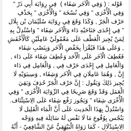
‏ ‏قَوْله : ( وَفِي الْآخَر شِفَاء ) ‏ ‏فِي رِوَايَة أَبِي ذَرّ "
وَفِي الْأُخْرَى " وَفِي نُسْخَة " وَالْأُخْرَى " بِحَذْفِ
حَرْف الْجَرّ , وَكَذَا وَقَعَ فِي رِوَايَة سُلَيْمَان بْن بِلَال
" فِي إِحْدَى جَنَاحَيْهِ دَاء وَالْآخَر شِفَاء " وَاسْتُدِلَّ بِهِ
لِمَنْ يُجِيز الْعَطْف عَلَى مَعْمُولَيْ عَامِلَيْنِ كَالْأَخْفَشِ
, وَعَلَى هَذَا فَيُقْرَأ بِخَفْضِ الْآخَر وَبِنَصْبِ شِفَاء
فَعُطِفَ الْآخَر عَلَى الْأَحَد وَعُطِفَ شِفَاء عَلَى دَاء ,
وَالْعَامِل فِي إِحْدَى حَرْف فِي , وَالْعَامِل فِي دَاء
إِنَّ , وَهُمَا عَامِلَانِ فِي الْآخَر وَشِفَاء , وَسِيبَوَيْهِ لَا
يُجِيز ذَلِكَ وَيَقُول : إِنَّ حَرْف الْجَرّ حُذِفَ وَبَقِيَ
الْعَمَل وَقَدْ وَقَعَ صَرِيحًا فِي الرِّوَايَة الْأُخْرَى " وَفِي
الْأُخْرَى شِفَاء " وَيَجُوز رَفْع شِفَاء عَلَى الِاسْتِئْنَاف.
وَاسْتُدِلَّ بِهَذَا الْحَدِيث عَلَى أَنَّ الْمَاء الْقَلِيل لَا
يَنْجُس بِوُقُوعِ مَا لَا نَفْس لَهُ سَائِلَة فِيهِ وَوَجْه
الِاسْتِدْلَال - كَمَا رَوَاهُ الْبَيْهَقِيُّ عَنْ الشَّافِعِيّ - أَنَّهُ