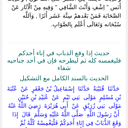
أَنَس " اِشْفِ وَأَنْتَ الشَّافِي " وَفِيهِ مِنْ الْآثَار عَنْ
الصَّحَابَة فَمَنْ بَعْدهمْ سِتَّة عَشَر أَثَرًا , وَاَللَّه
سُبْحَانه وَتَعَالَى أَعْلَم بِالصَّوَابِ.
حديث إذا وقع الذباب في إناء أحدكم
فليغمسه كله ثم ليطرحه فإن في أحد جناحيه
شفاء
الحديث بالسند الكامل مع التشكيل
‏ ‏حَدَّثَنَا ‏ ‏قُتَيْبَةُ ‏ ‏حَدَّثَنَا ‏ ‏إِسْمَاعِيلُ بْنُ جَعْفَرٍ ‏ ‏عَنْ ‏ ‏عُتْبَةَ
بْنِ مُسْلِمٍ ‏ ‏مَوْلَى ‏ ‏بَنِي تَيْمٍ ‏ ‏عَنْ ‏ ‏عُبَيْدِ بْنِ حُنَيْنٍ ‏
‏مَوْلَى ‏ ‏بَنِي زُرَيْقٍ ‏ ‏عَنْ ‏ ‏أَبِي هُرَيْرَةَ ‏ ‏رَضِيَ اللَّهُ عَنْهُ
‏ ‏أَنَّ رَسُولَ اللَّهِ ‏ ‏صَلَّى اللَّهُ عَلَيْهِ وَسَلَّمَ ‏ ‏قَالَ ‏ ‏إِذَا
وَقَعَ الذُّبَابُ فِي إِنَاءِ أَحَدِكُمْ فَلْيَغْمِسْهُ كُلَّهُ ثُمَّ