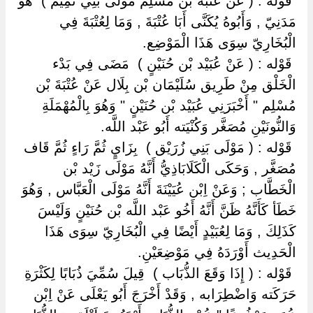
‏ ‏قَوْله : ( عَنْ عُتْبَةَ بْن مُسْلِم مَوْلَى بَنِي تَمِيم ) ‏ ‏هُوَ
مَدَنِيّ , وَأَبُوهُ يُكَنَّى أَبَا عُتْبَةَ , وَمَا لِعُتْبَةَ فِي
الْبُخَارِيّ سِوَى هَذَا الْمَوْضِع.
‏ ‏قَوْله : ( عَنْ عُبَيْد بْن حُنَيْنٍ ) ‏ ‏مَضَى فِي بَدْء
الْخَلْق مِنْ طَرِيق سُلَيْمَان بْن بِلَال عَنْ عُتْبَةَ بْن
مُسْلِم " أَخْبَرَنِي عُبَيْد بْن حُنَيْنٍ " وَهُوَ بِالْمُهْمَلَةِ
وَالنُّونَيْنِ مُصَغَّر وَكُنْيَته أَبُو عَبْد اللَّه.
‏ ‏قَوْله : ( مَوْلَى بَنِي زُرَيْق ) ‏ ‏بِزَايٍ ثُمَّ رَاءٍ ثُمَّ قَاف
مُصَغَّر , وَحَكَى الْكَلَابَاذِيُّ أَنَّهُ مَوْلَى زَيْد بْن
الْخَطَّاب ; وَعَنْ اِبْن عُيَيْنَةَ أَنَّهُ مَوْلَى الْعَبَّاس , وَهُوَ
خَطَأ كَأَنَّهُ ظَنَّ أَنَّهُ أَخُو عَبْد اللَّه بْن حُنَيْنٍ وَلَيْسَ
كَذَلِكَ , وَمَا لِعُبَيْدٍ أَيْضًا فِي الْبُخَارِيّ سِوَى هَذَا
الْحَدِيث أَوْرَدَهُ فِي مَوْضِعَيْنِ.
‏ ‏قَوْله : ( إِذَا وَقَعَ الذُّبَاب ) ‏ ‏قِيلَ سُمِّيَ ذُبَابًا لِكَثْرَةِ
حَرَكَته وَاضْطِرَابه , وَقَدْ أَخْرَجَ أَبُو يَعْلَى عَنْ اِبْن