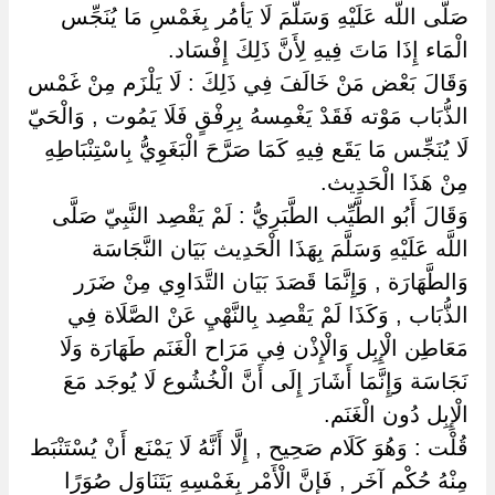
صَلَّى اللَّه عَلَيْهِ وَسَلَّمَ لَا يَأْمُر بِغَمْسِ مَا يُنَجِّس
الْمَاء إِذَا مَاتَ فِيهِ لِأَنَّ ذَلِكَ إِفْسَاد.
وَقَالَ بَعْض مَنْ خَالَفَ فِي ذَلِكَ : لَا يَلْزَم مِنْ غَمْس
الذُّبَاب مَوْته فَقَدْ يَغْمِسهُ بِرِفْقٍ فَلَا يَمُوت , وَالْحَيّ
لَا يُنَجِّس مَا يَقَع فِيهِ كَمَا صَرَّحَ الْبَغَوِيُّ بِاسْتِنْبَاطِهِ
مِنْ هَذَا الْحَدِيث.
وَقَالَ أَبُو الطَّيِّب الطَّبَرِيُّ : لَمْ يَقْصِد النَّبِيّ صَلَّى
اللَّه عَلَيْهِ وَسَلَّمَ بِهَذَا الْحَدِيث بَيَان النَّجَاسَة
وَالطَّهَارَة , وَإِنَّمَا قَصَدَ بَيَان التَّدَاوِي مِنْ ضَرَر
الذُّبَاب , وَكَذَا لَمْ يَقْصِد بِالنَّهْيِ عَنْ الصَّلَاة فِي
مَعَاطِن الْإِبِل وَالْإِذْن فِي مَرَاح الْغَنَم طَهَارَة وَلَا
نَجَاسَة وَإِنَّمَا أَشَارَ إِلَى أَنَّ الْخُشُوع لَا يُوجَد مَعَ
الْإِبِل دُون الْغَنَم.
قُلْت : وَهُوَ كَلَام صَحِيح , إِلَّا أَنَّهُ لَا يَمْنَع أَنْ يُسْتَنْبَط
مِنْهُ حُكْم آخَر , فَإِنَّ الْأَمْر بِغَمْسِهِ يَتَنَاوَل صُوَرًا