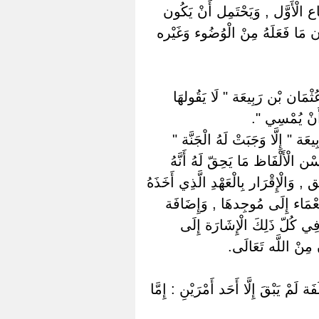
ِفَاع الْأَوَّل , وَيَحْتَمِل أَنْ يَكُون
ون مَا فَعَلَهُ مِنْ الْوُضُوء وَغَيْره
ُثْمَان بْن رَبِيعَة " لَا يَقُولهَا
 أَنْ يُمْسِي ".
َة " إِلَّا وَجَبَتْ لَهُ الْجَنَّة "
 الْأَلْفَاظ مَا يَحِقّ لَهُ أَنَّهُ
ِق , وَالْإِقْرَار بِالْعَهْدِ الَّذِي أَخَذَهُ
َّعْمَاء إِلَى مُوجِدهَا , وَإِضَافَة
َفِي كُلّ ذَلِكَ الْإِشَارَة إِلَى
 مِنْ اللَّه تَعَالَى.
ة لَمْ يَبْقَ إِلَّا أَحَد أَمْرَيْنِ : إِمَّا