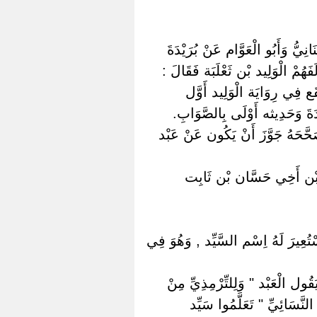
انِيُّ وَأَبُو الْعَوَّام عَنْ بُرَيْدَةَ
فَهُمْ الْوَلِيد بْن ثَعْلَبَة فَقَالَ :
يَقَع فِي رِوَايَة الْوَلِيد أَوَّل
دَةَ وَحَدِيثه أَوْلَى بِالصَّوَابِ.
صَحَّحَهُ جَوَّزَ أَنْ يَكُون عَنْ عَبْد
ّ اِبْن أَخِي حَسَّان بْن ثَابِت
ُسْتُعِيرَ لَهُ اِسْم السَّيِّد , وَهُوَ فِي
َقُول الْعَبْد " وَلِلتِّرْمِذِيِّ مِنْ
َّسَائِيِّ " تَعَلَّمُوا سَيِّد