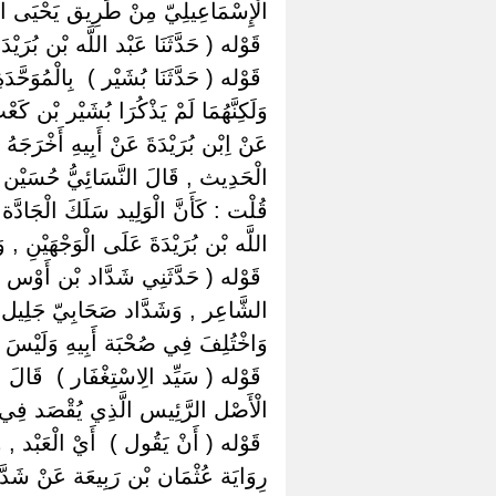
الْإِسْمَاعِيلِيّ مِنْ طَرِيق يَحْيَى ال
‏ ‏قَوْله ( حَدَّثَنَا عَبْد اللَّه بْن بُرَيْ
‏ ‏قَوْله ( حَدَّثَنَا بُشَيْر ) ‏ ‏بِالْمُوَحَّ
وَلَكِنَّهُمَا لَمْ يَذْكُرَا بُشَيْر بْن كَع
عَنْ اِبْن بُرَيْدَةَ عَنْ أَبِيهِ أَخْرَجَهُ 
الْحَدِيث , قَالَ النَّسَائِيُّ حُسَيْن الْم
قُلْت : كَأَنَّ الْوَلِيد سَلَكَ الْجَادَّة 
اللَّه بْن بُرَيْدَةَ عَلَى الْوَجْهَيْنِ , وَ
‏ ‏قَوْله ( حَدَّثَنِي شَدَّاد بْن أَوْس )
الشَّاعِر , وَشَدَّاد صَحَابِيّ جَلِيل نَ
وَاخْتُلِفَ فِي صُحْبَة أَبِيهِ وَلَيْسَ لِ
‏ ‏قَوْله ( سَيِّد الِاسْتِغْفَار ) ‏ ‏قَالَ 
الْأَصْل الرَّئِيس الَّذِي يُقْصَد فِي الْ
‏ ‏قَوْله ( أَنْ يَقُول ) ‏ ‏أَيْ الْعَبْد , 
رِوَايَة عُثْمَان بْن رَبِيعَة عَنْ شَدَّا