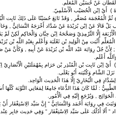
ْقَطَّان عَنْ حُسَيْن الْمُعَلِّم.
دَةَ ) ‏ ‏أَيْ اِبْن الْحُصَيْب الْأَسْلَمِيّ.
دَةِ ثُمَّ الْمُعْجَمَة مُصَغَّر , وَقَدْ تَابَعَ حُسَيْنًا عَلَى ذَلِكَ ثَابِت الْبُنَ
ْب بَلْ قَالَا عَنْ اِبْن بُرَيْدَةَ عَنْ شَدَّاد أَخْرَجَهُ النَّسَائِيُّ , وَخَالَ
الْأَرْبَعَة إِلَّا التِّرْمِذِيّ وَصَحَّحَهُ اِبْن حِبَّان وَالْحَاكِم لَكِنْ لَمْ 
ُعَلِّم أَثْبَت مِنْ الْوَلِيد بْن ثَعْلَبَة وَأَعْلَم بِعَبْدِ اللَّه بْن بُرَيْ
; لِأَنَّ جُلّ رِوَايَة عَبْد اللَّه بْن بُرَيْدَةَ عَنْ أَبِيهِ , وَكَأَنَّ مَنْ 
اَللَّه أَعْلَم.
 ‏ ‏أَيْ اِبْن ثَابِت بْن الْمُنْذِر بْن حَرَام بِمُهْمَلَتَيْنِ الْأَنْصَارِي
زَلَ الشَّام وَكُنْيَته أَبُو يَعْلَى.
شَدَّادٍ فِي الْبُخَارِيّ إِلَّا هَذَا الْحَدِيث الْوَاحِد.
الطِّيبِيُّ : لَمَّا كَانَ هَذَا الدُّعَاء جَامِعًا لِمَعَانِي التَّوْبَة كُلّهَا ا
حَوَائِج , وَيُرْجَع إِلَيْهِ فِي الْأُمُور.
وَثَبَتَ فِي رِوَايَة أَحْمَد وَالنَّسَائِيُّ " إِنَّ سَيِّد الِاسْتِغْفَار أَنْ ي
د " أَلَا أَدُلّك عَلَى سَيِّد الِاسْتِغْفَار " وَفِي حَدِيث جَابِر عِنْد الن