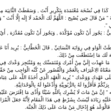
ِي ) ‏ ‏كَذَا فِي نُسْخَة مُعْتَمَدَة بِتَكْرِيرِ أَنْتَ , وَسَقَطَتْ الثَّانِيَة
 " مَنْ قَالَ حِين يُصْبِح : اللَّهُمَّ لَك الْحَمْد لَا إِلَه إِلَّا أَنْتَ "
ي ".
يبِيُّ : يَجُوز أَنْ تَكُون مُؤَكَّدَة , وَيَجُوز أَنْ تَكُون مُقَدَّرَة , أَيْ
َتْ الْوَاو فِي رِوَايَة النَّسَائِيِّ , قَالَ الْخَطَّابِيُّ : يُرِيد أَنَا عَ
ة لَك مَا اِسْتَطَعْت مِنْ ذَلِكَ.
 مَا عَهِدْت إِلَيَّ مِنْ أَمْرك وَمُتَمَسِّك بِهِ وَمُنْتَجِز وَعْدك فِي ال
ْنَاهُ الِاعْتِرَاف بِالْعَجْزِ وَالْقُصُور عَنْ كُنْه الْوَاجِب مِنْ حَقّ
َلَى عَهْدك وَوَعْدك " يُرِيد الْعَهْد الَّذِي أَخَذَهُ اللَّه عَلَى عِبَاده 
ُمْ فَأَقَرُّوا لَهُ بِالرُّبُوبِيَّةِ وَأَذْعَنُوا لَهُ بِالْوَحْدَانِيَّةِ.
" إنَّ مَنْ مَاتَ لَا يُشْرِك بِاَللَّهِ شَيْئًا وَأَدَّى مَا اِفْتَرَضَ عَلَيْهِ 
لَيْهِ زِيَادَة لَيْسَتْ بِشَرْطٍ فِي هَذَا الْمَقَام لِأَنَّهُ جَعَلَ الْمُرَاد
 فَالْوَعْد هُوَ إِدْخَال مَنْ مَاتَ عَلَى ذَلِكَ الْجَنَّة.