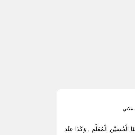
قلاني
ثَنَا الْحُسَيْن الْمُعَلِّم , وَكَذَا عِنْد