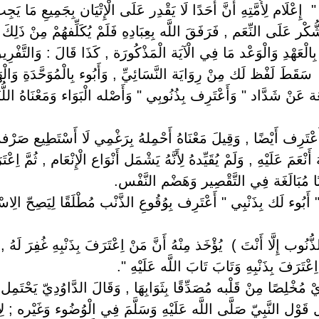
ِعْلَام لِأُمَّتِهِ أَنَّ أَحَدًا لَا يَقْدِر عَلَى الْإِتْيَان بِجَمِيعِ مَا يَجِب ع
كْر عَلَى النِّعَم , فَرَفَقَ اللَّه بِعِبَادِهِ فَلَمْ يُكَلِّفهُمْ مِنْ ذَلِكَ 
بِالْعَهْدِ وَالْوَعْد مَا فِي الْآيَة الْمَذْكُورَة , كَذَا قَالَ : وَالتَّفْرِ
 ‏ ‏سَقَطَ لَفْظ لَك مِنْ رِوَايَة النَّسَائِيِّ , وَأَبُوء بِالْمُوَحَّدَةِ وَال
َنْ شَدَّاد " وَأَعْتَرِف بِذُنُوبِي " وَأَصْله الْبَوَاء وَمَعْنَاهُ اللُّزُوم ,
ْ أَعْتَرِف أَيْضًا , وَقِيلَ مَعْنَاهُ أَحْمِلهُ بِرَغْمِي لَا أَسْتَطِيع صَرْف
ُ أَنْعَمَ عَلَيْهِ , وَلَمْ يُقَيِّدهُ لِأَنَّهُ يَشْمَل أَنْوَاع الْإِنْعَام , ثُمَّ اِعْتَ
ذَنْبًا مُبَالَغَة فِي التَّقْصِير وَهَضْم النَّفْس.
ُوء لَك بِذَنْبِي " أَعْتَرِف بِوُقُوعِ الذَّنْب مُطْلَقًا لِيَصِحّ الِاسْتِغْفَ
الذُّنُوب إِلَّا أَنْتَ ) ‏ ‏يُؤْخَذ مِنْهُ أَنَّ مَنْ اِعْتَرَفَ بِذَنْبِهِ غُفِرَ
عْتَرَفَ بِذَنْبِهِ وَتَابَ تَابَ اللَّه عَلَيْهِ ".
‏أَيْ مُخْلِصًا مِنْ قَلْبه مُصَدِّقًا بِثَوَابِهَا , وَقَالَ الدَّاوُدِيّ يَحْتَم
َوْل النَّبِيّ صَلَّى اللَّه عَلَيْهِ وَسَلَّمَ فِي الْوُضُوء وَغَيْره ; لِأَنَّهُ