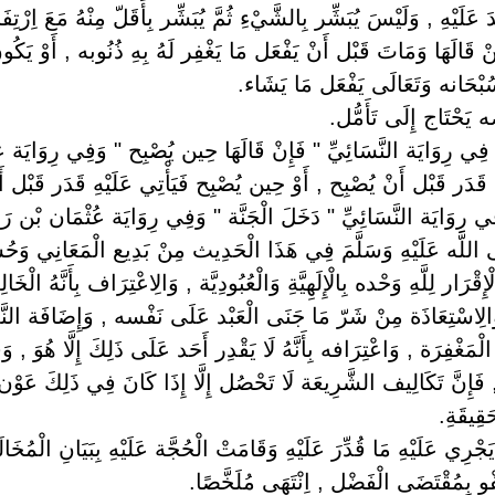
َ عَلَيْهِ , وَلَيْسَ يُبَشِّر بِالشَّيْءِ ثُمَّ يُبَشِّر بِأَقَلّ مِنْهُ مَعَ اِرْت
 قَالَهَا وَمَاتَ قَبْل أَنْ يَفْعَل مَا يَغْفِر لَهُ بِهِ ذُنُوبه , أَوْ يَكُ
ه سُبْحَانه وَتَعَالَى يَفْعَل مَا يَشَاء.
ه يَحْتَاج إِلَى تَأَمُّل.
 ‏ ‏فِي رِوَايَة النَّسَائِيِّ " فَإِنْ قَالَهَا حِين يُصْبِح " وَفِي رِوَايَة ع
قَدَر قَبْل أَنْ يُصْبِح , أَوْ حِين يُصْبِح فَيَأْتِي عَلَيْهِ قَدَر قَبْل
فِي رِوَايَة النَّسَائِيِّ " دَخَلَ الْجَنَّة " وَفِي رِوَايَة عُثْمَان بْن رَبِيع
اللَّه عَلَيْهِ وَسَلَّمَ فِي هَذَا الْحَدِيث مِنْ بَدِيع الْمَعَانِي وَحُسْن
رَار لِلَّهِ وَحْده بِالْإِلَهِيَّةِ وَالْعُبُودِيَّة , وَالِاعْتِرَاف بِأَنَّهُ الْخَال
 , وَالِاسْتِعَاذَة مِنْ شَرّ مَا جَنَى الْعَبْد عَلَى نَفْسه , وَإِضَافَة الن
َغْفِرَة , وَاعْتِرَافه بِأَنَّهُ لَا يَقْدِر أَحَد عَلَى ذَلِكَ إِلَّا هُوَ , و
فَإِنَّ تَكَالِيف الشَّرِيعَة لَا تَحْصُل إِلَّا إِذَا كَانَ فِي ذَلِكَ عَوْن
َقِيقَةِ.
َجْرِي عَلَيْهِ مَا قُدِّرَ عَلَيْهِ وَقَامَتْ الْحُجَّة عَلَيْهِ بِبَيَانِ الْمُخَالَفَ
فْو بِمُقْتَضَى الْفَضْل , اِنْتَهَى مُلَخَّصًا.