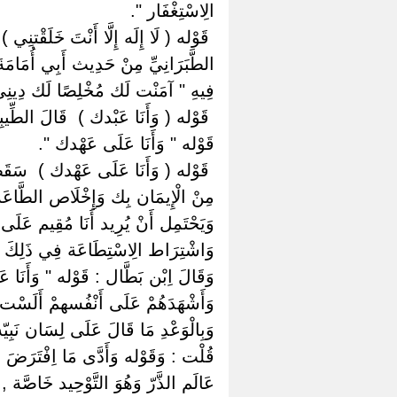
الِاسْتِغْفَار ".
‏ ‏قَوْله ( لَا إِلَه إِلَّا أَنْتَ خَلَقْتن
الطَّبَرَانِيِّ مِنْ حَدِيث أَبِي أُمَامَةَ
فِيهِ " آمَنْت لَك مُخْلِصًا لَك دِينِ
‏ ‏قَوْله ( وَأَنَا عَبْدك ) ‏ ‏قَالَ الطِّ
قَوْله " وَأَنَا عَلَى عَهْدك ".
‏ ‏قَوْله ( وَأَنَا عَلَى عَهْدك ) ‏ ‏سَقَط
مِنْ الْإِيمَان بِك وَإِخْلَاص الطَّاعَ
وَيَحْتَمِل أَنْ يُرِيد أَنَا مُقِيم عَلَى
وَاشْتِرَاط الِاسْتِطَاعَة فِي ذَلِكَ مَع
وَقَالَ اِبْن بَطَّال : قَوْله " وَأَنَا ع
وَأَشْهَدَهُمْ عَلَى أَنْفُسهمْ أَلَسْت بِرَبِّك
وَبِالْوَعْدِ مَا قَالَ عَلَى لِسَان نَبِيّه 
قُلْت : وَقَوْله وَأَدَّى مَا اِفْتَرَضَ عَ
عَالَم الذَّرّ وَهُوَ التَّوْحِيد خَاصَّة ,