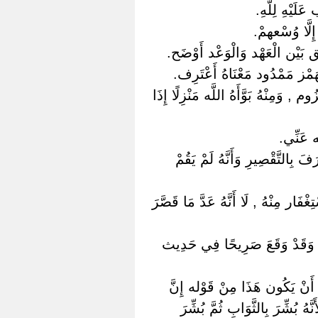
َلَيْهِ لِلَّهِ.
إِلَّا وُسْعهمْ.
يق بَيْن الْعَهْد وَالْوَعْد أَوْضَح.
ْهَمْز مَمْدُود مَعْنَاهُ أَعْتَرِف.
 وَمِنْهُ بَوَّأَهُ اللَّه مَنْزِلًا إِذَا
ه عَنِّي.
رَفَ بِالتَّقْصِيرِ وَأَنَّهُ لَمْ يَقُمْ
ار مِنْهُ , لَا أَنَّهُ عَدَّ مَا قَصَّرَ
 لَهُ , وَقَدْ وَقَعَ صَرِيحًا فِي حَدِيث
ِل أَنْ يَكُون هَذَا مِنْ قَوْله إِنَّ
 بُشِّرَ بِالثَّوَابِ ثُمَّ بُشِّرَ