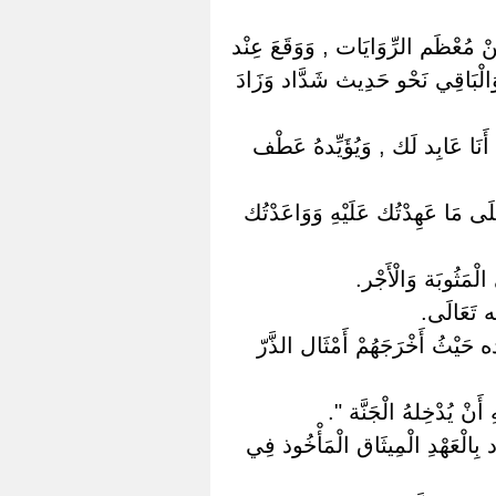
 مِنْ مُعْظَم الرِّوَايَات , وَوَقَعَ عِنْد
 وَالْبَاقِي نَحْو حَدِيث شَدَّاد وَزَادَ
 أَنَا عَابِد لَك , وَيُؤَيِّدهُ عَطْف
لَى مَا عَهِدْتُك عَلَيْهِ وَوَاعَدْتُك
ْمَثُوبَة وَالْأَجْر.
ه تَعَالَى.
حَيْثُ أَخْرَجَهُمْ أَمْثَال الذَّرّ
أَنْ يُدْخِلهُ الْجَنَّة ".
 بِالْعَهْدِ الْمِيثَاق الْمَأْخُوذ فِي