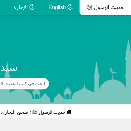
حديث الرسول ﷺ
English
الإجازة
سيد 
حديث الرسول ﷺ
›
صحيح البخاري