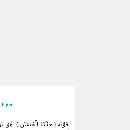
فتح ال
‏ ‏قَوْله ( حَدَّثَنَا الْحُسَيْن ) ‏ ‏هُوَ اِ