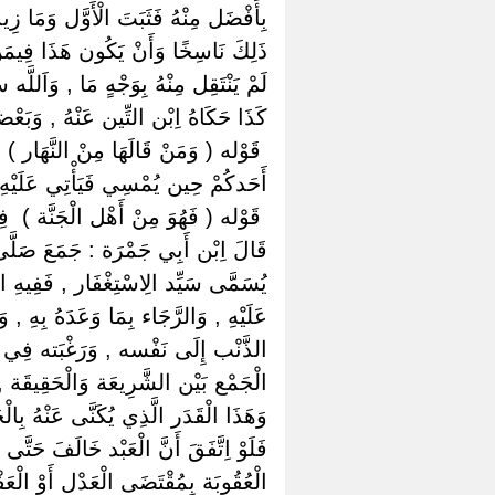
بِأَفْضَل مِنْهُ فَثَبَتَ الْأَوَّل وَمَا زِيد
ذَلِكَ نَاسِخًا وَأَنْ يَكُون هَذَا فِيمَنْ
لَمْ يَنْتَقِل مِنْهُ بِوَجْهٍ مَا , وَاَللَّ
كَذَا حَكَاهُ اِبْن التِّين عَنْهُ , وَبَعْض
‏ ‏قَوْله ( وَمَنْ قَالَهَا مِنْ النَّهَار )
أَحَدكُمْ حِين يُمْسِي فَيَأْتِي عَلَيْهِ 
‏ ‏قَوْله ( فَهُوَ مِنْ أَهْل الْجَنَّة ) ‏ ‏
قَالَ اِبْن أَبِي جَمْرَة : جَمَعَ صَلَّى 
يُسَمَّى سَيِّد الِاسْتِغْفَار , فَفِيهِ الْإِقْ
عَلَيْهِ , وَالرَّجَاء بِمَا وَعَدَهُ بِهِ
الذَّنْب إِلَى نَفْسه , وَرَغْبَته فِي الْم
الْجَمْع بَيْن الشَّرِيعَة وَالْحَقِيقَة , 
وَهَذَا الْقَدَر الَّذِي يُكَنَّى عَنْهُ بِالْح
فَلَوْ اِتَّفَقَ أَنَّ الْعَبْد خَالَفَ حَتَّى ي
الْعُقُوبَة بِمُقْتَضَى الْعَدْل أَوْ الْعَ