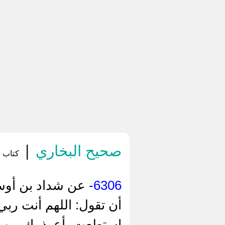
صحيح البخاري
|
كتاب ا
6306-
‌عن شداد بن أوس
أن تقول: اللهم أنت ربي،
استطعت، أعوذ بك من شر