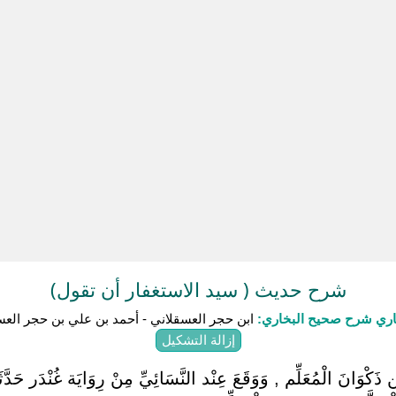
شرح حديث ( سيد الاستغفار أن تقول)
باري شرح صحيح البخاري:
ابن حجر العسقلاني - أحمد بن علي بن حجر العس
إزالة التشكيل
بْن ذَكْوَانَ الْمُعَلِّم , وَوَقَعَ عِنْد النَّسَائِيِّ مِنْ رِوَايَة غُنْدَر حَدَّ