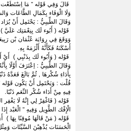
‏ ‏قَالَ وَفِي قَوْله " مَا اِسْتَطَعْت " ‏ ‏إ
وَلَا الْوَفَاء بِكَمَالِ الطَّاعَات وَالشُّ
وَقَالَ الطِّيبِيُّ : يَحْتَمِل أَنْ يُرَاد 
‏ ‏قَوْله ( أَبُوء لَك بِنِعْمَتِك عَلَيَّ )
وَوَقَعَ فِي رِوَايَة عُثْمَان بْن رَبِيعَة ع
أَسْكَنَهُ فَكَأَنَّهُ أَلْزَمَهُ بِهِ.
‏ ‏قَوْله ( وَأَبُوء لَك بِذَنْبِي ) ‏ ‏أَي
وَقَالَ الطِّيبِيُّ : اِعْتَرَفَ أَوَّلًا بِأَنَّه
بِأَدَاءِ شُكْرهَا , ثُمَّ بَالَغَ فَعَدَّهُ 
قُلْت : وَيَحْتَمِل أَنْ يَكُون قَوْله " أَب
فِيهِ مِنْ أَدَاء شُكْر النِّعَم ذَنْبًا.
‏ ‏قَوْله ( فَاغْفِرْ لِي إِنَّهُ لَا يَغْفِر 
الْإِفْك الطَّوِيل وَفِيهِ " الْعَبْد إِذَا اِ
‏ ‏قَوْله ( مَنْ قَالَهَا مُوقِنًا بِهَا ) ‏ 
الْحَسَنَات يُذْهِبْنَ السَّيِّئَات وَمِثْل ق