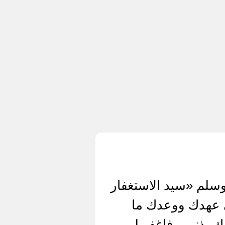
سلم «سيد الاستغفار
لى عهدك ووعدك ما
 بذنبي، فاغفر لي،