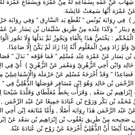
شِهَاب عَنْ عَمِّهِ بِسَمَاعِهِ لَهُ مِنْ عَمْرَة وَبِسَمَاعِ عَمْرَة لَهُ 
نْ عَمْرَة أَنَّهَا سَمِعَتْ عَائِشَةَ.
ينَار ) ‏ ‏فِي رِوَايَة يُونُس " تُقْطَع يَد السَّارِق " وَفِي رِوَايَة حَ
رُبْع دِينَار " وَكَذَا عِنْده مِنْ طَرِيق سُلَيْمَان بْن يَسَار عَنْ عَمْ
ُحْكَم : يَخْتَصُّ هَذَا بِالْفَاءِ وَيَجُوزُ ثَمَّ بَدَلُهَا وَلَا تَجُوز الْوَا
َلَوْ زَادَ وَمِنْ الْمَعْلُوم أَنَّهُ إِذَا زَادَ لَمْ يَكُنْ إِلَّا صَاعِدًا.
 بْن يَسَار عَنْ عَمْرَة عِنْد مُسْلِم " فَمَا فَوْقه " بَدَلَ " فَصَاعِدً
ْن خَالِد وَابْن أَخِي الزُّهْرِيّ وَمَعْمَر عَنْ الزُّهْرِيّ ) ‏ ‏أَيْ فِي ا
َاعِدًا " وَقَدْ أَخْرَجَهُ مُسْلِم عَنْ حَرْمَلَة وَالْإِسْمَاعِيلِيّ مِ
َبْد الرَّحْمَن بْن خَالِد وَهُوَ اِبْن مُسَافِر فَوَصَلَهَا الذُّهْلِيُّ فِي "
إِبْرَاهِيم بْن سَعْد , وَقَرَأْت بِخَطِّ مُغَلْطَاي وَقَلَّدَهُ شَيْخنَا اِبْن 
َمَّد بْن بَكْر وَرَوْح بْن عُبَادَةَ جَمِيعًا عَنْ عَبْد الرَّحْمَن , وَهَ
عَنْ عَبْد الرَّحْمَن هَذَا رِوَايَة أَصْلًا , وَأَمَّا مُتَابَعَة اِبْن أَخِي ال
 فِي صَحِيحه مِنْ طَرِيق يَعْقُوب بْن إِبْرَاهِيم بْن سَعْد عَنْ اِب
خنَا أَيْضًا أَنَّ الذُّهْلِيَّ أَخْرَجَهُ عَنْ رَوْح بْن عُبَادَةَ عَنْهُ.