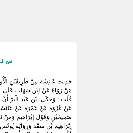
فتح ال
حَدِيث عَائِشَة مِنْ طَرِيقَيْنِ الْأُولَى
مَنْ رَوَاهُ عَنْ اِبْن شِهَاب عَلَى عَم
قُلْت : وَحَكَى اِبْن عَبْد الْبَرّ أَنَّ ب
عَنْ عُرْوَة عَنْ عَمْرَة عَنْ عَائِشَةَ , 
صَحِيحَيْنِ وَقَوْل إِبْرَاهِيم وَمَنْ تَابَ
إِبْرَاهِيم بْن سَعْد وَرِوَايَة يُونُس 