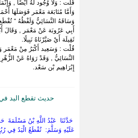
قُلْت : وَلَا وُجُود لَهُ أَيْضًا , وَإِنّ
وَأَمَّا مُتَابَعَة مَعْمَر فَوَصَلَهَا أَحْ
وَسَاقَهُ النَّسَائِيُّ وَلَفْظُهُ " تُقْ
أَبِي عَرُوبَة عَنْ مَعْمَر , وَقَالَ أَبُو 
ثَقِيلَة أَيْ صَيَّرْنَاهُ نَبِيلًا.
قُلْت : وَسَعِيد أَكْبَرُ مِنْ مَعْمَر وَق
النَّسَائِيُّ , وَقَدْ رَوَاهُ عَنْ الزُّهْ
إِبْرَاهِيم بْن سَعْد.
حديث تقطع اليد في 
‏ ‏حَدَّثَنَا ‏ ‏عَبْدُ اللَّهِ بْنُ مَسْلَمَةَ ‏ ‏
عَلَيْهِ وَسَلَّمَ: ‏ ‏تُقْطَعُ الْيَدُ فِي رُبُع