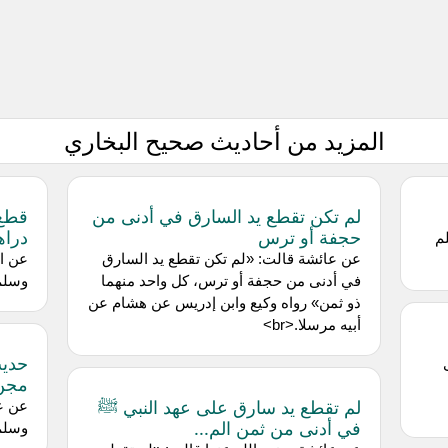
المزيد من أحاديث صحيح البخاري
لم تكن تقطع يد السارق في أدنى من
قطع 
حجفة أو ترس
دراه
م
عن ‌عائشة قالت: «لم تكن تقطع يد السارق
عن ‌ا
في أدنى من حجفة أو ترس، كل واحد منهما
وسلم 
ذو ثمن» رواه وكيع وابن إدريس عن هشام عن
أبيه مرسلا.<br>
حديث
مجن 
لم تقطع يد سارق على عهد النبي ﷺ
عن ‌ع
في أدنى من ثمن الم...
وسلم 