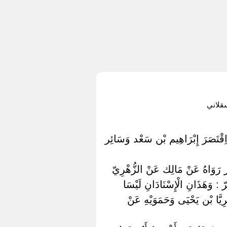
قلاني
ِقْتَصَرَ إِبْرَاهِيم بْن سَعْد وَسَائِر
َر رَوَاهُ عَنْ مَالِك عَنْ الزُّهْرِيّ
: وَهَذَانِ الْإِسْنَادَانِ لَيْسَا
ِيَّا بْن يَحْيَى وَحَمَوَيْهِ عَنْ