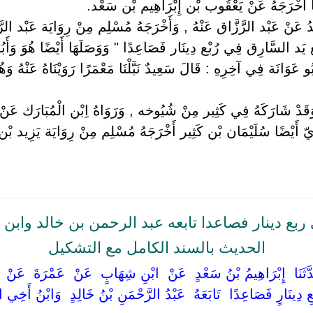
َمَا أَخْرَجَهُ عَنْ يَعْقُوب بْن إِبْرَاهِيم بْن سَعْد.
مَدُ عَنْ عَبْد الرَّزَّاق عَنْهُ , وَأَخْرَجَهُ مُسْلِم مِنْ رِوَايَة عَبْد الر
طَع يَد السَّارِق فِي رُبْع دِينَار فَصَاعِدًا " وَوَصَلَهَا أَيْضًا هُوَ وَ
عَوَانَة فِي آخِرِهِ : قَالَ سَعِيدٌ نَبَّلْنَا مَعْمَرًا رَوَيْنَاهُ عَنْهُ وَهُ
َدْ شَارَكَهُ فِي كَثِير مِنْ شُيُوخه , وَرَوَاهُ اِبْن الْمُبَارَك عَنْ مَع
رِيّ أَيْضًا سُلَيْمَان بْن كَثِير أَخْرَجَهُ مُسْلِم مِنْ رِوَايَة يَزِيد بْن 
ربع دينار فصاعدا تابعه عبد الرحمن بن خالد وابن
الحديث بالسند الكامل مع التشكيل
حَدَّثَنَا ‏ ‏إِبْرَاهِيمُ بْنُ سَعْدٍ ‏ ‏عَنْ ‏ ‏ابْنِ شِهَابٍ ‏ ‏عَنْ ‏ ‏عَمْرَةَ ‏ ‏عَنْ ‏
ِ دِينَارٍ فَصَاعِدًا ‏ ‏تَابَعَهُ ‏ ‏عَبْدُ الرَّحْمَنِ بْنُ خَالِدٍ ‏ ‏وَابْنُ أَخِي الزّ