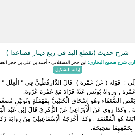
شرح حديث (تقطع اليد في ربع دينار فصاعدا )
باري شرح صحيح البخاري:
ابن حجر العسقلاني - أحمد بن علي بن حجر العس
إزالة التشكيل
 : ‏ ‏قَوْله ( عَنْ عَمْرَةَ ) ‏ ‏قَالَ الدَّارَقُطْنِيُّ فِي " الْعِلَل " ا
ْرَة , وَرَوَاهُ يُونُس عَنْهُ فَزَادَ مَعَ عَمْرَة عُرْوَةَ.
َعْض الضُّعَفَاء وَهُوَ إِسْحَاق الْحُنَيْنِيُّ بِمُهْمَلَةٍ وَنُونَيْنِ مُصَغّ
وَكَذَا رَوَى عَنْ الْأَوْزَاعِيِّ عَنْ الزُّهْرِيّ قَالَ اِبْن عَبْد الْبَرّ 
عَهُ هُوَ الْمُعْتَمَد , وَكَذَا أَخْرَجَهُ الْإِسْمَاعِيلِيّ مِنْ رِوَايَة زَكَر
بِجَمْعِهِمَا صَحِيحَة.