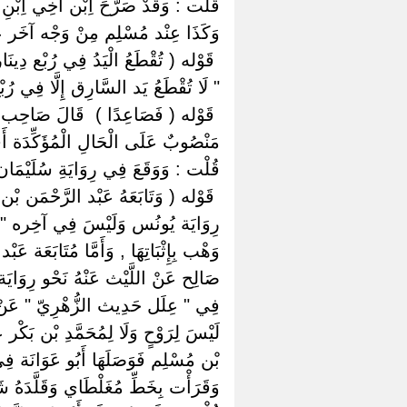
قُلْت : وَقَدْ صَرَّحَ اِبْن أَخِي اِبْنِ 
وَكَذَا عِنْد مُسْلِم مِنْ وَجْه آخَر عَ
‏ ‏قَوْله ( تُقْطَعُ الْيَدُ فِي رُبْع دِ
" لَا تُقْطَعُ يَد السَّارِق إِلَّا فِي 
‏ ‏قَوْله ( فَصَاعِدًا ) ‏ ‏قَالَ صَاحِب الْم
مَنْصُوبٌ عَلَى الْحَالِ الْمُؤَكِّدَة أَيْ و
قُلْت : وَوَقَعَ فِي رِوَايَةِ سُلَيْمَان
‏ ‏قَوْله ( وَتَابَعَهُ عَبْد الرَّحْمَن ب
رِوَايَة يُونُس وَلَيْسَ فِي آخِره " فَص
وَهْب بِإِثْبَاتِهَا , وَأَمَّا مُتَابَعَة ع
صَالِح عَنْ اللَّيْث عَنْهُ نَحْو رِوَايَة 
فِي " عِلَل حَدِيث الزُّهْرِيّ " عَنْ مُح
لَيْسَ لِرَوْحٍ وَلَا لِمُحَمَّدِ بْن بَكْر 
بْن مُسْلِم فَوَصَلَهَا أَبُو عَوَانَة
وَقَرَأْت بِخَطِّ مُغَلْطَاي وَقَلَّدَهُ شَيْ