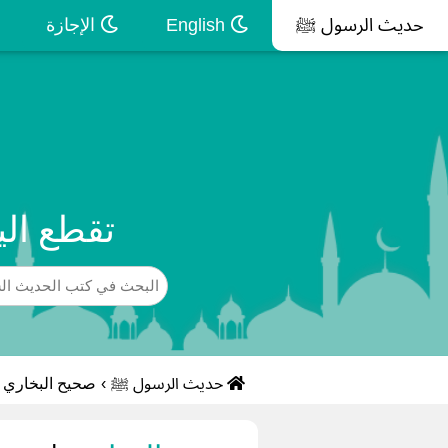
حديث الرسول ﷺ
English
الإجازة
تقطع الي
حديث الرسول ﷺ
›
صحيح البخاري