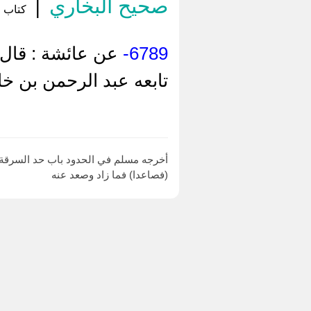
صحيح البخاري
|
كتاب ا
6789-
عن ‌عائشة : قال 
تابعه عبد الرحمن بن خ
أخرجه مسلم في الحدود باب حد السرقة ونصابها رقم 1684 (في ربع دينار) أي في سرقته 
(فصاعدا) فما زاد وصعد عنه