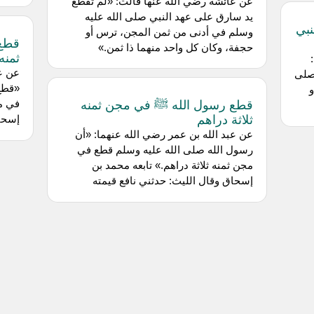
عن ‌عائشة رضي الله عنها قالت: «لم تقطع
يد سارق على عهد النبي صلى الله عليه
نبي
وسلم في أدنى من ثمن المجن، ترس أو
قطع 
حجفة، وكان كل واحد منهما ذا ثمن.»
ثمنه
عن عب
صلى
«قطع 
و
قطع رسول الله ﷺ في مجن ثمنه
في مج
ثلاثة دراهم
إسحاق
عن ‌عبد الله بن عمر رضي الله عنهما: «أن
رسول الله صلى الله عليه وسلم قطع في
مجن ثمنه ثلاثة دراهم.» تابعه محمد بن
إسحاق وقال الليث: حدثني نافع قيمته