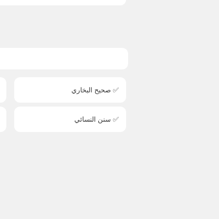
✅ صحيح البخاري
✅ سنن النسائي