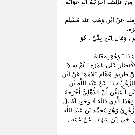
مِنْ عَائِشَة أَخْرَجَهُ أَبُو عَوَانَة ,
رْمَلَة عَنْ اِبْن وَهْب عِنْد مُسْلِم
رَة.
و , وَقَالَ اِبْن جِنِّيٍّ : هُوَ
ا " وَهُوَ بِمَعْنَاهُ.
لِاقْتِصَار عَلَى عَمْرَة " ثُمَّ سَاقَ
نْ طَرِيق هَمَّام كِلَاهُمَا عَنْ اِبْن
 الزُّهْرِيَّات " عَنْ عَبْد اللَّه بْن
الْمُلَقِّن أَنَّ الذُّهْلِيَّ أَخْرَجَهُ
ذَا الَّذِي قَالَهُ لَا وُجُود لَهُ بَلْ
زُّهْرِيّ وَهُوَ مُحَمَّد بْن عَبْد اللَّه
ْن أَخِي اِبْن شِهَاب عَنْ عَمّه ,