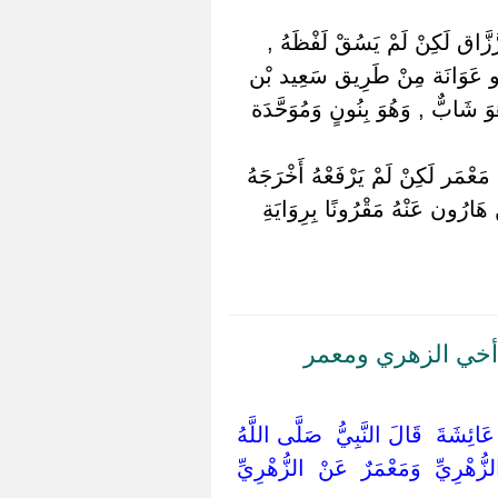
َّزَّاق لَكِنْ لَمْ يَسُقْ لَفْظَهُ ,
أَبُو عَوَانَة مِنْ طَرِيق سَعِيد بْن
وَ شَابٌّ , وَهُوَ بِنُونٍ وَمُوَحَّدَة
ْمَر لَكِنْ لَمْ يَرْفَعْهُ أَخْرَجَهُ
هَارُون عَنْهُ مَقْرُونًا بِرِوَايَةِ
 أخي الزهري ومعمر
 ‏عَائِشَةَ ‏ ‏قَالَ النَّبِيُّ ‏ ‏صَلَّى اللَّهُ
ُهْرِيِّ ‏ ‏وَمَعْمَرٌ ‏ ‏عَنْ ‏ ‏الزُّهْرِيِّ ‏