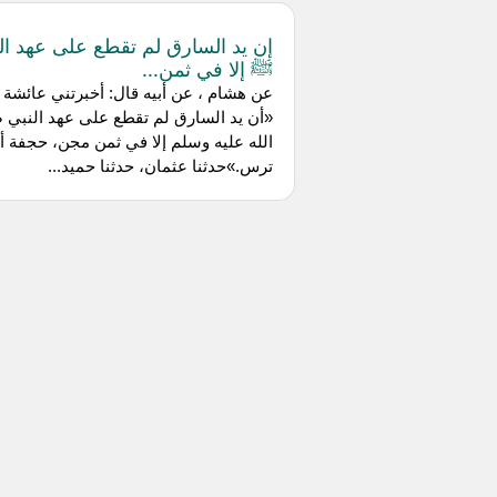
إن يد السارق لم تقطع على عهد ال
ﷺ إلا في ثمن...
عن ‌هشام ، عن ‌أبيه قال: أخبرتني ‌عائشة :
«أن يد السارق لم تقطع على عهد النبي 
الله عليه وسلم إلا في ثمن مجن، حجفة أ
ترس.»حدثنا عثمان، حدثنا حميد...