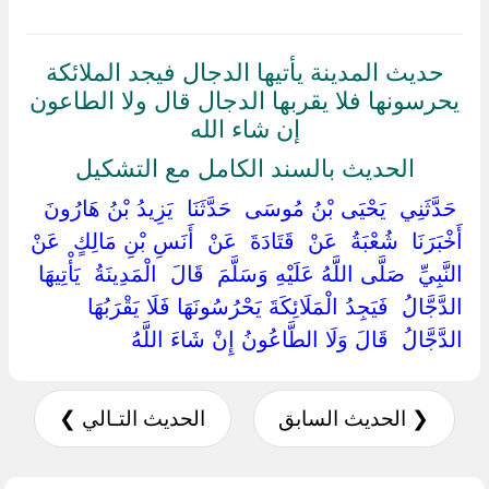
حديث المدينة يأتيها الدجال فيجد الملائكة
يحرسونها فلا يقربها الدجال قال ولا الطاعون
إن شاء الله
الحديث بالسند الكامل مع التشكيل
‏ ‏حَدَّثَنِي ‏ ‏يَحْيَى بْنُ مُوسَى ‏ ‏حَدَّثَنَا ‏ ‏يَزِيدُ بْنُ هَارُونَ ‏
‏أَخْبَرَنَا ‏ ‏شُعْبَةُ ‏ ‏عَنْ ‏ ‏قَتَادَةَ ‏ ‏عَنْ ‏ ‏أَنَسِ بْنِ مَالِكٍ ‏ ‏عَنْ
النَّبِيِّ ‏ ‏صَلَّى اللَّهُ عَلَيْهِ وَسَلَّمَ ‏ ‏قَالَ ‏ ‏الْمَدِينَةُ ‏ ‏يَأْتِيهَا ‏
‏الدَّجَّالُ ‏ ‏فَيَجِدُ الْمَلَائِكَةَ يَحْرُسُونَهَا فَلَا يَقْرَبُهَا ‏
‏الدَّجَّالُ ‏ ‏قَالَ وَلَا الطَّاعُونُ إِنْ شَاءَ اللَّهُ ‏
❮ الحديث السابق
الحديث التـالي ❯