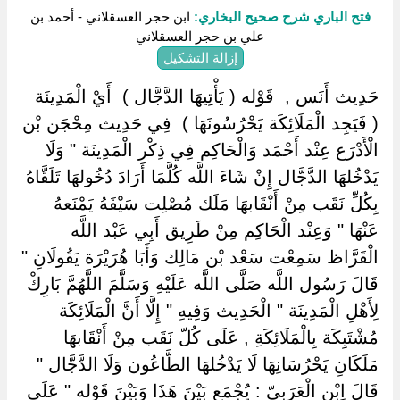
فتح الباري شرح صحيح البخاري:
ابن حجر العسقلاني - أحمد بن
علي بن حجر العسقلاني
إزالة التشكيل
حَدِيث أَنَس , ‏ ‏قَوْله ( يَأْتِيهَا الدَّجَّال ) ‏ ‏أَيْ الْمَدِينَة ‏
‏( فَيَجِد الْمَلَائِكَة يَحْرُسُونَهَا ) ‏ ‏فِي حَدِيث مِحْجَن بْن
الْأَدْرَع عِنْد أَحْمَد وَالْحَاكِم فِي ذِكْر الْمَدِينَة " وَلَا
يَدْخُلهَا الدَّجَّال إِنْ شَاءَ اللَّه كُلَّمَا أَرَادَ دُخُولهَا تَلَقَّاهُ
بِكُلِّ نَقَب مِنْ أَنْقَابهَا مَلَك مُصْلِت سَيْفَهُ يَمْنَعهُ
عَنْهَا " وَعِنْد الْحَاكِم مِنْ طَرِيق أَبِي عَبْد اللَّه
الْقَرَّاظ سَمِعْت سَعْد بْن مَالِك وَأَبَا هُرَيْرَة يَقُولَانِ "
قَالَ رَسُول اللَّه صَلَّى اللَّه عَلَيْهِ وَسَلَّمَ اللَّهُمَّ بَارِكْ
لِأَهْلِ الْمَدِينَة " الْحَدِيث وَفِيهِ " إِلَّا أَنَّ الْمَلَائِكَة
مُشْتَبِكَة بِالْمَلَائِكَةِ , عَلَى كُلّ نَقَب مِنْ أَنْقَابهَا
مَلَكَانِ يَحْرُسَانِهَا لَا يَدْخُلهَا الطَّاعُون وَلَا الدَّجَّال "
قَالَ اِبْن الْعَرَبِيّ : يُجْمَع بَيْنَ هَذَا وَبَيْنَ قَوْله " عَلَى