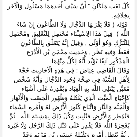
كُلّ نَقَب مَلَكَانِ " أَنَّ سَيْف أَحَدهمَا مَسْلُول وَالْآخَر
بِخِلَافِهِ.
‏ ‏قَوْله ( فَلَا يَقْرَبهَا الدَّجَّال وَلَا الطَّاعُون إِنْ شَاءَ
اللَّه ) ‏ ‏قِيلَ هَذَا الِاسْتِثْنَاء مُحْتَمِل لِلتَّعْلِيقِ وَمُحْتَمِل
لِلتَّبَرُّكِ وَهُوَ أَوْلَى , وَقِيلَ إِنَّهُ يَتَعَلَّق بِالطَّاعُونِ
فَقَطْ وَفِيهِ نَظَر , وَحَدِيث مِحْجَن بْن الْأَدْرَع
الْمَذْكُور آنِفًا يُؤَيِّد أَنَّهُ لِكُلٍّ مِنْهُمَا.
وَقَالَ الْقَاضِي عِيَاض : فِي هَذِهِ الْأَحَادِيث حُجَّة
لِأَهْلِ السُّنَّة فِي صِحَّة وُجُود الدَّجَّال وَأَنَّهُ شَخْص
مُعَيَّن يَبْتَلِي اللَّه بِهِ الْعِبَاد وَيُقْدِرهُ عَلَى أَشْيَاء
كَإِحْيَاءِ الْمَيِّت الَّذِي يَقْتُلهُ وَظُهُور الْخِصْب وَالْأَنْهَار
وَالْجَنَّة وَالنَّار وَاتِّبَاع كُنُوز الْأَرْض لَهُ وَأَمْره السَّمَاء
فَتُمْطِر وَالْأَرْض فَتُنْبِت وَكُلّ ذَلِكَ بِمَشِيئَةِ اللَّه , ثُمَّ
يُعْجِزهُ اللَّه فَلَا يَقْدِر عَلَى قَتْل ذَلِكَ الرَّجُل وَلَا غَيْره
, ثُمَّ يُبْطِل أَمْره وَيَقْتُلهُ عِيسَى بْن مَرْيَم وَقَدْ