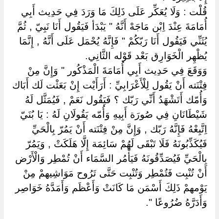
قُلْت : وَلَا يُعَكِّر عَلَى ذَلِكَ مَا وَرَدَ فِي حَدِيث أَبِي
أُمَامَةَ عِنْدَ اِبْن مَاجَهْ أَنَّهُ " يَبْدَأ فَيَقُول أَنَا نَبِيّ , ثُمَّ
يُثَنِّي فَيَقُول أَنَا رَبّكُمْ " فَإِنَّهُ يُحْمَل عَلَى أَنَّهُ , إِنَّمَا
يُظْهِر الْخَوَارِق بَعْد قَوْله الثَّانِي.
وَوَقَعَ فِي حَدِيث أَبِي أُمَامَةَ الْمَذْكُور " وَإِنَّ مِنْ
فِتْنَته أَنْ يَقُول لِلْأَعْرَابِيِّ : أَرَأَيْت إِنْ بَعَثْت لَك أَبَاك
وَأُمّك أَتَشْهَدُ أَنِّي رَبّك ؟ فَيَقُول نَعَمْ , فَيُمَثَّل لَهُ
شَيْطَانَانِ فِي صُورَة أَبِيهِ وَأُمّه يَقُولَانِ لَهُ : يَا بُنَيّ
اِتَّبِعْهُ فَإِنَّهُ رَبّك , وَإِنَّ مِنْ فِتْنَته أَنْ يَمُرّ بِالْحَيِّ
فَيُكَذِّبُونَهُ فَلَا تَبْقَى لَهُمْ سَائِمَة إِلَّا هَلَكَتْ , وَيَمُرّ
بِالْحَيِّ فَيُصَدِّقُونَهُ فَيَأْمُر السَّمَاء أَنْ تُمْطِر وَالْأَرْض
أَنْ تُنْبِت فَتُمْطِر وَتُنْبِت حَتَّى تَرُوح مَوَاشِيهمْ مِنْ
يَوْمهمْ ذَلِكَ أَسْمَن مَا كَانَتْ وَأَعْظَم وَأَمَدَّهُ خَوَاصِر
وَأَدَرَّهُ ضُرُوعًا ".