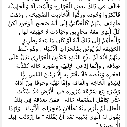
خَالَفَ فِي ذَلِكَ بَعْض الْخَوَارِج وَالْمُعْتَزِلَة وَالْجَهْمِيَّة
فَأَنْكَرُوا وُجُوده وَرَدُّوا الْأَحَادِيث الصَّحِيحَة , وَذَهَبَ
طَوَائِف مِنْهُمْ كَالْجُبَّائِيِّ إِلَى أَنَّهُ صَحِيح الْوُجُود لَكِنْ
كُلّ الَّذِي مَعَهُ مَخَارِيق وَخَيَالَات لَا حَقِيقَة لَهَا ,
وَأَلْجَأَهُمْ إِلَى ذَلِكَ أَنَّهُ لَوْ كَانَ مَا مَعَهُ بِطَرِيقِ
الْحَقِيقَة لَمْ يُوثَق بِمُعْجِزَاتِ الْأَنْبِيَاء , وَهُوَ غَلَط
مِنْهُمْ لِأَنَّهُ لَمْ يَدَّعِ النُّبُوَّة فَتَكُون الْخَوَارِق تَدُلّ عَلَى
صِدْقه , وَإِنَّمَا اِدَّعَى الْإِلَهِيَّة وَصُورَة حَاله تُكَذِّبهُ
لِعَجْزِهِ وَنَقْصه فَلَا يَغْتَرّ بِهِ إِلَّا رَعَاع النَّاس إِمَّا
لِشِدَّةِ الْحَاجَة وَالْفَاقَة وَإِمَّا تَقِيَّة وَخَوْفًا مِنْ أَذَاهُ
وَشَرّه مَعَ سُرْعَة مُرُوره فِي الْأَرْض فَلَا يَمْكُث
حَتَّى يَتَأَمَّل الضُّعَفَاء حَاله , فَمَنْ صَدَّقَهُ فِي تِلْكَ
الْحَال لَمْ يَلْزَم مِنْهُ بُطْلَان مُعْجِزَات الْأَنْبِيَاء , وَلِهَذَا
يَقُول لَهُ الَّذِي يُحْيِيه بَعْد أَنْ يَقْتُلهُ " مَا اِزْدَدْت فِيك
إِلَّا بَصِيرَة ".