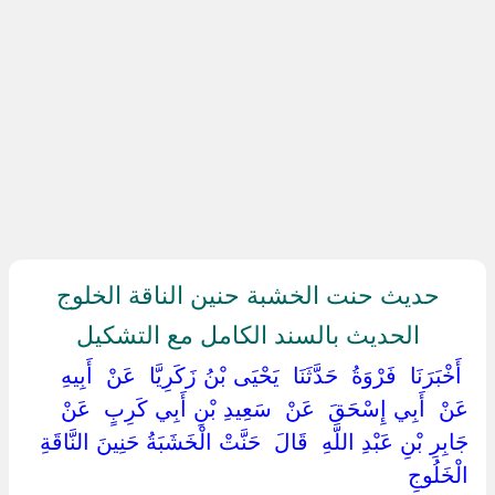
حديث حنت الخشبة حنين الناقة الخلوج
الحديث بالسند الكامل مع التشكيل
‏ ‏أَخْبَرَنَا ‏ ‏فَرْوَةُ ‏ ‏حَدَّثَنَا ‏ ‏يَحْيَى بْنُ زَكَرِيَّا ‏ ‏عَنْ ‏ ‏أَبِيهِ ‏
‏عَنْ ‏ ‏أَبِي إِسْحَقَ ‏ ‏عَنْ ‏ ‏سَعِيدِ بْنِ أَبِي كَرِبٍ ‏ ‏عَنْ ‏
‏جَابِرِ بْنِ عَبْدِ اللَّهِ ‏ ‏قَالَ ‏ ‏حَنَّتْ الْخَشَبَةُ حَنِينَ النَّاقَةِ ‏
‏الْخَلُوجِ ‏