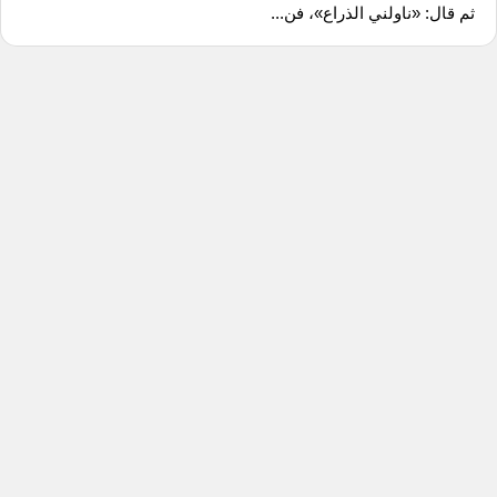
ثم قال: «ناولني الذراع»، فن...