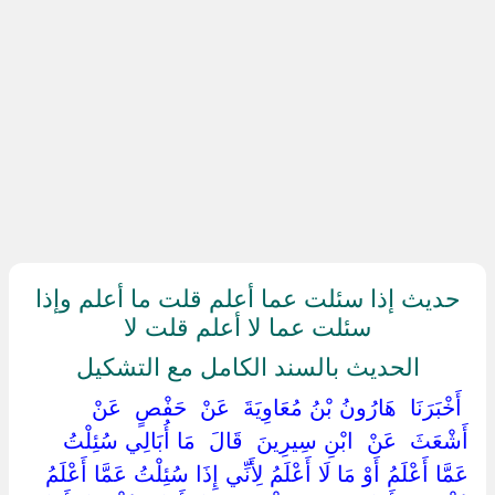
حديث إذا سئلت عما أعلم قلت ما أعلم وإذا
سئلت عما لا أعلم قلت لا
الحديث بالسند الكامل مع التشكيل
‏ ‏أَخْبَرَنَا ‏ ‏هَارُونُ بْنُ مُعَاوِيَةَ ‏ ‏عَنْ ‏ ‏حَفْصٍ ‏ ‏عَنْ ‏
‏أَشْعَثَ ‏ ‏عَنْ ‏ ‏ابْنِ سِيرِينَ ‏ ‏قَالَ ‏ ‏مَا أُبَالِي سُئِلْتُ
عَمَّا أَعْلَمُ أَوْ مَا لَا أَعْلَمُ لِأَنِّي إِذَا سُئِلْتُ عَمَّا أَعْلَمُ