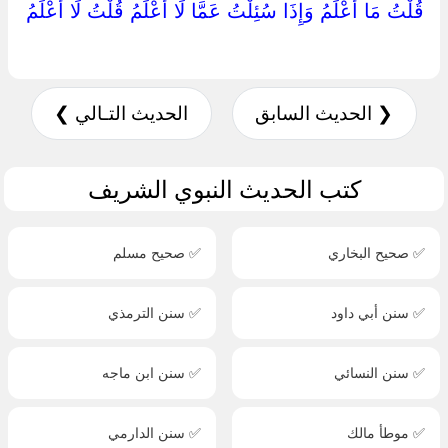
قُلْتُ مَا أَعْلَمُ وَإِذَا سُئِلْتُ عَمَّا لَا أَعْلَمُ قُلْتُ لَا أَعْلَمُ
❮ الحديث السابق
الحديث التـالي ❯
كتب الحديث النبوي الشريف
✅ صحيح البخاري
✅ صحيح مسلم
✅ سنن أبي داود
✅ سنن الترمذي
✅ سنن النسائي
✅ سنن ابن ماجه
✅ موطأ مالك
✅ سنن الدارمي