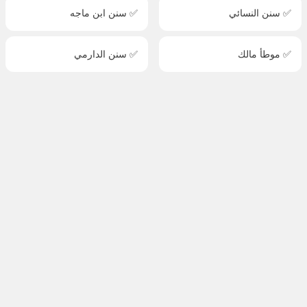
✅ سنن النسائي
✅ سنن ابن ماجه
✅ موطأ مالك
✅ سنن الدارمي