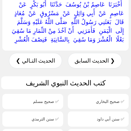
‏ ‏أَخْبَرَنَا ‏ ‏عَاصِمُ بْنُ يُوسُفَ ‏ ‏حَدَّثَنَا ‏ ‏أَبُو بَكْرٍ ‏ ‏عَنْ ‏
‏عَاصِمٍ ‏ ‏عَنْ ‏ ‏أَبِي وَائِلٍ ‏ ‏عَنْ ‏ ‏مَسْرُوقٍ ‏ ‏عَنْ ‏ ‏مُعَاذٍ ‏
‏قَالَ ‏ ‏بَعَثَنِي رَسُولُ اللَّهِ ‏ ‏صَلَّى اللَّهُ عَلَيْهِ وَسَلَّمَ ‏
‏إِلَى ‏ ‏الْيَمَنِ ‏ ‏فَأَمَرَنِي ‏ ‏أَنْ آخُذَ مِنْ الثِّمَارِ مَا سُقِيَ ‏
‏بَعْلًا ‏ ‏الْعُشْرَ وَمَا سُقِيَ ‏ ‏بِالسَّانِيَةِ ‏ ‏فَنِصْفَ الْعُشْرِ ‏
❮ الحديث السابق
الحديث التـالي ❯
كتب الحديث النبوي الشريف
✅ صحيح البخاري
✅ صحيح مسلم
✅ سنن أبي داود
✅ سنن الترمذي