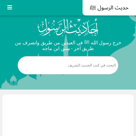
حديث الرسول ﷺ
خرج رسول الله ﷺ في العيدين من طريق وانصرف من
طريق آخر - سنن ابن ماجه