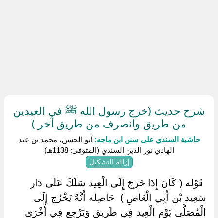
شرح حديث (خرج رسول الله ﷺ في العيدين
من طريق وانصرف من طريق آخر )
حاشية السندي على سنن ابن ماجه:
أبو الحسن، محمد بن عبد
الهادي نور الدين السندي (المتوفى: 1138هـ)
إزالة التشكيل
‏ ‏قَوْله ( كَانَ إِذَا خَرَجَ إِلَى الْعِيد سَلَكَ عَلَى دَار
سَعِيد بْن أَبِي الْعَاصِ ) ‏ ‏حَاصِله أَنَّهُ يَخْرُج إِلَى
الْمُصَلَّى يَوْم الْعِيد فِي طَرِيق وَيَرْجِع فِي أُخْرَى