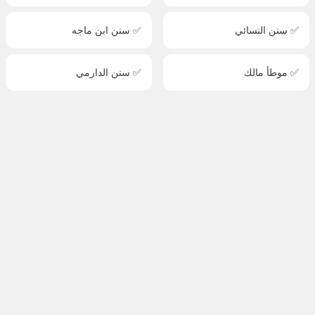
✅ سنن النسائي
✅ سنن ابن ماجه
✅ موطأ مالك
✅ سنن الدارمي