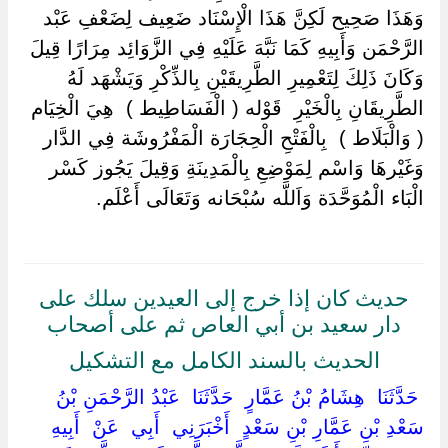
وَهَذَا صَحِيح لَكِنَّ هَذَا الْإِسْنَاد ضَعِيف لِضَعْفِ عَبْد
الرَّحْمَن وَأَبِيهِ كَمَا نَبَّهَ عَلَيْهِ فِي الزَّوَائِد مِرَارًا قِيلَ
وَكَانَ ذَلِكَ لِتَعْمِيرِ الطَّرِيقَيْنِ بِالذِّكْرِ وَيَشْهَد لَهُ
الطَّرِيقَانِ بِالْخَيْرِ ‏ ‏قَوْله ( الْفَسَاطِيط ) ‏ ‏هِيَ الْخِيَام ‏
‏( وَالْبَلَاط ) ‏ ‏بِالْفَتْحِ الْحِجَارَة الْمَفْرُوشَة فِي الدَّار
وَغَيْرهَا وَاسْم لِمَوْضِعِ بِالْمَدِينَةِ وَقِيلَ يَجُوز كَسْر
الْبَاء الْمُوَحَّدَة وَاَللَّه سُبْحَانه وَتَعَالَى أَعْلَم.
حديث كان إذا خرج إلى العيدين سلك على
دار سعيد بن أبي العاص ثم على أصحاب
الحديث بالسند الكامل مع التشكيل
‏ ‏حَدَّثَنَا ‏ ‏هِشَامُ بْنُ عَمَّارٍ ‏ ‏حَدَّثَنَا ‏ ‏عَبْدُ الرَّحْمَنِ بْنُ
سَعْدِ بْنِ عَمَّارِ بْنِ سَعْدٍ ‏ ‏أَخْبَرَنِي ‏ ‏أَبِي ‏ ‏عَنْ ‏ ‏أَبِيهِ ‏