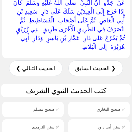
‏عَنْ ‏ ‏جَدِّهِ ‏ ‏أَنَّ النَّبِيَّ ‏ ‏صَلَّى اللَّهُ عَلَيْهِ وَسَلَّمَ ‏ ‏كَانَ ‏
‏إِذَا خَرَجَ إِلَى الْعِيدَيْنِ سَلَكَ عَلَى دَارِ ‏ ‏سَعِيدِ بْنِ
أَبِي الْعَاصِ ‏ ‏ثُمَّ عَلَى أَصْحَابِ ‏ ‏الْفَسَاطِيطِ ‏ ‏ثُمَّ
انْصَرَفَ فِي الطَّرِيقِ الْأُخْرَى طَرِيقِ ‏ ‏بَنِي زُرَيْقٍ ‏
‏ثُمَّ يَخْرُجُ عَلَى دَارِ ‏ ‏عَمَّارِ بْنِ يَاسِرٍ ‏ ‏وَدَارِ ‏ ‏أَبِي
هُرَيْرَةَ ‏ ‏إِلَى الْبَلَاطِ ‏
❮ الحديث السابق
الحديث التـالي ❯
كتب الحديث النبوي الشريف
✅ صحيح البخاري
✅ صحيح مسلم
✅ سنن أبي داود
✅ سنن الترمذي