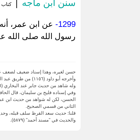
سنن ابن ماجه
|
كتاب إ
1299-
عن ابن عمر، أنه
رسول الله صلى الله عل
حسن لغيره، وهذا إسناد ضعيف لضعف عبد
وأخرجه أبو داود (١١٥٦) من طريق عبد اله بن عمر العمري، بهذا الإسناد.
وله شاهد من حديث جابر عند البخاري (٩٨٦) بلفظ: كان النبي - صلى الله عليه وسلم - إذا كان يوم عيد خالف الطريق.
الحسن، لكن له شواهد من حديث ابن عمر،
الثاني من قسمي الصحيح.
قلنا: حديث سعد القرظ سلف قبله، وحديث
والحديث في "مسند أحمد" (٥٨٧٩).