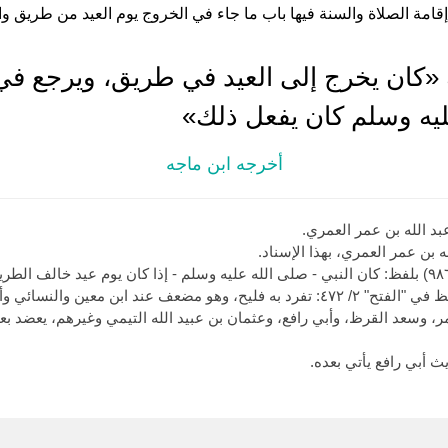
قامة الصلاة والسنة فيها باب ما جاء في الخروج يوم العيد من طريق والرج
 «كان يخرج إلى العيد في طريق، ويرجع في
يه وسلم كان يفعل ذلك»
أخرجه ابن ماجه
 الله بن عمر العمري.
وفي إسناده فليح بن سليمان، قال الحافظ في "الفتح" ٢/ ٤٧٢: تفرد به فليح، وهو مضعف ع
 وسعد القرظ، وأبي رافع، وعثمان بن عبيد الله التيمي وغيرهم، يعضد بع
 أبي رافع يأتي بعده.