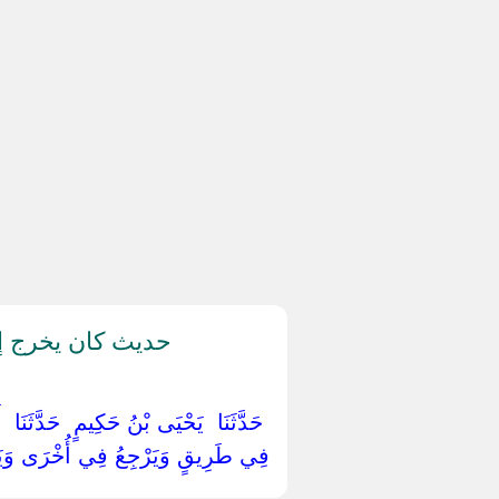
حديث كان يخرج إ
‏ ‏حَدَّثَنَا ‏ ‏يَحْيَى بْنُ حَكِيمٍ ‏ ‏حَدَّثَنَا ‏ 
فِي طَرِيقٍ وَيَرْجِعُ فِي أُخْرَى وَيَزْعُمُ