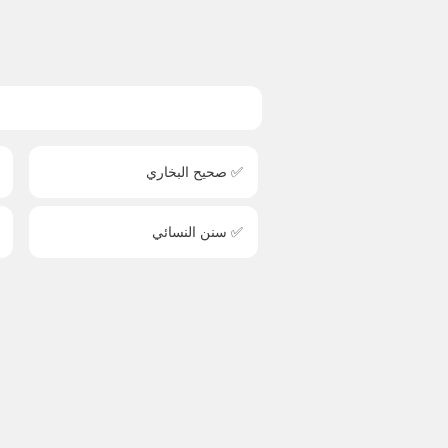
✅ صحيح البخاري
✅ سنن النسائي