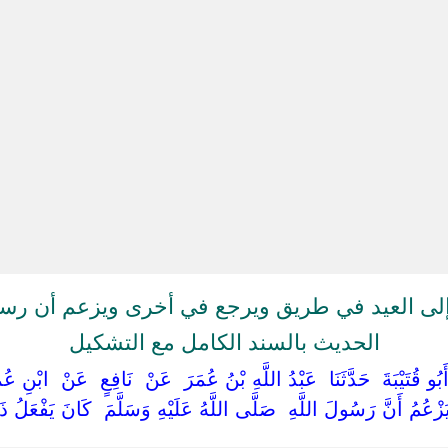
لى العيد في طريق ويرجع في أخرى ويزعم أن رسول
الحديث بالسند الكامل مع التشكيل
‏أَبُو قُتَيْبَةَ ‏ ‏حَدَّثَنَا ‏ ‏عَبْدُ اللَّهِ بْنُ عُمَرَ ‏ ‏عَنْ ‏ ‏نَافِعٍ ‏ ‏عَنْ ‏ ‏ابْنِ ع
 أَنَّ رَسُولَ اللَّهِ ‏ ‏صَلَّى اللَّهُ عَلَيْهِ وَسَلَّمَ ‏ ‏كَانَ يَفْعَلُ ذَل