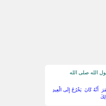
 الله صلى الله
ُمَرَ ‏ ‏أَنَّهُ كَانَ ‏ ‏يَخْرُجُ إِلَى الْعِيدِ
ِكَ ‏