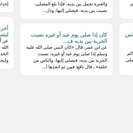
ر
والعنزة تحمل بين يديه، فإذا بلغ المصلى،
إحداه
نصبت بين يديه، فيصلي إليها، وذل...
أخرج
قلس
ليشه
كان إذا صلى يوم عيد أو غيره نصبت
الحربة بين يديه ف...
عن أ
عن ابن عمر، قال: «كان النبي صلى الله عليه
الله 
اكم
وسلم إذا صلى يوم عيد أو غيره، نصبت
الخدو
صلى
الحربة بين يديه، فيصلي إليها، والناس من
وليج
خلفه» ، قال نافع: فمن ثم اتخذها ا...