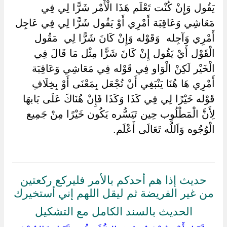
يَقُول وَإِنْ كُنْت تَعْلَم هَذَا الْأَمْر شَرًّا لِي فِي
مَعَاشِي وَعَاقِبَة أَمْرِي أَوْ يَقُول شَرًّا لِي فِي عَاجِل
أَمْرِي وَآجِله ‏ ‏وَقَوْله وَإِنْ كَانَ شَرًّا لِي ‏ ‏مَقُول
الْقَوْل أَيْ يَقُول إِنْ كَانَ شَرًّا مِثْل مَا قَالَ فِي
الْخَيْر لَكِنْ الْوَاو فِي قَوْله فِي مَعَاشِي وَعَاقِبَة
أَمْرِي هَا هُنَا يَنْبَغِي أَنْ تُجْعَل بِمَعْنَى أَوْ بِخِلَافِ
قَوْله خَيْرًا لِي فِي كَذَا وَكَذَا فَإِنْ هُنَاكَ عَلَى بَابهَا
لِأَنَّ الْمَطْلُوب حِين تَيَسُّره يَكُون خَيْرًا مِنْ جَمِيع
الْوُجُوه وَاَللَّه تَعَالَى أَعْلَم.
حديث إذا هم أحدكم بالأمر فليركع ركعتين
من غير الفريضة ثم ليقل اللهم إني أستخيرك
الحديث بالسند الكامل مع التشكيل