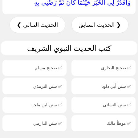
وَاقْدُرْ لِي الْخَيْرَ حَيْثُمَا كَانَ ثُمَّ رَضِّنِي بِهِ ‏
❮ الحديث السابق
الحديث التـالي ❯
كتب الحديث النبوي الشريف
✅ صحيح البخاري
✅ صحيح مسلم
✅ سنن أبي داود
✅ سنن الترمذي
✅ سنن النسائي
✅ سنن ابن ماجه
✅ موطأ مالك
✅ سنن الدارمي