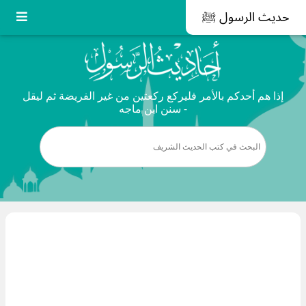
حديث الرسول ﷺ
إذا هم أحدكم بالأمر فليركع ركعتين من غير الفريضة ثم ليقل
- سنن ابن ماجه