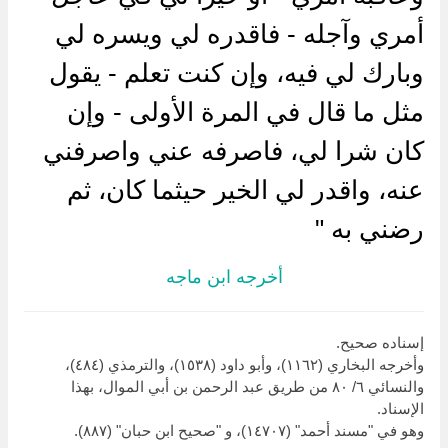
أمري وآجله - فاقدره لي ويسره لي
وبارك لي فيه، وإن كنت تعلم - يقول
مثل ما قال في المرة الأولى - وإن
كان شرا لي، فاصرفه عني واصرفني
عنه، واقدر لي الخير حيثما كان، ثم
رضني به "
أخرجه ابن ماجه
إسناده صحيح.
وأخرجه البخاري (١١٦٢)، وأبو داود (١٥٣٨)، والترمذي (٤٨٤)،
والنسائي ٦/ ٨٠ من طريق عبد الرحمن بن أبي الموال، بهذا
الإسناد.
وهو في "مسند أحمد" (١٤٧٠٧)، و "صحيح ابن حبان" (٨٨٧).