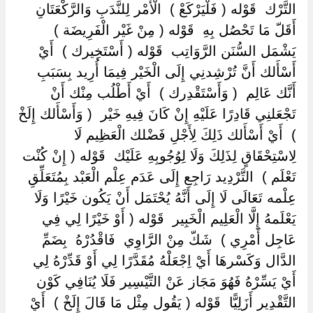
التَّرْك ‏ ‏قَوْله ( فَلْيَرْكَعْ ) ‏ ‏الْأَمْر لِلنَّدَبِ وَالرَّكْعَتَانِ
أَقَلّ مَا تَحْصُل بِهِ ‏ ‏قَوْله ( مِنْ غَيْر الْفَرِيضَة ) ‏
‏يَشْمَل السُّنَن الرَّوَاتِب ‏ ‏قَوْله ( أَسْتَخِيرك ) ‏ ‏أَيْ
أَسْأَلك أَنَّ تُرْشِدنِي إِلَى الْخَيْر فِيمَا أُرِيد بِسَبَبِ
أَنَّك عَالِم ‏ ‏( وَأَسْتَقْدِرك ) ‏ ‏أَيْ أَطْلُب مِنْك أَنْ
تَجْعَلنِي قَادِرًا عَلَيْهِ إِنْ كَانَ فِيهِ خَيْر ‏ ‏( وَأَسْأَلك إِلَخْ
) ‏ ‏أَيْ أَسْأَلك ذَلِكَ لِأَجْلِ فَضْلك الْعَظِيم لَا
لِاسْتِحْقَاقٍ لِذَلِكَ وَلَا لِوُجُوبِهِ عَلَيْك ‏ ‏قَوْله ( إِنْ كُنْت
تَعْلَم ) ‏ ‏التَّرْدِيد رَاجِع إِلَى عَدَم عِلْم الْعَبْد بِمُتَعَلِّقِ
عِلْمه تَعَالَى لَا إِلَى أَنَّهُ يُحْتَمَل أَنْ يَكُون خَيْرًا وَلَا
يَعْلَمهُ إِلَّا الْعَلِيم الْخَبِير ‏ ‏قَوْله ( أَوْ خَيْرًا لِي فِي
عَاجِل أَمْرِي ) ‏ ‏شَكّ مِنْ الرَّاوِي ‏ ‏فَاقْدُرْهُ ‏ ‏بِضَمِّ
الدَّال وَكَسْرهَا أَيْ اِجْعَلْهُ مُقَدَّرًا لِي أَوْ قَدِّرْهُ لِي
أَيْ يَسِّرْهُ فَهُوَ مَجَاز عَنْ التَّيْسِير فَلَا يُنَافِي كَوْن
التَّقْدِير أَزَلِيًّا ‏ ‏قَوْله ( يَقُول مِثْل مَا قَالَ إِلَخْ ) ‏ ‏أَيْ