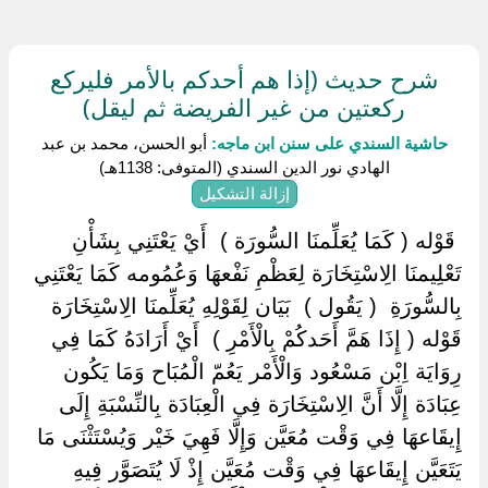
شرح حديث (إذا هم أحدكم بالأمر فليركع
ركعتين من غير الفريضة ثم ليقل)
حاشية السندي على سنن ابن ماجه:
أبو الحسن، محمد بن عبد
الهادي نور الدين السندي (المتوفى: 1138هـ)
إزالة التشكيل
‏ ‏قَوْله ( كَمَا يُعَلِّمنَا السُّورَة ) ‏ ‏أَيْ يَعْتَنِي بِشَأْنِ
تَعْلِيمنَا الِاسْتِخَارَة لِعَظْمِ نَفْعهَا وَعُمُومه كَمَا يَعْتَنِي
بِالسُّورَةِ ‏ ‏( يَقُول ) ‏ ‏بَيَان لِقَوْلِهِ يُعَلِّمنَا الِاسْتِخَارَة ‏
‏قَوْله ( إِذَا هَمَّ أَحَدكُمْ بِالْأَمْرِ ) ‏ ‏أَيْ أَرَادَهُ كَمَا فِي
رِوَايَة اِبْن مَسْعُود وَالْأَمْر يَعُمّ الْمُبَاح وَمَا يَكُون
عِبَادَة إِلَّا أَنَّ الِاسْتِخَارَة فِي الْعِبَادَة بِالنِّسْبَةِ إِلَى
إِيقَاعهَا فِي وَقْت مُعَيَّن وَإِلَّا فَهِيَ خَيْر وَيُسْتَثْنَى مَا
يَتَعَيَّن إِيقَاعهَا فِي وَقْت مُعَيَّن إِذْ لَا يُتَصَوَّر فِيهِ