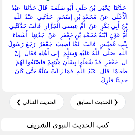
‏ ‏حَدَّثَنَا ‏ ‏يَحْيَى بْنُ خَلَفٍ أَبُو سَلَمَةَ ‏ ‏قَالَ حَدَّثَنَا ‏ ‏عَبْدُ
الْأَعْلَى ‏ ‏عَنْ ‏ ‏مُحَمَّدِ بْنِ إِسْحَقَ ‏ ‏حَدَّثَنِي ‏ ‏عَبْدُ اللَّهِ
بْنُ أَبِي بَكْرٍ ‏ ‏عَنْ ‏ ‏أُمِّ عِيسَى الْجَزَّارِ ‏ ‏قَالَتْ حَدَّثَتْنِي ‏
‏أُمُّ عَوْنٍ ابْنَةُ مُحَمَّدِ بْنِ جَعْفَرٍ ‏ ‏عَنْ ‏ ‏جَدَّتِهَا ‏ ‏أَسْمَاءَ
بِنْتِ عُمَيْسٍ ‏ ‏قَالَتْ ‏ ‏لَمَّا أُصِيبَ ‏ ‏جَعْفَرٌ ‏ ‏رَجَعَ رَسُولُ
اللَّهِ ‏ ‏صَلَّى اللَّهُ عَلَيْهِ وَسَلَّمَ ‏ ‏إِلَى أَهْلِهِ فَقَالَ ‏ ‏إِنَّ
آلَ ‏ ‏جَعْفَرٍ ‏ ‏قَدْ شُغِلُوا بِشَأْنِ مَيِّتِهِمْ فَاصْنَعُوا لَهُمْ
طَعَامًا ‏ ‏قَالَ ‏ ‏عَبْدُ اللَّهِ ‏ ‏فَمَا زَالَتْ سُنَّةً حَتَّى كَانَ
حَدِيثًا فَتُرِكَ ‏
❮ الحديث السابق
الحديث التـالي ❯
كتب الحديث النبوي الشريف