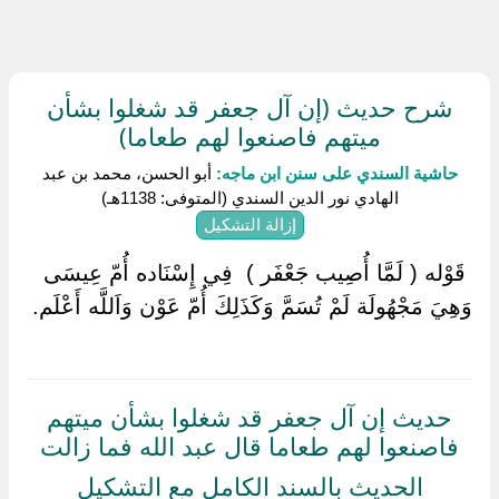
شرح حديث (إن آل جعفر قد شغلوا بشأن
ميتهم فاصنعوا لهم طعاما)
حاشية السندي على سنن ابن ماجه:
أبو الحسن، محمد بن عبد
الهادي نور الدين السندي (المتوفى: 1138هـ)
إزالة التشكيل
‏ ‏قَوْله ( لَمَّا أُصِيب جَعْفَر ) ‏ ‏فِي إِسْنَاده أُمّ عِيسَى
وَهِيَ مَجْهُولَة لَمْ تُسَمَّ وَكَذَلِكَ أُمّ عَوْن وَاَللَّه أَعْلَم.
حديث إن آل جعفر قد شغلوا بشأن ميتهم
فاصنعوا لهم طعاما قال عبد الله فما زالت
الحديث بالسند الكامل مع التشكيل