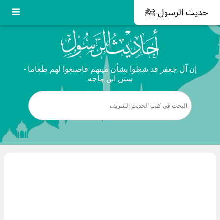
حديث الرسول ﷺ
إن آل جعفر قد شغلوا بشأن ميتهم فاصنعوا لهم طعاما -
سنن ابن ماجه