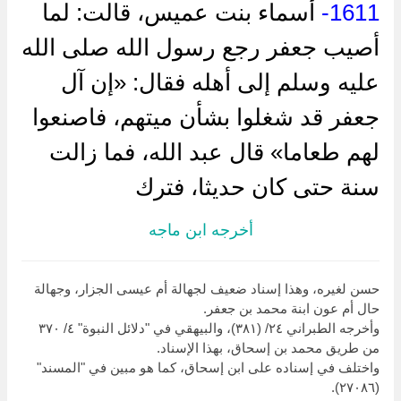
1611-
أسماء بنت عميس، قالت: لما
أصيب جعفر رجع رسول الله صلى الله
عليه وسلم إلى أهله فقال: «إن آل
جعفر قد شغلوا بشأن ميتهم، فاصنعوا
لهم طعاما» قال عبد الله، فما زالت
سنة حتى كان حديثا، فترك
أخرجه ابن ماجه
حسن لغيره، وهذا إسناد ضعيف لجهالة أم عيسى الجزار، وجهالة
حال أم عون ابنة محمد بن جعفر.
وأخرجه الطبراني ٢٤/ (٣٨١)، والبيهقي في "دلائل النبوة" ٤/ ٣٧٠
من طريق محمد بن إسحاق، بهذا الإسناد.
واختلف في إسناده على ابن إسحاق، كما هو مبين في "المسند"
(٢٧٠٨٦).