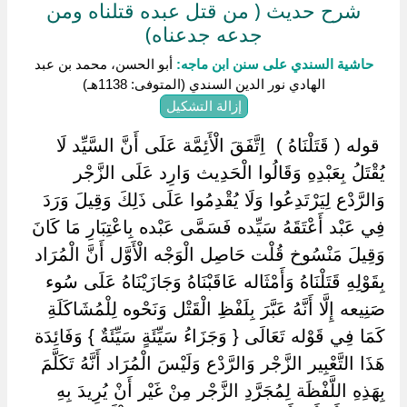
شرح حديث ( من قتل عبده قتلناه ومن
جدعه جدعناه)
حاشية السندي على سنن ابن ماجه:
أبو الحسن، محمد بن عبد
الهادي نور الدين السندي (المتوفى: 1138هـ)
إزالة التشكيل
‏ ‏قوله ( قَتَلْنَاهُ ) ‏ ‏اِتَّفَقَ الْأَئِمَّة عَلَى أَنَّ السَّيِّد لَا
يُقْتَلُ بِعَبْدِهِ وَقَالُوا الْحَدِيث وَارِد عَلَى الزَّجْر
وَالرَّدْع لِيَرْتَدِعُوا وَلَا يُقْدِمُوا عَلَى ذَلِكَ وَقِيلَ وَرَدَ
فِي عَبْد أَعْتَقَهُ سَيِّده فَسَمَّى عَبْده بِاعْتِبَارِ مَا كَانَ
وَقِيلَ مَنْسُوخ قُلْت حَاصِل الْوَجْه الْأَوَّل أَنَّ الْمُرَاد
بِقَوْلِهِ قَتَلْنَاهُ وَأَمْثَاله عَاقَبْنَاهُ وَجَازَيْنَاهُ عَلَى سُوء
صَنِيعه إِلَّا أَنَّهُ عَبَّرَ بِلَفْظِ الْقَتْل وَنَحْوه لِلْمُشَاكَلَةِ
كَمَا فِي قَوْله تَعَالَى { وَجَزَاءُ سَيِّئَةٍ سَيِّئَةٌ } وَفَائِدَة
هَذَا التَّعْبِير الزَّجْر وَالرَّدْع وَلَيْسَ الْمُرَاد أَنَّهُ تَكَلَّمَ
بِهَذِهِ اللَّفْظَة لِمُجَرَّدِ الزَّجْر مِنْ غَيْر أَنْ يُرِيدَ بِهِ