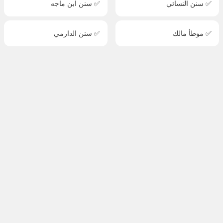
✅ سنن النسائي
✅ سنن ابن ماجه
✅ موطأ مالك
✅ سنن الدارمي