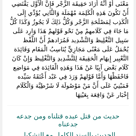
مَعْنَى أَوْ أَنَّهُ أَرَادَ حَقِيقَة الزَّجْر فَإِنَّ الْأَوَّل يَقْتَضِي
أَنْ تَكُونَ هَذِهِ الْكَلِمَة مُهْمَلَة وَالثَّانِي يُؤَدِّي إِلَى
الْكَذِب لِمَصْلَحَةِ الزَّجْر وَكُلُّ ذَلِكَ لَا يَجُوزُ وَكَذَا كُلُّ
مَا جَاءَ فِي كَلَامهمْ مِنْ نَحْو قَوْلهمْ هَذَا وَارِد عَلَى
سَبِيل التَّغْلِيظ وَالتَّشْدِيد فَمُرَادهمْ أَنَّ اللَّفْظ
يُحْمَلُ عَلَى مَعْنًى مَجَازِيٍّ يُنَاسِبُ الْمَقَام وَفَائِدَة
التَّعْبِير إِيهَام الْحَقِيقَة لِلتَّشْدِيدِ وَالتَّغْلِيظ وَإِنْ كَانَ
كَلَام بَعْض آبِيًا عَنْ هَذَا وَهَذِهِ الْفَائِدَة فِي مَوَاضِع
فَاحْفَظْهَا وَأَمَّا قَوْلهمْ وَرَدَ فِي عَبْد أَعْتَقَهُ سَيِّده
فَمَبْنِيّ عَلَى أَنَّ مَنْ مَوْصُولَة لَا شَرْطِيَّة وَالْكَلَام
إِخْبَار عَنْ وَاقِعَة بِعَيْنِهَا ‏
حديث من قتل عبده قتلناه ومن جدعه
جدعناه
الحديث بالسند الكامل مع التشكيل