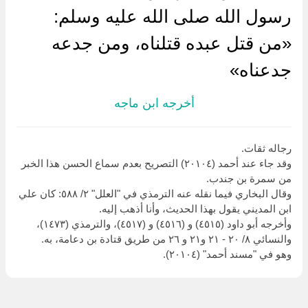
رسول الله صلى الله عليه وسلم:
«من قتل عبده قتلناه، ومن جدعه
جدعناه»
أخرجه ابن ماجه
رجاله ثقات.
وقد جاء عند أحمد (٢٠١٠٤) التصريح بعدم سماع الحسن هذا الخبر
من سمرة بن جندب.
وقال البخاري فيما نقله عنه الترمذي في "العلل" ٢/ ٥٨٨: كان علي
ابن المديني يقول بهذا الحديث، وأنا أذهب إليه.
وأخرجه أبو داود (٤٥١٥) و (٤٥١٦) و (٤٥١٧)، والترمذي (١٤٧٣)،
والنسائي ٨/ ٢٠ - ٢١ و٢١ و ٢٦ من طريق قتادة بن دعامة، به.
وهو في "مسند أحمد" (٢٠١٠٤).