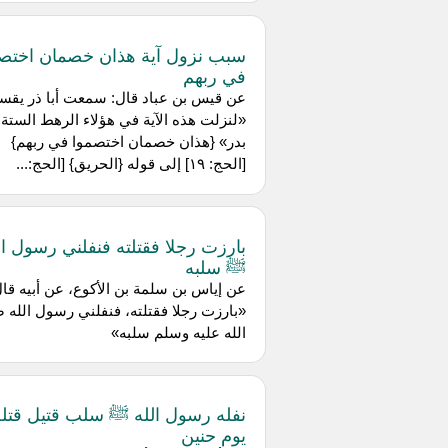
سبب نزول آية هذان خصمان اختص
في ربهم
عن قيس بن عباد قال: سمعت أبا ذر يقس
«لنزلت هذه الآية في هؤلاء الرهط الستة 
بدر» {هذان خصمان اختصموا في ربهم}
[الحج: ١٩] إلى قوله {الحريق} [الحج:...
بارزت رجلا فقتلته فنفلني رسول ال
ﷺ سلبه
عن إياس بن سلمة بن الأكوع، عن أبيه قال
«بارزت رجلا فقتلته، فنفلني رسول الله 
الله عليه وسلم سلبه»
نفله رسول الله ﷺ سلب قتيل قتله
يوم حنين