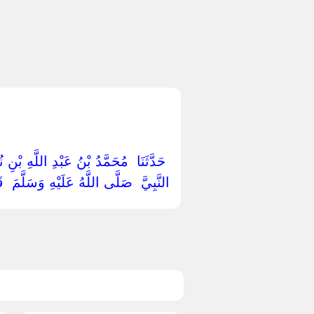
‏ ‏حَدَّثَنَا ‏ ‏مُحَمَّدُ بْنُ عَبْدِ اللَّهِ بْنِ
النَّبِيَّ ‏ ‏صَلَّى اللَّهُ عَلَيْهِ وَسَلَّمَ ‏ 