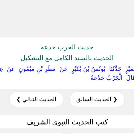
حديث الحرب خدعة
الحديث بالسند الكامل مع التشكيل
 نُمَيْرٍ ‏ ‏حَدَّثَنَا ‏ ‏يُونُسُ بْنُ بُكَيْرٍ ‏ ‏عَنْ ‏ ‏مَطَرِ بْنِ مَيْمُونٍ ‏ ‏عَنْ ‏ ‏ع
‏قَالَ ‏ ‏الْحَرْبُ خَدْعَةٌ ‏
❮ الحديث السابق
الحديث التـالي ❯
كتب الحديث النبوي الشريف