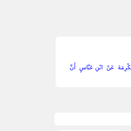
ِكْرِمَةَ ‏ ‏عَنْ ‏ ‏ابْنِ عَبَّاسٍ ‏ ‏أَنَّ