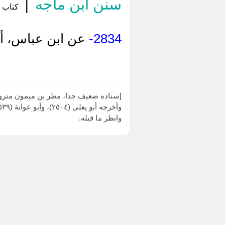
سنن ابن ماجه
|
كتاب ا
2834-
عن ابن عباس، أن
إسناده ضعيف جدا، مطر بن ميمون مترو
وأخرجه أبو يعلى (٢٥٠٤)، وأبو عوانة (٦٥٣٩) و (٦٥٤٠)، والعقيلي في "الضعفاء" ٤/ ٢١٩، والطبراني (١١٧٩٨) من طريق يونس بن بكير، بهذا الإسناد.
وانظر ما قبله.