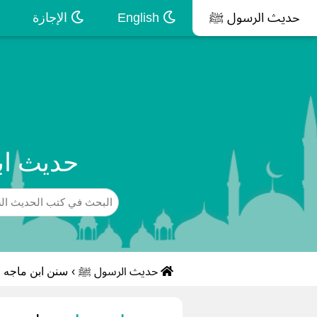
حديث الرسول ﷺ
English
الإجازة
حديث اب
حديث الرسول ﷺ
›
سنن ابن ماجه