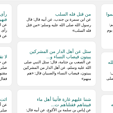
موا
من قتل فله السلب
رأى 
فنهى
عن ابن سمرة بن جندب، عن أبيه قال: قال
م:
عن اب
رسول الله صلى الله عليه وسلم: «من قتل
يوم
رأى 
فله السلب»
عن قت
سئل عن أهل الدار من المشركين
يبيتون فيصاب النساء و...
لا ت
له
عن الصعب بن جثامة، قال: سئل النبي صلى
عن حن
الله عليه وسلم، عن أهل الدار من المشركين
صلى ا
:
يبيتون، فيصاب النساء والصبيان قال: «هم
مقتول
صلى
منهم»
فقال:
شننا عليهم غارة فأتينا أهل ماء
ائت 
فبيتناهم فقتلناهم ت...
عن أس
عن إياس بن سلمة بن الأكوع، عن أبيه قال:
صلى ا