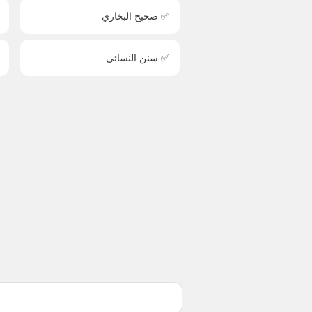
✅ صحيح البخاري
✅ سنن النسائي