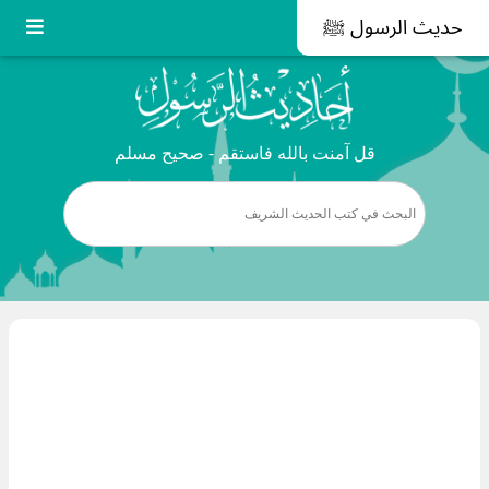
حديث الرسول ﷺ
قل آمنت بالله فاستقم - صحيح مسلم