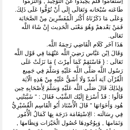
اِسْتَقَامُوا فَلَمْ يَحِيدُوا عَنْ التَّوْحِيد , وَالْتَزَمُوا
طَاعَته سُبْحَانه وَتَعَالَى إِلَى أَنْ تُوُفُّوا عَلَى ذَلِكَ.
وَعَلَى مَا ذَكَرْنَاهُ أَكْثَر الْمُفَسِّرِينَ مِنْ الصَّحَابَة
فَمَنْ بَعْدهمْ وَهُوَ مَعْنَى الْحَدِيث إِنْ شَاءَ اللَّه
تَعَالَى.
هَذَا آخَر كَلَام الْقَاضِي رَحِمَهُ اللَّه.
وَقَالَ اِبْن عَبَّاس رَضِيَ اللَّه عَنْهُمَا فِي قَوْل اللَّه
تَعَالَى : { فَاسْتَقِمْ كَمَا أُمِرْتَ } مَا نَزَلَتْ عَلَى
رَسُول اللَّه صَلَّى اللَّه عَلَيْهِ وَسَلَّمَ فِي جَمِيع
الْقُرْآن آيَة أَشَدّ وَلَا أَشَقُّ عَلَيْهِ مِنْ هَذِهِ الْآيَة
وَلِذَلِكَ قَالَ صَلَّى اللَّه عَلَيْهِ وَسَلَّمَ لِأَصْحَابِهِ حِين
قَالُوا : قَدْ أَسْرَعَ إِلَيْك الشَّيْب فَقَالَ : " شَيَّبَتْنِي
هُود وَأَخَوَاتهَا " قَالَ الْأُسْتَاذ أَبُو الْقَاسِم الْقُشَيْرِيُّ
فِي رِسَالَته : الِاسْتِقَامَة دَرَجَة بِهَا كَمَالُ الْأُمُور
وَتَمَامهَا , وَبِوُجُودِهَا حُصُول الْخَيْرَات وَنِظَامهَا ,