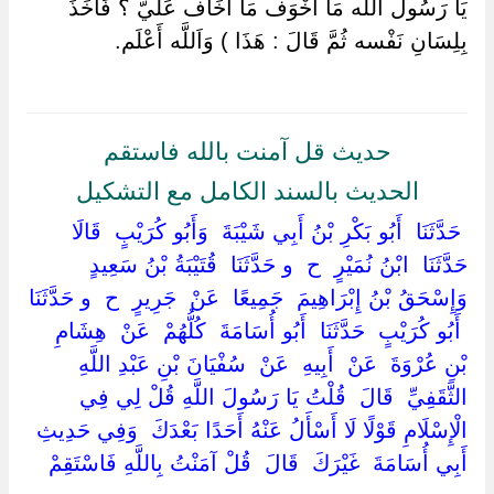
يَا رَسُول اللَّه مَا أَخْوَف مَا أَخَاف عَلَيّ ؟ فَأَخَذَ
بِلِسَانِ نَفْسه ثُمَّ قَالَ : هَذَا ) وَاَللَّه أَعْلَم.
حديث قل آمنت بالله فاستقم
الحديث بالسند الكامل مع التشكيل
‏ ‏حَدَّثَنَا ‏ ‏أَبُو بَكْرِ بْنُ أَبِي شَيْبَةَ ‏ ‏وَأَبُو كُرَيْبٍ ‏ ‏قَالَا
حَدَّثَنَا ‏ ‏ابْنُ نُمَيْرٍ ‏ ‏ح ‏ ‏و حَدَّثَنَا ‏ ‏قُتَيْبَةُ بْنُ سَعِيدٍ ‏
‏وَإِسْحَقُ بْنُ إِبْرَاهِيمَ ‏ ‏جَمِيعًا ‏ ‏عَنْ ‏ ‏جَرِيرٍ ‏ ‏ح ‏ ‏و حَدَّثَنَا
‏ ‏أَبُو كُرَيْبٍ ‏ ‏حَدَّثَنَا ‏ ‏أَبُو أُسَامَةَ ‏ ‏كُلُّهُمْ ‏ ‏عَنْ ‏ ‏هِشَامِ
بْنِ عُرْوَةَ ‏ ‏عَنْ ‏ ‏أَبِيهِ ‏ ‏عَنْ ‏ ‏سُفْيَانَ بْنِ عَبْدِ اللَّهِ
الثَّقَفِيِّ ‏ ‏قَالَ ‏ ‏قُلْتُ يَا رَسُولَ اللَّهِ قُلْ لِي فِي
الْإِسْلَامِ قَوْلًا لَا أَسْأَلُ عَنْهُ أَحَدًا بَعْدَكَ ‏ ‏وَفِي حَدِيثِ ‏
‏أَبِي أُسَامَةَ ‏ ‏غَيْرَكَ ‏ ‏قَالَ ‏ ‏قُلْ آمَنْتُ بِاللَّهِ فَاسْتَقِمْ ‏