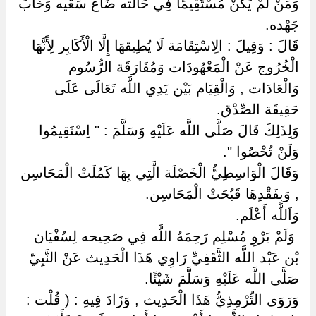
وَمَنْ لَمْ يَكُنْ مُسْتَقِيمًا فِي حَالَته ضَاعَ سَعْيه وَخَابَ
جَهْده.
قَالَ : وَقِيلَ : الِاسْتِقَامَة لَا يُطِيقهَا إِلَّا الْأَكَابِر لِأَنَّهَا
الْخُرُوج عَنْ الْمَعْهُودَات وَمُفَارَقَة الرُّسُوم
وَالْعَادَات , وَالْقِيَام بَيْن يَدِي اللَّه تَعَالَى عَلَى
حَقِيقَة الصِّدْق.
وَلِذَلِكَ قَالَ صَلَّى اللَّه عَلَيْهِ وَسَلَّمَ : " اِسْتَقِيمُوا
وَلَنْ تُحْصُوا ".
وَقَالَ الْوَاسِطِيُّ الْخَصْلَة الَّتِي بِهَا كَمُلَتْ الْمَحَاسِن
, وَبِفَقْدِهَا قَبُحَتْ الْمَحَاسِن.
وَاَللَّه أَعْلَم.
‏ ‏وَلَمْ يَرْوِ مُسْلِم رَحِمَهُ اللَّه فِي صَحِيحه لِسُفْيَان
بْن عَبْد اللَّه الثَّقَفِيِّ رَاوِي هَذَا الْحَدِيث عَنْ النَّبِيّ
صَلَّى اللَّه عَلَيْهِ وَسَلَّمَ شَيْئًا.
وَرَوَى التِّرْمِذِيُّ هَذَا الْحَدِيث , وَزَادَ فِيهِ : ( قُلْت :