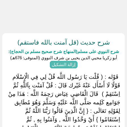
شرح حديث (قل آمنت بالله فاستقم)
شرح النووي على مسلم(المنهاج شرح صحيح مسلم بن الحجاج):
أبو زكريا محيي الدين يحيى بن شرف النووي (المتوفى: 676هـ)
إزالة التشكيل
‏ ‏قَوْله : ( قُلْت يَا رَسُول اللَّه قُلْ لِي فِي الْإِسْلَام
قَوْلًا لَا أَسْأَل عَنْهُ غَيْرك قَالَ : قُلْ آمَنْت بِاَللَّهِ ثُمَّ
اِسْتَقِمْ ) ‏ ‏قَالَ الْقَاضِي عِيَاض رَحِمَهُ اللَّه : هَذَا مِنْ
جَوَامِع كَلِمه صَلَّى اللَّه عَلَيْهِ وَسَلَّمَ وَهُوَ مُطَابِق
لِقَوْلِهِ تَعَالَى : { إِنَّ الَّذِينَ قَالُوا رَبُّنَا اللَّهُ ثُمَّ
اِسْتَقَامُوا } أَيْ وَحَّدُوا اللَّه , وَآمَنُوا بِهِ , ثُمَّ