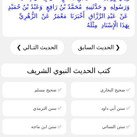
وَرَسُولِهِ ‏ ‏و حَدَّثَنِيهِ ‏ ‏مُحَمَّدُ بْنُ رَافِعٍ ‏ ‏وَعَبْدُ بْنُ حُمَيْدٍ
‏ ‏عَنْ ‏ ‏عَبْدِ الرَّزَّاقِ ‏ ‏أَخْبَرَنَا ‏ ‏مَعْمَرٌ ‏ ‏عَنْ ‏ ‏الزُّهْرِيِّ ‏
‏بِهَذَا الْإِسْنَادِ ‏ ‏مِثْلَهُ ‏
❮ الحديث السابق
الحديث التـالي ❯
كتب الحديث النبوي الشريف
✅ صحيح البخاري
✅ صحيح مسلم
✅ سنن أبي داود
✅ سنن الترمذي
✅ سنن النسائي
✅ سنن ابن ماجه