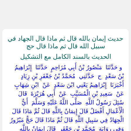
حديث إيمان بالله قال ثم ماذا قال الجهاد في
سبيل الله قال ثم ماذا قال حج
الحديث بالسند الكامل مع التشكيل
‏ ‏و حَدَّثَنَا ‏ ‏مَنْصُورُ بْنُ أَبِي مُزَاحِمٍ ‏ ‏حَدَّثَنَا ‏ ‏إِبْرَاهِيمُ
بْنُ سَعْدٍ ‏ ‏ح ‏ ‏حَدَّثَنِي ‏ ‏مُحَمَّدُ بْنُ جَعْفَرِ بْنِ زِيَادٍ ‏
‏أَخْبَرَنَا ‏ ‏إِبْرَاهِيمُ يَعْنِي ابْنَ سَعْدٍ ‏ ‏عَنْ ‏ ‏ابْنِ شِهَابٍ ‏
‏عَنْ ‏ ‏سَعِيدِ بْنِ الْمُسَيَّبِ ‏ ‏عَنْ ‏ ‏أَبِي هُرَيْرَةَ ‏ ‏قَالَ ‏
‏سُئِلَ رَسُولُ اللَّهِ ‏ ‏صَلَّى اللَّهُ عَلَيْهِ وَسَلَّمَ ‏ ‏أَيُّ
الْأَعْمَالِ أَفْضَلُ قَالَ إِيمَانٌ بِاللَّهِ قَالَ ثُمَّ مَاذَا قَالَ
الْجِهَادُ فِي سَبِيلِ اللَّهِ قَالَ ثُمَّ مَاذَا قَالَ حَجٌّ مَبْرُورٌ ‏
‏وَفِي رِوَايَةِ ‏ ‏مُحَمَّدِ بْنِ جَعْفَرٍ ‏ ‏قَالَ إِيمَانٌ بِاللَّهِ