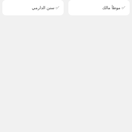
✅ موطأ مالك
✅ سنن الدارمي