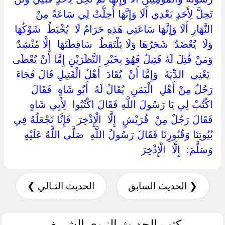
تَحِلَّ لِأَحَدٍ بَعْدِي أَلَا وَإِنَّهَا أُحِلَّتْ لِي سَاعَةً مِنْ
النَّهَارِ أَلَا وَإِنَّهَا سَاعَتِي هَذِهِ حَرَامٌ لَا ‏ ‏يُخْبَطُ ‏ ‏شَوْكُهَا
وَلَا ‏ ‏يُعْضَدُ ‏ ‏شَجَرُهَا وَلَا يَلْتَقِطُ ‏ ‏سَاقِطَتَهَا ‏ ‏إِلَّا مُنْشِدٌ
وَمَنْ قُتِلَ لَهُ قَتِيلٌ فَهُوَ بِخَيْرِ النَّظَرَيْنِ إِمَّا أَنْ يُعْطَى
‏ ‏يَعْنِي ‏ ‏الدِّيَةَ ‏ ‏وَإِمَّا أَنْ ‏ ‏يُقَادَ ‏ ‏أَهْلُ الْقَتِيلِ قَالَ فَجَاءَ
رَجُلٌ مِنْ أَهْلِ ‏ ‏الْيَمَنِ ‏ ‏يُقَالُ لَهُ ‏ ‏أَبُو شَاهٍ ‏ ‏فَقَالَ
اكْتُبْ لِي يَا رَسُولَ اللَّهِ فَقَالَ اكْتُبُوا ‏ ‏لِأَبِي شَاهٍ ‏
‏فَقَالَ رَجُلٌ مِنْ ‏ ‏قُرَيْشٍ ‏ ‏إِلَّا ‏ ‏الْإِذْخِرَ ‏ ‏فَإِنَّا نَجْعَلُهُ فِي
بُيُوتِنَا وَقُبُورِنَا فَقَالَ رَسُولُ اللَّهِ ‏ ‏صَلَّى اللَّهُ عَلَيْهِ
وَسَلَّمَ: ‏ ‏إِلَّا ‏ ‏الْإِذْخِرَ ‏
❮ الحديث السابق
الحديث التـالي ❯
كتب الحديث النبوي الشريف