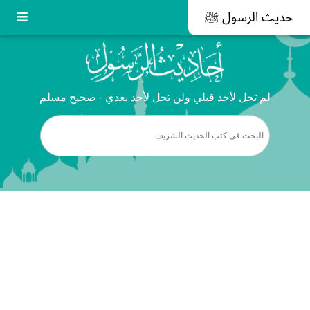
حديث الرسول ﷺ
لم تحل لأحد قبلي ولن تحل لأحد بعدي - صحيح مسلم