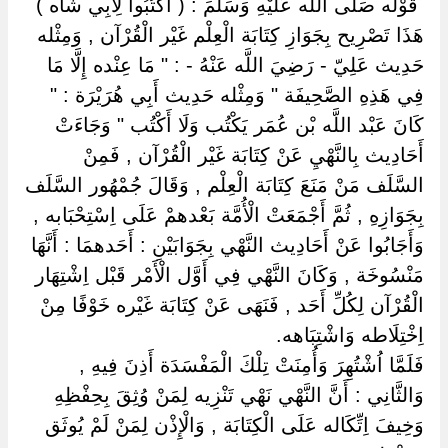
‏ ‏قَوْله صَلَّى اللَّه عَلَيْهِ وَسَلَّمَ : ( اُكْتُبُوا لِأَبِي شَاه ) ‏
‏هَذَا تَصْرِيح بِجَوَازِ كِتَابَة الْعِلْم غَيْر الْقُرْآن , وَمِثْله
حَدِيث عَلِيّ - رَضِيَ اللَّه عَنْهُ - : " مَا عِنْده إِلَّا مَا
فِي هَذِهِ الصَّحِيفَة " وَمِثْله حَدِيث أَبِي هُرَيْرَة : "
كَانَ عَبْد اللَّه بْن عُمَر يَكْتُب وَلَا أَكْتُب " وَجَاءَتْ
أَحَادِيث بِالنَّهْيِ عَنْ كِتَابَة غَيْر الْقُرْآن , فَمِنْ
السَّلَف مَنْ مَنَعَ كِتَابَة الْعِلْم , وَقَالَ جُمْهُور السَّلَف
بِجَوَازِهِ , ثُمَّ أَجْمَعَتْ الْأُمَّة بَعْدهمْ عَلَى اِسْتِحْبَابه ,
وَأَجَابُوا عَنْ أَحَادِيث النَّهْي بِجَوَابَيْنِ : أَحَدهمَا : أَنَّهَا
مَنْسُوخَة , وَكَانَ النَّهْي فِي أَوَّل الْأَمْر قَبْل اِشْتِهَار
الْقُرْآن لِكُلِّ أَحَد , فَنَهَى عَنْ كِتَابَة غَيْره خَوْفًا مِنْ
اِخْتِلَاطه وَاشْتِبَاهه.
فَلَمَّا اُشْتُهِرَ وَأُمِنَتْ تِلْكَ الْمَفْسَدَة أَذِنَ فِيهِ ,
وَالثَّانِي : أَنَّ النَّهْي نَهْي تَنْزِيه لِمَنْ وُثِقَ بِحِفْظِهِ
وَخِيفَ اِتِّكَاله عَلَى الْكِتَابَة , وَالْإِذْن لِمَنْ لَمْ يُوثَق