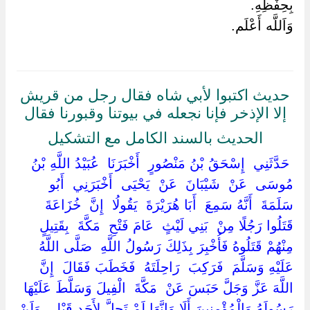
بِحِفْظِهِ.
وَاَللَّه أَعْلَم.
حديث اكتبوا لأبي شاه فقال رجل من قريش
إلا الإذخر فإنا نجعله في بيوتنا وقبورنا فقال
الحديث بالسند الكامل مع التشكيل
‏ ‏حَدَّثَنِي ‏ ‏إِسْحَقُ بْنُ مَنْصُورٍ ‏ ‏أَخْبَرَنَا ‏ ‏عُبَيْدُ اللَّهِ بْنُ
مُوسَى ‏ ‏عَنْ ‏ ‏شَيْبَانَ ‏ ‏عَنْ ‏ ‏يَحْيَى ‏ ‏أَخْبَرَنِي ‏ ‏أَبُو
سَلَمَةَ ‏ ‏أَنَّهُ سَمِعَ ‏ ‏أَبَا هُرَيْرَةَ ‏ ‏يَقُولُا ‏ ‏إِنَّ ‏ ‏خُزَاعَةَ ‏
‏قَتَلُوا رَجُلًا مِنْ ‏ ‏بَنِي لَيْثٍ ‏ ‏عَامَ فَتْحِ ‏ ‏مَكَّةَ ‏ ‏بِقَتِيلٍ
مِنْهُمْ قَتَلُوهُ فَأُخْبِرَ بِذَلِكَ رَسُولُ اللَّهِ ‏ ‏صَلَّى اللَّهُ
عَلَيْهِ وَسَلَّمَ ‏ ‏فَرَكِبَ ‏ ‏رَاحِلَتَهُ ‏ ‏فَخَطَبَ فَقَالَ ‏ ‏إِنَّ
اللَّهَ عَزَّ وَجَلَّ حَبَسَ عَنْ ‏ ‏مَكَّةَ ‏ ‏الْفِيلَ وَسَلَّطَ عَلَيْهَا
رَسُولَهُ وَالْمُؤْمِنِينَ أَلَا وَإِنَّهَا لَمْ تَحِلَّ لِأَحَدٍ قَبْلِي وَلَنْ