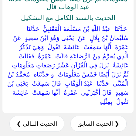
عبد الوهاب قال
الحديث بالسند الكامل مع التشكيل
‏ ‏حَدَّثَنَا ‏ ‏عَبْدُ اللَّهِ بْنُ مَسْلَمَةَ الْقَعْنَبِيُّ ‏ ‏حَدَّثَنَا ‏
‏سُلَيْمَانُ بْنُ بِلَالٍ ‏ ‏عَنْ ‏ ‏يَحْيَى وَهُوَ ابْنُ سَعِيدٍ ‏ ‏عَنْ ‏
‏عَمْرَةَ ‏ ‏أَنَّهَا سَمِعَتْ ‏ ‏عَائِشَةَ ‏ ‏تَقُولُ ‏ ‏وَهِيَ تَذْكُرُ
الَّذِي يُحَرِّمُ مِنْ الرَّضَاعَةِ قَالَتْ ‏ ‏عَمْرَةُ ‏ ‏فَقَالَتْ ‏
‏عَائِشَةُ ‏ ‏نَزَلَ فِي الْقُرْآنِ عَشْرُ رَضَعَاتٍ مَعْلُومَاتٍ
ثُمَّ نَزَلَ أَيْضًا خَمْسٌ مَعْلُومَاتٌ ‏ ‏و حَدَّثَنَاه ‏ ‏مُحَمَّدُ بْنُ
الْمُثَنَّى ‏ ‏حَدَّثَنَا ‏ ‏عَبْدُ الْوَهَّابِ ‏ ‏قَالَ سَمِعْتُ ‏ ‏يَحْيَى بْنَ
سَعِيدٍ ‏ ‏قَالَ أَخْبَرَتْنِي ‏ ‏عَمْرَةُ ‏ ‏أَنَّهَا سَمِعَتْ ‏ ‏عَائِشَةَ ‏
‏تَقُولُ ‏ ‏بِمِثْلِهِ ‏
❮ الحديث السابق
الحديث التـالي ❯