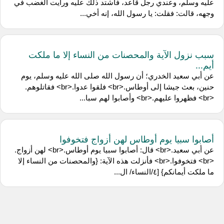
عليه وسلم، وعندي رجل قاعد، فاشتد ذلك عليه ورأيت الغضب في
وجهه، قالت: فقلت: يا رسول الله، إنه أخي...
سبب نزول الآية والمحصنات من النساء إلا ما ملكت
أيم...
عن أبي سعيد الخدري؛ أن رسول الله صلى الله عليه وسلم، يوم
حنين، بعث جيشا إلى أوطاس.<br> فلقوا عدوا.<br> فقاتلوهم.
<br> فظهروا عليهم.<br> وأصابوا لهم سبا...
أصابوا سبيا يوم أوطاس لهن أزواج فتخوفوا
عن أبي سعيد.<br> قال: أصابوا سبيا يوم أوطاس.<br> لهن أزواج.
<br> فتخوفوا.<br> فأنزلت هذه الآية: {والمحصنات من النساء إلا
ما ملكت أيمانكم} [٤/النساء/ ال...