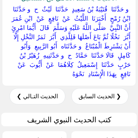
‏ ‏و حَدَّثَنَا ‏ ‏قُتَيْبَةُ بْنُ سَعِيدٍ ‏ ‏حَدَّثَنَا ‏ ‏لَيْثٌ ‏ ‏ح ‏ ‏و حَدَّثَنَا ‏
‏ابْنُ رُمْحٍ ‏ ‏أَخْبَرَنَا ‏ ‏اللَّيْثُ ‏ ‏عَنْ ‏ ‏نَافِعٍ ‏ ‏عَنْ ‏ ‏ابْنِ عُمَرَ ‏
‏أَنَّ النَّبِيَّ ‏ ‏صَلَّى اللَّهُ عَلَيْهِ وَسَلَّمَ ‏ ‏قَالَ ‏ ‏أَيُّمَا امْرِئٍ ‏
‏أَبَّرَ ‏ ‏نَخْلًا ثُمَّ بَاعَ أَصْلَهَا فَلِلَّذِي ‏ ‏أَبَّرَ ‏ ‏ثَمَرُ النَّخْلِ إِلَّا
أَنْ يَشْتَرِطَ الْمُبْتَاعُ ‏ ‏و حَدَّثَنَاه ‏ ‏أَبُو الرَّبِيعِ ‏ ‏وَأَبُو
كَامِلٍ ‏ ‏قَالَا حَدَّثَنَا ‏ ‏حَمَّادٌ ‏ ‏ح ‏ ‏و حَدَّثَنِيهِ ‏ ‏زُهَيْرُ بْنُ
حَرْبٍ ‏ ‏حَدَّثَنَا ‏ ‏إِسْمَعِيلُ ‏ ‏كِلَاهُمَا ‏ ‏عَنْ ‏ ‏أَيُّوبَ ‏ ‏عَنْ ‏
‏نَافِعٍ ‏ ‏بِهَذَا الْإِسْنَادِ ‏ ‏نَحْوَهُ ‏
❮ الحديث السابق
الحديث التـالي ❯
كتب الحديث النبوي الشريف