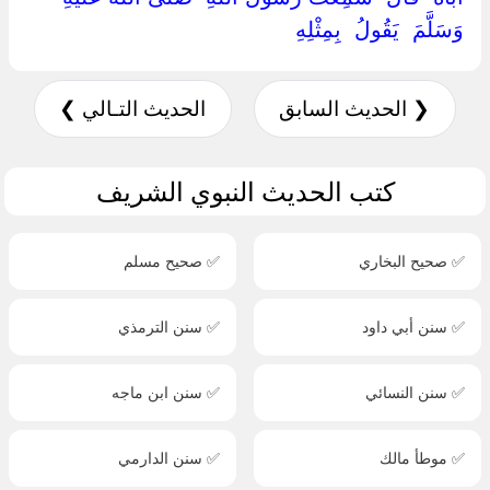
وَسَلَّمَ ‏ ‏يَقُولُ ‏ ‏بِمِثْلِهِ ‏
❮ الحديث السابق
الحديث التـالي ❯
كتب الحديث النبوي الشريف
✅ صحيح البخاري
✅ صحيح مسلم
✅ سنن أبي داود
✅ سنن الترمذي
✅ سنن النسائي
✅ سنن ابن ماجه
✅ موطأ مالك
✅ سنن الدارمي