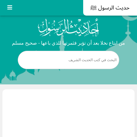
حديث الرسول ﷺ
من ابتاع نخلا بعد أن تؤبر فثمرتها للذي باعها - صحيح مسلم