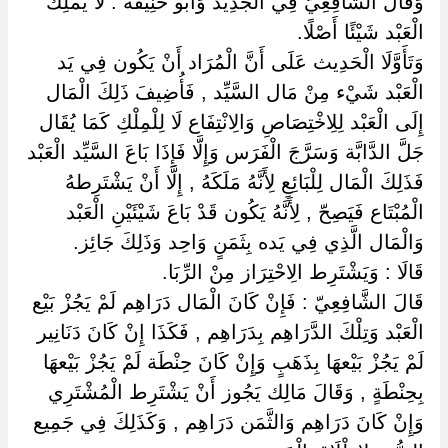
وَقَالَ الشَّافِعِيّ فِي الْجَدِيد وَأَبُو حَنِيفَة : لَا يَمْلِك
الْعَبْد شَيْئًا أَصْلًا.
وَتَأَوَّلَا الْحَدِيث عَلَى أَنَّ الْمُرَاد أَنْ يَكُون فِي يَد
الْعَبْد شَيْء مِنْ مَال السَّيِّد , فَأُضِيفَ ذَلِكَ الْمَال
إِلَى الْعَبْد لِلِاخْتِصَاصِ وَالِانْتِفَاع لَا لِلْمِلْكِ كَمَا يُقَال
جَلَّ الدَّابَّة وَسَرَّجَ الْفَرَس وَإِلَّا فَإِذَا بَاعَ السَّيِّد الْعَبْد
فَذَلِكَ الْمَال لِلْبَائِعِ لِأَنَّهُ مَلَكَهُ , إِلَّا أَنْ يَشْتَرِطهُ
الْمُبْتَاع فَيَصِحّ , لِأَنَّهُ يَكُون قَدْ بَاعَ شَيْئَيْنِ الْعَبْد
وَالْمَال الَّذِي فِي يَده بِثَمَنٍ وَاحِد وَذَلِكَ جَائِز.
قَالَا : وَيَشْتَرِط الِاحْتِرَاز مِنْ الرِّبَا.
قَالَ الشَّافِعِيّ : فَإِنْ كَانَ الْمَال دَرَاهِم لَمْ يَجُزْ بَيْع
الْعَبْد وَتِلْكَ الدَّرَاهِم بِدَرَاهِم , فَكَذَا إِنْ كَانَ دَنَانِير
لَمْ يَجُزْ بَيْعهَا بِذَهَبٍ وَإِنْ كَانَ حِنْطَة لَمْ يَجُزْ بَيْعهَا
بِحِنْطَةٍ , وَقَالَ مَالِك يَجُوز أَنْ يَشْتَرِط الْمُشْتَرِي
وَإِنْ كَانَ دَرَاهِم وَالثَّمَن دَرَاهِم , وَكَذَلِكَ فِي جَمِيع