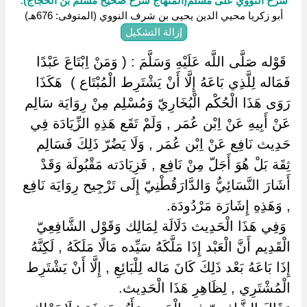
شرح النووي على مسلم(المنهاج شرح صحيح مسلم بن الحجاج):
أبو زكريا محيي الدين يحيى بن شرف النووي (المتوفى: 676هـ)
إزالة التشكيل
‏ ‏قَوْله صَلَّى اللَّه عَلَيْهِ وَسَلَّمَ : ( وَمَنْ اِبْتَاعَ عَبْدًا
فَمَاله لِلَّذِي بَاعَهُ إِلَّا أَنْ يَشْتَرِط الْمُبْتَاع ) ‏ ‏هَكَذَا
رَوَى هَذَا الْحُكْم الْبُخَارِيّ وَمُسْلِم مِنْ رِوَايَة سَالِم
عَنْ أَبِيهِ عَنْ اِبْن عُمَر , وَلَمْ تَقَع هَذِهِ الزِّيَادَة فِي
حَدِيث نَافِع عَنْ اِبْن عُمَر , وَلَا يَضُرّ ذَلِكَ فَسَالِم
ثِقَة بَلْ هُوَ أَجَلّ مِنْ نَافِع , فَزِيَادَته مَقْبُولَة وَقَدْ
أَشَارَ النَّسَائِيُّ وَالدَّارَقُطْنِيّ إِلَى تَرْجِيح رِوَايَة نَافِع
, وَهَذِهِ إِشَارَة مَرْدُودَة.
‏ ‏وَفِي هَذَا الْحَدِيث دَلَالَة لِمَالِك وَقَوْل الشَّافِعِيّ
الْقَدِيم أَنَّ الْعَبْد إِذَا مَلَّكَهُ سَيِّده مَالًا مَلَكَهُ , لَكِنَّهُ
إِذَا بَاعَهُ بَعْد ذَلِكَ كَانَ مَاله لِلْبَائِعِ , إِلَّا أَنْ يَشْتَرِط
الْمُشْتَرِي , لِظَاهِرِ هَذَا الْحَدِيث.