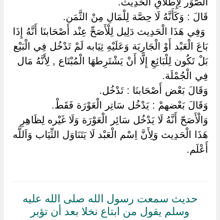
الصُّوَر لِإِطْلَاقِ الْحَدِيث.
قَالَ : وَكَأَنَّهُ لَا حِصَّة لِلْمَالِ مِنْ الثَّمَن.
‏ ‏وَفِي هَذَا الْحَدِيث دَلِيل لِلْأَصَحِّ عِنْد أَصْحَابنَا أَنَّهُ إِذَا
بَاعَ الْعَبْد أَوْ الْجَارِيَة وَعَلَيْهِ ثِيَابه لَمْ تَدْخُل فِي الْبَيْع
بَلْ تَكُون لِلْبَائِعِ إِلَّا أَنْ يَشْتَرِطهَا الْمُبْتَاع , لِأَنَّهُ مَال
فِي الْجُمْلَة.
وَقَالَ بَعْض أَصْحَابنَا : تَدْخُل.
وَقَالَ بَعْضهمْ : يَدْخُل سَاتِر الْعَوْرَة فَقَطْ.
وَالْأَصَحّ أَنَّهُ لَا يَدْخُل سَائِر الْعَوْرَة وَلَا غَيْره لِظَاهِرِ
هَذَا الْحَدِيث وَلِأَنَّ اِسْم الْعَبْد لَا يَتَنَاوَل الثِّيَاب وَاَللَّه
أَعْلَم.
حديث سمعت رسول الله صلى الله عليه
وسلم يقول من ابتاع نخلا بعد أن تؤبر